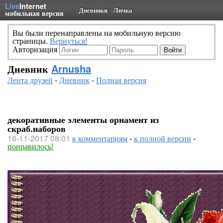
Live
Internet
Дневники
Личка
мобильная версия
Вы были перенаправлены на мобильную версию
страницы.
Вернуться!
Авторизация
Дневник
Arnusha
Лента друзей
-
Дневник
-
Полная версия
декоративные элементы орнамент из
скраб.наборов
16-11-2017 08:01
к комментариям
-
к полной версии
-
понравилось!