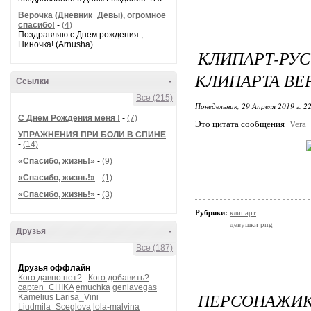
Верочка (Дневник_Девы), огромное
спасибо!
-
(4)
Поздравляю с Днем рождения ,
Ниночка! (Arnusha)
КЛИПАРТ-Р
КЛИПАРТА ВЕ
Ссылки
-
Все (215)
Понедельник, 29 Апреля 2019 г. 2
С Днем Рождения меня !
-
(7)
Это цитата сообщения
Vera
УПРАЖНЕНИЯ ПРИ БОЛИ В СПИНЕ
-
(14)
«Спасибо, жизнь!»
-
(9)
«Спасибо, жизнь!»
-
(1)
«Спасибо, жизнь!»
-
(3)
Рубрики:
клипарт
девушки png
Друзья
-
Все (187)
Друзья оффлайн
Кого давно нет?
Кого добавить?
capten_CHIKA
emuchka
geniavegas
ПЕРСОНАЖИК
Kamelius
Larisa_Vini
Liudmila_Sceglova
lola-malvina