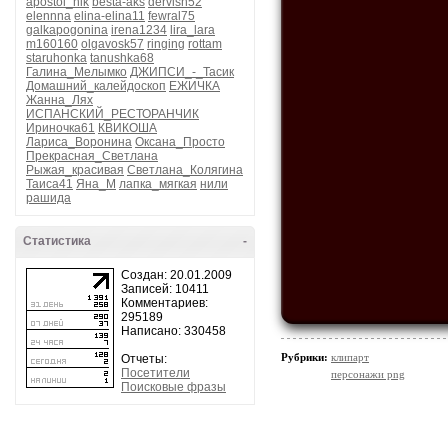
apostol_nik
besta-aks
dervish52
elennna
elina-elina11
fewral75
galkapogonina
irena1234
lira_lara
m160160
olgavosk57
ringing
rottam
staruhonka
tanushka68
Галина_Мелымко
ДЖИПСИ_-_Тасик
Домашний_калейдоскоп
ЕЖИЧКА
Жанна_Лях
ИСПАНСКИЙ_РЕСТОРАНЧИК
Ириночка61
КВИКОША
Лариса_Воронина
Оксана_Просто
Прекрасная_Светлана
Рыжая_красивая
Светлана_Колягина
Таиса41
Яна_М
лапка_мягкая
нили
рашида
Статистика
-
Создан: 20.01.2009
Записей: 10411
Комментариев:
295189
Написано: 330458
Рубрики:
клипарт
Отчеты:
Посетители
персонажи png
Поисковые фразы