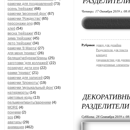
РАЗДЕЛИТЕЛИ
рамочки для поздравлений
(73)
осень 'пейзажи'
(68)
Четверг, 17 Октября 2019 г. 08:
рамочки 'весенний фон'
(67)
рамочки 'Рождество'
(65)
персонажи png
(60)
хлеб
(54)
весна 'пейзажи'
(51)
зима 'пейзажи'
(45)
лето 'пейзажи'
(34)
Рубрики:
декор для дизайна
рамочки '8 Марта'
(27)
Разделители для текста
для меня 'приват'
(26)
клипарт
беляши'чебуреки'блины
(25)
украшалочки для дневни
заготовки 'для коллажей'
(22)
декоративные элементы
позируют дети png
(22)
рамки 'приват'
(21)
рамочки для записей
(20)
рамочки 'блокноты'
(19)
рамочки 'музыкальный фон'
(16)
натюрморты
(14)
ДЕКОРАТИВ
цветовые коды
(13)
пельмени'манты'вареники
(4)
РАЗДЕЛИТЕЛИ
MORE
(4)
пончики
(2)
Суббота, 28 Сентября 2019 г. 08
sos
(36)
аватары
(29)
анимация
(462)