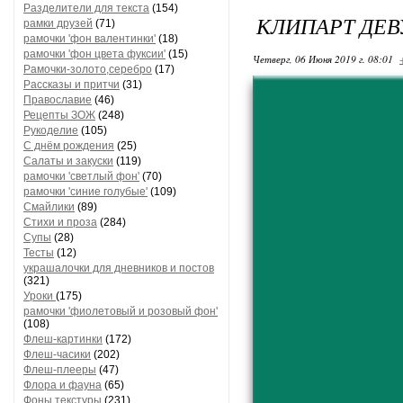
Разделители для текста
(154)
КЛИПАРТ ДЕ
рамки друзей
(71)
рамочки 'фон валентинки'
(18)
рамочки 'фон цвета фуксии'
(15)
Четверг, 06 Июня 2019 г. 08:01
Рамочки-золото,серебро
(17)
Рассказы и притчи
(31)
Православие
(46)
Рецепты ЗОЖ
(248)
Рукоделие
(105)
С днём рождения
(25)
Салаты и закуски
(119)
рамочки 'светлый фон'
(70)
рамочки 'синие голубые'
(109)
Смайлики
(89)
Стихи и проза
(284)
Супы
(28)
Тесты
(12)
украшалочки для дневников и постов
(321)
Уроки
(175)
рамочки 'фиолетовый и розовый фон'
(108)
Флеш-картинки
(172)
Флеш-часики
(202)
Флеш-плееры
(47)
Флора и фауна
(65)
Фоны текстуры
(231)