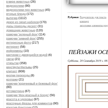
в мире животных
(26)
видеоролики
(90)
видеоролики про животных
(45)
вторые блюда
(172)
Рубрики:
Разделители для текста
выпечка
(1112)
клипарт
декор из скрап.наборов
(170)
заготовки,элементы png
дары природы десерт
(31)
домашние животные
(120)
рамочки 'зеленый фон'
(114)
рамочки 'зимний фон'
(255)
интересные фото
(217)
интернет
(58)
ПЕЙЗАЖИ ОС
информеры
(10)
картинки с движущейся водой
(6)
свечи
(21)
Суббота, 28 Сентября 2019 г. 08
открытки
(358)
кино'мультфильмы
(25)
клипарт
(808)
кнопки переходы
(8)
коллажи
(21)
рамочки 'коричневый и бежевый фон'
(80)
котоматрица
(67)
рамочки 'фон красный и бордо'
(56)
красота и здоровье
(97)
красочные фразы для комментов
(90)
креатив,фантазии
(12)