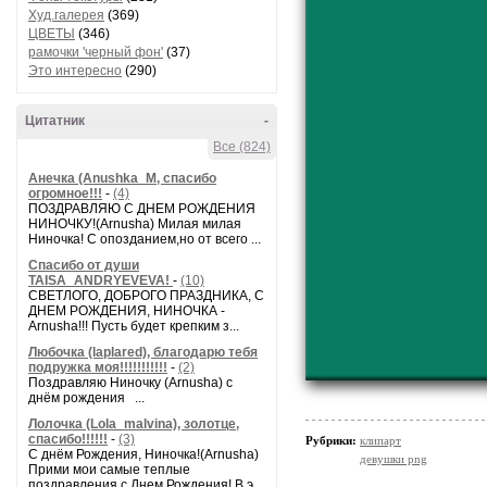
Худ.галерея
(369)
ЦВЕТЫ
(346)
рамочки 'черный фон'
(37)
Это интересно
(290)
Цитатник
-
Все (824)
Анечка (Anushka_M, спасибо
огромное!!!
-
(4)
ПОЗДРАВЛЯЮ С ДНЕМ РОЖДЕНИЯ
НИНОЧКУ!(Arnusha) Милая милая
Ниночка! С опозданием,но от всего ...
Спасибо от души
TAISA_ANDRYEVEVA!
-
(10)
СВЕТЛОГО, ДОБРОГО ПРАЗДНИКА, С
ДНЕМ РОЖДЕНИЯ, НИНОЧКА -
Arnusha!!! Пусть будет крепким з...
Любочка (laplared), благодарю тебя
подружка моя!!!!!!!!!!!
-
(2)
Поздравляю Ниночку (Arnusha) с
днём рождения ...
Лолочка (Lola_malvina), золотце,
спасибо!!!!!!
-
(3)
Рубрики:
клипарт
С днём Рождения, Ниночка!(Аrnusha)
девушки png
Прими мои самые теплые
поздравления с Днем Рождения! В э...