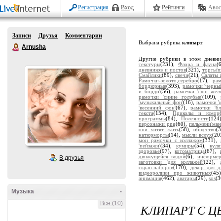
Регистрация
Вход
Рейтинги
Авос
Записи
Друзья
Комментарии
Выбрана рубрика
клипарт
.
Arnusha
Другие рубрики в этом дневн
текстуры
(231),
Флора и фауна
(
дневников и постов
(321),
торты'
Смайлики
(89),
свечи
(21),
Салаты 
Рамочки-золото,серебро
(17),
ра
бордюрные
(393),
рамочки 'черны
и бордо'
(56),
рамочки 'фон жел
рамочки 'синие голубые'
(109),
'музыкальный фон'
(16),
рамочки '
'весенний фон'
(67),
рамочки 'бл
текста
(154),
Приколы и юмор
программы
(84),
Полезности
(124
персонажи png
(60),
пельмени'ман
они хотят жить
(58),
общество
(
натюрморты
(14),
мысли вслух
(20
мои рамочки с коллажом
(331),
'пейзажи'
(34),
кумиры
(54),
кули
здоровье
(97),
котоматрица
(67),
движущейся водой
(6),
информе
В друзья
заготовки 'для коллажей'
(22),
скрап.наборов
(170),
декор для д
видеоролики про животных
(45
анимация
(462),
аватары
(29),
sos
(3
Музыка
-
Все (10)
КЛИПАРТ С Ц