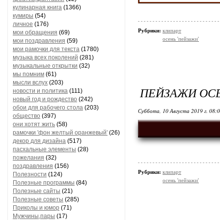
кулинарная книга
(1366)
кумиры
(54)
личное
(176)
Рубрики:
клипарт
мои обращения
(69)
осень 'пейзажи'
мои поздравления
(59)
мои рамочки для текста
(1780)
музыка всех поколений
(281)
музыкальные открытки
(32)
мы помним
(61)
мысли вслух
(203)
ПЕЙЗАЖИ ОС
новости и политика
(111)
новый год и рождество
(242)
обои для рабочего стола
(203)
Суббота, 10 Августа 2019 г. 08:
общество
(397)
они хотят жить
(58)
рамочки 'фон желтый оранжевый'
(26)
декор для дизайна
(517)
пасхальные элементы
(28)
пожелания
(32)
поздравления
(156)
Рубрики:
клипарт
Полезности
(124)
осень 'пейзажи'
Полезные программы
(84)
Полезные сайты
(21)
Полезные советы
(285)
Приколы и юмор
(71)
Мужчины,пары
(17)