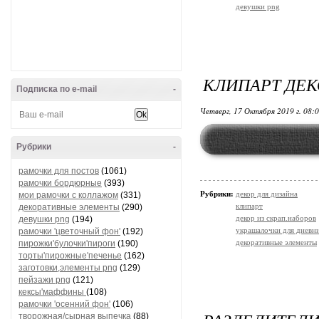
девушки png
КЛИПАРТ ДЕ
Подписка по e-mail
-
Четверг, 17 Октября 2019 г. 08:
Рубрики
-
рамочки для постов
(1061)
рамочки бордюрные
(393)
Рубрики:
декор для дизайна
мои рамочки с коллажом
(331)
клипарт
декоративные элементы
(290)
декор из скрап.наборов
девушки png
(194)
украшалочки для дневни
рамочки 'цветочный фон'
(192)
декоративные элементы
пирожки'булочки'пироги
(190)
торты'пирожные'печенье
(162)
заготовки,элементы png
(129)
пейзажи png
(121)
кексы'маффины
(108)
рамочки 'осенний фон'
(106)
творожная/сырная выпечка
(88)