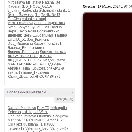
Mirosslava
MsTataka
Nataha_34
Пятница, 29 Марта 2019 г. 08:0
Radeia
RED_ROSE_OLGA
s_vami_Nadeshda
Schamada
starik51
Sveta_Savyhska
T-L
TANIUSA47
TimOlya
Valentina_begi
Vera_Larionova
Алла_Студентова
Буся_бабуся
Бущан_Зоя
ВалИв
Вера_Петрикова
Волжанка-52
Дневник_Девы
Дубовицкая_Галина
ЕЛЕНА_51
Зоя_Крайсик
Ира_Ивановна
Кахетинка
кот51
Лариса_Виноградова
Лариса_Воронина
Лариса_Коваль
ЛЮБА-ЛЮБУШКА
Люба47
ЛЮДМИЛА_ГОРНАЯ
мадам-_тата
МАРГО-К
МАРЬЯША7
Надежда-
Ариана
Нина_Зобкова
оля-душка
таила
Татьяна_Гусакова
Юрий_Дуданов
ЯРОСЛАВЛЬ76
Постоянные читатели
-
Все (8419)
Darina_Mincheva
ELMED
Inkkognito
Ketevan
Laticia
LebWohl
Lida_shaliminova
Liudmila_Sceglova
Mahhha17
Natalinka25
Nitocris_73
OlgaText
Russlana
Taisia800
Tatyana19
Valentina_begi
Van-Toi-Ra