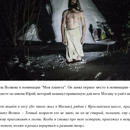
ла Волкова в номинации "Моя планета". Он занял первое место в номинации
ристе по имени Юрий, который покинул привычную для него Москву и ушёл жи
ет живёт в лесу (до этого жил в Москве), рядом с Ярославским шоссе, при
вел Волков. – Точный возраст его не знаю, но он не старый, полагаю, ему
нему приезжают в гости. Когда я снимал про него историю, приезжал к нему
 сюжет, позже я решил вернуться и развить тему».