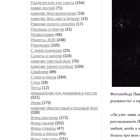
Разделители для текста
(154)
рамки друзей
(71)
рамочки 'фон валентинки'
(18)
рамочки 'фон цвета фуксии'
(15)
Рамочки-золото,серебро
(17)
Рассказы и притчи
(31)
Православие
(46)
Рецепты ЗОЖ
(248)
Рукоделие
(105)
С днём рождения
(25)
Салаты и закуски
(119)
рамочки 'светлый фон'
(70)
рамочки 'синие голубые'
(109)
Смайлики
(89)
Стихи и проза
(284)
Супы
(28)
Тесты
(12)
украшалочки для дневников и постов
Фотопобеда Пав
(321)
реальность» о ю
Уроки
(175)
рамочки 'фиолетовый и розовый фон'
(108)
«Он уже пять л
Флеш-картинки
(172)
рассказывает Па
Флеш-часики
(202)
любит, когда к 
Флеш-плееры
(47)
Флора и фауна
(65)
делали про него
Фоны текстуры
(231)