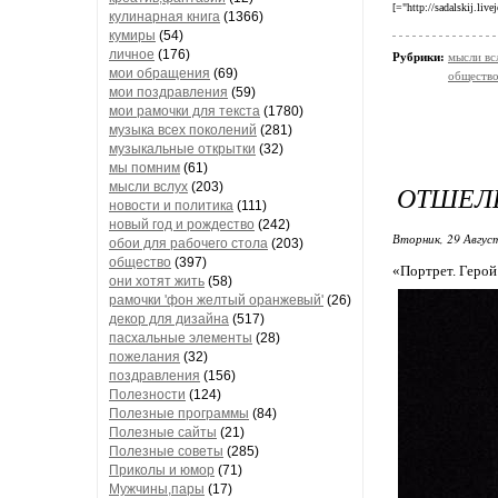
[="http://sadalskij.live
кулинарная книга
(1366)
кумиры
(54)
личное
(176)
Рубрики:
мысли вс
мои обращения
(69)
обществ
мои поздравления
(59)
мои рамочки для текста
(1780)
музыка всех поколений
(281)
музыкальные открытки
(32)
мы помним
(61)
мысли вслух
(203)
ОТШЕЛ
новости и политика
(111)
новый год и рождество
(242)
Вторник, 29 Авгус
обои для рабочего стола
(203)
общество
(397)
«Портрет. Герой
они хотят жить
(58)
рамочки 'фон желтый оранжевый'
(26)
декор для дизайна
(517)
пасхальные элементы
(28)
пожелания
(32)
поздравления
(156)
Полезности
(124)
Полезные программы
(84)
Полезные сайты
(21)
Полезные советы
(285)
Приколы и юмор
(71)
Мужчины,пары
(17)