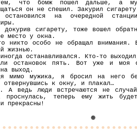
ем, что бомж пошел дальше, а му
ащаться он не спешил. Закурил сигарету
 остановился на очередной станц
жиры.
, докурив сигарету, тоже вошел обрат
ое место у окна.
го никто особо не обращал внимания. 
ой жизнью.
 иногда останавливался. Кто-то выходил
али остановок пять. Вот уже и моя 
 на выход.
дя мимо мужика, я бросил на него бе
, отвернувшись к окну, и плакал…
. А ведь люди встречаются не случай
а проснулась, теперь ему жить буде
 и прекрасны!