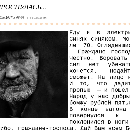
РОСНУЛАСЬ...
бря 2017 г. 08:08
+ в цитатник
Еду я в электри
Синяк синяком. Мо
лет 70. Оглядевши
— Граждане госпо
Честно. Воровать
сил нет убежа
хочется. Пода
сможет. На лицо 
И то, что дадит
пропью! — и пошел
Народ у нас добры
бомжу рублей пять
В конце вагона 
повернулся к п
поклонился в ноги
сибо, граждане-господа. Дай Вам всем Б