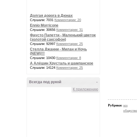
Долгая дорога в Дюнах
Слушали: 7031
Комментарии: 20
Ennio Morricone
Слушали: 30656
Комментарии: 31
Фаусто Папетти - Маленький цветок
(золотой саксофон)
Слушали: 92997
Комментарии: 25
Стелла Джанни - Милан и Ночь
(NEW)!!!
Слушали: 10430
Комментарии: 8
А Алёшин Хрусталь и шампанское
Слушали: 14124
Комментарии: 25
Всегда под рукой
-
К приложению
Рубрики:
sos
обществ