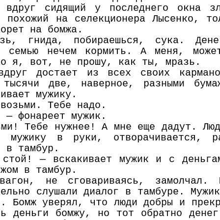
 вдруг сидящий у последнего окна зл
о похожий на селекционера Лысенко, то
аорет на бомжа.
зь, гнида, побираешься, сука. Ден
, семью нечем кормить. А меня, може
Но я, вот, не прошу, как ты, мразь.
вдруг достает из всех своих карман
 тысячи две, наверное, разными бума
гивает мужику.
 возьми. Тебе надо.
? — фонареет мужик.
ьми! Тебе нужнее! А мне еще дадут. Лю
и мужику в руки, отворачивается, р
т в тамбур.
 стой! — вскакивает мужик и с деньга
мжом в тамбур.
вагон, не сговариваясь, замолчал.
тельно слушали диалог в тамбуре. Мужи
о. Бомж уверял, что люди добры и прек
ть деньги бомжу, но тот обратно денег