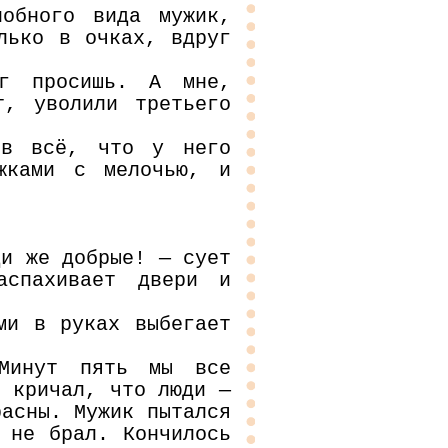
обного вида мужик,
лько в очках, вдруг
ег просишь. А мне,
т, уволили третьего
ов всё, что у него
жками с мелочью, и
ди же добрые! — сует
аспахивает двери и
ми в руках выбегает
 Минут пять мы все
к кричал, что люди —
расны. Мужик пытался
 не брал. Кончилось