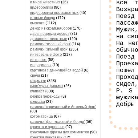
всё т
в мире животных
(26)
видеоролики
(90)
Возвр
видеоролики про животных
(45)
Поезд
вторые блюда
(172)
пасса
выпечка
(1112)
декор из скрап.наборов
(170)
Мужик
дары природы десерт
(31)
на св
домашние животные
(120)
На не
рамочки 'зеленый фон'
(114)
обычн
рамочки 'зимний фон'
(255)
интересные фото
(217)
Поезд
интернет
(58)
Проех
информеры
(10)
пошел
картинки с движущейся водой
(6)
свечи
(21)
Прохо
открытки
(358)
сидел
кино'мультфильмы
(25)
P. S 
клипарт
(808)
мужик
кнопки переходы
(8)
коллажи
(21)
добры
рамочки 'коричневый и бежевый фон'
(80)
котоматрица
(67)
рамочки 'фон красный и бордо'
(56)
красота и здоровье
(97)
красочные фразы для комментов
(90)
креатив,фантазии
(12)