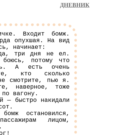
ДНЕВНИК
чке. Входит бомж.
рда опухшая. На вид
сь, начинает:
да, три дня не ел.
 боюсь, потому что
ть. А есть очень
йте, кто сколько
не смотрите, пью я.
е, наверное, тоже
 по вагону.
й — быстро накидали
сот.
бомж остановился,
ассажирам лицом,
.
ог!