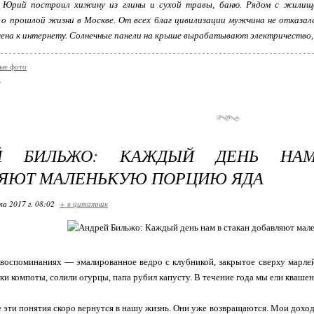
в Юрий построил хижину из глины и сухой травы, баню. Рядом с жилищ
о прошлой жизни в Москве. От всех благ цивилизации мужчина не отказался:
ена к интернету. Солнечные панели на крыше вырабатывают электричество,
ые фото
о
ЕЙ БИЛЬЖО: КАЖДЫЙ ДЕНЬ НА
ЯЮТ МАЛЕНЬКУЮ ПОРЦИЮ ЯДА
та 2017 г. 08:02
+ в цитатник
воспоминаниях — эмалированное ведро с клубникой, закрытое сверху марлей
нки компоты, солили огурцы, папа рубил капусту. В течение года мы ели кваше
е эти понятия скоро вернутся в нашу жизнь. Они уже возвращаются. Мои доходы