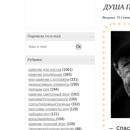
ДУША П
Вторник, 19 Сентя
Подписка по e-mail
-
Рубрики
-
рамочки для постов
(1061)
рамочки бордюрные
(393)
мои рамочки с коллажом
(331)
декоративные элементы
(290)
девушки png
(194)
рамочки 'цветочный фон'
(192)
пирожки'булочки'пироги
(190)
торты'пирожные'печенье
(162)
заготовки,элементы png
(129)
пейзажи png
(121)
кексы'маффины
(108)
рамочки 'осенний фон'
(106)
— Спа
творожная/сырная выпечка
(88)