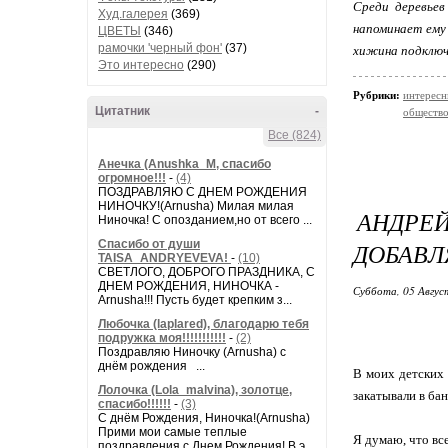
Среди деревье
Худ.галерея
(369)
напоминает ему 
ЦВЕТЫ
(346)
рамочки 'черный фон'
(37)
хижина подключ
Это интересно
(290)
Рубрики:
интересн
Цитатник
-
обществ
Все (824)
Анечка (Anushka_M, спасибо
огромное!!!
-
(4)
ПОЗДРАВЛЯЮ С ДНЕМ РОЖДЕНИЯ
НИНОЧКУ!(Arnusha) Милая милая
АНДР
Ниночка! С опозданием,но от всего ...
Спасибо от души
ДОБАВЛ
TAISA_ANDRYEVEVA!
-
(10)
СВЕТЛОГО, ДОБРОГО ПРАЗДНИКА, С
ДНЕМ РОЖДЕНИЯ, НИНОЧКА -
Суббота, 05 Авгус
Arnusha!!! Пусть будет крепким з...
Любочка (laplared), благодарю тебя
подружка моя!!!!!!!!!!!
-
(2)
Поздравляю Ниночку (Arnusha) с
днём рождения ...
В моих детских 
Лолочка (Lola_malvina), золотце,
закатывали в ба
спасибо!!!!!!
-
(3)
С днём Рождения, Ниночка!(Аrnusha)
Прими мои самые теплые
Я думаю, что вс
поздравления с Днем Рождения! В э...