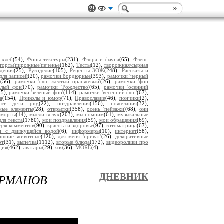
,
хлеб
(54),
Фоны текстуры
(231),
Флора и фауна
(65),
Флеш-
торты'пирожные'печенье
(162),
Тесты
(12),
творожная/сырная
дения
(25),
Рукоделие
(105),
Рецепты ЗОЖ
(248),
Рассказы и
для записей
(20),
рамочки бордюрные
(393),
рамочки 'черный
'
(56),
рамочки 'фон желтый оранжевый'
(26),
рамочки 'фон
тлый фон'
(70),
рамочки 'Рождество'
(65),
рамочки 'осенний
55),
рамочки 'зеленый фон'
(114),
рамочки 'весенний фон'
(67),
а
(154),
Приколы и юмор
(71),
Православие
(46),
пончики
(2),
уют дети png
(22),
поздравления
(156),
пожелания
(32),
ьные элементы
(28),
открытки
(358),
осень 'пейзажи'
(68),
они
рморты
(14),
мысли вслух
(203),
мы помним
(61),
музыкальные
ля текста
(1780),
мои поздравления
(59),
мои обращения
(69),
для комментов
(90),
красота и здоровье
(97),
котоматрица
(67),
ки с движущейся водой
(6),
информеры
(10),
интернет
(58),
ашние животные
(120),
для меня 'приват'
(26),
декоративные
рт
(31),
выпечка
(1112),
вторые блюда
(172),
видеоролики про
ция
(462),
аватары
(29),
sos
(36),
MORE
(4)
УРМАНОВ
ДНЕВНИК