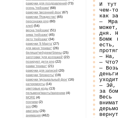
И тут
рамочки для поздравлений
(73)
осень 'пейзажи'
(68)
чем-т
рамочки 'весенний фон'
(67)
как з
рамочки 'Рождество'
(65)
— Мра
персонажи png
(60)
хлеб
(54)
может
весна 'пейзажи'
(51)
дня. 
зима 'пейзажи'
(45)
Бомж 
лето 'пейзажи'
(34)
рамочки '8 Марта'
(27)
есть,
для меня 'приват'
(26)
протя
беляши'чебуреки'блины
(25)
— На,
заготовки 'для коллажей'
(22)
— Что
позируют дети png
(22)
рамки 'приват'
(21)
— Воз
рамочки для записей
(20)
деньг
рамочки 'блокноты'
(19)
уходи
рамочки 'музыкальный фон'
(16)
натюрморты
(14)
— Эй,
цветовые коды
(13)
за бо
пельмени'манты'вареники
(4)
Весь 
MORE
(4)
внима
пончики
(2)
sos
(36)
дерьм
аватары
(29)
верну
анимация
(462)