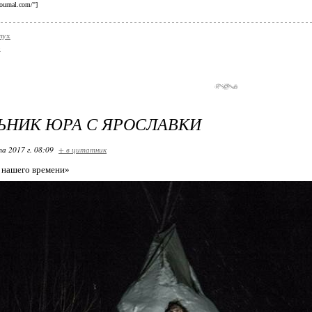
journal.com/"]
лух
о
ЬНИК ЮРА С ЯРОСЛАВКИ
та 2017 г. 08:09
+ в цитатник
 нашего времени»