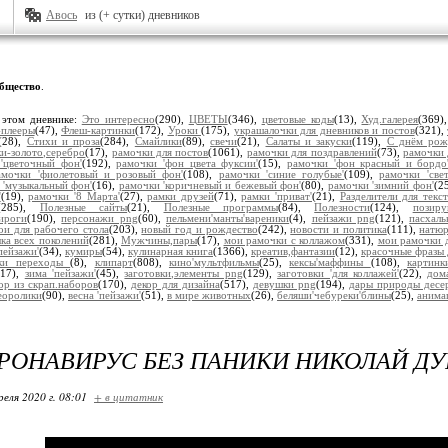
Авось
из (+ сутки) дневников
бщество
.
 этом дневнике:
Это интересно
(290),
ЦВЕТЫ
(346),
цветовые коды
(13),
Худ.галерея
(369)
плееры
(47),
Флеш-картинки
(172),
Уроки
(175),
украшалочки для дневников и постов
(321),
(28),
Стихи и проза
(284),
Смайлики
(89),
свечи
(21),
Салаты и закуски
(119),
С днём рож
и-золото,серебро
(17),
рамочки для постов
(1061),
рамочки для поздравлений
(73),
рамочки 
'цветочный фон'
(192),
рамочки 'фон цвета фуксии'
(15),
рамочки 'фон красный и бордо
амочки 'фиолетовый и розовый фон'
(108),
рамочки 'синие голубые'
(109),
рамочки 'све
 'музыкальный фон'
(16),
рамочки 'коричневый и бежевый фон'
(80),
рамочки 'зимний фон'
(2
'
(19),
рамочки '8 Марта'
(27),
рамки друзей
(71),
рамки 'приват'
(21),
Разделители для текст
(285),
Полезные сайты
(21),
Полезные программы
(84),
Полезности
(124),
позир
ироги
(190),
персонажи png
(60),
пельмени'манты'вареники
(4),
пейзажи png
(121),
пасхал
ои для рабочего стола
(203),
новый год и рождество
(242),
новости и политика
(111),
натю
ка всех поколений
(281),
Мужчины,пары
(17),
мои рамочки с коллажом
(331),
мои рамочки д
'пейзажи'
(34),
кумиры
(54),
кулинарная книга
(1366),
креатив,фантазии
(12),
красочные фразы 
ки переходы
(8),
клипарт
(808),
кино'мультфильмы
(25),
кексы'маффины
(108),
картин
217),
зима 'пейзажи'
(45),
заготовки,элементы png
(129),
заготовки 'для коллажей'
(22),
дом
ор из скрап.наборов
(170),
декор для дизайна
(517),
девушки png
(194),
дары природы десе
еоролики
(90),
весна 'пейзажи'
(51),
в мире животных
(26),
беляши'чебуреки'блины
(25),
анима
РОНАВИРУС БЕЗ ПАНИКИ НИКОЛАЙ Д
реля 2020 г. 08:01
+ в цитатник