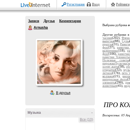
Регистрация
Вход
Рейтинги
Записи
Друзья
Комментарии
Выбрана рубрика
о
Arnusha
Другие рубрики в
часики
(202),
Флеш-
выпечка
(88),
Супы
притчи
(31),
Рамочк
фон'
(37),
рамочки 
валентинки'
(18),
р
фон'
(106),
рамочки
рамочки 'блокноты
Полезные советы
пирожки'булочки'п
хотят жить
(58),
об
открытки
(32),
музы
личное
(176),
лето 
коллажи
(21),
кноп
интересные фото
(
элементы
(290),
дек
животных
(45),
вид
В друзья
ПРО КО
Музыка
-
Воскресенье, 05 Ап
Все (10)