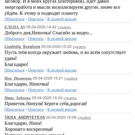
заговор. И в моих кругах (изотериков), идёт давно
энергоработа и мысли визуализируем другие, иначе все
уйдём. К этому и подводят планету
Обратиться
-
Ответить
-
К полной версии
05-04-2020-14:42
удалить
ЕЛЕНА_51
Доброго дня,Ниночка! Спасибо за видео...
Обратиться
-
Ответить
-
К полной версии
05-04-2020-15:20
удалить
Liudmila_Sceglova
Пусть тебя всегда окружает любовь, и во всём сопутствует
удача!
Благодарю!
Обратиться
-
Ответить
-
К полной версии
05-04-2020-15:21
удалить
Ира_Ивановна
Благодарю, Ниночка!
Обратиться
-
Ответить
-
К полной версии
05-04-2020-15:34
удалить
Нина_Зобкова
Приветик Нинуля! Береги себя,дорогая!
Обратиться
-
Ответить
-
К полной версии
05-04-2020-16:09
удалить
TAISA_ANDRYEYEVA
Благодарю, Нина!
Хорошего воскресенья!
Уютного домашнего отдыха!