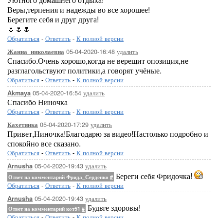
Веры,терпения и надежды во все хорошее!
Берегите себя и друг друга!
🌷🌷🌷
Обратиться
-
Ответить
-
К полной версии
05-04-2020-16:48
удалить
Жанна_николаевна
Спасибо.Очень хорошо,когда не верещит опозиция,не
разглагольствуют политики,а говорят учёные.
Обратиться
-
Ответить
-
К полной версии
05-04-2020-16:54
удалить
Akmaya
Спасибо Ниночка
Обратиться
-
Ответить
-
К полной версии
05-04-2020-17:29
удалить
Кахетинка
Привет,Ниночка!Благодарю за видео!Настолько подробно и
спокойно все сказано.
Обратиться
-
Ответить
-
К полной версии
05-04-2020-19:43
удалить
Arnusha
Береги себя Фридочка!
Ответ на комментарий Фрида_Серденко
#
Обратиться
-
Ответить
-
К полной версии
05-04-2020-19:43
удалить
Arnusha
Будьте здоровы!
Ответ на комментарий кот51
#
Обратиться
-
Ответить
-
К полной версии