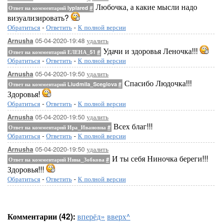
Любочка, а какие мысли надо
Ответ на комментарий lyplared
#
визуализировать?
Обратиться
-
Ответить
-
К полной версии
05-04-2020-19:48
удалить
Arnusha
Удачи и здоровья Леночка!!!
Ответ на комментарий ЕЛЕНА_51
#
Обратиться
-
Ответить
-
К полной версии
05-04-2020-19:50
удалить
Arnusha
Спасибо Людочка!!!
Ответ на комментарий Liudmila_Sceglova
#
Здоровья!
Обратиться
-
Ответить
-
К полной версии
05-04-2020-19:50
удалить
Arnusha
Всех благ!!!
Ответ на комментарий Ира_Ивановна
#
Обратиться
-
Ответить
-
К полной версии
05-04-2020-19:50
удалить
Arnusha
И ты себя Ниночка береги!!!
Ответ на комментарий Нина_Зобкова
#
Здоровья!!!
Обратиться
-
Ответить
-
К полной версии
Комментарии (42):
вперёд»
вверх^