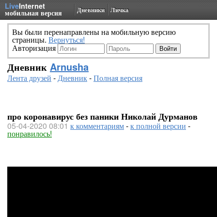
Live
Internet
Дневники
Личка
мобильная версия
Вы были перенаправлены на мобильную версию
страницы.
Вернуться!
Авторизация
Дневник
Arnusha
Лента друзей
-
Дневник
-
Полная версия
про коронавирус без паники Николай Дурманов
05-04-2020 08:01
к комментариям
-
к полной версии
-
понравилось!