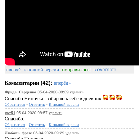
вверх^
к полной версии
понравилось!
в evernote
Комментарии (42):
вперёд»
05-04-2020-08:39
удалить
Фрида_Серденко
Спасибо Ниночка , забираю к себе в дневник
Обратиться
-
Ответить
-
К полной версии
05-04-2020-08:57
удалить
кот51
Спасибо.
Обратиться
-
Ответить
-
К полной версии
05-04-2020-09:29
удалить
Любовь_фрезе
Спасибо Ниночка..