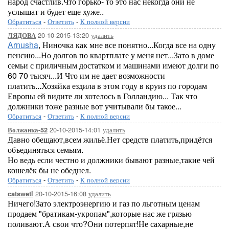
народ счастлив.Что горько- то это нас некогда они не
услышат и будет еще хуже..
Обратиться
-
Ответить
-
К полной версии
20-10-2015-13:20
удалить
ЛЯДОВА
Arnusha
, Ниночка как мне все понятно...Когда все на одну
пенсию...Но долгов по квартплате у меня нет...Зато в доме
семьи с приличным достатком и машинами имеют долги по
60 70 тысяч...И Что им не дает возможности
платить...Хозяйка ездила в этом году в круиз по городам
Европы ей видите ли хотелось в Голландию... Так что
должники тоже разные вот учитывали бы такое...
Обратиться
-
Ответить
-
К полной версии
20-10-2015-14:01
удалить
Волжанка-52
Давно обещают,всем жильё.Нет средств платить,придётся
объединяться семьям.
Но ведь если честно и должники бывают разные,такие чей
кошелёк бы не обеднел.
Обратиться
-
Ответить
-
К полной версии
20-10-2015-16:08
удалить
catswetl
Ничего!Зато электроэнергию и газ по льготным ценам
продаем "братикам-укропам",которые нас же грязью
поливают.А свои что?Они потерпят!Не сахарные,не