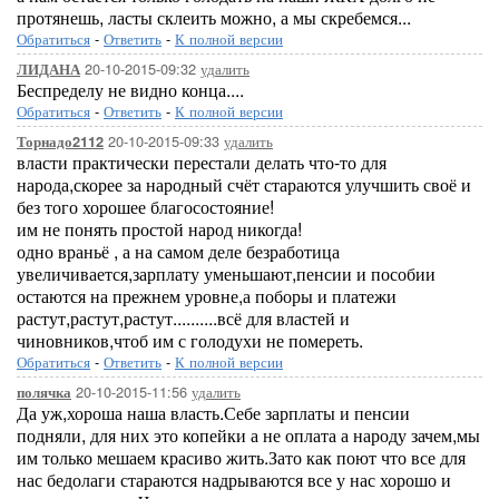
протянешь, ласты склеить можно, а мы скребемся...
Обратиться
-
Ответить
-
К полной версии
20-10-2015-09:32
удалить
ЛИДАНА
Беспределу не видно конца....
Обратиться
-
Ответить
-
К полной версии
20-10-2015-09:33
удалить
Торнадо2112
власти практически перестали делать что-то для
народа,скорее за народный счёт стараются улучшить своё и
без того хорошее благосостояние!
им не понять простой народ никогда!
одно враньё , а на самом деле безработица
увеличивается,зарплату уменьшают,пенсии и пособии
остаются на прежнем уровне,а поборы и платежи
растут,растут,растут..........всё для властей и
чиновников,чтоб им с голодухи не помереть.
Обратиться
-
Ответить
-
К полной версии
20-10-2015-11:56
удалить
полячка
Да уж,хороша наша власть.Себе зарплаты и пенсии
подняли, для них это копейки а не оплата а народу зачем,мы
им только мешаем красиво жить.Зато как поют что все для
нас бедолаги стараются надрываются все у нас хорошо и