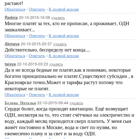
растают!
Обратиться
-
Ответить
-
К полной версии
20-10-2015-16:08
удалить
Radeia
Многие платят за тех, кто не прописан, а проживает, ОДН
зашкаливает...
Обратиться
-
Ответить
-
К полной версии
20-10-2015-20:37
удалить
Akmaya
Действительно, беспределу нет конца....
Обратиться
-
Ответить
-
К полной версии
22-10-2015-03:23
удалить
taisya
Да и не всегда бедные не платят,как я понимаю, некоторые
богатеи принципиально не платят.Существуют субсидии , в
Красноярске точно.Может и тарифы растут потому что
некоторые не платят.
Обратиться
-
Ответить
-
К полной версии
22-10-2015-09:44
удалить
Белова_Наталья
Сердце болит, когда приходят квитанции. Ещё возмущает
ОДН, несмотря на то, что стоят счётчики на электричество и
воду, каждый месяц приходится сверх платить. У меня сын
живёт постоянно в Москве, вода и свет по нулям, но
ежемесячно плачу и за свет и за воду ОДН.