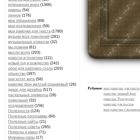
кулинарная книга
(1366)
кумиры
(54)
личное
(176)
мои обращения
(69)
мои поздравления
(59)
мои рамочки для текста
(1780)
музыка всех поколений
(281)
музыкальные открытки
(32)
мы помним
(61)
мысли вслух
(203)
новости и политика
(111)
новый год и рождество
(242)
обои для рабочего стола
(203)
общество
(397)
они хотят жить
(58)
рамочки 'фон желтый оранжевый'
(26)
Рубрики:
мои рамочки для текста
декор для дизайна
(517)
рамочки 'зимний фон'
пасхальные элементы
(28)
рамочки 'Рождество'
пожелания
(32)
рамочки для постов
поздравления
(156)
мои рамочки с коллажо
Полезности
(124)
Полезные программы
(84)
Полезные сайты
(21)
Полезные советы
(285)
Приколы и юмор
(71)
Мужчины,пары
(17)