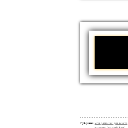
Рубрики:
мои рамочки для текста
рамочки 'зимний фон'