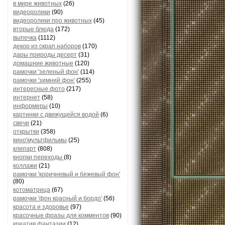
в мире животных
(26)
видеоролики
(90)
видеоролики про животных
(45)
вторые блюда
(172)
выпечка
(1112)
декор из скрап.наборов
(170)
дары природы десерт
(31)
домашние животные
(120)
рамочки 'зеленый фон'
(114)
рамочки 'зимний фон'
(255)
интересные фото
(217)
интернет
(58)
информеры
(10)
картинки с движущейся водой
(6)
свечи
(21)
открытки
(358)
кино'мультфильмы
(25)
клипарт
(808)
кнопки переходы
(8)
коллажи
(21)
рамочки 'коричневый и бежевый фон'
(80)
котоматрица
(67)
рамочки 'фон красный и бордо'
(56)
красота и здоровье
(97)
красочные фразы для комментов
(90)
креатив,фантазии
(12)