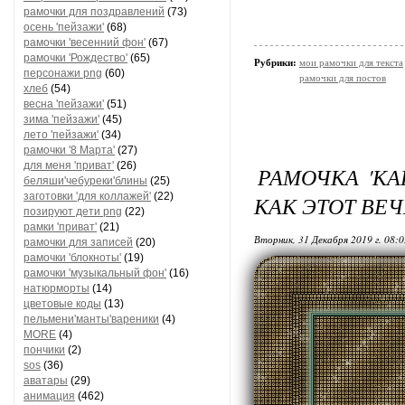
рамочки для поздравлений
(73)
осень 'пейзажи'
(68)
рамочки 'весенний фон'
(67)
рамочки 'Рождество'
(65)
Рубрики:
мои рамочки для текста
персонажи png
(60)
рамочки для постов
хлеб
(54)
весна 'пейзажи'
(51)
зима 'пейзажи'
(45)
лето 'пейзажи'
(34)
рамочки '8 Марта'
(27)
для меня 'приват'
(26)
РАМОЧКА 'КА
беляши'чебуреки'блины
(25)
заготовки 'для коллажей'
(22)
КАК ЭТОТ ВЕЧЕ
позируют дети png
(22)
рамки 'приват'
(21)
Вторник, 31 Декабря 2019 г. 08:
рамочки для записей
(20)
рамочки 'блокноты'
(19)
рамочки 'музыкальный фон'
(16)
натюрморты
(14)
цветовые коды
(13)
пельмени'манты'вареники
(4)
MORE
(4)
пончики
(2)
sos
(36)
аватары
(29)
анимация
(462)