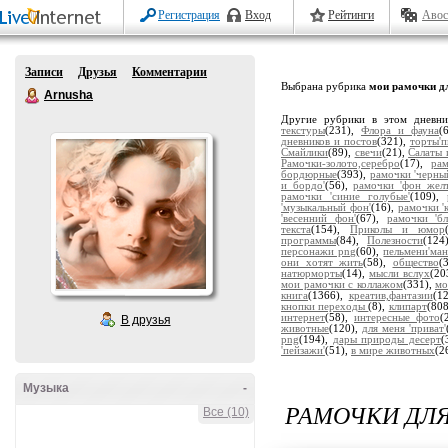
Регистрация
Вход
Рейтинги
Авос
Записи
Друзья
Комментарии
Выбрана рубрика
мои рамочки дл
Arnusha
Другие рубрики в этом дневн
текстуры
(231),
Флора и фауна
(
дневников и постов
(321),
торты'
Смайлики
(89),
свечи
(21),
Салаты 
Рамочки-золото,серебро
(17),
ра
бордюрные
(393),
рамочки 'черны
и бордо'
(56),
рамочки 'фон жел
рамочки 'синие голубые'
(109),
'музыкальный фон'
(16),
рамочки '
'весенний фон'
(67),
рамочки 'бл
текста
(154),
Приколы и юмор
программы
(84),
Полезности
(124
персонажи png
(60),
пельмени'ман
они хотят жить
(58),
общество
(
натюрморты
(14),
мысли вслух
(20
мои рамочки с коллажом
(331),
мо
книга
(1366),
креатив,фантазии
(1
кнопки переходы
(8),
клипарт
(80
интернет
(58),
интересные фото
(
В друзья
животные
(120),
для меня 'приват'
png
(194),
дары природы десерт
(
'пейзажи'
(51),
в мире животных
(2
Музыка
-
РАМОЧКИ ДЛ
Все (10)