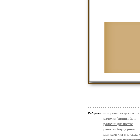
Рубрики:
мои рамочки для текста
рамочки 'зимний фон'
рамочки для постов
рамочки бордюрные
мои рамочки с коллажо
рамочки для поздравле