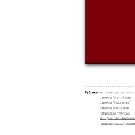
Рубрики:
мои рамочки для текста
рамочки 'зимний фон'
рамочки 'Рождество'
рамочки для постов
рамочки бордюрные
мои рамочки с коллажо
рамочки для поздравле