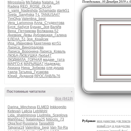
Понедельник, 30 Декабря 2019 г. 
Mirosslava
MsTataka
Nataha_34
Radeia
RED_ROSE_OLGA
s_vami_Nadeshda
Schamada
starik51
Sveta_Savyhska
T-L
TANIUSA47
TimOlya
Valentina_begi
Vera_Larionova
Алла_Студентова
Буся_бабуся
Бущан_Зоя
ВалИв
Вера_Петрикова
Волжанка-52
Дневник_Девы
Дубовицкая_Галина
ЕЛЕНА_51
Зоя_Крайсик
Ира_Ивановна
Кахетинка
кот51
Лариса_Виноградова
Лариса_Воронина
Лариса_Коваль
ЛЮБА-ЛЮБУШКА
Люба47
ЛЮДМИЛА_ГОРНАЯ
мадам-_тата
МАРГО-К
МАРЬЯША7
Надежда-
Ариана
Нина_Зобкова
оля-душка
таила
Татьяна_Гусакова
Юрий_Дуданов
ЯРОСЛАВЛЬ76
Постоянные читатели
-
Все (8419)
Darina_Mincheva
ELMED
Inkkognito
Ketevan
Laticia
LebWohl
Lida_shaliminova
Liudmila_Sceglova
Mahhha17
Natalinka25
Nitocris_73
Рубрики:
мои рамочки для текста
OlgaText
Russlana
Taisia800
новый год и рождество
Tatyana19
Valentina_begi
Van-Toi-Ra
рамочки 'зимний фон'