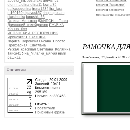
apostol_nik
besta-aks
dervish52
elennna
elina-elina11
fewral75
рамочки 'Рождество'
galkapogonina
irena1234
lira_lara
рамочки для постов
m160160
olgavosk57
ringing
rottam
мои рамочки с коллажо
staruhonka
tanushka68
Галина_Мелымко
ДЖИПСИ_-_Тасик
Домашний_калейдоскоп
ЕЖИЧКА
Жанна_Лях
ИСПАНСКИЙ_РЕСТОРАНЧИК
Ириночка61
КВИКОША
Лариса_Воронина
Оксана_Просто
РАМОЧКА ДЛЯ
Прекрасная_Светлана
Рыжая_красивая
Светлана_Колягина
Таиса41
Яна_М
лапка_мягкая
нили
Понедельник, 30 Декабря 2019 г. 
рашида
Статистика
-
Создан: 20.01.2009
Записей: 10411
Комментариев:
295189
Написано: 330458
Отчеты:
Посетители
Поисковые фразы