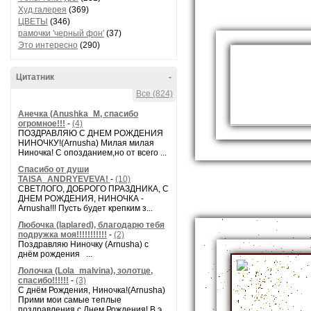
Худ.галерея
(369)
ЦВЕТЫ
(346)
рамочки 'черный фон'
(37)
Это интересно
(290)
Цитатник
-
Все (824)
Анечка (Anushka_M, спасибо
огромное!!!
-
(4)
ПОЗДРАВЛЯЮ С ДНЕМ РОЖДЕНИЯ
НИНОЧКУ!(Arnusha) Милая милая
Ниночка! С опозданием,но от всего ...
Спасибо от души
TAISA_ANDRYEVEVA!
-
(10)
СВЕТЛОГО, ДОБРОГО ПРАЗДНИКА, С
ДНЕМ РОЖДЕНИЯ, НИНОЧКА -
Arnusha!!! Пусть будет крепким з...
Любочка (laplared), благодарю тебя
подружка моя!!!!!!!!!!!
-
(2)
Поздравляю Ниночку (Arnusha) с
днём рождения ...
Лолочка (Lola_malvina), золотце,
спасибо!!!!!!
-
(3)
С днём Рождения, Ниночка!(Аrnusha)
Прими мои самые теплые
поздравления с Днем Рождения! В э...