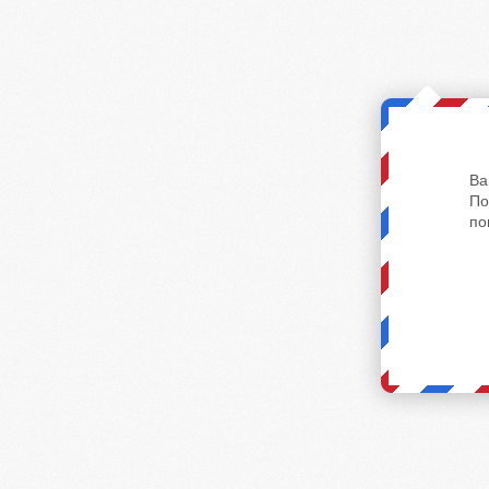
Ва
По
по