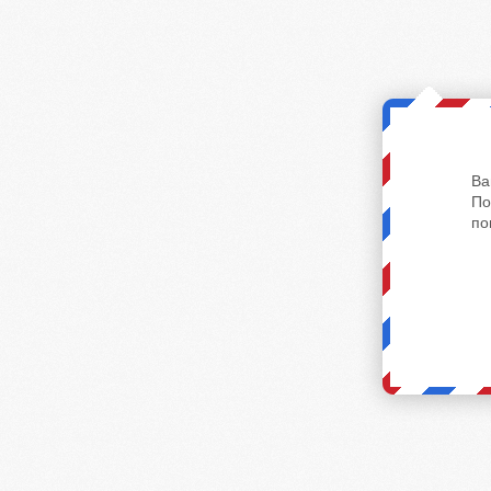
Ва
По
по