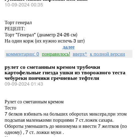
10-09-2024 00:35
Торт генерал
РЕЦЕПТ:
Торт "Генерал" (диаметр 24-26 см)
На один корж (их нужно испечь 3 шт)
далее
комментарии: 0
понравилось!
вверх^
к полной версии
рулет со сметанным кремом трубочки
картофельные гнезда ушки из творожного теста
чебуреки пончики гречневые тефтели
09-09-2024 01:43
Рулет со сметанным кремом
Тесто
7 белков взбивать на больших оборотах миксера,при этом
подсыпая маленькими порциями 7 ст.ложек сахара.
Обороты уменьшить до минимума и ввести 7 желтков (по
одному) , 7 ст. ложки муки .