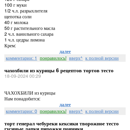
100 г муки
1/2 ч.л. разрыхлителя
щепотка соли
40 г молока
50 г растительного масла
2 ч.л. ванильного сахара
1 ч.л. цедры лимона
Крем:
далее
комментарии: 1
понравилось!
вверх^
к полной версии
чахохбили из курицы 6 рецептов тортов тесто
18-09-2024 00:29
ЧАХОХБИЛИ из курицы
Нам понадобится:
далее
комментарии: 0
понравилось!
вверх^
к полной версии
торт генерал чебуреки кексики творожное тесто
гусиные лапки пирожки пончики