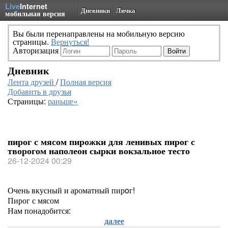
Live
Internet
Дневники
Личка
мобильная версия
Вы были перенаправлены на мобильную версию
страницы.
Вернуться!
Авторизация
Дневник
Лента друзей
/
Полная версия
Добавить в друзья
Страницы:
раньше»
пирог с мясом пирожки для ленивых пирог с
творогом наполеон сырки вокзальное тесто
26-12-2024 00:29
Очень вкусный и ароматный пирoг!
Пирог с мясом
Нам понадобится:
далее