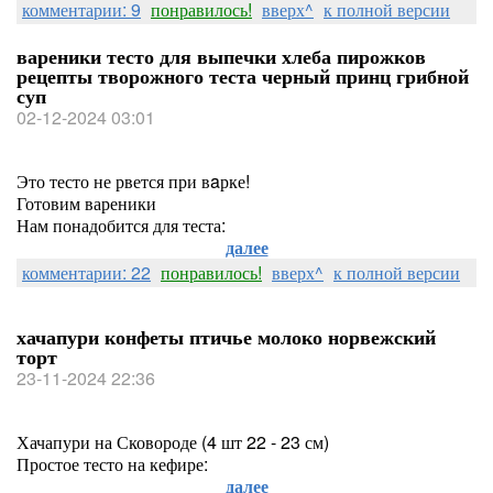
комментарии: 9
понравилось!
вверх^
к полной версии
вареники тесто для выпечки хлеба пирожков
рецепты творожного теста черный принц грибной
суп
02-12-2024 03:01
Это тесто не рвется при вaрке!
Готовим вареники
Нам понадобится для теста:
далее
комментарии: 22
понравилось!
вверх^
к полной версии
хачапури конфеты птичье молоко норвежский
торт
23-11-2024 22:36
Хачапури на Сковороде (4 шт 22 - 23 см)
Простое тесто на кефире:
далее