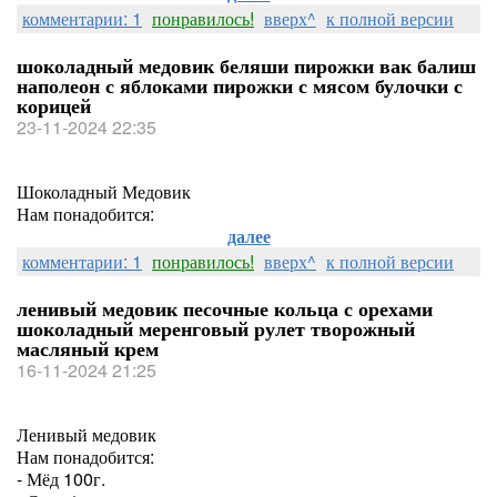
комментарии: 1
понравилось!
вверх^
к полной версии
шоколадный медовик беляши пирожки вак балиш
наполеон с яблоками пирожки с мясом булочки с
корицей
23-11-2024 22:35
Шоколадный Медовик
Нам понадобится:
далее
комментарии: 1
понравилось!
вверх^
к полной версии
ленивый медовик песочные кольца с орехами
шоколадный меренговый рулет творожный
масляный крем
16-11-2024 21:25
Ленивый медовик
Нам понадобится:
- Мёд 100г.