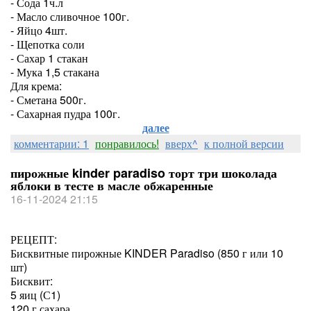
- Сода 1ч.л
- Масло сливочное 100г.
- Яйцо 4шт.
- Щепотка соли
- Сахар 1 стакан
- Мука 1,5 стакана
Для крема:
- Сметана 500г.
- Сахарная пудра 100г.
далее
комментарии: 1
понравилось!
вверх^
к полной версии
пирожные kinder paradiso торт три шоколада
яблоки в тесте в масле обжаренные
16-11-2024 21:15
РЕЦЕПТ:
Бисквитные пирожные KINDER Paradiso (850 г или 10
шт)
Бисквит:
5 яиц (С1)
120 г сахара