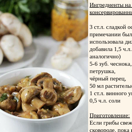
Ингредиенты на 
консервированн
3 ст.л. сладкой 
примечании было
использовала д
добавила 1,5 ч.л
аналогично)
5-6 зуб. чеснока,
петрушка,
чёрный перец,
50 мл раститель
1 ст.л. винного 
0,5 ч.л. соли
Приготовление:
Если грибы свеж
сковороде, пока