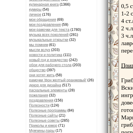
кулинарная книга
(1366)
0,5 
кумиры
(54)
1-2 
личное
(176)
мои обращения
(69)
4 ст
мои поздравления
(59)
2 ч.
мои рамочки для текста
(1780)
3 ч.л
музыка всех поколений
(281)
музыкальные открытки
(32)
лавр
мы помним
(61)
пере
мысли вслух
(203)
новости и политика
(111)
новый год и рождество
(242)
Приг
обои для рабочего стола
(203)
общество
(397)
они хотят жить
(58)
Гриб
рамочки 'фон желтый оранжевый'
(26)
декор для дизайна
(517)
Вски
пасхальные элементы
(28)
ингр
пожелания
(32)
поздравления
(156)
дове
Полезности
(124)
гото
Полезные программы
(84)
Полезные сайты
(21)
Мари
Полезные советы
(285)
гриб
Приколы и юмор
(71)
Мужчины,пары
(17)
погр