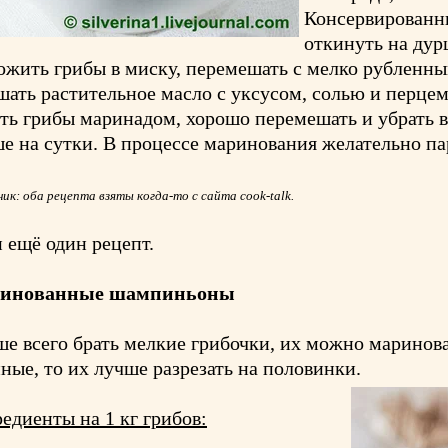
Консервированн
откинуть на дур
жить грибы в миску, перемешать с мелко рубленны
ать растительное масло с уксусом, солью и перцем
ть грибы маринадом, хорошо перемешать и убрать в 
е на сутки. В процессе маринования желательно па
ик: оба рецепта взяты когда-то с сайта cook-talk.
и ещё один рецепт.
инованные шампиньоны
е всего брать мелкие грибочки, их можно маринов
ные, то их лучше разрезать на половинки.
едиенты на 1 кг грибов: