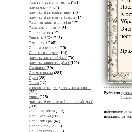
Разделители для текста
(154)
Посл
рамки друзей
(71)
рамочки 'фон валентинки'
(18)
К ос
рамочки 'фон цвета фуксии'
(15)
Убра
Рамочки-золото,серебро
(17)
Очен
Рассказы и притчи
(31)
Православие
(46)
чесн
Рецепты ЗОЖ
(248)
Рукоделие
(105)
С днём рождения
(25)
При
Салаты и закуски
(119)
рамочки 'светлый фон'
(70)
рамочки 'синие голубые'
(109)
Смайлики
(89)
Стихи и проза
(284)
Супы
(28)
Тесты
(12)
украшалочки для дневников и постов
(321)
Рубрики:
кулина
Уроки
(175)
Салаты
рамочки 'фиолетовый и розовый фон'
(108)
Флеш-картинки
(172)
Процитировано
23 раз
Флеш-часики
(202)
Понравилось:
78 поль
Флеш-плееры
(47)
Флора и фауна
(65)
Фоны текстуры
(231)