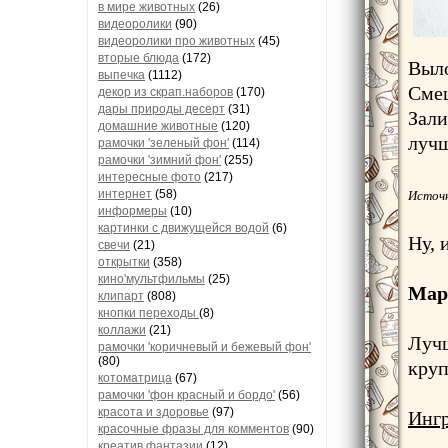
в мире животных
(26)
видеоролики
(90)
видеоролики про животных
(45)
вторые блюда
(172)
Выло
выпечка
(1112)
Смеш
декор из скрап.наборов
(170)
дары природы десерт
(31)
Зали
домашние животные
(120)
лучш
рамочки 'зеленый фон'
(114)
рамочки 'зимний фон'
(255)
интересные фото
(217)
интернет
(58)
Источн
информеры
(10)
картинки с движущейся водой
(6)
Ну, 
свечи
(21)
открытки
(358)
кино'мультфильмы
(25)
Мар
клипарт
(808)
кнопки переходы
(8)
коллажи
(21)
Лучш
рамочки 'коричневый и бежевый фон'
(80)
круп
котоматрица
(67)
рамочки 'фон красный и бордо'
(56)
красота и здоровье
(97)
Ингр
красочные фразы для комментов
(90)
креатив,фантазии
(12)