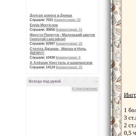
Долгая дорога в Дюнах
Слушали: 7031
Комментарии: 20
Ennio Morricone
Слушали: 30656
Комментарии: 31
Фаусто Папетти - Маленький цветок
(золотой саксофон)
Слушали: 92997
Комментарии: 25
Стелла Джанни - Милан и Ночь
(NEW)!!!
Слушали: 10430
Комментарии: 8
А Алёшин Хрусталь и шампанское
Слушали: 14124
Комментарии: 25
Всегда под рукой
-
К приложению
Инг
1 бо
3 ст
2 ст
0,5 ч