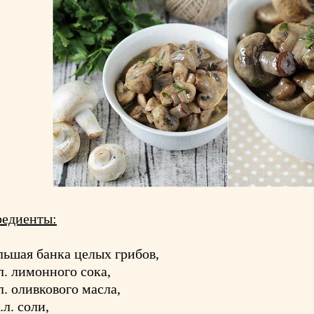
редиенты:
льшая банка целых грибов,
.л. лимонного сока,
.л. оливкового масла,
.л. соли,