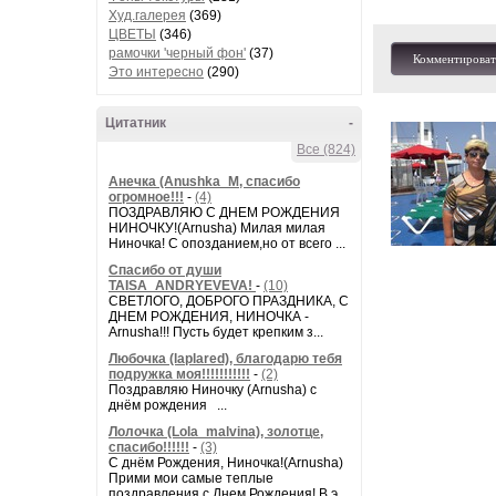
Худ.галерея
(369)
ЦВЕТЫ
(346)
рамочки 'черный фон'
(37)
Комментироват
Это интересно
(290)
Цитатник
-
Все (824)
Анечка (Anushka_M, спасибо
огромное!!!
-
(4)
ПОЗДРАВЛЯЮ С ДНЕМ РОЖДЕНИЯ
НИНОЧКУ!(Arnusha) Милая милая
Ниночка! С опозданием,но от всего ...
Спасибо от души
TAISA_ANDRYEVEVA!
-
(10)
СВЕТЛОГО, ДОБРОГО ПРАЗДНИКА, С
ДНЕМ РОЖДЕНИЯ, НИНОЧКА -
Arnusha!!! Пусть будет крепким з...
Любочка (laplared), благодарю тебя
подружка моя!!!!!!!!!!!
-
(2)
Поздравляю Ниночку (Arnusha) с
днём рождения ...
Лолочка (Lola_malvina), золотце,
спасибо!!!!!!
-
(3)
С днём Рождения, Ниночка!(Аrnusha)
Прими мои самые теплые
поздравления с Днем Рождения! В э...