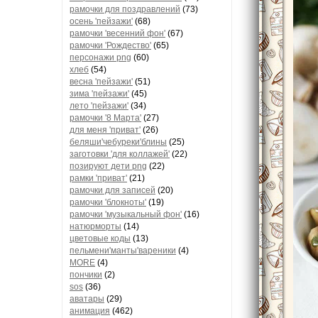
рамочки для поздравлений
(73)
осень 'пейзажи'
(68)
рамочки 'весенний фон'
(67)
рамочки 'Рождество'
(65)
персонажи png
(60)
хлеб
(54)
весна 'пейзажи'
(51)
зима 'пейзажи'
(45)
лето 'пейзажи'
(34)
рамочки '8 Марта'
(27)
для меня 'приват'
(26)
беляши'чебуреки'блины
(25)
заготовки 'для коллажей'
(22)
позируют дети png
(22)
рамки 'приват'
(21)
рамочки для записей
(20)
рамочки 'блокноты'
(19)
рамочки 'музыкальный фон'
(16)
натюрморты
(14)
цветовые коды
(13)
пельмени'манты'вареники
(4)
MORE
(4)
пончики
(2)
sos
(36)
аватары
(29)
анимация
(462)