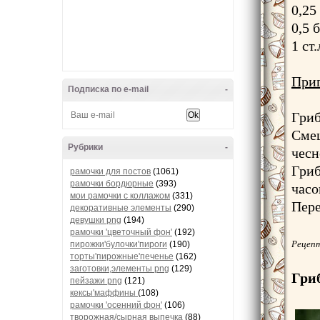
0,25
0,5 
1 ст
Приг
Подписка по e-mail
-
Гриб
Смеш
Рубрики
-
чесн
Гриб
рамочки для постов
(1061)
рамочки бордюрные
(393)
часо
мои рамочки с коллажом
(331)
Пере
декоративные элементы
(290)
девушки png
(194)
рамочки 'цветочный фон'
(192)
Рецепт
пирожки'булочки'пироги
(190)
торты'пирожные'печенье
(162)
заготовки,элементы png
(129)
Гри
пейзажи png
(121)
кексы'маффины
(108)
рамочки 'осенний фон'
(106)
творожная/сырная выпечка
(88)