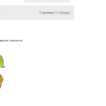
»
Страницы:
[1] [
Новые
]
вки не считается.