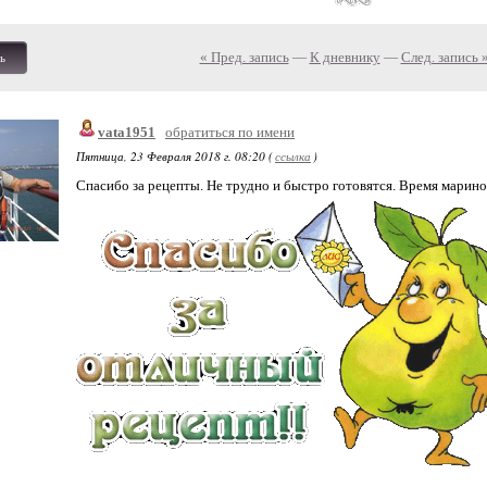
« Пред. запись
—
К дневнику
—
След. запись 
ь
vata1951
обратиться по имени
Пятница, 23 Февраля 2018 г. 08:20 (
ссылка
)
Спасибо за рецепты. Не трудно и быстро готовятся. Время марино