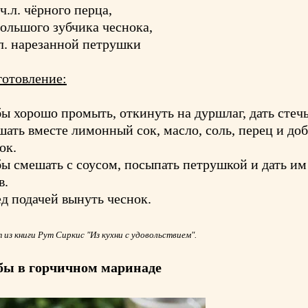
 ч.л. чёрного перца,
большого зубчика чеснока,
.л. нарезанной петрушки
отовление:
ы хорошо промыть, откинуть на дуршлаг, дать стечь
ать вместе лимонный сок, масло, соль, перец и до
ок.
ы смешать с соусом, посыпать петрушкой и дать им
в.
д подачей вынуть чеснок.
 из книги Рут Сиркис "Из кухни с удовольствием".
бы в горчичном маринаде