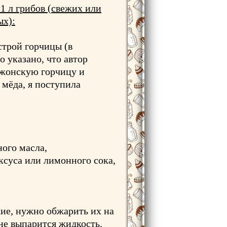
1 л грибов (свежих или
ых):
острой горчицы (в
 указано, что автор
ижонскую горчицу и
. мёда, я поступила
ного масла,
уксуса или лимонного сока,
ие, нужно обжарить их на
 не выпарится жидкость.