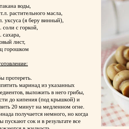
стакана воды,
ст.л. растительного масла,
.л. уксуса (я беру винный),
л. соли с горкой,
. сахара,
овый лист,
ц горошком
отовление:
ы протереть.
пятить маринад из указанных
едиентов, выложить в него грибы,
сти до кипения (под крышкой) и
вить 20 минут на медленном огне.
нада получается немного, но когда
ы пускают сок и в результате все
ужаются в жидкость.