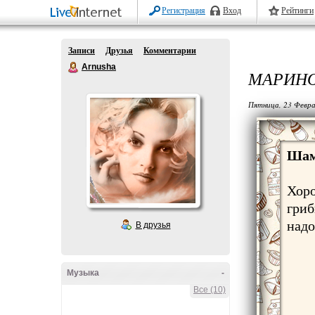
Регистрация
Вход
Рейтинги
Записи
Друзья
Комментарии
Arnusha
МАРИНО
Пятница, 23 Февра
Шам
Хоро
гриб
надо
В друзья
Музыка
-
Все (10)