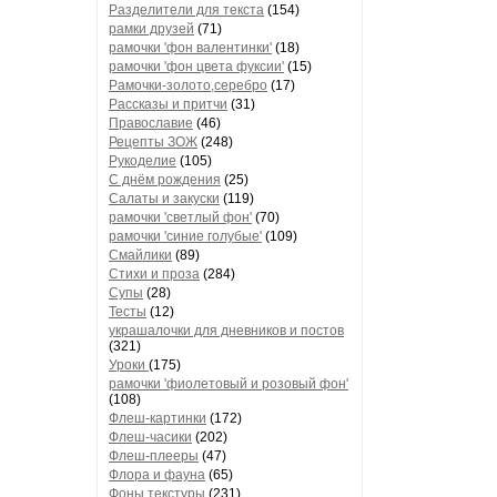
Разделители для текста
(154)
рамки друзей
(71)
рамочки 'фон валентинки'
(18)
рамочки 'фон цвета фуксии'
(15)
Рамочки-золото,серебро
(17)
Рассказы и притчи
(31)
Православие
(46)
Рецепты ЗОЖ
(248)
Рукоделие
(105)
С днём рождения
(25)
Салаты и закуски
(119)
рамочки 'светлый фон'
(70)
рамочки 'синие голубые'
(109)
Смайлики
(89)
Стихи и проза
(284)
Супы
(28)
Тесты
(12)
украшалочки для дневников и постов
(321)
Уроки
(175)
рамочки 'фиолетовый и розовый фон'
(108)
Флеш-картинки
(172)
Флеш-часики
(202)
Флеш-плееры
(47)
Флора и фауна
(65)
Фоны текстуры
(231)