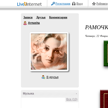
Регистрация
Вход
Рейтинги
Записи
Друзья
Комментарии
Arnusha
РАМОЧК
Четверг, 22 Феврал
В друзья
Музыка
-
Все (10)