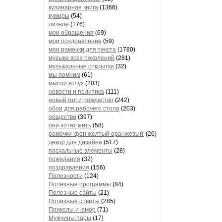
кулинарная книга
(1366)
кумиры
(54)
личное
(176)
мои обращения
(69)
мои поздравления
(59)
мои рамочки для текста
(1780)
музыка всех поколений
(281)
музыкальные открытки
(32)
мы помним
(61)
мысли вслух
(203)
новости и политика
(111)
новый год и рождество
(242)
обои для рабочего стола
(203)
общество
(397)
они хотят жить
(58)
рамочки 'фон желтый оранжевый'
(26)
декор для дизайна
(517)
пасхальные элементы
(28)
пожелания
(32)
поздравления
(156)
Полезности
(124)
Полезные программы
(84)
Полезные сайты
(21)
Полезные советы
(285)
Приколы и юмор
(71)
Мужчины,пары
(17)