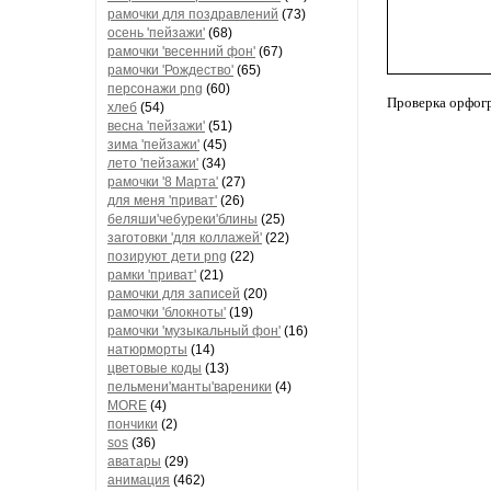
рамочки для поздравлений
(73)
осень 'пейзажи'
(68)
рамочки 'весенний фон'
(67)
рамочки 'Рождество'
(65)
персонажи png
(60)
Проверка орфог
хлеб
(54)
весна 'пейзажи'
(51)
зима 'пейзажи'
(45)
лето 'пейзажи'
(34)
рамочки '8 Марта'
(27)
для меня 'приват'
(26)
беляши'чебуреки'блины
(25)
заготовки 'для коллажей'
(22)
позируют дети png
(22)
рамки 'приват'
(21)
рамочки для записей
(20)
рамочки 'блокноты'
(19)
рамочки 'музыкальный фон'
(16)
натюрморты
(14)
цветовые коды
(13)
пельмени'манты'вареники
(4)
MORE
(4)
пончики
(2)
sos
(36)
аватары
(29)
анимация
(462)