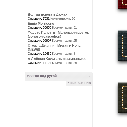
Долгая дорога в Дюнах
Слушали: 7031
Комментарии: 20
Ennio Morricone
Слушали: 30656
Комментарии: 31
Фаусто Папетти - Маленький цветок
(золотой саксофон)
Слушали: 92997
Комментарии: 25
Стелла Джанни - Милан и Ночь
(NEW)!!!
Слушали: 10430
Комментарии: 8
А Алёшин Хрусталь и шампанское
Слушали: 14124
Комментарии: 25
Всегда под рукой
-
К приложению