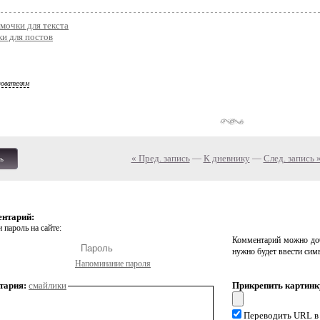
мочки для текста
и для постов
зователям
« Пред. запись
—
К дневнику
—
След. запись 
ь
ентарий:
 пароль на сайте:
Комментарий можно доб
нужно будет ввести сим
Напоминание пароля
тария:
смайлики
Прикрепить картинк
Переводить URL в