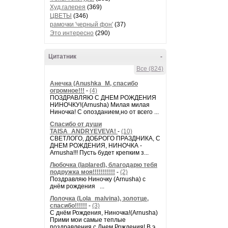
Худ.галерея
(369)
ЦВЕТЫ
(346)
рамочки 'черный фон'
(37)
Это интересно
(290)
Цитатник
-
Все (824)
Анечка (Anushka_M, спасибо
огромное!!!
-
(4)
ПОЗДРАВЛЯЮ С ДНЕМ РОЖДЕНИЯ
НИНОЧКУ!(Arnusha) Милая милая
Ниночка! С опозданием,но от всего ...
Спасибо от души
TAISA_ANDRYEVEVA!
-
(10)
СВЕТЛОГО, ДОБРОГО ПРАЗДНИКА, С
ДНЕМ РОЖДЕНИЯ, НИНОЧКА -
Arnusha!!! Пусть будет крепким з...
Любочка (laplared), благодарю тебя
подружка моя!!!!!!!!!!!
-
(2)
Поздравляю Ниночку (Arnusha) с
днём рождения ...
Лолочка (Lola_malvina), золотце,
спасибо!!!!!!
-
(3)
С днём Рождения, Ниночка!(Аrnusha)
Прими мои самые теплые
поздравления с Днем Рождения! В э...