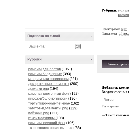
Рубрики:
мои ра
рамочк
Процитировано
6 раз
Понравилось:
11 поль
Подписка по e-mail
-
Рубрики
-
Комментироват
рамочки для постов
(1061)
рамочки бордюрные
(393)
мои рамочки с коллажом
(331)
декоративные элементы
(290)
Добавить комм
девушки png
(194)
Введите свое имя и
рамочки 'цветочный фон'
(192)
пирожки'булочки'пироги
(190)
торты'пирожные'печенье
(162)
Регистрация
заготовки,элементы png
(129)
пейзажи png
(121)
Текст коммен
кексы'маффины
(108)
рамочки 'осенний фон'
(106)
творожная/сырная выпечка
(88)