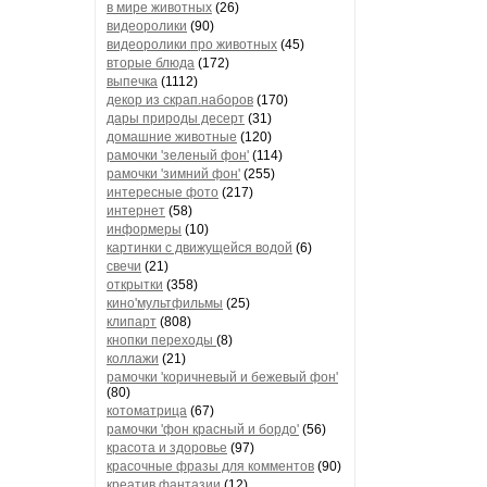
в мире животных
(26)
видеоролики
(90)
видеоролики про животных
(45)
вторые блюда
(172)
выпечка
(1112)
декор из скрап.наборов
(170)
дары природы десерт
(31)
домашние животные
(120)
рамочки 'зеленый фон'
(114)
рамочки 'зимний фон'
(255)
интересные фото
(217)
интернет
(58)
информеры
(10)
картинки с движущейся водой
(6)
свечи
(21)
открытки
(358)
кино'мультфильмы
(25)
клипарт
(808)
кнопки переходы
(8)
коллажи
(21)
рамочки 'коричневый и бежевый фон'
(80)
котоматрица
(67)
рамочки 'фон красный и бордо'
(56)
красота и здоровье
(97)
красочные фразы для комментов
(90)
креатив,фантазии
(12)