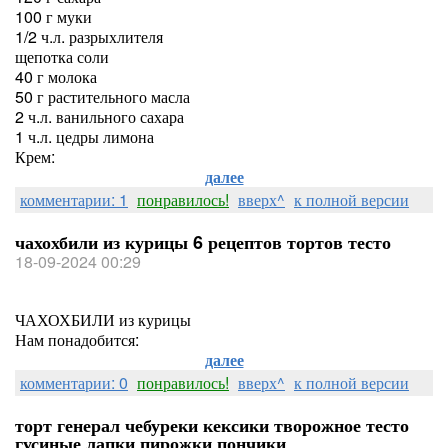
100 г муки
1/2 ч.л. разрыхлителя
щепотка соли
40 г молока
50 г растительного масла
2 ч.л. ванильного сахара
1 ч.л. цедры лимона
Крем:
далее
комментарии: 1
понравилось!
вверх^
к полной версии
чахохбили из курицы 6 рецептов тортов тесто
18-09-2024 00:29
ЧАХОХБИЛИ из курицы
Нам понадобится:
далее
комментарии: 0
понравилось!
вверх^
к полной версии
торт генерал чебуреки кексики творожное тесто
гусиные лапки пирожки пончики