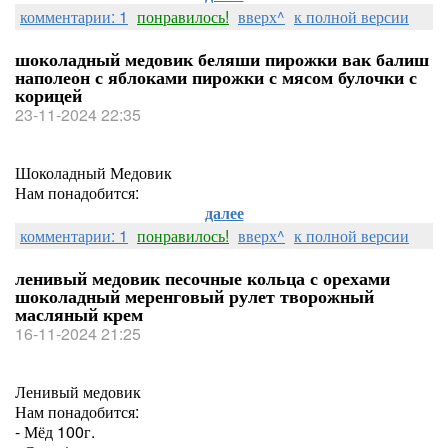
комментарии: 1
понравилось!
вверх^
к полной версии
шоколадный медовик беляши пирожки вак балиш
наполеон с яблоками пирожки с мясом булочки с
корицей
23-11-2024 22:35
Шоколадный Медовик
Нам понадобится:
далее
комментарии: 1
понравилось!
вверх^
к полной версии
ленивый медовик песочные кольца с орехами
шоколадный меренговый рулет творожный
масляный крем
16-11-2024 21:25
Ленивый медовик
Нам понадобится:
- Мёд 100г.