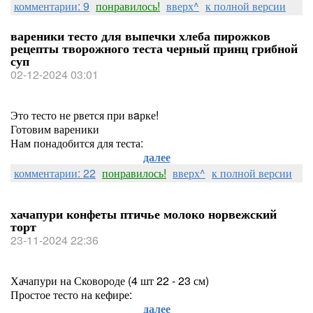
комментарии: 9
понравилось!
вверх^
к полной версии
вареники тесто для выпечки хлеба пирожков
рецепты творожного теста черный принц грибной
суп
02-12-2024 03:01
Это тесто не рвется при вaрке!
Готовим вареники
Нам понадобится для теста:
далее
комментарии: 22
понравилось!
вверх^
к полной версии
хачапури конфеты птичье молоко норвежский
торт
23-11-2024 22:36
Хачапури на Сковороде (4 шт 22 - 23 см)
Простое тесто на кефире:
далее