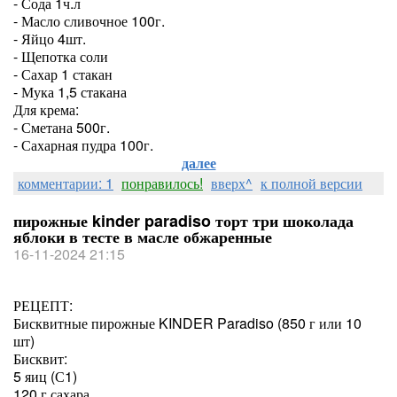
- Сода 1ч.л
- Масло сливочное 100г.
- Яйцо 4шт.
- Щепотка соли
- Сахар 1 стакан
- Мука 1,5 стакана
Для крема:
- Сметана 500г.
- Сахарная пудра 100г.
далее
комментарии: 1
понравилось!
вверх^
к полной версии
пирожные kinder paradiso торт три шоколада
яблоки в тесте в масле обжаренные
16-11-2024 21:15
РЕЦЕПТ:
Бисквитные пирожные KINDER Paradiso (850 г или 10
шт)
Бисквит:
5 яиц (С1)
120 г сахара