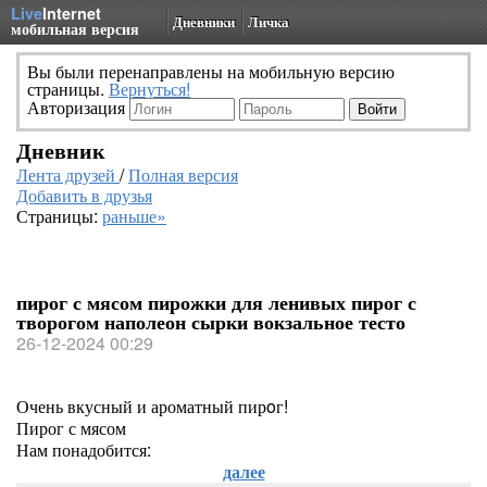
Live
Internet
Дневники
Личка
мобильная версия
Вы были перенаправлены на мобильную версию
страницы.
Вернуться!
Авторизация
Дневник
Лента друзей
/
Полная версия
Добавить в друзья
Страницы:
раньше»
пирог с мясом пирожки для ленивых пирог с
творогом наполеон сырки вокзальное тесто
26-12-2024 00:29
Очень вкусный и ароматный пирoг!
Пирог с мясом
Нам понадобится:
далее