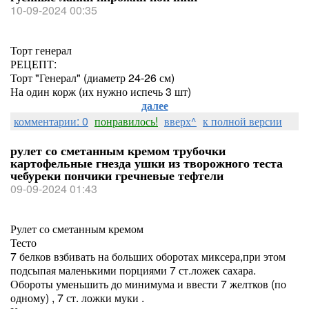
10-09-2024 00:35
Торт генерал
РЕЦЕПТ:
Торт "Генерал" (диаметр 24-26 см)
На один корж (их нужно испечь 3 шт)
далее
комментарии: 0
понравилось!
вверх^
к полной версии
рулет со сметанным кремом трубочки
картофельные гнезда ушки из творожного теста
чебуреки пончики гречневые тефтели
09-09-2024 01:43
Рулет со сметанным кремом
Тесто
7 белков взбивать на больших оборотах миксера,при этом
подсыпая маленькими порциями 7 ст.ложек сахара.
Обороты уменьшить до минимума и ввести 7 желтков (по
одному) , 7 ст. ложки муки .