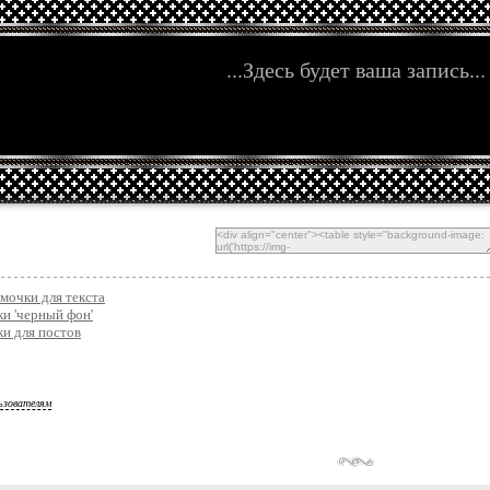
...Здесь будет ваша запись...
мочки для текста
и 'черный фон'
и для постов
ьзователям