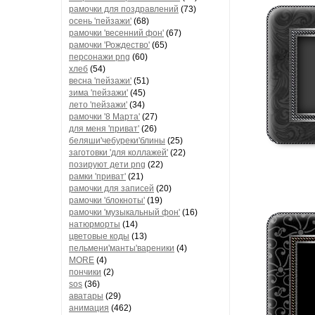
рамочки для поздравлений
(73)
осень 'пейзажи'
(68)
рамочки 'весенний фон'
(67)
рамочки 'Рождество'
(65)
персонажи png
(60)
хлеб
(54)
весна 'пейзажи'
(51)
зима 'пейзажи'
(45)
лето 'пейзажи'
(34)
рамочки '8 Марта'
(27)
для меня 'приват'
(26)
беляши'чебуреки'блины
(25)
заготовки 'для коллажей'
(22)
позируют дети png
(22)
рамки 'приват'
(21)
рамочки для записей
(20)
рамочки 'блокноты'
(19)
рамочки 'музыкальный фон'
(16)
натюрморты
(14)
цветовые коды
(13)
пельмени'манты'вареники
(4)
MORE
(4)
пончики
(2)
sos
(36)
аватары
(29)
анимация
(462)