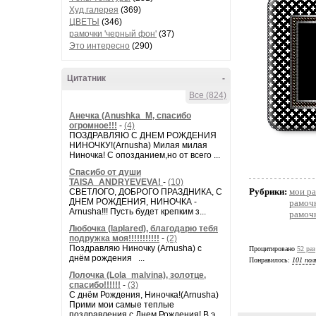
Худ.галерея
(369)
ЦВЕТЫ
(346)
рамочки 'черный фон'
(37)
Это интересно
(290)
Цитатник
-
Все (824)
Анечка (Anushka_M, спасибо
огромное!!!
-
(4)
ПОЗДРАВЛЯЮ С ДНЕМ РОЖДЕНИЯ
НИНОЧКУ!(Arnusha) Милая милая
Ниночка! С опозданием,но от всего ...
Спасибо от души
TAISA_ANDRYEVEVA!
-
(10)
Рубрики:
мои ра
СВЕТЛОГО, ДОБРОГО ПРАЗДНИКА, С
ДНЕМ РОЖДЕНИЯ, НИНОЧКА -
рамочк
Arnusha!!! Пусть будет крепким з...
рамочк
Любочка (laplared), благодарю тебя
подружка моя!!!!!!!!!!!
-
(2)
Поздравляю Ниночку (Arnusha) с
Процитировано
52 раз
днём рождения ...
Понравилось:
101 пол
Лолочка (Lola_malvina), золотце,
спасибо!!!!!!
-
(3)
С днём Рождения, Ниночка!(Аrnusha)
Прими мои самые теплые
поздравления с Днем Рождения! В э...