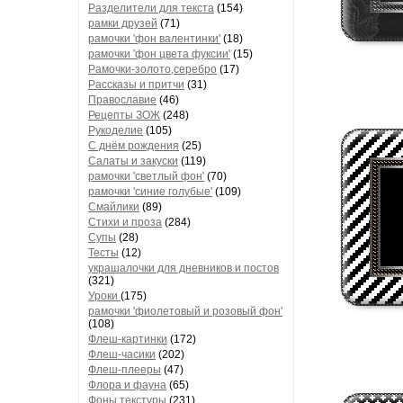
Разделители для текста
(154)
рамки друзей
(71)
рамочки 'фон валентинки'
(18)
рамочки 'фон цвета фуксии'
(15)
Рамочки-золото,серебро
(17)
Рассказы и притчи
(31)
Православие
(46)
Рецепты ЗОЖ
(248)
Рукоделие
(105)
С днём рождения
(25)
Салаты и закуски
(119)
рамочки 'светлый фон'
(70)
рамочки 'синие голубые'
(109)
Смайлики
(89)
Стихи и проза
(284)
Супы
(28)
Тесты
(12)
украшалочки для дневников и постов
(321)
Уроки
(175)
рамочки 'фиолетовый и розовый фон'
(108)
Флеш-картинки
(172)
Флеш-часики
(202)
Флеш-плееры
(47)
Флора и фауна
(65)
Фоны текстуры
(231)