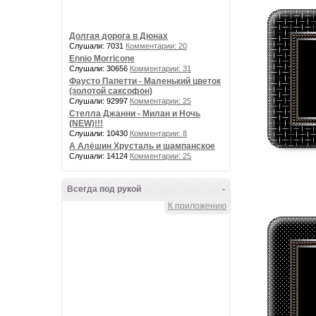
Долгая дорога в Дюнах
Слушали: 7031
Комментарии: 20
Ennio Morricone
Слушали: 30656
Комментарии: 31
Фаусто Папетти - Маленький цветок
(золотой саксофон)
Слушали: 92997
Комментарии: 25
Стелла Джанни - Милан и Ночь
(NEW)!!!
Слушали: 10430
Комментарии: 8
А Алёшин Хрусталь и шампанское
Слушали: 14124
Комментарии: 25
Всегда под рукой
-
К приложению