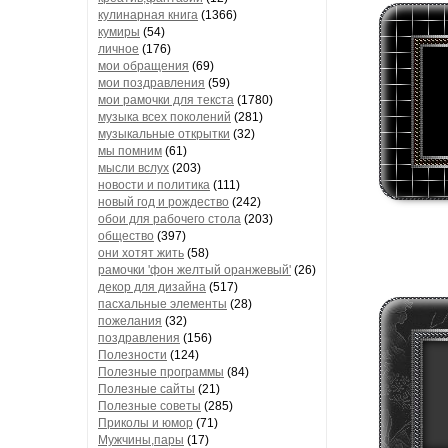
кулинарная книга
(1366)
кумиры
(54)
личное
(176)
мои обращения
(69)
мои поздравления
(59)
мои рамочки для текста
(1780)
музыка всех поколений
(281)
музыкальные открытки
(32)
мы помним
(61)
мысли вслух
(203)
новости и политика
(111)
новый год и рождество
(242)
обои для рабочего стола
(203)
общество
(397)
они хотят жить
(58)
рамочки 'фон желтый оранжевый'
(26)
декор для дизайна
(517)
пасхальные элементы
(28)
пожелания
(32)
поздравления
(156)
Полезности
(124)
Полезные программы
(84)
Полезные сайты
(21)
Полезные советы
(285)
Приколы и юмор
(71)
Мужчины,пары
(17)