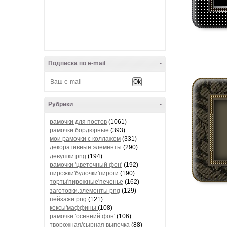
Подписка по e-mail
-
Рубрики
-
рамочки для постов
(1061)
рамочки бордюрные
(393)
мои рамочки с коллажом
(331)
декоративные элементы
(290)
девушки png
(194)
рамочки 'цветочный фон'
(192)
пирожки'булочки'пироги
(190)
торты'пирожные'печенье
(162)
заготовки,элементы png
(129)
пейзажи png
(121)
кексы'маффины
(108)
рамочки 'осенний фон'
(106)
творожная/сырная выпечка
(88)