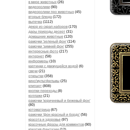
в мире животных
(26)
видеоролики
(90)
видеоролики про животных
(45)
вторые блюда
(172)
выпечка
(1112)
декор из скрап.наборов
(170)
дары природы десерт
(31)
домашние животные
(120)
рамочки 'зеленый фон'
(114)
рамочки 'зимний фон'
(255)
интересные фото
(217)
интернет
(58)
информеры
(10)
картинки с движущейся водой
(6)
свечи
(21)
открытки
(358)
кино'мультфильмы
(25)
клипарт
(808)
кнопки переходы
(8)
коллажи
(21)
рамочки 'коричневый и бежевый фон'
(80)
котоматрица
(67)
рамочки 'фон красный и бордо'
(56)
красота и здоровье
(97)
красочные фразы для комментов
(90)
креатив,фантазии
(12)