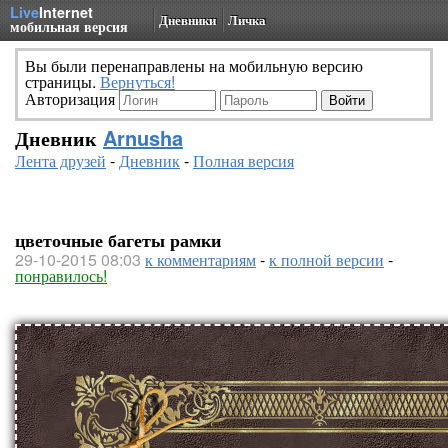
Live
Internet
Дневники
Личка
мобильная версия
Вы были перенаправлены на мобильную версию
страницы.
Вернуться!
Авторизация
Дневник
Arnusha
Лента друзей
-
Дневник
-
Полная версия
цветочные багеты рамки
29-10-2015 08:03
к комментариям
-
к полной версии
-
понравилось!