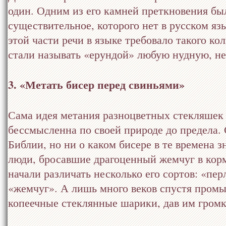
один. Одним из его камней преткновения бы
существительное, которого нет в русском яз
этой части речи в языке требовало такого ко
стали называть «ерундой» любую нудную, н
3. «Метать бисер перед свиньями»
Сама идея метания разноцветных стекляшек
бессмысленна по своей природе до предела. С
Библии, но ни о каком бисере в те времена 
люди, бросавшие драгоценный жемчуг в кор
начали различать несколько его сортов: «пер
«жемчуг». А лишь много веков спустя пром
копеечные стеклянные шарики, дав им громк