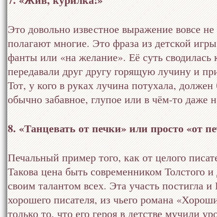
Это довольно известное выражение вовсе н
полагают многие. Это фраза из детской игры
фанты или «на желание». Её суть сводилась к
передавали друг другу горящую лучину и пр
Тот, у кого в руках лучина потухала, должен
обычно забавное, глупое или в чём-то даже 
8. «Танцевать от печки» или просто «от п
Печальный пример того, как от целого писате
Такова цена быть современником Толстого и
своим талантом всех. Эта участь постигла и
хорошего писателя, из чьего романа «Хороши
только то, что его героя в детстве мучили ур