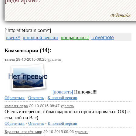
["http://fit4brain.com/"]
вверх^
к полной версии
понравилось!
в evernote
Комментарии (14):
29-10-2015-08:25
удалить
таила
[показать]
Ниночка!!!!
Обратиться
-
Ответить
-
К полной версии
29-10-2015-08:47
удалить
камомэ-лора
Очень интересно, с благодарностью процитировала в ОК( с
ссылкой на Вас)
Обратиться
-
Ответить
-
К полной версии
29-10-2015-09:03
удалить
Красота_спасёт_мир