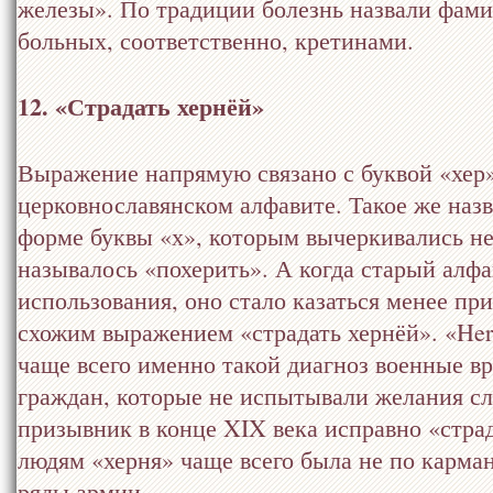
железы». По традиции болезнь назвали фами
больных, соответственно, кретинами.
12. «Страдать хернёй»
Выражение напрямую связано с буквой «хер»
церковнославянском алфавите. Такое же наз
форме буквы «х», которым вычеркивались не
называлось «похерить». А когда старый алфа
использования, оно стало казаться менее пр
схожим выражением «страдать хернёй». «Hern
чаще всего именно такой диагноз военные в
граждан, которые не испытывали желания с
призывник в конце XIX века исправно «стра
людям «херня» чаще всего была не по карма
ряды армии.