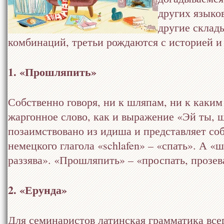
других языков
другие склад
комбинаций, третьи рождаются с историей и 
1. «Прошляпить»
Собственно говоря, ни к шляпам, ни к каки
жаргонное слово, как и выражение «Эй ты, ш
позаимствовано из идиша и представляет с
немецкого глагола «schlafen» – «спать». А «
раззява». «Прошляпить» – «проспать, прозев
2. «Ерунда»
Для семинаристов латинская грамматика все