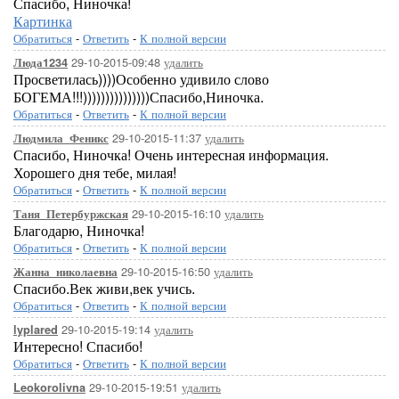
Спасибо, Ниночка!
Картинка
Обратиться
-
Ответить
-
К полной версии
29-10-2015-09:48
удалить
Люда1234
Просветилась))))Особенно удивило слово
БОГЕМА!!!)))))))))))))))Спасибо,Ниночка.
Обратиться
-
Ответить
-
К полной версии
29-10-2015-11:37
удалить
Людмила_Феникс
Спасибо, Ниночка! Очень интересная информация.
Хорошего дня тебе, милая!
Обратиться
-
Ответить
-
К полной версии
29-10-2015-16:10
удалить
Таня_Петербуржская
Благодарю, Ниночка!
Обратиться
-
Ответить
-
К полной версии
29-10-2015-16:50
удалить
Жанна_николаевна
Спасибо.Век живи,век учись.
Обратиться
-
Ответить
-
К полной версии
29-10-2015-19:14
удалить
lyplared
Интересно! Спасибо!
Обратиться
-
Ответить
-
К полной версии
29-10-2015-19:51
удалить
Leokorolivna