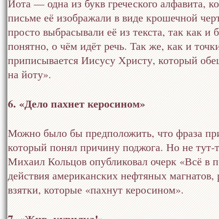
Йота — одна из букв греческого алфавита, ко
письме её изображали в виде крошечной чер
просто выбрасывали её из текста, так как и 
понятно, о чём идёт речь. Так же, как и точк
приписывается Иисусу Христу, который обещ
на йоту».
6. «Дело пахнет керосином»
Можно было бы предположить, что фраза пр
который понял причину поджога. Но не тут-т
Михаил Кольцов опубликовал очерк «Всё в по
действия американских нефтяных магнатов, 
взятки, которые «пахнут керосином».
7. «Жив, курилка!»