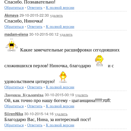
Спасибо. Познавательно!
Обратиться
-
Ответить
-
К полной версии
29-10-2015-22:30
удалить
Akmaya
Спасибо, Ниночка!
Обратиться
-
Ответить
-
К полной версии
30-10-2015-00:12
удалить
madam-elena
Какие замечательные расшифровки сегодняшних
сложившихся перлов! Ниночка, благодарю
и с
удовольствием цитирую!
Обратиться
-
Ответить
-
К полной версии
30-10-2015-00:19
удалить
Людмила_Кузьмичёва
Ой, как точно про нашу богему - цыганщина!!!!!!:rofl:
Обратиться
-
Ответить
-
К полной версии
30-10-2015-14:16
удалить
SiirenNika
Благодарю Вас, Нина, за интересный пост!
Обратиться
-
Ответить
-
К полной версии