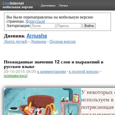
Live
Internet
Дневники
Личка
мобильная версия
Вы были перенаправлены на мобильную версию
страницы.
Вернуться!
Авторизация
Дневник
Arnusha
Лента друзей
-
Дневник
-
Полная версия
Неожиданные значения 12 слов и выражений в
русском языке
29-10-2015 08:05
к комментариям
-
к полной версии
-
понравилось!
У некоторых 
используем в
потрясающая 
догадываемся