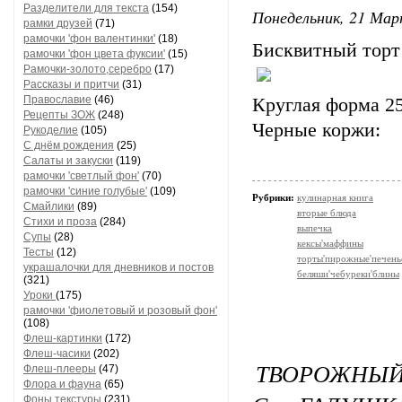
Разделители для текста
(154)
Понедельник, 21 Мар
рамки друзей
(71)
рамочки 'фон валентинки'
(18)
Бисквитный торт
рамочки 'фон цвета фуксии'
(15)
Рамочки-золото,серебро
(17)
Рассказы и притчи
(31)
Православие
(46)
Круглая форма 2
Рецепты ЗОЖ
(248)
Черные коржи:
Рукоделие
(105)
С днём рождения
(25)
Салаты и закуски
(119)
рамочки 'светлый фон'
(70)
рамочки 'синие голубые'
(109)
Рубрики:
кулинарная книга
Смайлики
(89)
вторые блюда
Стихи и проза
(284)
выпечка
Супы
(28)
кексы'маффины
Тесты
(12)
торты'пирожные'печень
украшалочки для дневников и постов
беляши'чебуреки'блины
(321)
Уроки
(175)
рамочки 'фиолетовый и розовый фон'
(108)
Флеш-картинки
(172)
Флеш-часики
(202)
ТВОРОЖНЫЙ
Флеш-плееры
(47)
Флора и фауна
(65)
Фоны текстуры
(231)