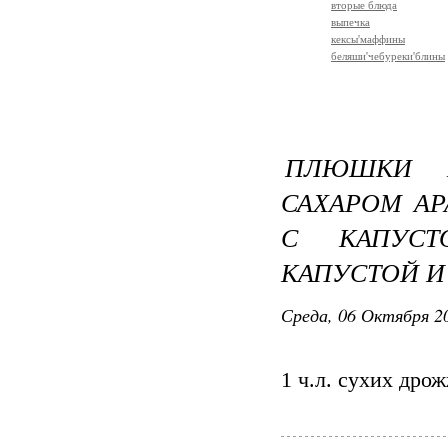
вторые блюда
выпечка
кексы'маффины
беляши'чебуреки'блины
ПЛЮШКИ Б
САХАРОМ А
С КАПУС
КАПУСТОЙ И
Среда, 06 Октября 20
1 ч.л. сухих дро