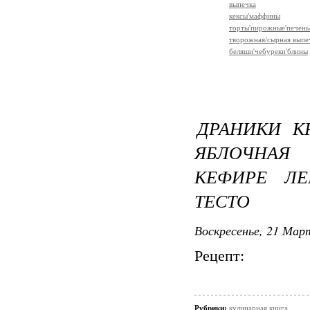
выпечка
кексы'маффины
торты'пирожные'печень
творожная/сырная выпе
беляши'чебуреки'блины
ДРАНИКИ К
ЯБЛОЧНАЯ
КЕФИРЕ ЛЕ
ТЕСТО
Воскресенье, 21 Март
Рецепт:
Рубрики:
кулинарная книга