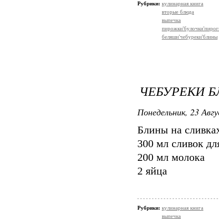
Рубрики:
кулинарная книга
вторые блюда
выпечка
пирожки'булочки'пирог
беляши'чебуреки'блины
ЧЕБУРЕКИ Б
Понедельник, 23 Авгу
Блины на сливка
300 мл сливок д
200 мл молока
2 яйца
Рубрики:
кулинарная книга
выпечка