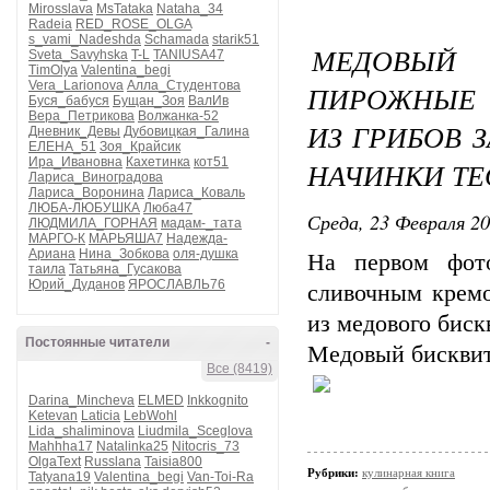
Mirosslava
MsTataka
Nataha_34
Radeia
RED_ROSE_OLGA
s_vami_Nadeshda
Schamada
starik51
МЕДОВЫ
Sveta_Savyhska
T-L
TANIUSA47
TimOlya
Valentina_begi
Vera_Larionova
Алла_Студентова
ПИРОЖНЫЕ 
Буся_бабуся
Бущан_Зоя
ВалИв
Вера_Петрикова
Волжанка-52
ИЗ ГРИБОВ 
Дневник_Девы
Дубовицкая_Галина
ЕЛЕНА_51
Зоя_Крайсик
Ира_Ивановна
Кахетинка
кот51
НАЧИНКИ ТЕ
Лариса_Виноградова
Лариса_Воронина
Лариса_Коваль
ЛЮБА-ЛЮБУШКА
Люба47
Среда, 23 Февраля 20
ЛЮДМИЛА_ГОРНАЯ
мадам-_тата
МАРГО-К
МАРЬЯША7
Надежда-
Ариана
Нина_Зобкова
оля-душка
На первом фото
таила
Татьяна_Гусакова
Юрий_Дуданов
ЯРОСЛАВЛЬ76
сливочным кремо
из медового биск
Постоянные читатели
-
Медовый бисквит
Все (8419)
Darina_Mincheva
ELMED
Inkkognito
Ketevan
Laticia
LebWohl
Lida_shaliminova
Liudmila_Sceglova
Mahhha17
Natalinka25
Nitocris_73
OlgaText
Russlana
Taisia800
Рубрики:
кулинарная книга
Tatyana19
Valentina_begi
Van-Toi-Ra