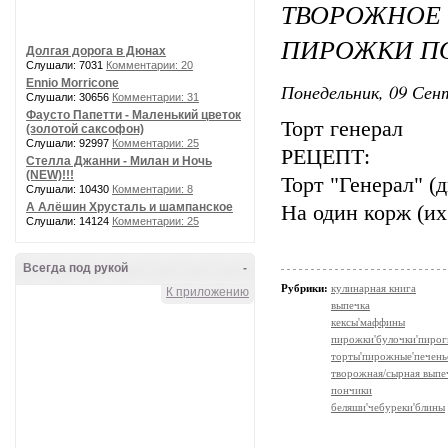
ТВОРОЖНО
ПИРОЖКИ П
Долгая дорога в Дюнах
Слушали: 7031
Комментарии: 20
Ennio Morricone
Понедельник, 09 Сент
Слушали: 30656
Комментарии: 31
Фаусто Папетти - Маленький цветок
Торт генерал
(золотой саксофон)
Слушали: 92997
Комментарии: 25
РЕЦЕПТ:
Стелла Джанни - Милан и Ночь
(NEW)!!!
Торт "Генерал" (
Слушали: 10430
Комментарии: 8
А Алёшин Хрусталь и шампанское
На один корж (их
Слушали: 14124
Комментарии: 25
Всегда под рукой
-
Рубрики:
кулинарная книга
К приложению
выпечка
кексы'маффины
пирожки'булочки'пирог
торты'пирожные'печень
творожная/сырная выпе
пончики
беляши'чебуреки'блины