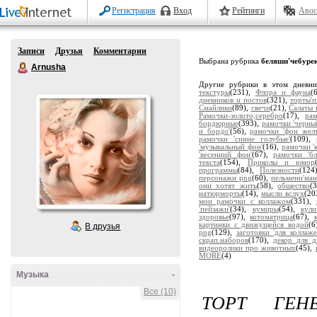
Регистрация
Вход
Рейтинги
Авос
Записи
Друзья
Комментарии
Выбрана рубрика
беляши'чебуре
Arnusha
Другие рубрики в этом дневн
текстуры
(231),
Флора и фауна
(
дневников и постов
(321),
торты'
Смайлики
(89),
свечи
(21),
Салаты 
Рамочки-золото,серебро
(17),
ра
бордюрные
(393),
рамочки 'черны
и бордо'
(56),
рамочки 'фон жел
рамочки 'синие голубые'
(109),
'музыкальный фон'
(16),
рамочки '
'весенний фон'
(67),
рамочки 'бл
текста
(154),
Приколы и юмор
программы
(84),
Полезности
(124
персонажи png
(60),
пельмени'ман
они хотят жить
(58),
общество
(
натюрморты
(14),
мысли вслух
(20
мои рамочки с коллажом
(331),
'пейзажи'
(34),
кумиры
(54),
кули
здоровье
(97),
котоматрица
(67),
картинки с движущейся водой
(6
В друзья
png
(129),
заготовки 'для коллаже
скрап.наборов
(170),
декор для д
видеоролики про животных
(45),
MORE
(4)
Музыка
-
Все (10)
ТОРТ ГЕН