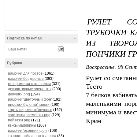
РУЛЕТ С
ТРУБОЧКИ 
Подписка по e-mail
-
ИЗ ТВОРО
ПОНЧИКИ ГР
Рубрики
-
Воскресенье, 08 Сент
рамочки для постов
(1061)
Рулет со сметан
рамочки бордюрные
(393)
мои рамочки с коллажом
(331)
Тесто
декоративные элементы
(290)
7 белков взбиват
девушки png
(194)
рамочки 'цветочный фон'
(192)
маленькими порц
пирожки'булочки'пироги
(190)
торты'пирожные'печенье
(162)
минимума и ввест
заготовки,элементы png
(129)
Крем
пейзажи png
(121)
кексы'маффины
(108)
рамочки 'осенний фон'
(106)
творожная/сырная выпечка
(88)