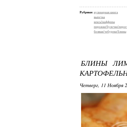
Рубрики:
кулинарная книга
выпечка
кексы'маффины
пирожки'булочки'пирог
беляши'чебуреки'блины
БЛИНЫ ЛИ
КАРТОФЕЛЬ
Четверг, 11 Ноября 2