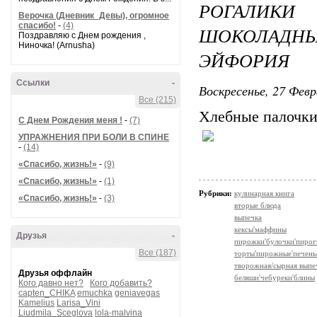
РОГАЛИК
Верочка (Дневник_Девы), огромное
спасибо!
-
(4)
ШОКОЛАДНЫ
Поздравляю с Днем рождения ,
Ниночка! (Arnusha)
ЭЙФОРИЯ
Ссылки
-
Воскресенье, 27 Февр
Все (215)
Хлебные палочк
С Днем Рождения меня !
-
(7)
УПРАЖНЕНИЯ ПРИ БОЛИ В СПИНЕ
-
(14)
«Спасибо, жизнь!»
-
(9)
«Спасибо, жизнь!»
-
(1)
Рубрики:
кулинарная книга
«Спасибо, жизнь!»
-
(3)
вторые блюда
выпечка
кексы'маффины
Друзья
-
пирожки'булочки'пирог
Все (187)
торты'пирожные'печень
творожная/сырная выпе
Друзья оффлайн
беляши'чебуреки'блины
Кого давно нет?
Кого добавить?
capten_CHIKA
emuchka
geniavegas
Kamelius
Larisa_Vini
Liudmila_Sceglova
lola-malvina