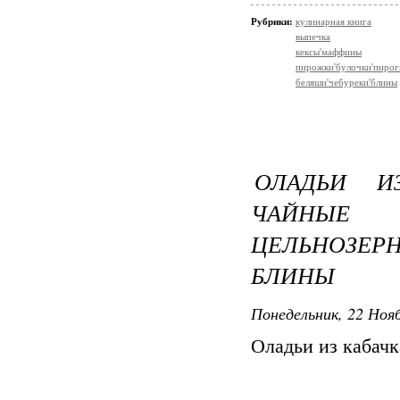
Рубрики:
кулинарная книга
выпечка
кексы'маффины
пирожки'булочки'пирог
беляши'чебуреки'блины
ОЛАДЬИ И
ЧАЙНЫЕ
ЦЕЛЬНОЗЕ
БЛИНЫ
Понедельник, 22 Нояб
Оладьи из кабачк