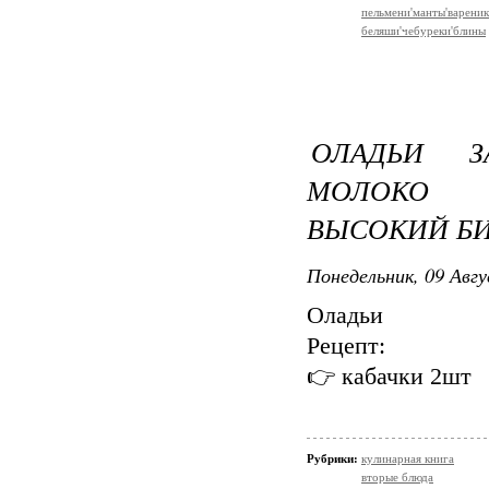
пельмени'манты'варени
беляши'чебуреки'блины
ОЛАДЬИ З
МОЛОКО 
ВЫСОКИЙ Б
Понедельник, 09 Авгу
Оладьи
Рецепт:
👉 кабачки 2шт
Рубрики:
кулинарная книга
вторые блюда