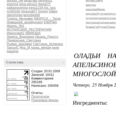
apostol_nik
besta-aks
dervish52
вторые блюда
elennna
elina-elina11
fewral75
выпечка
galkapogonina
irena1234
lira_lara
кексы'маффины
m160160
olgavosk57
ringing
rottam
пирожки'булочки'пирог
staruhonka
tanushka68
торты'пирожные'печень
Галина_Мелымко
ДЖИПСИ_-_Тасик
Домашний_калейдоскоп
ЕЖИЧКА
творожная/сырная выпе
Жанна_Лях
беляши'чебуреки'блины
ИСПАНСКИЙ_РЕСТОРАНЧИК
Ириночка61
КВИКОША
Лариса_Воронина
Оксана_Просто
Прекрасная_Светлана
Рыжая_красивая
Светлана_Колягина
Таиса41
Яна_М
лапка_мягкая
нили
рашида
ОЛАДЬИ Н
АПЕЛЬСИ
Статистика
-
МНОГОСЛО
Создан: 20.01.2009
Записей: 10411
Комментариев:
295189
Четверг, 25 Ноября 2
Написано: 330458
Отчеты:
Посетители
Поисковые фразы
Ингредиенты: