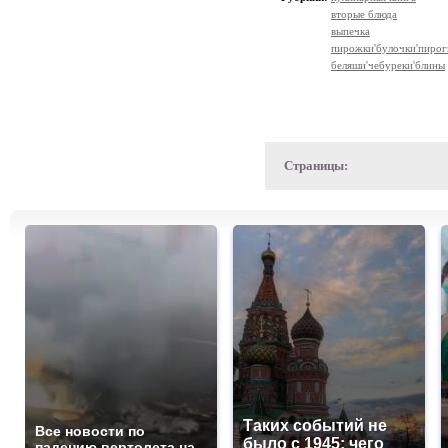
вторые блюда
выпечка
пирожки'булочки'пирог
беляши'чебуреки'блины
Страницы:
Таких событий не
Все новости по
было с 1945: чего
падению вертолета на