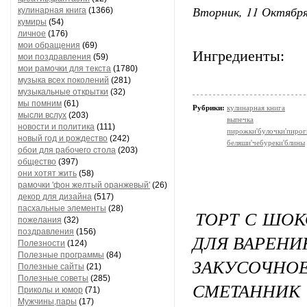
Вторник, 11 Октября
кулинарная книга
(1366)
кумиры
(54)
личное
(176)
мои обращения
(69)
Ингредиенты:
мои поздравления
(59)
мои рамочки для текста
(1780)
музыка всех поколений
(281)
музыкальные открытки
(32)
мы помним
(61)
Рубрики:
кулинарная книга
мысли вслух
(203)
выпечка
новости и политика
(111)
пирожки'булочки'пирог
новый год и рождество
(242)
беляши'чебуреки'блины
обои для рабочего стола
(203)
общество
(397)
они хотят жить
(58)
рамочки 'фон желтый оранжевый'
(26)
декор для дизайна
(517)
пасхальные элементы
(28)
ТОРТ С ШО
пожелания
(32)
поздравления
(156)
ДЛЯ ВАРЕНИ
Полезности
(124)
Полезные программы
(84)
ЗАКУСОЧ
Полезные сайты
(21)
Полезные советы
(285)
СМЕТАННИК
Приколы и юмор
(71)
Мужчины,пары
(17)