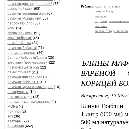
рамочки для поздравлений
(73)
Рубрики:
кулинарная книга
осень 'пейзажи'
(68)
вторые блюда
рамочки 'весенний фон'
(67)
выпечка
рамочки 'Рождество'
(65)
торты'пирожные'печень
персонажи png
(60)
пончики
хлеб
(54)
беляши'чебуреки'блины
весна 'пейзажи'
(51)
зима 'пейзажи'
(45)
лето 'пейзажи'
(34)
рамочки '8 Марта'
(27)
для меня 'приват'
(26)
беляши'чебуреки'блины
(25)
БЛИНЫ МАФ
заготовки 'для коллажей'
(22)
позируют дети png
(22)
ВАРЕНОЙ 
рамки 'приват'
(21)
рамочки для записей
(20)
КОРИЦЕЙ БО
рамочки 'блокноты'
(19)
рамочки 'музыкальный фон'
(16)
натюрморты
(14)
Воскресенье, 19 Мая 
цветовые коды
(13)
пельмени'манты'вареники
(4)
Блины Траблин
MORE
(4)
пончики
(2)
1 литр (950 мл) 
sos
(36)
500 мл натуральн
аватары
(29)
анимация
(462)