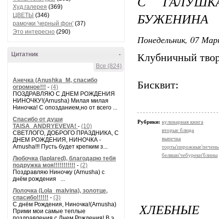
С ГАЛУШК
Худ.галерея
(369)
БУЖЕНИНА
ЦВЕТЫ
(346)
рамочки 'черный фон'
(37)
Это интересно
(290)
Понедельник, 07 Мар
Цитатник
-
Клубничный тво
Все (824)
Анечка (Anushka_M, спасибо
Бисквит:
огромное!!!
-
(4)
ПОЗДРАВЛЯЮ С ДНЕМ РОЖДЕНИЯ
НИНОЧКУ!(Arnusha) Милая милая
Ниночка! С опозданием,но от всего ...
Спасибо от души
Рубрики:
кулинарная книга
TAISA_ANDRYEVEVA!
-
(10)
вторые блюда
СВЕТЛОГО, ДОБРОГО ПРАЗДНИКА, С
выпечка
ДНЕМ РОЖДЕНИЯ, НИНОЧКА -
Arnusha!!! Пусть будет крепким з...
торты'пирожные'печень
беляши'чебуреки'блины
Любочка (laplared), благодарю тебя
подружка моя!!!!!!!!!!!
-
(2)
Поздравляю Ниночку (Arnusha) с
днём рождения ...
Лолочка (Lola_malvina), золотце,
спасибо!!!!!!
-
(3)
ХЛЕБНЫЕ
С днём Рождения, Ниночка!(Аrnusha)
Прими мои самые теплые
поздравления с Днем Рождения! В э...