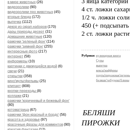
3 яйца категории
в мире животных
(26)
видеоролики
(90)
4 ст. ложки саха
видеоролики про животных
(45)
1/2 ч. ложки соли
вторые блюда
(172)
выпечка
(1112)
450 (+ подсыпать
декор из скрап.наборов
(170)
дары природы десерт
(31)
2 ст. ложки расти
домашние животные
(120)
рамочки 'зеленый фон'
(114)
рамочки 'зимний фон'
(255)
интересные фото
(217)
Рубрики:
кулинарная книга
интернет
(58)
Супы
информеры
(10)
выпечка
картинки с движущейся водой
(6)
кексы'маффины
свечи
(21)
торты'пирожные'печень
открытки
(358)
беляши'чебуреки'блины
кино'мультфильмы
(25)
клипарт
(808)
кнопки переходы
(8)
коллажи
(21)
рамочки 'коричневый и бежевый фон'
(80)
БЕЛЯШИ 
котоматрица
(67)
рамочки 'фон красный и бордо'
(56)
ПИРОЖКИ
красота и здоровье
(97)
красочные фразы для комментов
(90)
креатив,фантазии
(12)