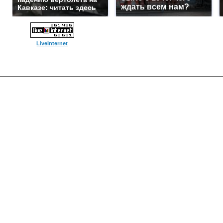
ждать всем нам?
Кавказе: читать здесь
LiveInternet