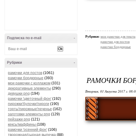
Рубрики:
мои рамочки для текста
Подписка по e-mail
-
рамочки для постов
рамочки бордюрные
Рубрики
-
рамочки для постов
(1061)
РАМОЧКИ БО
рамочки бордюрные
(393)
мои рамочки с коллажом
(331)
декоративные элементы
(290)
Вторник, 01 Августа 2017 г. 08:
девушки png
(194)
рамочки 'цветочный фон'
(192)
пирожки'булочки'пироги
(190)
торты'пирожные'печенье
(162)
заготовки,элементы png
(129)
пейзажи png
(121)
кексы'маффины
(108)
рамочки 'осенний фон'
(106)
творожная/сырная выпечка
(88)