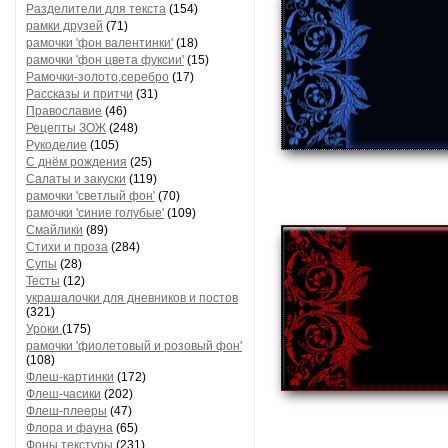
Разделители для текста
(154)
рамки друзей
(71)
рамочки 'фон валентинки'
(18)
рамочки 'фон цвета фуксии'
(15)
Рамочки-золото,серебро
(17)
Рассказы и притчи
(31)
Православие
(46)
Рецепты ЗОЖ
(248)
Рукоделие
(105)
С днём рождения
(25)
Салаты и закуски
(119)
рамочки 'светлый фон'
(70)
рамочки 'синие голубые'
(109)
Смайлики
(89)
Стихи и проза
(284)
Супы
(28)
Тесты
(12)
украшалочки для дневников и постов
(321)
Уроки
(175)
рамочки 'фиолетовый и розовый фон'
(108)
Флеш-картинки
(172)
Флеш-часики
(202)
Флеш-плееры
(47)
Флора и фауна
(65)
Фоны текстуры
(231)