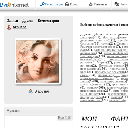
Регистрация
Вход
Рейтинги
Авос
Записи
Друзья
Комментарии
Выбрана рубрика
рамочки борд
Arnusha
Другие рубрики в этом дневн
текстуры
(231),
Флора и фауна
(
дневников и постов
(321),
торты'
Смайлики
(89),
свечи
(21),
Салаты 
Рамочки-золото,серебро
(17),
рам
фон'
(37),
рамочки 'цветочный фон
оранжевый'
(26),
рамочки 'фон ва
'светлый фон'
(70),
рамочки 'Рожд
бежевый фон'
(80),
рамочки 'зимн
рамочки '8 Марта'
(27),
рамки др
пончики
(2),
Полезные советы
(2
поздравления
(156),
пожелания
(
png
(121),
пасхальные элементы
(
стола
(203),
новый год и рожд
музыкальные открытки
(32),
музы
текста
(1780),
мои поздравления
(
креатив,фантазии
(12),
красочные 
(8),
клипарт
(808),
кино'мультфил
интересные фото
(217),
зима 'пейз
В друзья
меня 'приват'
(26),
декоративные 
природы десерт
(31),
выпечка
(11
мире животных
(26),
беляши'чебу
Музыка
-
МОИ ФАНТ
Все (10)
"АБСТРАКТ"