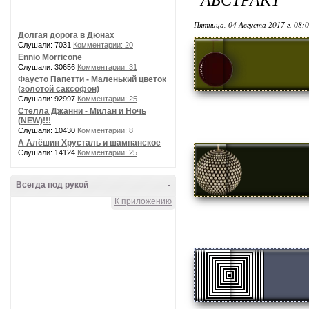
Пятница, 04 Августа 2017 г. 08:
Долгая дорога в Дюнах
Слушали: 7031
Комментарии: 20
Ennio Morricone
Слушали: 30656
Комментарии: 31
Фаусто Папетти - Маленький цветок
(золотой саксофон)
Слушали: 92997
Комментарии: 25
Стелла Джанни - Милан и Ночь
(NEW)!!!
Слушали: 10430
Комментарии: 8
А Алёшин Хрусталь и шампанское
Слушали: 14124
Комментарии: 25
Всегда под рукой
-
К приложению