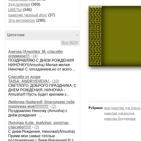
Худ.галерея
(369)
ЦВЕТЫ
(346)
рамочки 'черный фон'
(37)
Это интересно
(290)
Цитатник
-
Все (824)
Анечка (Anushka_M, спасибо
огромное!!!
-
(4)
ПОЗДРАВЛЯЮ С ДНЕМ РОЖДЕНИЯ
НИНОЧКУ!(Arnusha) Милая милая
Ниночка! С опозданием,но от всего ...
Спасибо от души
TAISA_ANDRYEVEVA!
-
(10)
СВЕТЛОГО, ДОБРОГО ПРАЗДНИКА, С
ДНЕМ РОЖДЕНИЯ, НИНОЧКА -
Arnusha!!! Пусть будет крепким з...
Любочка (laplared), благодарю тебя
подружка моя!!!!!!!!!!!
-
(2)
Рубрики:
мои рамочки для текста
Поздравляю Ниночку (Arnusha) с
рамочки для постов
днём рождения ...
рамочки бордюрные
Лолочка (Lola_malvina), золотце,
спасибо!!!!!!
-
(3)
С днём Рождения, Ниночка!(Аrnusha)
Прими мои самые теплые
поздравления с Днем Рождения! В э...