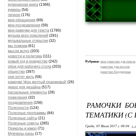
кулинарная книга
(1366)
кумиры
(54)
личное
(176)
мои обращения
(69)
мои поздравления
(59)
мои рамочки для текста
(1780)
музыка всех поколений
(281)
музыкальные открытки
(32)
мы помним
(61)
мысли вслух
(203)
новости и политика
(111)
новый год и рождество
(242)
Рубрики:
мои рамочки для текста
обои для рабочего стола
(203)
рамочки для постов
общество
(397)
рамочки бордюрные
они хотят жить
(58)
рамочки 'фон желтый оранжевый'
(26)
декор для дизайна
(517)
пасхальные элементы
(28)
пожелания
(32)
РАМОЧКИ БО
поздравления
(156)
Полезности
(124)
ТЕМАТИКИ (С
Полезные программы
(84)
Полезные сайты
(21)
Полезные советы
(285)
Среда, 05 Июля 2017 г. 08:04
+ 
Приколы и юмор
(71)
Мужчины,пары
(17)