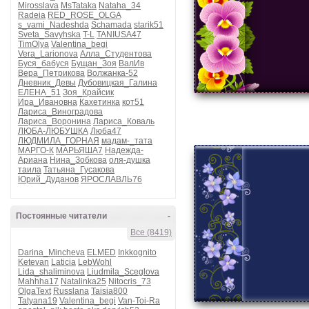
Mirosslava
MsTataka
Nataha_34
Radeia
RED_ROSE_OLGA
s_vami_Nadeshda
Schamada
starik51
Sveta_Savyhska
T-L
TANIUSA47
TimOlya
Valentina_begi
Vera_Larionova
Алла_Студентова
Буся_бабуся
Бущан_Зоя
ВалИв
Вера_Петрикова
Волжанка-52
Дневник_Девы
Дубовицкая_Галина
ЕЛЕНА_51
Зоя_Крайсик
Ира_Ивановна
Кахетинка
кот51
Лариса_Виноградова
Лариса_Воронина
Лариса_Коваль
ЛЮБА-ЛЮБУШКА
Люба47
ЛЮДМИЛА_ГОРНАЯ
мадам-_тата
МАРГО-К
МАРЬЯША7
Надежда-
Ариана
Нина_Зобкова
оля-душка
таила
Татьяна_Гусакова
Юрий_Дуданов
ЯРОСЛАВЛЬ76
Постоянные читатели
-
Все (8419)
Darina_Mincheva
ELMED
Inkkognito
Ketevan
Laticia
LebWohl
Lida_shaliminova
Liudmila_Sceglova
Mahhha17
Natalinka25
Nitocris_73
OlgaText
Russlana
Taisia800
Tatyana19
Valentina_begi
Van-Toi-Ra