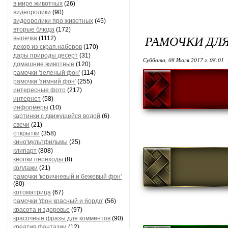
в мире животных
(26)
видеоролики
(90)
видеоролики про животных
(45)
вторые блюда
(172)
РАМОЧКИ ДЛ
выпечка
(1112)
декор из скрап.наборов
(170)
дары природы десерт
(31)
Суббота, 08 Июля 2017 г. 08:01
домашние животные
(120)
рамочки 'зеленый фон'
(114)
рамочки 'зимний фон'
(255)
интересные фото
(217)
интернет
(58)
информеры
(10)
картинки с движущейся водой
(6)
свечи
(21)
открытки
(358)
кино'мультфильмы
(25)
клипарт
(808)
кнопки переходы
(8)
коллажи
(21)
рамочки 'коричневый и бежевый фон'
(80)
котоматрица
(67)
рамочки 'фон красный и бордо'
(56)
красота и здоровье
(97)
красочные фразы для комментов
(90)
креатив,фантазии
(12)