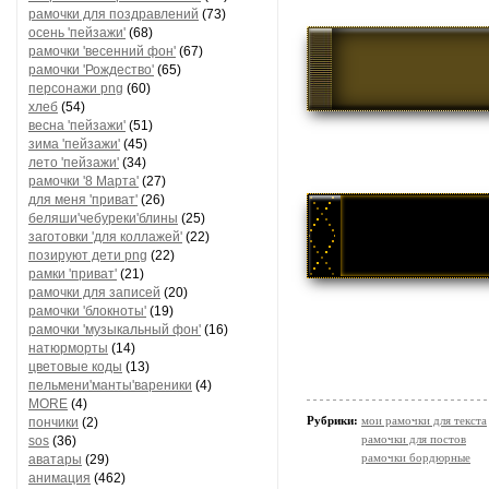
рамочки для поздравлений
(73)
осень 'пейзажи'
(68)
рамочки 'весенний фон'
(67)
рамочки 'Рождество'
(65)
персонажи png
(60)
хлеб
(54)
весна 'пейзажи'
(51)
зима 'пейзажи'
(45)
лето 'пейзажи'
(34)
рамочки '8 Марта'
(27)
для меня 'приват'
(26)
беляши'чебуреки'блины
(25)
заготовки 'для коллажей'
(22)
позируют дети png
(22)
рамки 'приват'
(21)
рамочки для записей
(20)
рамочки 'блокноты'
(19)
рамочки 'музыкальный фон'
(16)
натюрморты
(14)
цветовые коды
(13)
пельмени'манты'вареники
(4)
MORE
(4)
Рубрики:
мои рамочки для текста
пончики
(2)
рамочки для постов
sos
(36)
рамочки бордюрные
аватары
(29)
анимация
(462)