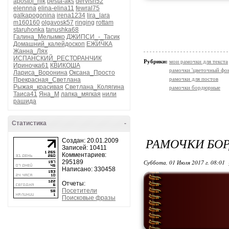
apostol_nik
besta-aks
dervish52
elennna
elina-elina11
fewral75
galkapogonina
irena1234
lira_lara
m160160
olgavosk57
ringing
rottam
staruhonka
tanushka68
Галина_Мелымко
ДЖИПСИ_-_Тасик
Домашний_калейдоскоп
ЕЖИЧКА
Жанна_Лях
ИСПАНСКИЙ_РЕСТОРАНЧИК
Рубрики:
мои рамочки для текста
Ириночка61
КВИКОША
рамочки 'цветочный фон
Лариса_Воронина
Оксана_Просто
рамочки для постов
Прекрасная_Светлана
Рыжая_красивая
Светлана_Колягина
рамочки бордюрные
Таиса41
Яна_М
лапка_мягкая
нили
рашида
Статистика
-
РАМОЧКИ БО
Создан: 20.01.2009
Записей: 10411
Комментариев:
295189
Суббота, 01 Июля 2017 г. 08:01
Написано: 330458
Отчеты:
Посетители
Поисковые фразы