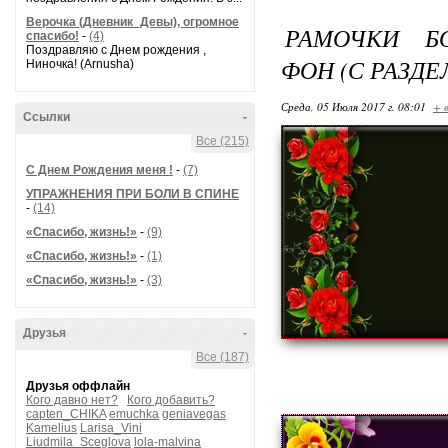
Верочка (Дневник_Девы), огромное
РАМОЧКИ Б
спасибо!
-
(4)
Поздравляю с Днем рождения ,
ФОН (С РАЗД
Ниночка! (Arnusha)
Среда, 05 Июля 2017 г. 08:01
+ 
Ссылки
-
Все (215)
С Днем Рождения меня !
-
(7)
УПРАЖНЕНИЯ ПРИ БОЛИ В СПИНЕ
-
(14)
«Спасибо, жизнь!»
-
(9)
«Спасибо, жизнь!»
-
(1)
«Спасибо, жизнь!»
-
(3)
Друзья
-
Все (187)
Друзья оффлайн
Кого давно нет?
Кого добавить?
capten_CHIKA
emuchka
geniavegas
Kamelius
Larisa_Vini
Liudmila_Sceglova
lola-malvina