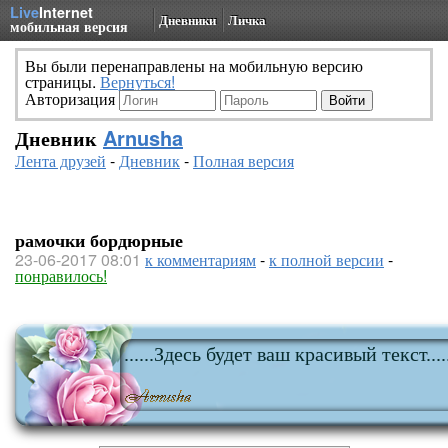
Live
Internet
Дневники
Личка
мобильная версия
Вы были перенаправлены на мобильную версию
страницы.
Вернуться!
Авторизация
Дневник
Arnusha
Лента друзей
-
Дневник
-
Полная версия
рамочки бордюрные
23-06-2017 08:01
к комментариям
-
к полной версии
-
понравилось!
......Здесь будет ваш красивый текст....