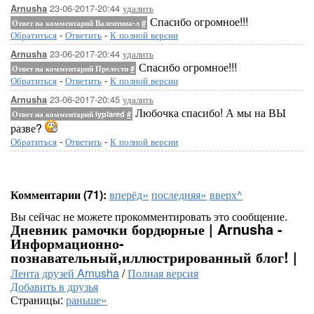
23-06-2017-20:44
удалить
Arnusha
Спасибо огромное!!!
Ответ на комментарий Валентина-л
#
Обратиться
-
Ответить
-
К полной версии
23-06-2017-20:44
удалить
Arnusha
Спасибо огромное!!!
Ответ на комментарий Прелести
#
Обратиться
-
Ответить
-
К полной версии
23-06-2017-20:45
удалить
Arnusha
Любочка спасибо! А мы на ВЫ
Ответ на комментарий lyplared
#
разве?
Обратиться
-
Ответить
-
К полной версии
Комментарии (71):
вперёд»
последняя»
вверх^
Вы сейчас не можете прокомментировать это сообщение.
Дневник рамочки бордюрные | Arnusha -
Информационно-
познавательный,иллюстрированный блог! |
Лента друзей Arnusha
/
Полная версия
Добавить в друзья
Страницы:
раньше»