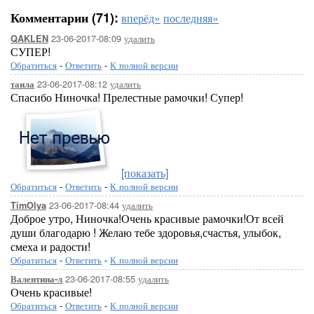
Комментарии (71):
вперёд»
последняя»
23-06-2017-08:09
удалить
QAKLEN
СУПЕР!
Обратиться
-
Ответить
-
К полной версии
23-06-2017-08:12
удалить
таила
Спасибо Ниночка! Прелестные рамочки! Супер!
[показать]
Обратиться
-
Ответить
-
К полной версии
23-06-2017-08:44
удалить
TimOlya
Доброе утро, Ниночка!Очень красивые рамочки!От всей
души благодарю ! Желаю тебе здоровья,счастья, улыбок,
смеха и радости!
Обратиться
-
Ответить
-
К полной версии
23-06-2017-08:55
удалить
Валентина-л
Очень красивые!
Обратиться
-
Ответить
-
К полной версии