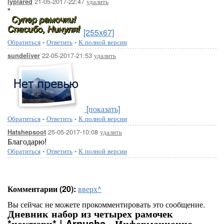
21-05-2017-22:47
удалить
lyplared
"
[255x67]
Обратиться
-
Ответить
-
К полной версии
22-05-2017-21:53
удалить
sundeliver
[показать]
Обратиться
-
Ответить
-
К полной версии
25-05-2017-10:08
удалить
Hatshepsoot
Благодарю!
Обратиться
-
Ответить
-
К полной версии
Комментарии (20):
вверх^
Вы сейчас не можете прокомментировать это сообщение.
Дневник набор из четырех рамочек
*ноктюрн* | Arnusha - Информационно-