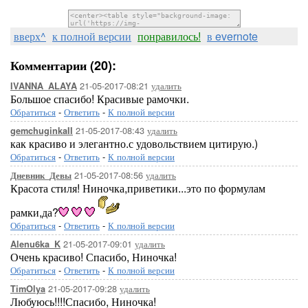
вверх^
к полной версии
понравилось!
в evernote
Комментарии (20):
21-05-2017-08:21
удалить
IVANNA_ALAYA
Большое спасибо! Красивые рамочки.
Обратиться
-
Ответить
-
К полной версии
21-05-2017-08:43
удалить
gemchuginkaII
как красиво и элегантно.с удовольствием цитирую.)
Обратиться
-
Ответить
-
К полной версии
21-05-2017-08:56
удалить
Дневник_Девы
Красота стиля! Ниночка,приветики...это по формулам
рамки,да?
Обратиться
-
Ответить
-
К полной версии
21-05-2017-09:01
удалить
Alenu6ka_K
Очень красиво! Спасибо, Ниночка!
Обратиться
-
Ответить
-
К полной версии
21-05-2017-09:28
удалить
TimOlya
Любуюсь!!!!Спасибо, Ниночка!