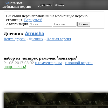
Live
Internet
Дневники
Личка
мобильная версия
Вы были перенаправлены на мобильную версию
страницы.
Вернуться!
Авторизация
Дневник
Arnusha
Лента друзей
-
Дневник
-
Полная версия
набор из четырех рамочек *ноктюрн*
21-05-2017 08:02
к комментариям
-
к полной версии
-
понравилось!