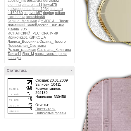
apostol_nik
besta-aks
dervish52
elennna
elina-elina11
fewral75
galkapogonina
irena1234
lira_lara
m160160
olgavosk57
ringing
rottam
staruhonka
tanushka68
Галина_Мелымко
ДЖИПСИ_-_Тасик
Домашний_калейдоскоп
ЕЖИЧКА
Жанна_Лях
ИСПАНСКИЙ_РЕСТОРАНЧИК
Ириночка61
КВИКОША
Лариса_Воронина
Оксана_Просто
Прекрасная_Светлана
Рыжая_красивая
Светлана_Колягина
Таиса41
Яна_М
лапка_мягкая
нили
рашида
Статистика
-
Создан: 20.01.2009
Записей: 10411
Комментариев:
295189
Написано: 330458
Отчеты:
Посетители
Поисковые фразы