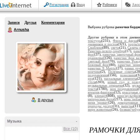
Регистрация
Вход
Рейтинги
Авос
Записи
Друзья
Комментарии
Выбрана рубрика
рамочки борд
Arnusha
Другие рубрики в этом дневн
текстуры
(231),
Флора и фауна
(
дневников и постов
(321),
торты'
Смайлики
(89),
свечи
(21),
Салаты 
Рамочки-золото,серебро
(17),
рам
фон'
(37),
рамочки 'цветочный фон
оранжевый'
(26),
рамочки 'фон ва
'светлый фон'
(70),
рамочки 'Рожд
бежевый фон'
(80),
рамочки 'зимн
рамочки '8 Марта'
(27),
рамки др
пончики
(2),
Полезные советы
(2
поздравления
(156),
пожелания
(
png
(121),
пасхальные элементы
(
стола
(203),
новый год и рожд
музыкальные открытки
(32),
музы
текста
(1780),
мои поздравления
(
креатив,фантазии
(12),
красочные 
(8),
клипарт
(808),
кино'мультфил
интересные фото
(217),
зима 'пейз
В друзья
меня 'приват'
(26),
декоративные 
природы десерт
(31),
выпечка
(11
мире животных
(26),
беляши'чебу
Музыка
-
РАМОЧКИ ДЛЯ
Все (10)