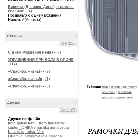
Верочка (Дневник_Девы), огромное
спасибо!
-
(4)
Поздравляю с Днем рождения ,
Ниночка! (Arnusha)
Ссылки
-
Все (215)
С Днем Рождения меня !
-
(7)
УПРАЖНЕНИЯ ПРИ БОЛИ В СПИНЕ
-
(14)
«Спасибо, жизнь!»
-
(9)
«Спасибо, жизнь!»
-
(1)
«Спасибо, жизнь!»
-
(3)
Рубрики:
мои рамочки для текста
рамочки для постов
рамочки бордюрные
Друзья
-
Все (187)
Друзья оффлайн
Кого давно нет?
Кого добавить?
capten_CHIKA
emuchka
geniavegas
РАМОЧКИ ДЛЯ
Kamelius
Larisa_Vini
Liudmila_Sceglova
lola-malvina