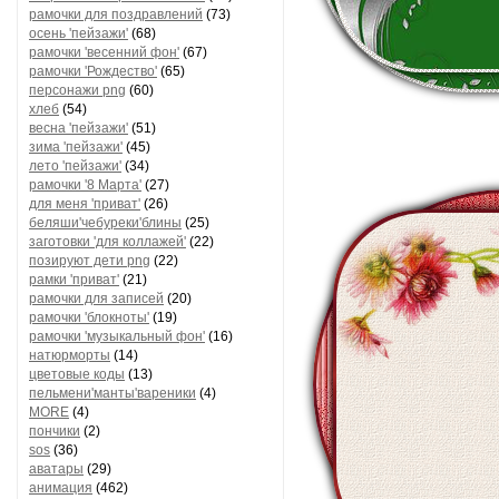
рамочки для поздравлений
(73)
осень 'пейзажи'
(68)
рамочки 'весенний фон'
(67)
рамочки 'Рождество'
(65)
персонажи png
(60)
хлеб
(54)
весна 'пейзажи'
(51)
зима 'пейзажи'
(45)
лето 'пейзажи'
(34)
рамочки '8 Марта'
(27)
для меня 'приват'
(26)
беляши'чебуреки'блины
(25)
заготовки 'для коллажей'
(22)
позируют дети png
(22)
рамки 'приват'
(21)
рамочки для записей
(20)
рамочки 'блокноты'
(19)
рамочки 'музыкальный фон'
(16)
натюрморты
(14)
цветовые коды
(13)
пельмени'манты'вареники
(4)
MORE
(4)
пончики
(2)
sos
(36)
аватары
(29)
анимация
(462)