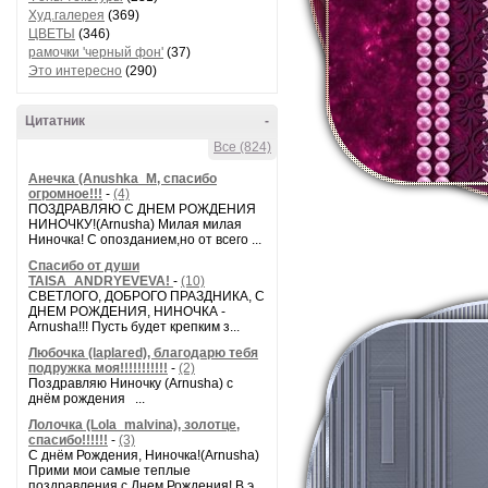
Худ.галерея
(369)
ЦВЕТЫ
(346)
рамочки 'черный фон'
(37)
Это интересно
(290)
Цитатник
-
Все (824)
Анечка (Anushka_M, спасибо
огромное!!!
-
(4)
ПОЗДРАВЛЯЮ С ДНЕМ РОЖДЕНИЯ
НИНОЧКУ!(Arnusha) Милая милая
Ниночка! С опозданием,но от всего ...
Спасибо от души
TAISA_ANDRYEVEVA!
-
(10)
СВЕТЛОГО, ДОБРОГО ПРАЗДНИКА, С
ДНЕМ РОЖДЕНИЯ, НИНОЧКА -
Arnusha!!! Пусть будет крепким з...
Любочка (laplared), благодарю тебя
подружка моя!!!!!!!!!!!
-
(2)
Поздравляю Ниночку (Arnusha) с
днём рождения ...
Лолочка (Lola_malvina), золотце,
спасибо!!!!!!
-
(3)
С днём Рождения, Ниночка!(Аrnusha)
Прими мои самые теплые
поздравления с Днем Рождения! В э...