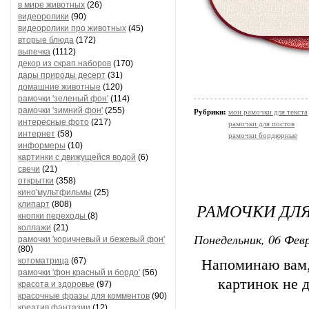
в мире животных
(26)
видеоролики
(90)
видеоролики про животных
(45)
вторые блюда
(172)
выпечка
(1112)
декор из скрап.наборов
(170)
дары природы десерт
(31)
домашние животные
(120)
рамочки 'зеленый фон'
(114)
рамочки 'зимний фон'
(255)
Рубрики:
мои рамочки для текста
интересные фото
(217)
рамочки для постов
интернет
(58)
рамочки бордюрные
информеры
(10)
картинки с движущейся водой
(6)
свечи
(21)
открытки
(358)
кино'мультфильмы
(25)
клипарт
(808)
РАМОЧКИ ДЛЯ
кнопки переходы
(8)
коллажи
(21)
Понедельник, 06 Февр
рамочки 'коричневый и бежевый фон'
(80)
котоматрица
(67)
Напоминаю вам,
рамочки 'фон красный и бордо'
(56)
картинок не 
красота и здоровье
(97)
красочные фразы для комментов
(90)
креатив,фантазии
(12)