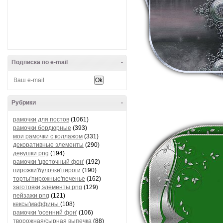
Подписка по e-mail
-
Рубрики
-
рамочки для постов
(1061)
рамочки бордюрные
(393)
мои рамочки с коллажом
(331)
декоративные элементы
(290)
девушки png
(194)
рамочки 'цветочный фон'
(192)
пирожки'булочки'пироги
(190)
торты'пирожные'печенье
(162)
заготовки,элементы png
(129)
пейзажи png
(121)
кексы'маффины
(108)
рамочки 'осенний фон'
(106)
творожная/сырная выпечка
(88)