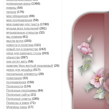
кулинарная книга
(1366)
кумиры
(54)
личное
(176)
мои обращения
(69)
мои поздравления
(59)
мои рамочки для текста
(1780)
музыка всех поколений
(281)
музыкальные открытки
(32)
мы помним
(61)
мысли вслух
(203)
новости и политика
(111)
новый год и рождество
(242)
обои для рабочего стола
(203)
общество
(397)
они хотят жить
(58)
рамочки 'фон желтый оранжевый'
(26)
декор для дизайна
(517)
пасхальные элементы
(28)
пожелания
(32)
поздравления
(156)
Полезности
(124)
Полезные программы
(84)
Полезные сайты
(21)
Полезные советы
(285)
Приколы и юмор
(71)
Мужчины,пары
(17)