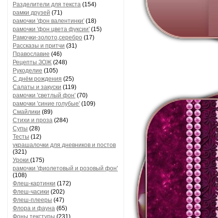
Разделители для текста
(154)
рамки друзей
(71)
рамочки 'фон валентинки'
(18)
рамочки 'фон цвета фуксии'
(15)
Рамочки-золото,серебро
(17)
Рассказы и притчи
(31)
Православие
(46)
Рецепты ЗОЖ
(248)
Рукоделие
(105)
С днём рождения
(25)
Салаты и закуски
(119)
рамочки 'светлый фон'
(70)
рамочки 'синие голубые'
(109)
Смайлики
(89)
Стихи и проза
(284)
Супы
(28)
Тесты
(12)
украшалочки для дневников и постов
(321)
Уроки
(175)
рамочки 'фиолетовый и розовый фон'
(108)
Флеш-картинки
(172)
Флеш-часики
(202)
Флеш-плееры
(47)
Флора и фауна
(65)
Фоны текстуры
(231)