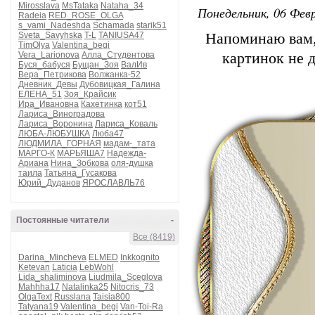
Mirosslava
MsTataka
Nataha_34
Понедельник, 06 Февр
Radeia
RED_ROSE_OLGA
s_vami_Nadeshda
Schamada
starik51
Sveta_Savyhska
T-L
TANIUSA47
Напоминаю вам,
TimOlya
Valentina_begi
Vera_Larionova
Алла_Студентова
картинок не 
Буся_бабуся
Бущан_Зоя
ВалИв
Вера_Петрикова
Волжанка-52
Дневник_Девы
Дубовицкая_Галина
ЕЛЕНА_51
Зоя_Крайсик
Ира_Ивановна
Кахетинка
кот51
Лариса_Виноградова
Лариса_Воронина
Лариса_Коваль
ЛЮБА-ЛЮБУШКА
Люба47
ЛЮДМИЛА_ГОРНАЯ
мадам-_тата
МАРГО-К
МАРЬЯША7
Надежда-
Ариана
Нина_Зобкова
оля-душка
таила
Татьяна_Гусакова
Юрий_Дуданов
ЯРОСЛАВЛЬ76
Постоянные читатели
-
Все (8419)
Darina_Mincheva
ELMED
Inkkognito
Ketevan
Laticia
LebWohl
Lida_shaliminova
Liudmila_Sceglova
Mahhha17
Natalinka25
Nitocris_73
OlgaText
Russlana
Taisia800
Tatyana19
Valentina_begi
Van-Toi-Ra