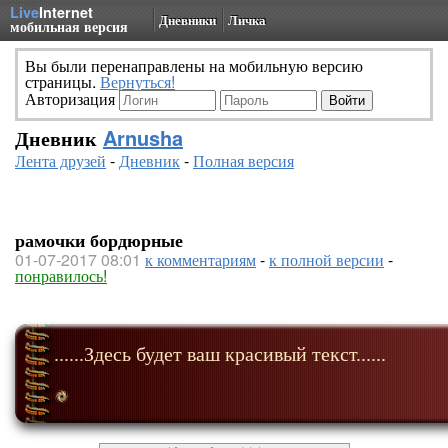
Live
Internet
Дневники
Личка
мобильная версия
Вы были перенаправлены на мобильную версию
страницы.
Вернуться!
Авторизация
Дневник
Arnusha
Лента друзей
-
Дневник
-
Полная версия
рамочки бордюрные
01-07-2017 08:01
к комментариям
-
к полной версии
-
понравилось!
......Здесь будет ваш красивый текст......