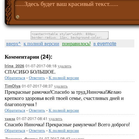
......Здесь будет ваш красивый текст......
вверх^
к полной версии
понравилось!
в evernote
Комментарии (24):
01-07-2017-08:18
удалить
Irina_2026
СПАСИБО БОЛЬШОЕ.
Обратиться
-
Ответить
-
К полной версии
01-07-2017-08:37
удалить
TimOlya
Прекрасные рамочки!Спасибо за труд,Ниночка!Желаю
крепкого здоровья всей твоей семье, счастливых дней и
благополучия !
Обратиться
-
Ответить
-
К полной версии
01-07-2017-08:41
удалить
таила
Спасибо Ниночка! Прекрасные рамулечки! Всего доброго!
Обратиться
-
Ответить
-
К полной версии
01-07-2017-08:42
удалить
Людмила_Феникс