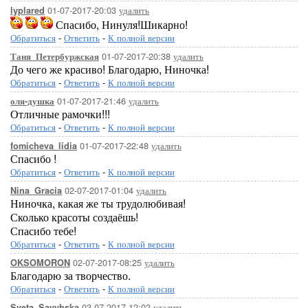
01-07-2017-20:03
удалить
lyplared
Спасибо, Нинуля!Шикарно!
Обратиться
-
Ответить
-
К полной версии
01-07-2017-20:38
удалить
Таня_Петербуржская
До чего же красиво! Благодарю, Ниночка!
Обратиться
-
Ответить
-
К полной версии
01-07-2017-21:46
удалить
оля-душка
Отличные рамочки!!!
Обратиться
-
Ответить
-
К полной версии
01-07-2017-22:48
удалить
fomicheva_lidia
Спасибо !
Обратиться
-
Ответить
-
К полной версии
02-07-2017-01:04
удалить
Nina_Gracia
Ниночка, какая же ты трудолюбивая!
Сколько красоты создаёшь!
Спасибо тебе!
Обратиться
-
Ответить
-
К полной версии
02-07-2017-08:25
удалить
OKSOMORON
Благодарю за творчество.
Обратиться
-
Ответить
-
К полной версии
03-07-2017-12:02
удалить
Sveta_Savyhska