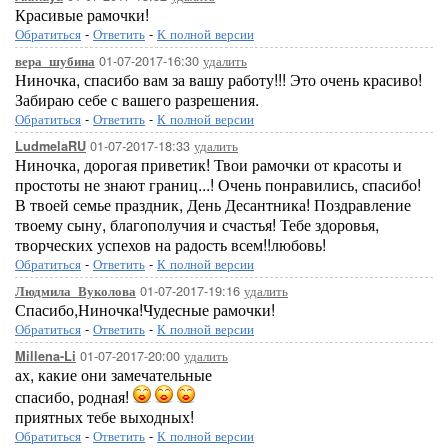
Красивые рамочки!
Обратиться
-
Ответить
-
К полной версии
01-07-2017-16:30
удалить
вера_шубина
Ниночка, спасибо вам за вашу работу!!! Это очень красиво!
Забираю себе с вашего разрешения.
Обратиться
-
Ответить
-
К полной версии
01-07-2017-18:33
удалить
LudmelaRU
Ниночка, дорогая приветик! Твои рамочки от красоты и
простоты не знают границ...! Очень понравились, спасибо!
В твоей семье праздник, День Десантника! Поздравление
твоему сыну, благополучия и счастья! Тебе здоровья,
творческих успехов на радость всем!!любовь!
Обратиться
-
Ответить
-
К полной версии
01-07-2017-19:16
удалить
Людмила_Вуколова
Спасибо,Ниночка!Чудесные рамочки!
Обратиться
-
Ответить
-
К полной версии
01-07-2017-20:00
удалить
Millena-Li
ах, какие они замечательные
спасибо, родная!
приятных тебе выходных!
Обратиться
-
Ответить
-
К полной версии