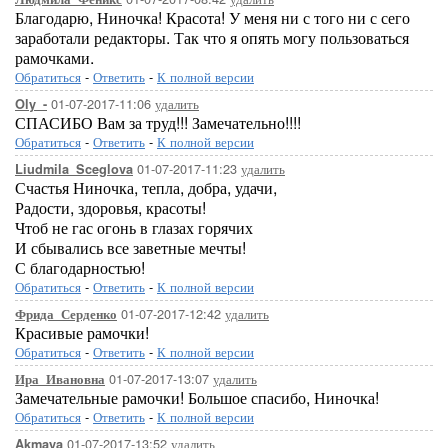
Благодарю, Ниночка! Красота! У меня ни с того ни с сего
заработали редакторы. Так что я опять могу пользоваться
рамочками.
Обратиться
-
Ответить
-
К полной версии
01-07-2017-11:06
удалить
Oly_-
СПАСИБО Вам за труд!!! Замечательно!!!!
Обратиться
-
Ответить
-
К полной версии
01-07-2017-11:23
удалить
Liudmila_Sceglova
Счастья Ниночка, тепла, добра, удачи,
Радости, здоровья, красоты!
Чтоб не гас огонь в глазах горячих
И сбывались все заветные мечты!
С благодарностью!
Обратиться
-
Ответить
-
К полной версии
01-07-2017-12:42
удалить
Фрида_Серденко
Красивые рамочки!
Обратиться
-
Ответить
-
К полной версии
01-07-2017-13:07
удалить
Ира_Ивановна
Замечательные рамочки! Большое спасибо, Ниночка!
Обратиться
-
Ответить
-
К полной версии
01-07-2017-13:52
удалить
Akmaya