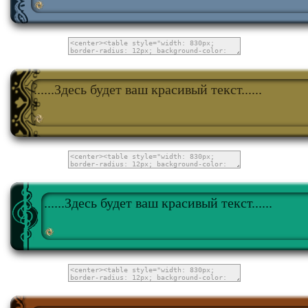
......Здесь будет ваш красивый текст......
......Здесь будет ваш красивый текст......