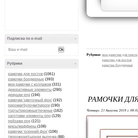
Подписка по e-mail
-
Рубрики:
мои рамочки для текста
рамочки для постов
Рубрики
-
рамочки бордюрные
рамочки для постов
(1061)
рамочки бордюрные
(393)
мои рамочки с коллажом
(331)
декоративные элементы
(290)
девушки png
(194)
РАМОЧКИ ДЛЯ
рамочки 'цветочный фон'
(192)
пирожки'булочки'пироги
(190)
Четверг, 23 Августа 2018 г. 08:
торты'пирожные'печенье
(162)
заготовки,элементы png
(129)
пейзажи png
(121)
кексы'маффины
(108)
рамочки 'осенний фон'
(106)
творожная/сырная выпечка
(88)