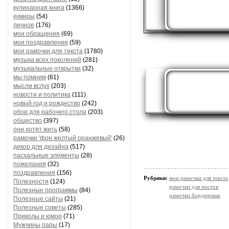
кулинарная книга
(1366)
кумиры
(54)
личное
(176)
мои обращения
(69)
мои поздравления
(59)
мои рамочки для текста
(1780)
музыка всех поколений
(281)
музыкальные открытки
(32)
мы помним
(61)
мысли вслух
(203)
новости и политика
(111)
новый год и рождество
(242)
обои для рабочего стола
(203)
общество
(397)
они хотят жить
(58)
рамочки 'фон желтый оранжевый'
(26)
декор для дизайна
(517)
пасхальные элементы
(28)
пожелания
(32)
поздравления
(156)
Рубрики:
мои рамочки для текста
Полезности
(124)
рамочки для постов
Полезные программы
(84)
рамочки бордюрные
Полезные сайты
(21)
Полезные советы
(285)
Приколы и юмор
(71)
Мужчины,пары
(17)