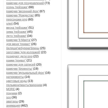
рамочки для поздравлений
(73)
осень 'пейзажи'
(68)
рамочки 'весенний фон'
(67)
рамочки 'Рождество'
(65)
персонажи png
(60)
хлеб
(54)
весна 'пейзажи'
(51)
зима 'пейзажи'
(45)
лето 'пейзажи'
(34)
рамочки '8 Марта'
(27)
для меня 'приват'
(26)
беляши'чебуреки'блины
(25)
заготовки 'для коллажей'
(22)
позируют дети png
(22)
рамки 'приват'
(21)
рамочки для записей
(20)
рамочки 'блокноты'
(19)
рамочки 'музыкальный фон'
(16)
натюрморты
(14)
цветовые коды
(13)
пельмени'манты'вареники
(4)
MORE
(4)
пончики
(2)
sos
(36)
аватары
(29)
анимация
(462)