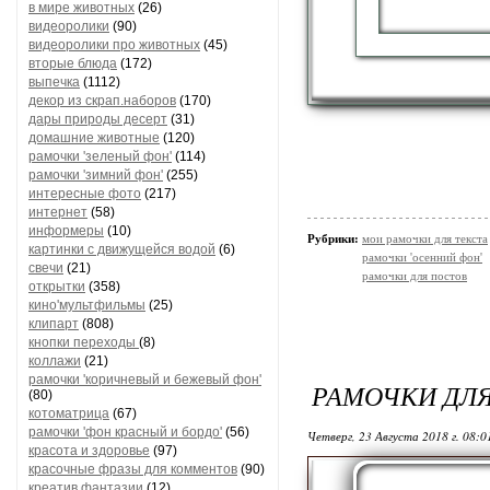
в мире животных
(26)
видеоролики
(90)
видеоролики про животных
(45)
вторые блюда
(172)
выпечка
(1112)
декор из скрап.наборов
(170)
дары природы десерт
(31)
домашние животные
(120)
рамочки 'зеленый фон'
(114)
рамочки 'зимний фон'
(255)
интересные фото
(217)
интернет
(58)
информеры
(10)
Рубрики:
мои рамочки для текста
картинки с движущейся водой
(6)
рамочки 'осенний фон'
свечи
(21)
рамочки для постов
открытки
(358)
кино'мультфильмы
(25)
клипарт
(808)
кнопки переходы
(8)
коллажи
(21)
рамочки 'коричневый и бежевый фон'
РАМОЧКИ ДЛЯ
(80)
котоматрица
(67)
рамочки 'фон красный и бордо'
(56)
Четверг, 23 Августа 2018 г. 08:
красота и здоровье
(97)
красочные фразы для комментов
(90)
креатив,фантазии
(12)