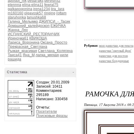
apostol_nik
besta-aks
dervish52
elennna
elina-elina11
fewral75
galkapogonina
irena1234
lira_lara
m160160
olgavosk57
ringing
rottam
staruhonka
tanushka68
Галина_Мелымко
ДЖИПСИ_-_Тасик
Домашний_калейдоскоп
ЕЖИЧКА
Жанна_Лях
ИСПАНСКИЙ_РЕСТОРАНЧИК
Ириночка61
КВИКОША
Лариса_Воронина
Оксана_Просто
Рубрики:
мои рамочки для текста
Прекрасная_Светлана
Рыжая_красивая
Светлана_Колягина
рамочки 'светлый фон'
Таиса41
Яна_М
лапка_мягкая
нили
рамочки для постов
рашида
рамочки бордюрные
Статистика
-
Создан: 20.01.2009
Записей: 10411
Комментариев:
РАМОЧКА ДЛ
295189
Написано: 330458
Пятница, 17 Августа 2018 г. 08:
Отчеты:
Посетители
Поисковые фразы