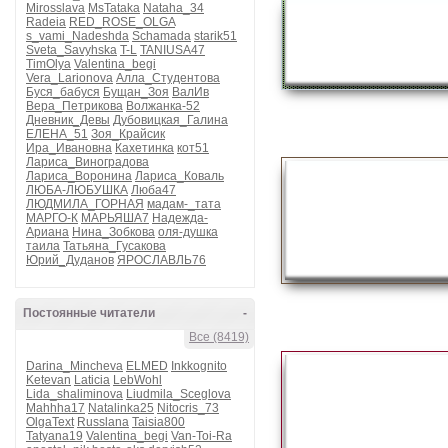
Mirosslava
MsTataka
Nataha_34
Radeia
RED_ROSE_OLGA
s_vami_Nadeshda
Schamada
starik51
Sveta_Savyhska
T-L
TANIUSA47
TimOlya
Valentina_begi
Vera_Larionova
Алла_Студентова
Буся_бабуся
Бущан_Зоя
ВалИв
Вера_Петрикова
Волжанка-52
Дневник_Девы
Дубовицкая_Галина
ЕЛЕНА_51
Зоя_Крайсик
Ира_Ивановна
Кахетинка
кот51
Лариса_Виноградова
Лариса_Воронина
Лариса_Коваль
ЛЮБА-ЛЮБУШКА
Люба47
ЛЮДМИЛА_ГОРНАЯ
мадам-_тата
МАРГО-К
МАРЬЯША7
Надежда-
Ариана
Нина_Зобкова
оля-душка
таила
Татьяна_Гусакова
Юрий_Дуданов
ЯРОСЛАВЛЬ76
Постоянные читатели
-
Все (8419)
Darina_Mincheva
ELMED
Inkkognito
Ketevan
Laticia
LebWohl
Lida_shaliminova
Liudmila_Sceglova
Mahhha17
Natalinka25
Nitocris_73
OlgaText
Russlana
Taisia800
Tatyana19
Valentina_begi
Van-Toi-Ra