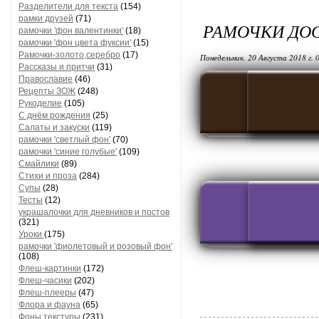
Разделители для текста
(154)
рамки друзей
(71)
РАМОЧКИ ДОС
рамочки 'фон валентинки'
(18)
рамочки 'фон цвета фуксии'
(15)
Рамочки-золото,серебро
(17)
Понедельник, 20 Августа 2018 г. 
Рассказы и притчи
(31)
Православие
(46)
Рецепты ЗОЖ
(248)
Рукоделие
(105)
С днём рождения
(25)
Салаты и закуски
(119)
рамочки 'светлый фон'
(70)
рамочки 'синие голубые'
(109)
Смайлики
(89)
Стихи и проза
(284)
Супы
(28)
Тесты
(12)
украшалочки для дневников и постов
(321)
Уроки
(175)
рамочки 'фиолетовый и розовый фон'
(108)
Флеш-картинки
(172)
Флеш-часики
(202)
Флеш-плееры
(47)
Флора и фауна
(65)
Фоны текстуры
(231)