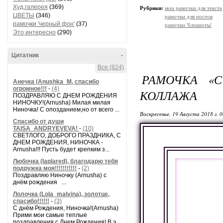
Худ.галерея
(369)
Рубрики:
мои рамочки для текста
ЦВЕТЫ
(346)
рамочки для постов
рамочки 'черный фон'
(37)
рамочки 'блокноты'
Это интересно
(290)
Цитатник
-
Все (824)
РАМОЧКА «
Анечка (Anushka_M, спасибо
огромное!!!
-
(4)
КОЛЛАЖА
ПОЗДРАВЛЯЮ С ДНЕМ РОЖДЕНИЯ
НИНОЧКУ!(Arnusha) Милая милая
Ниночка! С опозданием,но от всего ...
Воскресенье, 19 Августа 2018 г. 
Спасибо от души
TAISA_ANDRYEVEVA!
-
(10)
СВЕТЛОГО, ДОБРОГО ПРАЗДНИКА, С
ДНЕМ РОЖДЕНИЯ, НИНОЧКА -
Arnusha!!! Пусть будет крепким з...
Любочка (laplared), благодарю тебя
подружка моя!!!!!!!!!!!
-
(2)
Поздравляю Ниночку (Arnusha) с
днём рождения ...
Лолочка (Lola_malvina), золотце,
спасибо!!!!!!
-
(3)
С днём Рождения, Ниночка!(Аrnusha)
Прими мои самые теплые
поздравления с Днем Рождения! В э...