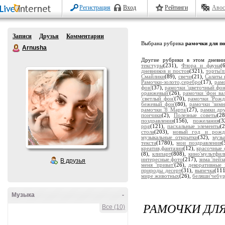
Регистрация
Вход
Рейтинги
Авос
Записи
Друзья
Комментарии
Выбрана рубрика
рамочки для п
Arnusha
Другие рубрики в этом дневн
текстуры
(231),
Флора и фауна
(
дневников и постов
(321),
торты'
Смайлики
(89),
свечи
(21),
Салаты 
Рамочки-золото,серебро
(17),
рам
фон'
(37),
рамочки 'цветочный фон
оранжевый'
(26),
рамочки 'фон ва
'светлый фон'
(70),
рамочки 'Рожд
бежевый фон'
(80),
рамочки 'зимн
рамочки '8 Марта'
(27),
рамки др
пончики
(2),
Полезные советы
(2
поздравления
(156),
пожелания
(
png
(121),
пасхальные элементы
(
стола
(203),
новый год и рожд
музыкальные открытки
(32),
музы
текста
(1780),
мои поздравления
(
креатив,фантазии
(12),
красочные 
(8),
клипарт
(808),
кино'мультфил
интересные фото
(217),
зима 'пейз
В друзья
меня 'приват'
(26),
декоративные 
природы десерт
(31),
выпечка
(11
мире животных
(26),
беляши'чебу
Музыка
-
РАМОЧКИ ДЛЯ
Все (10)