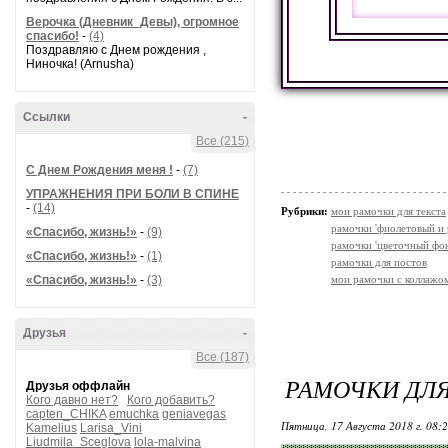
Верочка (Дневник_Девы), огромное
спасибо!
-
(4)
Поздравляю с Днем рождения ,
Ниночка! (Arnusha)
Ссылки
-
Все (215)
С Днем Рождения меня !
-
(7)
УПРАЖНЕНИЯ ПРИ БОЛИ В СПИНЕ
-
(14)
Рубрики:
мои рамочки для текста
рамочки 'фиолетовый и 
«Спасибо, жизнь!»
-
(9)
рамочки 'цветочный фон
«Спасибо, жизнь!»
-
(1)
рамочки для постов
«Спасибо, жизнь!»
-
(3)
мои рамочки с коллажо
Друзья
-
Все (187)
РАМОЧКИ ДЛЯ
Друзья оффлайн
Кого давно нет?
Кого добавить?
capten_CHIKA
emuchka
geniavegas
Пятница, 17 Августа 2018 г. 08:
Kamelius
Larisa_Vini
Liudmila_Sceglova
lola-malvina