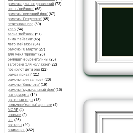
рамочки для поздравлений
(73)
осень 'пейзажи'
(68)
рамочки 'весенний фон'
(67)
рамочки 'Рождество'
(65)
персонажи png
(60)
хлеб
(54)
весна 'пейзажи'
(51)
зима 'пейзажи'
(45)
лето 'пейзажи'
(34)
рамочки '8 Марта'
(27)
для меня 'приват'
(26)
беляши'чебуреки'блины
(25)
заготовки 'для коллажей'
(22)
позируют дети png
(22)
рамки 'приват'
(21)
рамочки для записей
(20)
рамочки 'блокноты'
(19)
рамочки 'музыкальный фон'
(16)
натюрморты
(14)
цветовые коды
(13)
пельмени'манты'вареники
(4)
MORE
(4)
пончики
(2)
sos
(36)
аватары
(29)
анимация
(462)