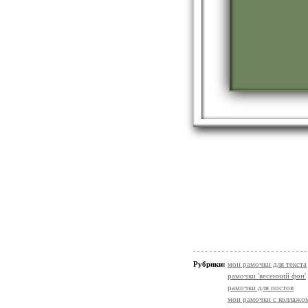
Рубрики:
мои рамочки для текста
рамочки 'весенний фон'
рамочки для постов
мои рамочки с коллажо