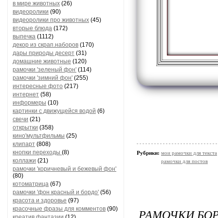
в мире животных
(26)
видеоролики
(90)
видеоролики про животных
(45)
вторые блюда
(172)
выпечка
(1112)
декор из скрап.наборов
(170)
дары природы десерт
(31)
домашние животные
(120)
рамочки 'зеленый фон'
(114)
рамочки 'зимний фон'
(255)
интересные фото
(217)
интернет
(58)
информеры
(10)
картинки с движущейся водой
(6)
свечи
(21)
открытки
(358)
кино'мультфильмы
(25)
клипарт
(808)
кнопки переходы
(8)
Рубрики:
мои рамочки для текста
коллажи
(21)
рамочки для постов
рамочки 'коричневый и бежевый фон'
(80)
котоматрица
(67)
рамочки 'фон красный и бордо'
(56)
красота и здоровье
(97)
красочные фразы для комментов
(90)
РАМОЧКИ БО
креатив,фантазии
(12)