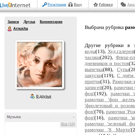
Регистрация
Вход
Рейтинги
Авос
Записи
Друзья
Комментарии
Выбрана рубрика
рам
Arnusha
Другие рубрики в 
коды
(13),
Худ.галерея
часики
(202),
Флеш-пл
дневников и постов
(3
выпечка
(88),
Супы
(2
закуски
(119),
С днём
притчи
(31),
Рамочки-з
записей
(20),
рамочки
фон'
(192),
рамочки '
В друзья
рамочки 'фон желт
'фиолетовый и розов
фон'
(70),
рамочки 'Ро
Музыка
-
фон'
(16),
рамочки '
рамочки 'зеленый фо
Все (10)
рамочки '8 Марта'
(