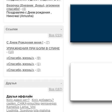
Верочка (Дневник_Девы), огромное
спасибо!
-
(4)
Поздравляю с Днем рождения ,
Ниночка! (Arnusha)
Ссылки
-
Все (215)
С Днем Рождения меня !
-
(7)
УПРАЖНЕНИЯ ПРИ БОЛИ В СПИНЕ
-
(14)
«Спасибо, жизнь!»
-
(9)
«Спасибо, жизнь!»
-
(1)
«Спасибо, жизнь!»
-
(3)
Друзья
-
Все (187)
Друзья оффлайн
Кого давно нет?
Кого добавить?
capten_CHIKA
emuchka
geniavegas
Kamelius
Larisa_Vini
Liudmila_Sceglova
lola-malvina