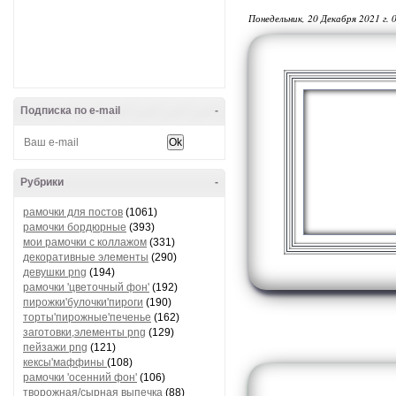
Понедельник, 20 Декабря 2021 г. 
Подписка по e-mail
-
Рубрики
-
рамочки для постов
(1061)
рамочки бордюрные
(393)
мои рамочки с коллажом
(331)
декоративные элементы
(290)
девушки png
(194)
рамочки 'цветочный фон'
(192)
пирожки'булочки'пироги
(190)
торты'пирожные'печенье
(162)
заготовки,элементы png
(129)
пейзажи png
(121)
кексы'маффины
(108)
рамочки 'осенний фон'
(106)
творожная/сырная выпечка
(88)