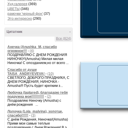
Худ.галерея
(369)
ЦВЕТЫ
(346)
рамочки 'черный фон'
(37)
Это интересно
(290)
Цитатник
-
Все (824)
Анечка (Anushka_M, спасибо
огромное!!!
-
(4)
ПОЗДРАВЛЯЮ С ДНЕМ РОЖДЕНИЯ
НИНОЧКУ!(Arnusha) Милая милая
Ниночка! С опозданием,но от всего ...
Спасибо от души
TAISA_ANDRYEVEVA!
-
(10)
СВЕТЛОГО, ДОБРОГО ПРАЗДНИКА, С
ДНЕМ РОЖДЕНИЯ, НИНОЧКА -
Arnusha!!! Пусть будет крепким з...
Любочка (laplared), благодарю тебя
подружка моя!!!!!!!!!!!
-
(2)
Поздравляю Ниночку (Arnusha) с
днём рождения ...
Лолочка (Lola_malvina), золотце,
спасибо!!!!!!
-
(3)
С днём Рождения, Ниночка!(Аrnusha)
Прими мои самые теплые
поздравления с Днем Рождения! В э...