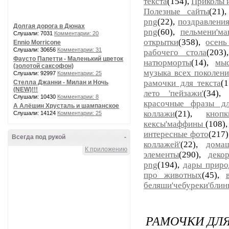
текста
(154),
Приколы 
Полезные сайты
(21)
png
(22),
поздравлени
Долгая дорога в Дюнах
png
(60),
пельмени'ма
Слушали: 7031
Комментарии: 20
открытки
(358),
осень
Ennio Morricone
Слушали: 30656
Комментарии: 31
рабочего стола
(203
Фаусто Папетти - Маленький цветок
натюрморты
(14),
мы
(золотой саксофон)
музыка всех поколен
Слушали: 92997
Комментарии: 25
рамочки для текста
(
Стелла Джанни - Милан и Ночь
(NEW)!!!
лето 'пейзажи'
(34)
Слушали: 10430
Комментарии: 8
красочные фразы дл
А Алёшин Хрусталь и шампанское
коллажи
(21),
кно
Слушали: 14124
Комментарии: 25
кексы'маффины
(108)
интересные фото
(217)
Всегда под рукой
-
коллажей'
(22),
дома
К приложению
элементы
(290),
деко
png
(194),
дары приро
про животных
(45),
беляши'чебуреки'блин
РАМОЧКИ ДЛ