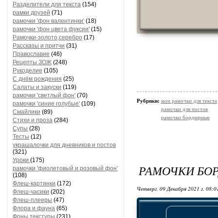
Разделители для текста
(154)
рамки друзей
(71)
рамочки 'фон валентинки'
(18)
рамочки 'фон цвета фуксии'
(15)
Рамочки-золото,серебро
(17)
Рассказы и притчи
(31)
Православие
(46)
Рецепты ЗОЖ
(248)
Рукоделие
(105)
С днём рождения
(25)
Салаты и закуски
(119)
рамочки 'светлый фон'
(70)
Рубрики:
мои рамочки для текста
рамочки 'синие голубые'
(109)
рамочки для постов
Смайлики
(89)
рамочки бордюрные
Стихи и проза
(284)
Супы
(28)
Тесты
(12)
украшалочки для дневников и постов
(321)
Уроки
(175)
РАМОЧКИ БО
рамочки 'фиолетовый и розовый фон'
(108)
Флеш-картинки
(172)
Четверг, 09 Декабря 2021 г. 08:
Флеш-часики
(202)
Флеш-плееры
(47)
Флора и фауна
(65)
Фоны текстуры
(231)