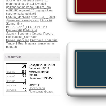
apostol_nik
besta-aks
dervish52
elennna
elina-elina11
fewral75
galkapogonina
irena1234
lira_lara
m160160
olgavosk57
ringing
rottam
staruhonka
tanushka68
Галина_Мелымко
ДЖИПСИ_-_Тасик
Домашний_калейдоскоп
ЕЖИЧКА
Жанна_Лях
ИСПАНСКИЙ_РЕСТОРАНЧИК
Ириночка61
КВИКОША
Лариса_Воронина
Оксана_Просто
Прекрасная_Светлана
Рыжая_красивая
Светлана_Колягина
Таиса41
Яна_М
лапка_мягкая
нили
рашида
Статистика
-
Создан: 20.01.2009
Записей: 10411
Комментариев:
295189
Написано: 330458
Отчеты:
Посетители
Поисковые фразы