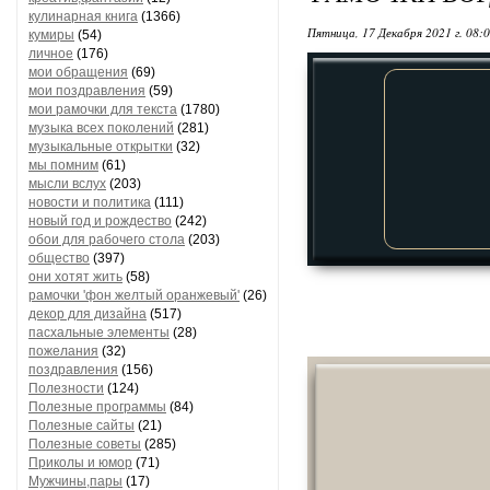
кулинарная книга
(1366)
Пятница, 17 Декабря 2021 г. 08:
кумиры
(54)
личное
(176)
мои обращения
(69)
мои поздравления
(59)
мои рамочки для текста
(1780)
музыка всех поколений
(281)
музыкальные открытки
(32)
мы помним
(61)
мысли вслух
(203)
новости и политика
(111)
новый год и рождество
(242)
обои для рабочего стола
(203)
общество
(397)
они хотят жить
(58)
рамочки 'фон желтый оранжевый'
(26)
декор для дизайна
(517)
пасхальные элементы
(28)
пожелания
(32)
поздравления
(156)
Полезности
(124)
Полезные программы
(84)
Полезные сайты
(21)
Полезные советы
(285)
Приколы и юмор
(71)
Мужчины,пары
(17)