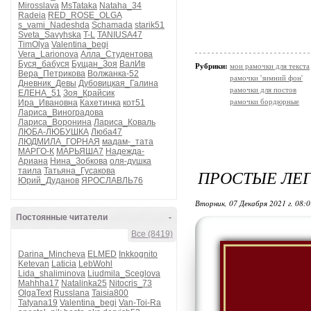
Mirosslava
MsTataka
Nataha_34
Radeia
RED_ROSE_OLGA
s_vami_Nadeshda
Schamada
starik51
Sveta_Savyhska
T-L
TANIUSA47
TimOlya
Valentina_begi
Vera_Larionova
Алла_Студентова
Буся_бабуся
Бущан_Зоя
ВалИв
Рубрики:
мои рамочки для текста
Вера_Петрикова
Волжанка-52
рамочки 'зимний фон'
Дневник_Девы
Дубовицкая_Галина
рамочки для постов
ЕЛЕНА_51
Зоя_Крайсик
рамочки бордюрные
Ира_Ивановна
Кахетинка
кот51
Лариса_Виноградова
Лариса_Воронина
Лариса_Коваль
ЛЮБА-ЛЮБУШКА
Люба47
ЛЮДМИЛА_ГОРНАЯ
мадам-_тата
МАРГО-К
МАРЬЯША7
Надежда-
Ариана
Нина_Зобкова
оля-душка
таила
Татьяна_Гусакова
ПРОСТЫЕ ЛЕГ
Юрий_Дуданов
ЯРОСЛАВЛЬ76
Вторник, 07 Декабря 2021 г. 08:
Постоянные читатели
-
Все (8419)
Darina_Mincheva
ELMED
Inkkognito
Ketevan
Laticia
LebWohl
Lida_shaliminova
Liudmila_Sceglova
Mahhha17
Natalinka25
Nitocris_73
OlgaText
Russlana
Taisia800
Tatyana19
Valentina_begi
Van-Toi-Ra