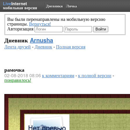
Live
Internet
Дневники
Личка
мобильная версия
Вы были перенаправлены на мобильную версию
страницы.
Вернуться!
Авторизация
Дневник
Arnusha
Лента друзей
-
Дневник
-
Полная версия
рамочка
02-08-2018 08:06
к комментариям
-
к полной версии
-
понравилось!