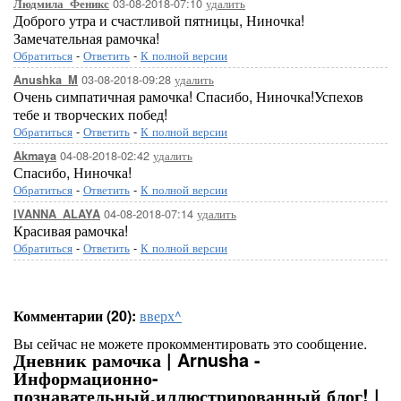
03-08-2018-07:10
удалить
Людмила_Феникс
Доброго утра и счастливой пятницы, Ниночка!
Замечательная рамочка!
Обратиться
-
Ответить
-
К полной версии
03-08-2018-09:28
удалить
Anushka_M
Очень симпатичная рамочка! Спасибо, Ниночка!Успехов
тебе и творческих побед!
Обратиться
-
Ответить
-
К полной версии
04-08-2018-02:42
удалить
Akmaya
Спасибо, Ниночка!
Обратиться
-
Ответить
-
К полной версии
04-08-2018-07:14
удалить
IVANNA_ALAYA
Красивая рамочка!
Обратиться
-
Ответить
-
К полной версии
Комментарии (20):
вверх^
Вы сейчас не можете прокомментировать это сообщение.
Дневник рамочка | Arnusha -
Информационно-
познавательный,иллюстрированный блог! |