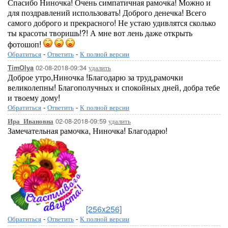
Спасибо Ниночка! Очень симпатичная рамочка! Можно и
для поздравлений использовать! Доброго денечка! Всего
самого доброго и прекрасного! Не устаю удивлятся сколько
ты красоты творишь!?! А мне вот лень даже открыть
фотошоп!
Обратиться
-
Ответить
-
К полной версии
02-08-2018-09:34
удалить
TimOlya
Доброе утро,Ниночка !Благодарю за труд,рамочки
великолепны! Благополучных и спокойных дней, добра тебе
и твоему дому!
Обратиться
-
Ответить
-
К полной версии
02-08-2018-09:59
удалить
Ира_Ивановна
Замечательная рамочка, Ниночка! Благодарю!
[256x256]
Обратиться
-
Ответить
-
К полной версии