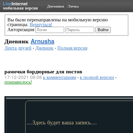
Live
Internet
Дневники
Личка
мобильная версия
Вы были перенаправлены на мобильную версию
страницы.
Вернуться!
Авторизация
Дневник
Arnusha
Лента друзей
-
Дневник
-
Полная версия
рамочки бордюрные для постов
17-12-2021 08:08
к комментариям
-
к полной версии
-
понравилось!
....Здесь будет ваша запись....