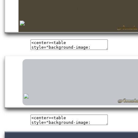
....Здесь будет ваша запись....
....Здесь будет ваша запись....