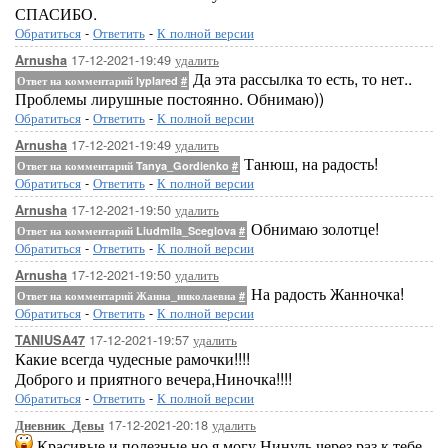
СПАСИБО.
Обратиться
-
Ответить
-
К полной версии
17-12-2021-19:49
удалить
Arnusha
Да эта рассылка то есть, то нет..
Ответ на комментарий lyplared
#
Проблемы лирушные постоянно. Обнимаю))
Обратиться
-
Ответить
-
К полной версии
17-12-2021-19:49
удалить
Arnusha
Танюш, на радость!
Ответ на комментарий Tanya_Gordienko
#
Обратиться
-
Ответить
-
К полной версии
17-12-2021-19:50
удалить
Arnusha
Обнимаю золотце!
Ответ на комментарий Liudmila_Sceglova
#
Обратиться
-
Ответить
-
К полной версии
17-12-2021-19:50
удалить
Arnusha
На радость Жанночка!
Ответ на комментарий Жанна_николаевна
#
Обратиться
-
Ответить
-
К полной версии
17-12-2021-19:57
удалить
TANIUSA47
Какие всегда чудесные рамочки!!!!
Доброго и приятного вечера,Ниночка!!!!
Обратиться
-
Ответить
-
К полной версии
17-12-2021-20:18
удалить
Дневник_Девы
Красивые и полезные,но я могу,Нинуль.через раз к тебе