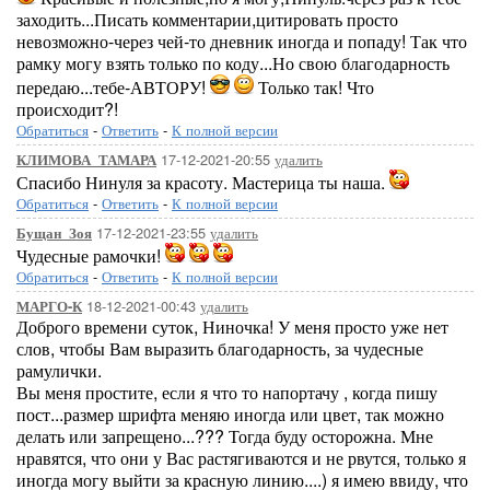
заходить...Писать комментарии,цитировать просто
невозможно-через чей-то дневник иногда и попаду! Так что
рамку могу взять только по коду...Но свою благодарность
передаю...тебе-АВТОРУ!
Только так! Что
происходит?!
Обратиться
-
Ответить
-
К полной версии
17-12-2021-20:55
удалить
КЛИМОВА_ТАМАРА
Спасибо Нинуля за красоту. Мастерица ты наша.
Обратиться
-
Ответить
-
К полной версии
17-12-2021-23:55
удалить
Бущан_Зоя
Чудесные рамочки!
Обратиться
-
Ответить
-
К полной версии
18-12-2021-00:43
удалить
МАРГО-К
Доброго времени суток, Ниночка! У меня просто уже нет
слов, чтобы Вам выразить благодарность, за чудесные
рамулички.
Вы меня простите, если я что то напортачу , когда пишу
пост...размер шрифта меняю иногда или цвет, так можно
делать или запрещено...??? Тогда буду осторожна. Мне
нравятся, что они у Вас растягиваются и не рвутся, только я
иногда могу выйти за красную линию....) я имею ввиду, что