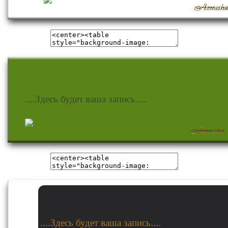
....Здесь будет ваша запись....
....Здесь будет ваша запись....