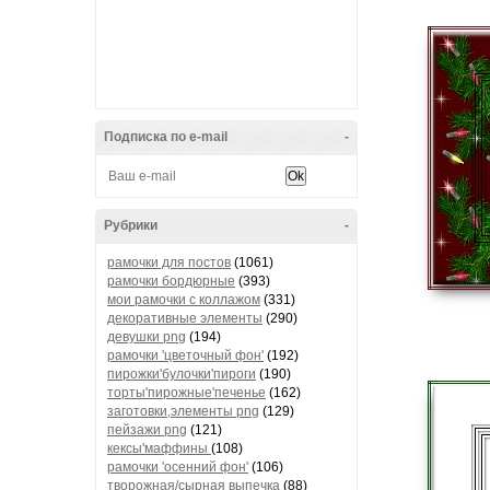
Подписка по e-mail
-
Рубрики
-
рамочки для постов
(1061)
рамочки бордюрные
(393)
мои рамочки с коллажом
(331)
декоративные элементы
(290)
девушки png
(194)
рамочки 'цветочный фон'
(192)
пирожки'булочки'пироги
(190)
торты'пирожные'печенье
(162)
заготовки,элементы png
(129)
пейзажи png
(121)
кексы'маффины
(108)
рамочки 'осенний фон'
(106)
творожная/сырная выпечка
(88)