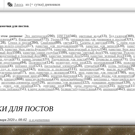
Авось
из (+ сутки) дневников
амочки для постов
.
 этом дневнике:
Это интересно
(290),
ЦВЕТЫ
(346),
цветовые коды
(13),
Худ.галерея
(369)
плееры
(47),
Флеш-картинки
(172),
Уроки
(175),
украшалочки для дневников и постов
(321),
(28),
Стихи и проза
(284),
Смайлики
(89),
свечи
(21),
Салаты и закуски
(119),
С днём рож
ки-золото,серебро
(17),
рамочки для поздравлений
(73),
рамочки для записей
(20),
рамо
92),
рамочки 'фон цвета фуксии'
(15),
рамочки 'фон красный и бордо'
(56),
рамочки 'фон же
овый фон'
(108),
рамочки 'синие голубые'
(109),
рамочки 'светлый фон'
(70),
рамочки 'Рождес
'коричневый и бежевый фон'
(80),
рамочки 'зимний фон'
(255),
рамочки 'зеленый фон'
(114),
р
ки друзей
(71),
рамки 'приват'
(21),
Разделители для текста
(154),
Приколы и юмор
(71),
Пра
ые программы
(84),
Полезности
(124),
позируют дети png
(22),
поздравления
(156),
пожела
реники
(4),
пейзажи png
(121),
пасхальные элементы
(28),
открытки
(358),
осень 'пейзажи'
(6
 год и рождество
(242),
новости и политика
(111),
натюрморты
(14),
мысли вслух
(203)
ужчины,пары
(17),
мои рамочки с коллажом
(331),
мои рамочки для текста
(1780),
мои
иры
(54),
кулинарная книга
(1366),
креатив,фантазии
(12),
красочные фразы для комментов
8),
клипарт
(808),
кино'мультфильмы
(25),
кексы'маффины
(108),
картинки с движущейся вод
,
заготовки,элементы png
(129),
заготовки 'для коллажей'
(22),
домашние животные
(120),
д
),
декор для дизайна
(517),
девушки png
(194),
дары природы десерт
(31),
выпечка
(11
есна 'пейзажи'
(51),
в мире животных
(26),
беляши'чебуреки'блины
(25),
анимация
(462),
авата
И ДЛЯ ПОСТОВ
варя 2020 г. 08:02
+ в цитатник