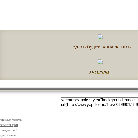
......Здесь будет ваша запись....
чки для текста
'зимний фон'
'Рождество'
для постов