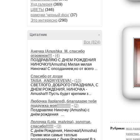
Худ.галерея
(369)
ЦВЕТЫ
(346)
рамочки 'черный фон'
(37)
Это интересно
(290)
Цитатник
-
Все (824)
Анечка (Anushka_M, спасибо
огромное!!!
-
(4)
ПОЗДРАВЛЯЮ С ДНЕМ РОЖДЕНИЯ
НИНОЧКУ!(Arnusha) Милая милая
Ниночка! С опозданием,но от всего ...
Спасибо от души
TAISA_ANDRYEVEVA!
-
(10)
СВЕТЛОГО, ДОБРОГО ПРАЗДНИКА, С
ДНЕМ РОЖДЕНИЯ, НИНОЧКА -
Arnusha!!! Пусть будет крепким з...
Любочка (laplared), благодарю тебя
подружка моя!!!!!!!!!!!
-
(2)
Поздравляю Ниночку (Arnusha) с
днём рождения ...
Лолочка (Lola_malvina), золотце,
спасибо!!!!!!
-
(3)
Рубрики:
мои рамо
С днём Рождения, Ниночка!(Аrnusha)
рамочки 
Прими мои самые теплые
мои рамо
поздравления с Днем Рождения! В э...