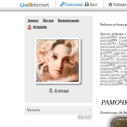
Регистрация
Вход
Рейтинги
Записи
Друзья
Комментарии
Выбрана рубрика
р
Arnusha
Другие рубрики в
часики
(202),
Флеш-
выпечка
(88),
Супы
притчи
(31),
Рамоч
'цветочный фон'
(1
'фиолетовый и роз
фон'
(16),
рамочки 
'8 Марта'
(27),
рам
сайты
(21),
Полезн
пельмени'манты'ва
стола
(203),
новый
поколений
(281),
М
'пейзажи'
(34),
кум
кнопки переходы
(
зима 'пейзажи'
(45)
скрап.наборов
(170
видеоролики
(90),
в
В друзья
РАМОЧК
Музыка
-
Понедельник, 06 Ян
Все (10)