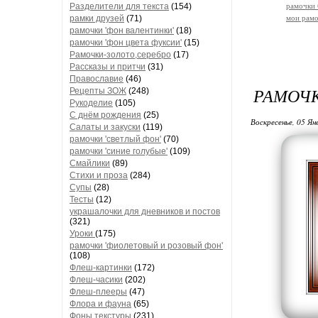
Разделители для текста
(154)
рамочки
рамки друзей
(71)
мои рамо
рамочки 'фон валентинки'
(18)
рамочки 'фон цвета фуксии'
(15)
Рамочки-золото,серебро
(17)
Рассказы и притчи
(31)
Православие
(46)
РАМОЧК
Рецепты ЗОЖ
(248)
Рукоделие
(105)
С днём рождения
(25)
Воскресенье, 05 Ян
Салаты и закуски
(119)
рамочки 'светлый фон'
(70)
рамочки 'синие голубые'
(109)
Смайлики
(89)
Стихи и проза
(284)
Супы
(28)
Тесты
(12)
украшалочки для дневников и постов
(321)
Уроки
(175)
рамочки 'фиолетовый и розовый фон'
(108)
Флеш-картинки
(172)
Флеш-часики
(202)
Флеш-плееры
(47)
Флора и фауна
(65)
Фоны текстуры
(231)