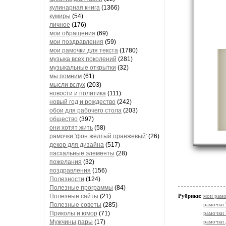
кулинарная книга
(1366)
кумиры
(54)
личное
(176)
мои обращения
(69)
мои поздравления
(59)
мои рамочки для текста
(1780)
музыка всех поколений
(281)
музыкальные открытки
(32)
мы помним
(61)
мысли вслух
(203)
новости и политика
(111)
новый год и рождество
(242)
обои для рабочего стола
(203)
общество
(397)
они хотят жить
(58)
рамочки 'фон желтый оранжевый'
(26)
декор для дизайна
(517)
пасхальные элементы
(28)
пожелания
(32)
поздравления
(156)
Полезности
(124)
Полезные программы
(84)
Полезные сайты
(21)
Рубрики:
мои рамо
Полезные советы
(285)
рамочки 
Приколы и юмор
(71)
рамочки 
Мужчины,пары
(17)
рамочки 