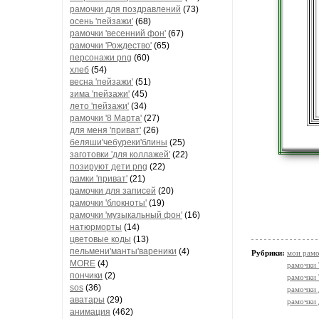
рамочки для поздравлений
(73)
осень 'пейзажи'
(68)
рамочки 'весенний фон'
(67)
рамочки 'Рождество'
(65)
персонажи png
(60)
хлеб
(54)
весна 'пейзажи'
(51)
зима 'пейзажи'
(45)
лето 'пейзажи'
(34)
рамочки '8 Марта'
(27)
для меня 'приват'
(26)
беляши'чебуреки'блины
(25)
заготовки 'для коллажей'
(22)
позируют дети png
(22)
рамки 'приват'
(21)
рамочки для записей
(20)
рамочки 'блокноты'
(19)
рамочки 'музыкальный фон'
(16)
натюрморты
(14)
цветовые коды
(13)
пельмени'манты'вареники
(4)
Рубрики:
мои рамо
MORE
(4)
рамочки 
пончики
(2)
рамочки 
sos
(36)
рамочки 
аватары
(29)
рамочки 
анимация
(462)