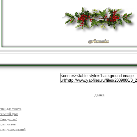
далее
чки для текста
'зимний фон'
'Рождество'
для постов
для поздравлений