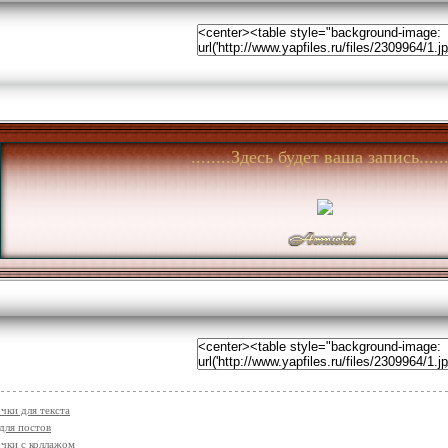
........Здесь будет ваша запись......
чки для текста
для постов
чки с коллажом