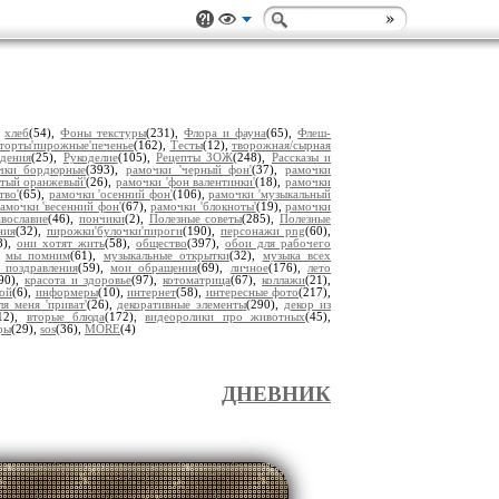
,
хлеб
(54),
Фоны текстуры
(231),
Флора и фауна
(65),
Флеш-
торты'пирожные'печенье
(162),
Тесты
(12),
творожная/сырная
дения
(25),
Рукоделие
(105),
Рецепты ЗОЖ
(248),
Рассказы и
чки бордюрные
(393),
рамочки 'черный фон'
(37),
рамочки
лтый оранжевый'
(26),
рамочки 'фон валентинки'
(18),
рамочки
тво'
(65),
рамочки 'осенний фон'
(106),
рамочки 'музыкальный
амочки 'весенний фон'
(67),
рамочки 'блокноты'
(19),
рамочки
вославие
(46),
пончики
(2),
Полезные советы
(285),
Полезные
ния
(32),
пирожки'булочки'пироги
(190),
персонажи png
(60),
8),
они хотят жить
(58),
общество
(397),
обои для рабочего
,
мы помним
(61),
музыкальные открытки
(32),
музыка всех
 поздравления
(59),
мои обращения
(69),
личное
(176),
лето
(90),
красота и здоровье
(97),
котоматрица
(67),
коллажи
(21),
ой
(6),
информеры
(10),
интернет
(58),
интересные фото
(217),
ля меня 'приват'
(26),
декоративные элементы
(290),
декор из
12),
вторые блюда
(172),
видеоролики про животных
(45),
ры
(29),
sos
(36),
MORE
(4)
ДНЕВНИК