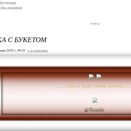
 бордюрные
чки с коллажом
А С БУКЕТОМ
варя 2020 г. 08:03
+ в цитатник
........Здесь будет ваша запись......