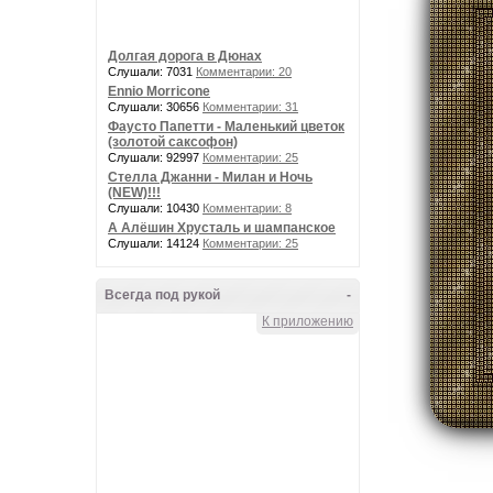
Долгая дорога в Дюнах
Слушали: 7031
Комментарии: 20
Ennio Morricone
Слушали: 30656
Комментарии: 31
Фаусто Папетти - Маленький цветок
(золотой саксофон)
Слушали: 92997
Комментарии: 25
Стелла Джанни - Милан и Ночь
(NEW)!!!
Слушали: 10430
Комментарии: 8
А Алёшин Хрусталь и шампанское
Слушали: 14124
Комментарии: 25
Всегда под рукой
-
К приложению