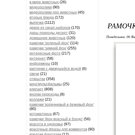
в мире животных
(26)
видеоролики
(90)
видеоролики про животных
(45)
вторые блюда
(172)
выпечка
(1112)
РАМОЧК
декор из скрап.наборов
(170)
дары природы десерт
(31)
Понедельник, 06 Ян
домашние животные
(120)
рамочки 'зеленый фон'
(114)
рамочки 'зимний фон'
(255)
интересные фото
(217)
интернет
(58)
информеры
(10)
картинки с движущейся водой
(6)
свечи
(21)
открытки
(358)
кино'мультфильмы
(25)
клипарт
(808)
кнопки переходы
(8)
коллажи
(21)
рамочки 'коричневый и бежевый фон'
(80)
котоматрица
(67)
рамочки 'фон красный и бордо'
(56)
красота и здоровье
(97)
красочные фразы для комментов
(90)
креатив,фантазии
(12)