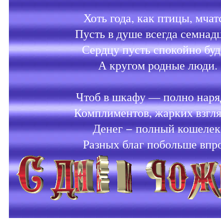
Хоть года, как птицы, мчат
Пусть в душе всегда семнадц
Сердцу пусть спокойно буд
А кругом родные люди.
Чтоб в шкафу — полно наря
Комплиментов, жарких взгля
Денег − полный кошелек
Разных благ побольше впр