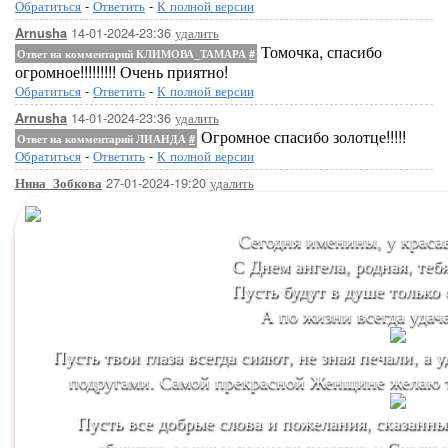
Обратиться
-
Ответить
-
К полной версии
14-01-2024-23:36
удалить
Arnusha
Томочка, спасибо
Ответ на комментарий КЛИМОВА_ТАМАРА
#
огромное!!!!!!!!! Очень приятно!
Обратиться
-
Ответить
-
К полной версии
14-01-2024-23:36
удалить
Arnusha
Огромное спасибо золотце!!!!!
Ответ на комментарий ЛИАНДА
#
Обратиться
-
Ответить
-
К полной версии
27-01-2024-19:20
удалить
Нина_Зобкова
Сегодня именины, у краса
С Днем ангела, родная, теб
Пусть будут в душе только 
А по жизни всегда удача
Пусть твои глаза всегда сияют, не зная печали, а
подругами. Самой прекрасной Женщине желаю т
Пусть все добрые слова и пожелания, сказанны
сбудутся, радуя и принося позитив и Счаст