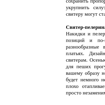
сохранить пропо
укрупнить силу
свитеру могут с
Свитер-пелерин
Накидки и пелер
позиций и по-
разнообразные 
платьях. Диза
свитерам. Осень
для пеших прог
вашему образу н
будет немного н
плохо отаплива
просто незамени