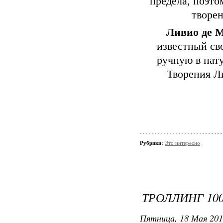
предела, поэто
творе
Ливио де 
известный св
ручную в нат
Творения Л
Рубрики:
Это интересно
ТРОЛЛИНГ 10
Пятница, 18 Мая 201