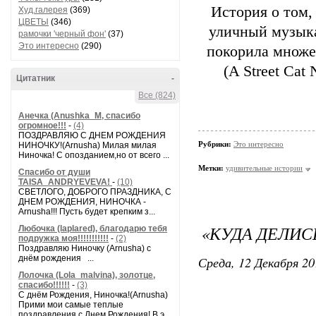
История о том,
Худ.галерея
(369)
ЦВЕТЫ
(346)
уличный музыка
рамочки 'черный фон'
(37)
Это интересно
(290)
покорила множе
(A Street Ca
Цитатник
-
Все (824)
Анечка (Anushka_M, спасибо
огромное!!!
-
(4)
ПОЗДРАВЛЯЮ С ДНЕМ РОЖДЕНИЯ
Рубрики:
Это интересно
НИНОЧКУ!(Arnusha) Милая милая
Ниночка! С опозданием,но от всего ...
Метки:
удивительные истории
Спасибо от души
TAISA_ANDRYEVEVA!
-
(10)
СВЕТЛОГО, ДОБРОГО ПРАЗДНИКА, С
ДНЕМ РОЖДЕНИЯ, НИНОЧКА -
Arnusha!!! Пусть будет крепким з...
«КУДА ДЕЛИ
Любочка (laplared), благодарю тебя
подружка моя!!!!!!!!!!!
-
(2)
Поздравляю Ниночку (Arnusha) с
днём рождения ...
Среда, 12 Декабря 20
Лолочка (Lola_malvina), золотце,
спасибо!!!!!!
-
(3)
С днём Рождения, Ниночка!(Аrnusha)
Прими мои самые теплые
поздравления с Днем Рождения! В э...