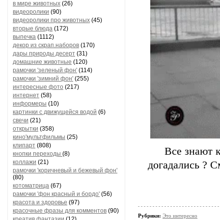
в мире животных
(26)
видеоролики
(90)
видеоролики про животных
(45)
вторые блюда
(172)
выпечка
(1112)
декор из скрап.наборов
(170)
дары природы десерт
(31)
домашние животные
(120)
рамочки 'зеленый фон'
(114)
рамочки 'зимний фон'
(255)
интересные фото
(217)
интернет
(58)
информеры
(10)
картинки с движущейся водой
(6)
свечи
(21)
открытки
(358)
кино'мультфильмы
(25)
клипарт
(808)
Все знают 
кнопки переходы
(8)
коллажи
(21)
догадались ? С
рамочки 'коричневый и бежевый фон'
(80)
котоматрица
(67)
рамочки 'фон красный и бордо'
(56)
красота и здоровье
(97)
красочные фразы для комментов
(90)
Рубрики:
Это интересно
креатив,фантазии
(12)