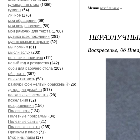
кулинарная книга
(1366)
Метки:
разоблачаем
кумиры
(54)
личное
(176)
мои обращения
(69)
мои поздравления
(59)
мои рамочки для текста
(1780)
НЕРАЗЛУЧНЫЕ
музыка всех поколений
(281)
музыкальные открытки
(32)
мы помним
(61)
Воскресенье, 06 Янва
мысли вслух
(203)
новости и политика
(111)
новый год и рождество
(242)
обои для рабочего стола
(203)
общество
(397)
они хотят жить
(58)
рамочки 'фон желтый оранжевый'
(26)
декор для дизайна
(517)
пасхальные элементы
(28)
пожелания
(32)
поздравления
(156)
Полезности
(124)
Полезные программы
(84)
Полезные сайты
(21)
Полезные советы
(285)
Приколы и юмор
(71)
Мужчины,пары
(17)