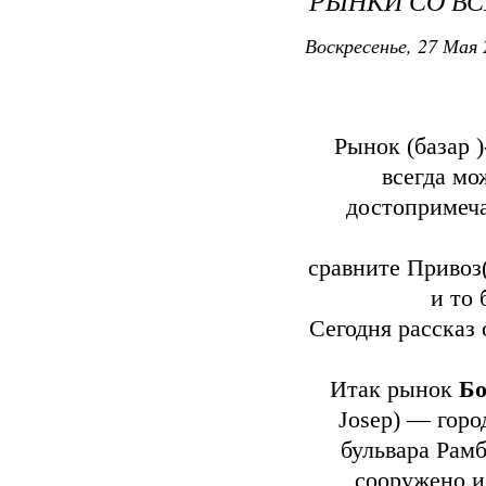
РЫНКИ СО ВС
Воскресенье, 27 Мая 
Рынок (базар )
всегда мо
достопримеча
сравните Привоз(
и то 
Сегодня рассказ
Итак рынок
Бо
Josep) — горо
бульвара Рамб
сооружено и