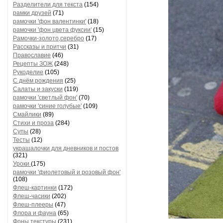
Разделители для текста
(154)
рамки друзей
(71)
рамочки 'фон валентинки'
(18)
рамочки 'фон цвета фуксии'
(15)
Рамочки-золото,серебро
(17)
Рассказы и притчи
(31)
Православие
(46)
Рецепты ЗОЖ
(248)
Рукоделие
(105)
С днём рождения
(25)
Салаты и закуски
(119)
рамочки 'светлый фон'
(70)
рамочки 'синие голубые'
(109)
Смайлики
(89)
Стихи и проза
(284)
Супы
(28)
Тесты
(12)
украшалочки для дневников и постов
(321)
Уроки
(175)
рамочки 'фиолетовый и розовый фон'
(108)
Флеш-картинки
(172)
Флеш-часики
(202)
Флеш-плееры
(47)
Флора и фауна
(65)
Фоны текстуры
(231)