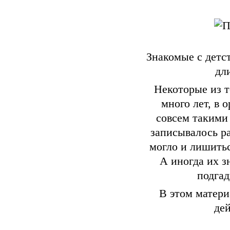
Знакомые с детс
дл
Некоторые из т
много лет, в 
совсем такими 
записывалось ра
могло и лишитьс
А иногда их з
подгад
В этом матери
де