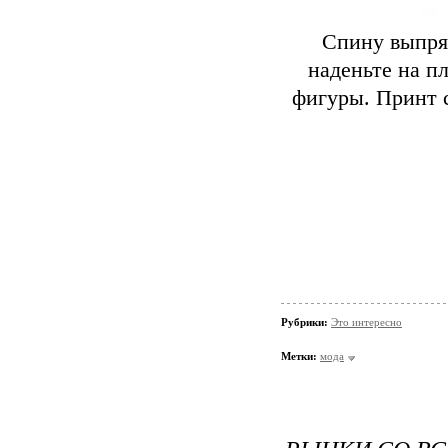
Спину выпрям
наденьте на п
фигуры. Принт с
Рубрики:
Это интересно
Метки:
мода