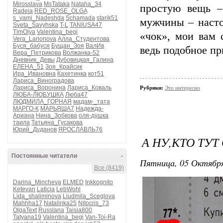
Mirosslava
MsTataka
Nataha_34
простую вещь –
Radeia
RED_ROSE_OLGA
s_vami_Nadeshda
Schamada
starik51
мужчины – насто
Sveta_Savyhska
T-L
TANIUSA47
TimOlya
Valentina_begi
«чок», мои вам с
Vera_Larionova
Алла_Студентова
Буся_бабуся
Бущан_Зоя
ВалИв
ведь подобное пр
Вера_Петрикова
Волжанка-52
Дневник_Девы
Дубовицкая_Галина
ЕЛЕНА_51
Зоя_Крайсик
Ира_Ивановна
Кахетинка
кот51
Лариса_Виноградова
Лариса_Воронина
Лариса_Коваль
Рубрики:
Это интересно
ЛЮБА-ЛЮБУШКА
Люба47
ЛЮДМИЛА_ГОРНАЯ
мадам-_тата
МАРГО-К
МАРЬЯША7
Надежда-
Ариана
Нина_Зобкова
оля-душка
таила
Татьяна_Гусакова
Юрий_Дуданов
ЯРОСЛАВЛЬ76
А НУ,КТО ТУ
Постоянные читатели
-
Пятница, 05 Октября
Все (8419)
Darina_Mincheva
ELMED
Inkkognito
Ketevan
Laticia
LebWohl
Lida_shaliminova
Liudmila_Sceglova
Mahhha17
Natalinka25
Nitocris_73
OlgaText
Russlana
Taisia800
Tatyana19
Valentina_begi
Van-Toi-Ra