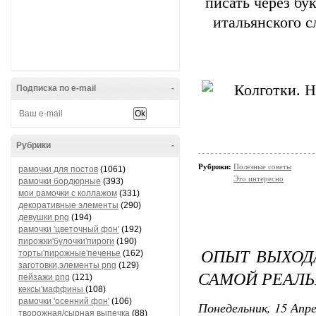
писать через бу
итальянского с
Подписка по e-mail
-
Рубрики
-
Рубрики:
Полезные советы
рамочки для постов
(1061)
Это интересно
рамочки бордюрные
(393)
мои рамочки с коллажом
(331)
декоративные элементы
(290)
девушки png
(194)
рамочки 'цветочный фон'
(192)
пирожки'булочки'пироги
(190)
ОПЫТ ВЫХОДА
торты'пирожные'печенье
(162)
заготовки,элементы png
(129)
САМОЙ РЕАЛ
пейзажи png
(121)
кексы'маффины
(108)
рамочки 'осенний фон'
(106)
Понедельник, 15 Апре
творожная/сырная выпечка
(88)