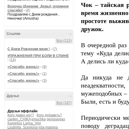
Чок – тайская р
Верочка (Дневник_Девы), огромное
спасибо!
-
(4)
время жизненно 
Поздравляю с Днем рождения ,
Ниночка! (Arnusha)
простоте выжива
дружок.
Ссылки
-
Все (215)
В очередной раз
С Днем Рождения меня !
-
(7)
тему «Куда дели
УПРАЖНЕНИЯ ПРИ БОЛИ В СПИНЕ
-
(14)
А делись ли куда
«Спасибо, жизнь!»
-
(9)
«Спасибо, жизнь!»
-
(1)
Да никуда не 
«Спасибо, жизнь!»
-
(3)
неадекватности
мужеподобных – 
Друзья
-
Были, есть и буду
Все (187)
Друзья оффлайн
Кого давно нет?
Кого добавить?
Периодически м
capten_CHIKA
emuchka
geniavegas
Kamelius
Larisa_Vini
поводу деграда
Liudmila_Sceglova
lola-malvina