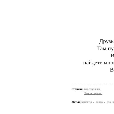
Друзь
Там пу
В
найдете мног
В
Рубрики:
видеоролики
Это интересно
Метки:
рецепты
видео
это и