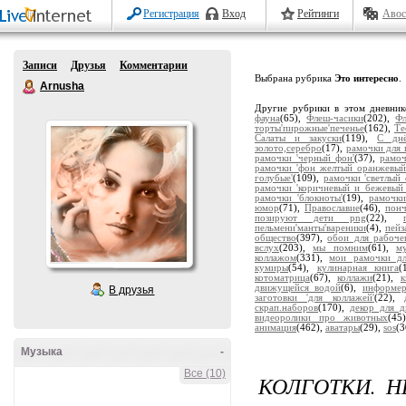
Регистрация
Вход
Рейтинги
Авос
Записи
Друзья
Комментарии
Выбрана рубрика
Это интересно
.
Arnusha
Другие рубрики в этом дневни
фауна
(65),
Флеш-часики
(202),
Ф
торты'пирожные'печенье
(162),
Те
Салаты и закуски
(119),
С дн
золото,серебро
(17),
рамочки для 
рамочки 'черный фон'
(37),
рамоч
рамочки 'фон желтый оранжевый
голубые'
(109),
рамочки 'светлый 
рамочки 'коричневый и бежевый
рамочки 'блокноты'
(19),
рамочки
юмор
(71),
Православие
(46),
пон
позируют дети png
(22),
пельмени'манты'вареники
(4),
пейз
общество
(397),
обои для рабоче
вслух
(203),
мы помним
(61),
м
коллажом
(331),
мои рамочки дл
кумиры
(54),
кулинарная книга
(
котоматрица
(67),
коллажи
(21),
движущейся водой
(6),
информе
В друзья
заготовки 'для коллажей'
(22),
скрап.наборов
(170),
декор для д
видеоролики про животных
(45
анимация
(462),
аватары
(29),
sos
(3
Музыка
-
Все (10)
КОЛГОТКИ. 