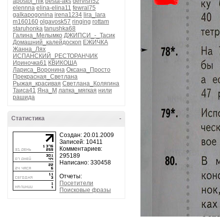
apostol_nik
besta-aks
dervish52
elennna
elina-elina11
fewral75
galkapogonina
irena1234
lira_lara
m160160
olgavosk57
ringing
rottam
staruhonka
tanushka68
Галина_Мелымко
ДЖИПСИ_-_Тасик
Домашний_калейдоскоп
ЕЖИЧКА
Жанна_Лях
ИСПАНСКИЙ_РЕСТОРАНЧИК
Ириночка61
КВИКОША
Лариса_Воронина
Оксана_Просто
Прекрасная_Светлана
Рыжая_красивая
Светлана_Колягина
Таиса41
Яна_М
лапка_мягкая
нили
рашида
Статистика
-
Создан: 20.01.2009
Записей: 10411
Комментариев:
295189
Написано: 330458
Отчеты:
Посетители
Поисковые фразы