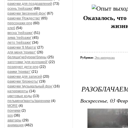
рамочки для поздравлений
(73)
осень 'пейзажи'
(68)
рамочки 'весенний фон'
(67)
Оказалось, что
рамочки 'Рождество'
(65)
персонажи png
(60)
жизни
хлеб
(54)
весна 'пейзажи'
(51)
зима 'пейзажи'
(45)
лето 'пейзажи'
(34)
рамочки '8 Марта'
(27)
для меня 'приват'
(26)
беляши'чебуреки'блины
(25)
Рубрики:
Это интересно
заготовки 'для коллажей'
(22)
позируют дети png
(22)
рамки 'приват'
(21)
рамочки для записей
(20)
рамочки 'блокноты'
(19)
РАЗОБЛАЧАЕМ
рамочки 'музыкальный фон'
(16)
натюрморты
(14)
цветовые коды
(13)
Воскресенье, 03 Февр
пельмени'манты'вареники
(4)
MORE
(4)
пончики
(2)
sos
(36)
аватары
(29)
анимация
(462)