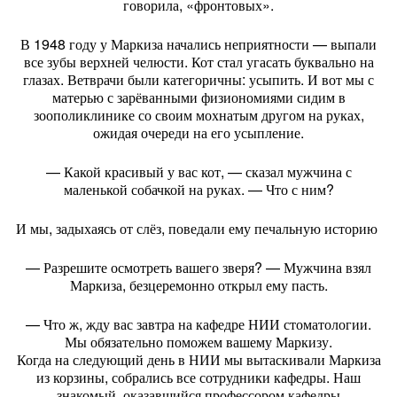
говорила, «фронтовых».
В 1948 году у Маркиза начались неприятности — выпали
все зубы верхней челюсти. Кот стал угасать буквально на
глазах. Ветврачи были категоричны: усыпить. И вот мы с
матерью с зарёванными физиономиями сидим в
зоополиклинике со своим мохнатым другом на руках,
ожидая очереди на его усыпление.
— Какой красивый у вас кот, — сказал мужчина с
маленькой собачкой на руках. — Что с ним?
И мы, задыхаясь от слёз, поведали ему печальную историю
.
— Разрешите осмотреть вашего зверя? — Мужчина взял
Маркиза, безцеремонно открыл ему пасть.
— Что ж, жду вас завтра на кафедре НИИ стоматологии.
Мы обязательно поможем вашему Маркизу.
Когда на следующий день в НИИ мы вытаскивали Маркиза
из корзины, собрались все сотрудники кафедры. Наш
знакомый, оказавшийся профессором кафедры