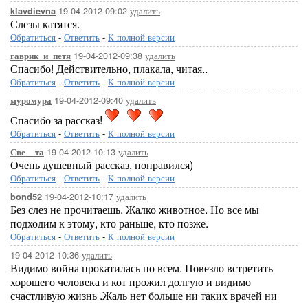
19-04-2012-09:02
удалить
klavdievna
Слезы катятся.
Обратиться
-
Ответить
-
К полной версии
19-04-2012-09:38
удалить
гаврик_и_петя
Спасибо! Действительно, плакала, читая..
Обратиться
-
Ответить
-
К полной версии
19-04-2012-09:40
удалить
муромура
Спасибо за рассказ!
Обратиться
-
Ответить
-
К полной версии
19-04-2012-10:13
удалить
Све__та
Очень душевный рассказ, понравился)
Обратиться
-
Ответить
-
К полной версии
19-04-2012-10:17
удалить
bond52
Без слез не прочитаешь. Жалко животное. Но все мы
подходим к этому, кто раньше, кто позже.
Обратиться
-
Ответить
-
К полной версии
19-04-2012-10:36
удалить
Видимо война прокатилась по всем. Повезло встретить
хорошего человека и кот прожил долгую и видимо
счастливую жизнь .Жаль нет больше ни таких врачей ни