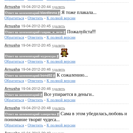
19-04-2012-20:44
удалить
Arnusha
Я тоже плакала...
Ответ на комментарий klavdievna
#
Обратиться
-
Ответить
-
К полной версии
19-04-2012-20:45
удалить
Arnusha
Пожалуйста!!!
Ответ на комментарий гаврик_и_петя
#
Обратиться
-
Ответить
-
К полной версии
19-04-2012-20:45
удалить
Arnusha
Ответ на комментарий муромура
#
Обратиться
-
Ответить
-
К полной версии
19-04-2012-20:46
удалить
Arnusha
К сожалению...
Ответ на комментарий bond52
#
Обратиться
-
Ответить
-
К полной версии
19-04-2012-20:46
удалить
Arnusha
Все упирается в деньги..
Ответ на комментарий
#
Обратиться
-
Ответить
-
К полной версии
19-04-2012-20:48
удалить
Arnusha
Сама в этом убедилась,любовь и
Ответ на комментарий хаверочка
#
понимание творят чудеса...
Обратиться
-
Ответить
-
К полной версии
19-04-2012-20:49
удалить