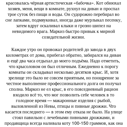
красовалась чёрная артистическая «бабочка». Кот обнюхал
хозяев, меня, вещи в комнате, рухнул на диван и проспал
трое суток без пищи и воды. Он судорожно перебирал во
сне лапками, подмяукивал, иногда даже мурлыкал песенку,
затем вдруг оскаливал клыки и грозно шипел на
невидимого врага. Маркиз быстро привык к мирной
созидательной жизни.
Каждое утро он провожал родителей до завода в двух
километрах от дома, прибегал обратно, забирался на диван
и ещё два часа отдыхал до моего подъёма. Надо отметить,
что крысоловом он был отличным. Ежедневно к порогу
комнаты он складывал несколько десятков крыс. И, хотя
зрелище это было не совсем приятным, но поощрение за
честное выполнение профессионального долга он получал
сполна. Маркиз не ел крыс, в его повседневный рацион
входило всё то, что мог позволить себе человек в то
голодное время — макаронные изделия с рыбой,
выловленной из Невы, птицы и пивные дрожжи. Что
касается последнего — в этом ему отказа не было. На улице
стоял павильон с лечебными пивными дрожжами, и
продавщица всегда наливала коту 100-150 граммов, как она