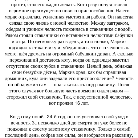
протез, стал его жадно жевать. Кот сразу почувствовал
огромное преимущество нового приспособления. На его
морде отразилась усиленная умственная работа. Он навсегда
связал свою жизнь с новой челюстью. Между завтраком,
обедом и ужином челюсть покоилась в стаканчике с водой.
Рядом стояли стаканчики со вставными челюстями бабушки
и отца. По нескольку раз в день, а то и ночью, Маркиз
подходил к стаканчику и, убедившись, что его челюсть на
месте, шёл дремать на огромный бабушкин диван. А сколько
переживаний досталось коту, когда он однажды заметил
отсутствие своих зубов в стаканчике! Целый день, обнажая
свои беззубые дёсны, Маркиз орал, как бы спрашивая
домашних, куда они задевали его приспособление? Челюсть
он обнаружил сам — она закатилась под раковину. После
этого случая кот большую часть времени сидел рядом —
сторожил свой стаканчик. Так, с искусственной челюстью,
кот прожил 16 лет.
Когда ему пошёл 24-й год, он почувствовал свой уход в
вечность. За несколько дней до смерти он уже более не
подходил к своему заветному стаканчику. Только в самый
последний день, собрав все силы, он взобрался на раковину,