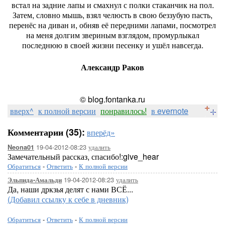
встал на задние лапы и смахнул с полки стаканчик на пол.
Затем, словно мышь, взял челюсть в свою беззубую пасть,
перенёс на диван и, обняв её передними лапами, посмотрел
на меня долгим звериным взглядом, промурлыкал
последнюю в своей жизни песенку и ушёл навсегда.
Александр Раков
© blog.fontanka.ru
вверх^
к полной версии
понравилось!
в evernote
Комментарии (35):
вперёд»
19-04-2012-08:23
удалить
Neona01
Замечательный рассказ, спасибо!:give_hear
Обратиться
-
Ответить
-
К полной версии
19-04-2012-08:23
удалить
Эльпида-Амальди
Да, наши дркзья делят с нами ВСЁ...
(Добавил ссылку к себе в дневник)
Обратиться
-
Ответить
-
К полной версии