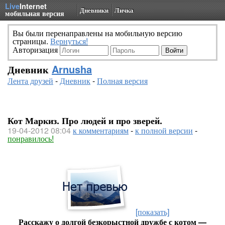
Live
Internet
Дневники
Личка
мобильная версия
Вы были перенаправлены на мобильную версию
страницы.
Вернуться!
Авторизация
Дневник
Arnusha
Лента друзей
-
Дневник
-
Полная версия
Кот Маркиз. Про людей и про зверей.
19-04-2012 08:04
к комментариям
-
к полной версии
-
понравилось!
[показать]
Расскажу о долгой безкорыстной дружбе с котом —