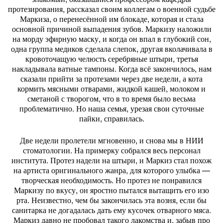
протезирования, рассказал своим коллегам о военной судьбе
Маркиза, о перенесённой им блокаде, которая и стала
основной причиной выпадения зубов. Маркизу наложили
на морду эфирную маску, и когда он впал в глубокий сон,
одна группа медиков сделала слепок, другая вколачивала в
кровоточащую челюсть серебряные штыри, третья
накладывала ватные тампоны. Когда всё закончилось, нам
сказали прийти за протезами через две недели, а кота
кормить мясными отварами, жидкой кашей, молоком и
сметаной с творогом, что в то время было весьма
проблематично. Но наша семья, урезая свои суточные
пайки, справилась.
Две недели пролетели мгновенно, и снова мы в НИИ
стоматологии. На примерку собрался весь персонал
института. Протез надели на штыри, и Маркиз стал похож
на артиста оригинального жанра, для которого улыбка —
творческая необходимость. Но протез не понравился
Маркизу по вкусу, он яростно пытался вытащить его изо
рта. Неизвестно, чем бы закончилась эта возня, если бы
санитарка не догадалась дать ему кусочек отварного мяса.
Маркиз давно не пробовал такого лакомства и, забыв про