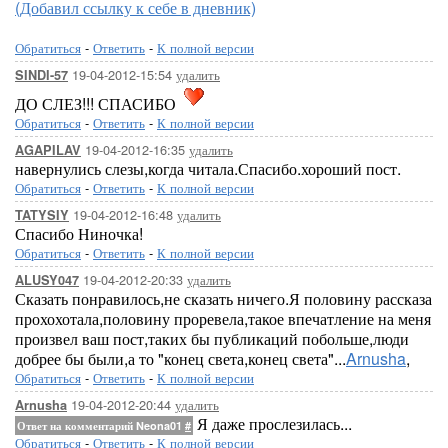
(Добавил ссылку к себе в дневник)
Обратиться
-
Ответить
-
К полной версии
19-04-2012-15:54
удалить
SINDI-57
ДО СЛЕЗ!!! СПАСИБО
Обратиться
-
Ответить
-
К полной версии
19-04-2012-16:35
удалить
AGAPILAV
навернулись слезы,когда читала.Спасибо.хороший пост.
Обратиться
-
Ответить
-
К полной версии
19-04-2012-16:48
удалить
TATYSIY
Спасибо Ниночка!
Обратиться
-
Ответить
-
К полной версии
19-04-2012-20:33
удалить
ALUSY047
Сказать понравилось,не сказать ничего.Я половину рассказа
прохохотала,половину проревела,такое впечатление на меня
произвел ваш пост,таких бы публикаций побольше,люди
добрее бы были,а то "конец света,конец света"...
Arnusha
,
Обратиться
-
Ответить
-
К полной версии
19-04-2012-20:44
удалить
Arnusha
Я даже прослезилась...
Ответ на комментарий Neona01
#
Обратиться
-
Ответить
-
К полной версии