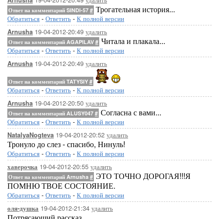
Arnusha
Трогательная история...
Ответ на комментарий SINDI-57
#
Обратиться
-
Ответить
-
К полной версии
19-04-2012-20:49
удалить
Arnusha
Читала и плакала...
Ответ на комментарий AGAPILAV
#
Обратиться
-
Ответить
-
К полной версии
19-04-2012-20:49
удалить
Arnusha
Ответ на комментарий TATYSIY
#
Обратиться
-
Ответить
-
К полной версии
19-04-2012-20:50
удалить
Arnusha
Согласна с вами...
Ответ на комментарий ALUSY047
#
Обратиться
-
Ответить
-
К полной версии
19-04-2012-20:52
удалить
NatalyaNogteva
Тронуло до слез - спасибо, Нинуль!
Обратиться
-
Ответить
-
К полной версии
19-04-2012-20:55
удалить
хаверочка
ЭТО ТОЧНО ДОРОГАЯ!!!Я
Ответ на комментарий Arnusha
#
ПОМНЮ ТВОЕ СОСТОЯНИЕ.
Обратиться
-
Ответить
-
К полной версии
19-04-2012-21:34
удалить
оля-душка
Потрясающий рассказ