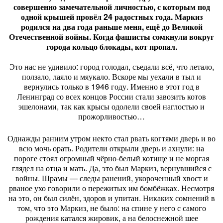
совершенно замечательной личностью, с которым под
одной крышей провёл 24 радостных года. Маркиз
родился на два года раньше меня, ещё до Великой
Отечественной войны. Когда фашисты сомкнули вокруг
города кольцо блокады, кот пропал.
Это нас не удивило: город голодал, съедали всё, что летало,
ползало, лаяло и мяукало. Вскоре мы уехали в тыл и
вернулись только в 1946 году. Именно в этот год в
Ленинград со всех концов России стали завозить котов
эшелонами, так как крысы одолели своей наглостью и
прожорливостью…
Однажды ранним утром некто стал рвать когтями дверь и во
всю мочь орать. Родители открыли дверь и ахнули: на
пороге стоял огромный чёрно-белый котище и не моргая
глядел на отца и мать. Да, это был Маркиз, вернувшийся с
войны. Шрамы — следы ранений, укороченный хвост и
рваное ухо говорили о пережитых им бомбёжках. Несмотря
на это, он был силён, здоров и упитан. Никаких сомнений в
том, что это Маркиз, не было: на спине у него с самого
рождения катался жировик, а на белоснежной шее