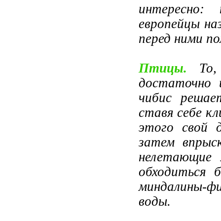
интересно:
европейцы на
перед ними по
Птицы.
То, 
достаточно 
чибис решае
ставя себе кл
этого свой д
затем впрыск
нелетающие 
обходиться 
миндалины-ф
воды.