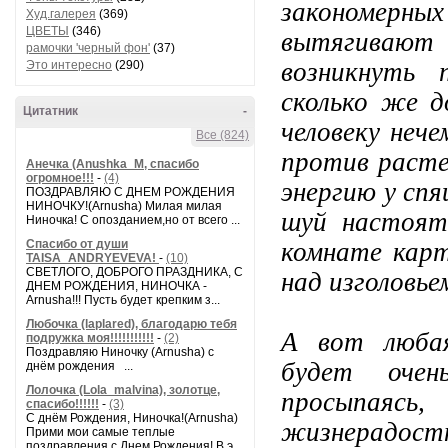
закономер
Худ.галерея
(369)
ЦВЕТЫ
(346)
вытягивают 
рамочки 'черный фон'
(37)
возникнуть 
Это интересно
(290)
сколько же 
Цитатник
-
человеку неч
Все (824)
против расте
Анечка (Anushka_M, спасибо
огромное!!!
-
(4)
энергию у спя
ПОЗДРАВЛЯЮ С ДНЕМ РОЖДЕНИЯ
НИНОЧКУ!(Arnusha) Милая милая
шуй настоят
Ниночка! С опозданием,но от всего ...
Спасибо от души
комнате карт
TAISA_ANDRYEVEVA!
-
(10)
СВЕТЛОГО, ДОБРОГО ПРАЗДНИКА, С
над изголовье
ДНЕМ РОЖДЕНИЯ, НИНОЧКА -
Arnusha!!! Пусть будет крепким з...
Любочка (laplared), благодарю тебя
А вот любая
подружка моя!!!!!!!!!!!
-
(2)
Поздравляю Ниночку (Arnusha) с
будет очен
днём рождения ...
Лолочка (Lola_malvina), золотце,
просыпая
спасибо!!!!!!
-
(3)
С днём Рождения, Ниночка!(Аrnusha)
жизнерадостн
Прими мои самые теплые
поздравления с Днем Рождения! В э...