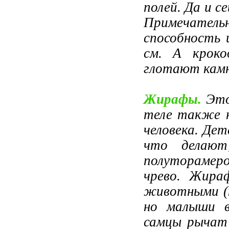
полей. Да и 
Примечатель
способность 
см. А кроко
глотают камн
Жирафы.
Это
теле также н
человека. Де
что делают
полуторамер
чрево. Жира
животными (н
но малыши в
самцы рычат 