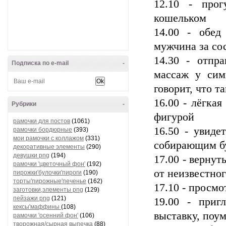
12.10 - про
кошельком
14.00 - обед
мужчина за со
14.30 - отпр
Подписка по e-mail
-
массаж у сим
говорит, что т
16.00 - лёгка
Рубрики
-
фигурой
рамочки для постов
(1061)
16.50 - увиде
рамочки бордюрные
(393)
мои рамочки с коллажом
(331)
собирающим б
декоративные элементы
(290)
девушки png
(194)
17.00 - вернут
рамочки 'цветочный фон'
(192)
от неизвестног
пирожки'булочки'пироги
(190)
торты'пирожные'печенье
(162)
17.10 - просм
заготовки,элементы png
(129)
пейзажи png
(121)
19.00 - приг
кексы'маффины
(108)
выставку, поу
рамочки 'осенний фон'
(106)
творожная/сырная выпечка
(88)