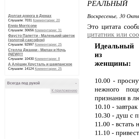
РЕАЛЬНЫЙ
Воскресенье, 30 Октя
Долгая дорога в Дюнах
Слушали: 7031
Комментарии: 20
Это цитата соо
Ennio Morricone
Слушали: 30656
Комментарии: 31
цитатник или со
Фаусто Папетти - Маленький цветок
(золотой саксофон)
Идеальный
Слушали: 92997
Комментарии: 25
Стелла Джанни - Милан и Ночь
из жи
(NEW)!!!
Слушали: 10430
Комментарии: 8
женщины:
А Алёшин Хрусталь и шампанское
Слушали: 14124
Комментарии: 25
10.00 - просну
Всегда под рукой
-
нежного поц
К приложению
признания в л
10.10 - завтра
10.30 - душ с 
11.00 - встать
11.10 - привес