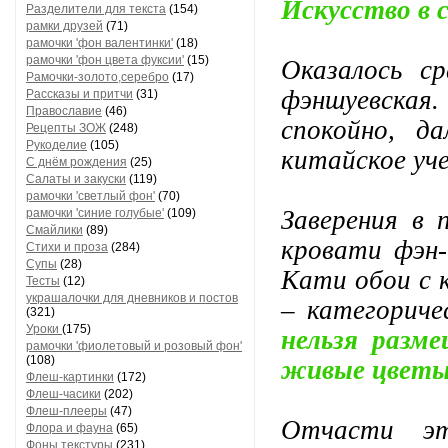
Искусство в 
Разделители для текста
(154)
рамки друзей
(71)
рамочки 'фон валентинки'
(18)
рамочки 'фон цвета фуксии'
(15)
Оказалось с
Рамочки-золото,серебро
(17)
фэншуевска
Рассказы и притчи
(31)
Православие
(46)
спокойно, д
Рецепты ЗОЖ
(248)
Рукоделие
(105)
китайское уче
С днём рождения
(25)
Салаты и закуски
(119)
рамочки 'светлый фон'
(70)
Заверения в 
рамочки 'синие голубые'
(109)
Смайлики
(89)
кровати фэн-
Стихи и проза
(284)
Супы
(28)
Кати обои с 
Тесты
(12)
украшалочки для дневников и постов
– категориче
(321)
Уроки
(175)
нельзя разм
рамочки 'фиолетовый и розовый фон'
(108)
живые цветы
Флеш-картинки
(172)
Флеш-часики
(202)
Флеш-плееры
(47)
Отчасти эт
Флора и фауна
(65)
Фоны текстуры
(231)