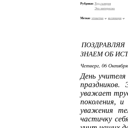
Рубрики:
Худ.галерея
Это интересно
Метки:
этикетки
коллекция
ПОЗДРАВЛЯ
ЗНАЕМ ОБ ИС
Четверг, 06 Октября
День учителя
праздников.
уважает труд
поколения, 
уважения те
частичку себ
учит наших д