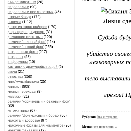
в мире животных
(26)
видеоролики
(90)
видеоролики про животных
(45)
вторые блюда
(172)
Ливия сде
выпечка
(1112)
декор из скрап.наборов
(170)
дары природы десерт
(31)
Судьба буд
домашние животные
(120)
рамочки 'зеленый фон'
(114)
рамочки 'зимний фон'
(255)
интересные фото
(217)
убийство своег
интернет
(58)
легковерных по
информеры
(10)
картинки с движущейся водой
(6)
свечи
(21)
открытки
(358)
тело выставили 
кино'мультфильмы
(25)
клипарт
(808)
кнопки переходы
(8)
грехов! П
коллажи
(21)
рамочки 'коричневый и бежевый фон'
(80)
котоматрица
(67)
рамочки 'фон красный и бордо'
(56)
Рубрики:
Это интересно
красота и здоровье
(97)
красочные фразы для комментов
(90)
Метки:
это интересно
креатив,фантазии
(12)