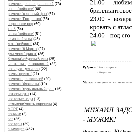
21.00 - любим
рамочки для поздравлений
(73)
осень 'пейзажи'
(68)
бриллиантовое
рамочки 'весенний фон'
(67)
23.00 - возвр
рамочки 'Рождество'
(65)
персонажи png
(60)
кровать с атл
хлеб
(54)
весна 'пейзажи'
(51)
24.00 - под ег
зима 'пейзажи'
(45)
лето 'пейзажи'
(34)
рамочки '8 Марта'
(27)
для меня 'приват'
(26)
беляши'чебуреки'блины
(25)
заготовки 'для коллажей'
(22)
Рубрики:
Это интересно
позируют дети png
(22)
общество
рамки 'приват'
(21)
рамочки для записей
(20)
Метки:
женщины
это интересн
рамочки 'блокноты'
(19)
рамочки 'музыкальный фон'
(16)
натюрморты
(14)
цветовые коды
(13)
пельмени'манты'вареники
(4)
МИХАИЛ ЗАДО
MORE
(4)
пончики
(2)
- МУЖИК!
sos
(36)
аватары
(29)
анимация
(462)
Воскресенье, 30 Октя