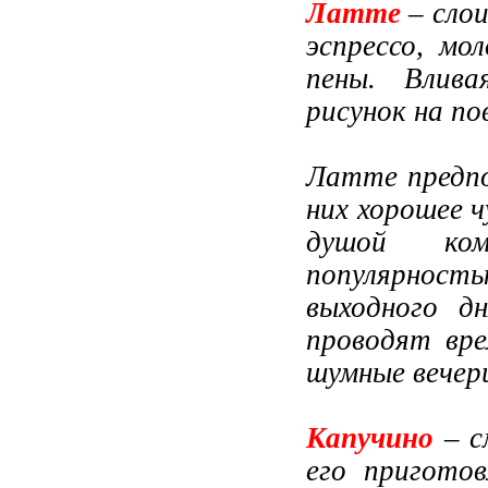
Латте
– сло
эспрессо, мо
пены. Влива
рисунок на по
Латте предпо
них хорошее 
душой ко
популярност
выходного д
проводят вр
шумные вечери
Капучино
– с
его приготов