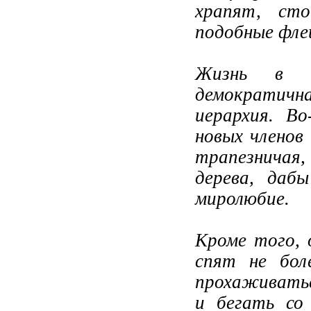
храпят, ст
подобные фле
Жизнь в с
демократич
иерархия. В
новых членов
трапезничая
дерева, даб
миролюбие.
Кроме того, 
спят не бол
прохаживатьс
и бегать со