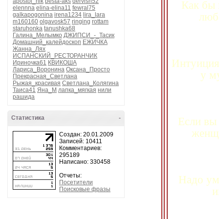
apostol_nik
besta-aks
dervish52
Как бы
elennna
elina-elina11
fewral75
люб
galkapogonina
irena1234
lira_lara
m160160
olgavosk57
ringing
rottam
staruhonka
tanushka68
Галина_Мелымко
ДЖИПСИ_-_Тасик
Домашний_калейдоскоп
ЕЖИЧКА
Жанна_Лях
ИСПАНСКИЙ_РЕСТОРАНЧИК
Интуиция
Ириночка61
КВИКОША
Лариса_Воронина
Оксана_Просто
у м
Прекрасная_Светлана
Рыжая_красивая
Светлана_Колягина
Таиса41
Яна_М
лапка_мягкая
нили
рашида
Статистика
-
Если вы 
женщи
Создан: 20.01.2009
Записей: 10411
Комментариев:
295189
Написано: 330458
Отчеты:
Надо ум
Посетители
и
Поисковые фразы