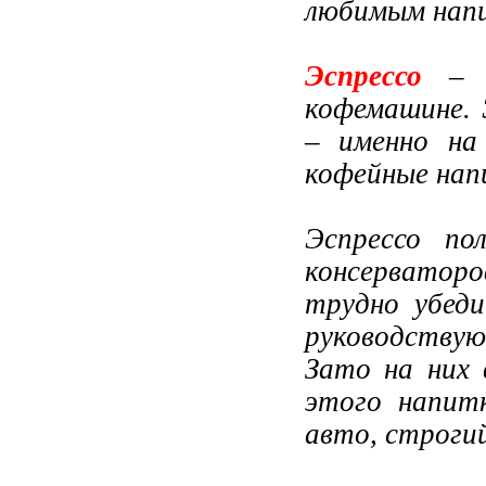
любимым напи
Эспрессо
– к
кофемашине. 
– именно на
кофейные нап
Эспрессо по
консерватор
трудно убеди
руководствую
Зато на них
этого напит
авто, строгий