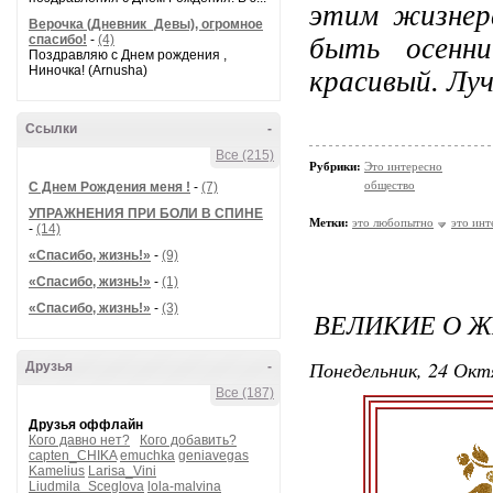
этим жизнер
Верочка (Дневник_Девы), огромное
спасибо!
-
(4)
быть осенн
Поздравляю с Днем рождения ,
Ниночка! (Arnusha)
красивый. Лу
Ссылки
-
Все (215)
Рубрики:
Это интересно
общество
С Днем Рождения меня !
-
(7)
УПРАЖНЕНИЯ ПРИ БОЛИ В СПИНЕ
Метки:
это любопытно
это инт
-
(14)
«Спасибо, жизнь!»
-
(9)
«Спасибо, жизнь!»
-
(1)
«Спасибо, жизнь!»
-
(3)
ВЕЛИКИЕ О Ж
Понедельник, 24 Окт
Друзья
-
Все (187)
Друзья оффлайн
Кого давно нет?
Кого добавить?
capten_CHIKA
emuchka
geniavegas
Kamelius
Larisa_Vini
Liudmila_Sceglova
lola-malvina