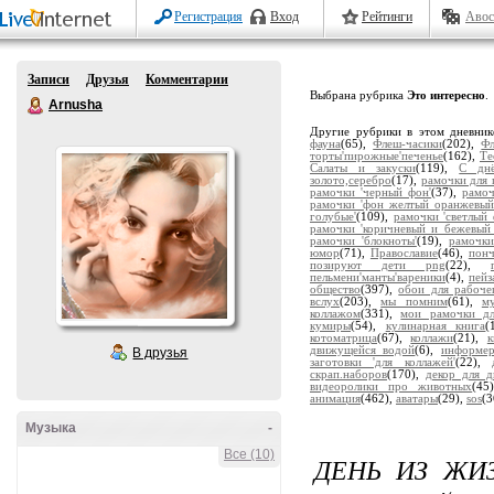
Регистрация
Вход
Рейтинги
Авос
Записи
Друзья
Комментарии
Выбрана рубрика
Это интересно
.
Arnusha
Другие рубрики в этом дневни
фауна
(65),
Флеш-часики
(202),
Ф
торты'пирожные'печенье
(162),
Те
Салаты и закуски
(119),
С дн
золото,серебро
(17),
рамочки для 
рамочки 'черный фон'
(37),
рамоч
рамочки 'фон желтый оранжевый
голубые'
(109),
рамочки 'светлый 
рамочки 'коричневый и бежевый
рамочки 'блокноты'
(19),
рамочки
юмор
(71),
Православие
(46),
пон
позируют дети png
(22),
пельмени'манты'вареники
(4),
пейз
общество
(397),
обои для рабоче
вслух
(203),
мы помним
(61),
м
коллажом
(331),
мои рамочки дл
кумиры
(54),
кулинарная книга
(
котоматрица
(67),
коллажи
(21),
движущейся водой
(6),
информе
В друзья
заготовки 'для коллажей'
(22),
скрап.наборов
(170),
декор для д
видеоролики про животных
(45
анимация
(462),
аватары
(29),
sos
(3
Музыка
-
Все (10)
ДЕНЬ ИЗ ЖИ