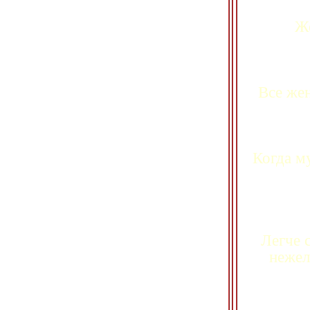
Ж
Все же
Когда м
Легче 
нежел