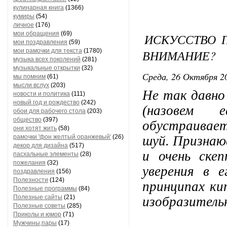
кулинарная книга
(1366)
кумиры
(54)
личное
(176)
мои обращения
(69)
ИСКУССТВО П
мои поздравления
(59)
мои рамочки для текста
(1780)
ВНИМАНИЕ?
музыка всех поколений
(281)
музыкальные открытки
(32)
Среда, 26 Октября 20
мы помним
(61)
мысли вслух
(203)
Не так давно
новости и политика
(111)
новый год и рождество
(242)
(назовем 
обои для рабочего стола
(203)
общество
(397)
обустраивае
они хотят жить
(58)
рамочки 'фон желтый оранжевый'
(26)
шуй. Признаю
декор для дизайна
(517)
и очень ске
пасхальные элементы
(28)
пожелания
(32)
уверения в е
поздравления
(156)
Полезности
(124)
принципах ки
Полезные программы
(84)
Полезные сайты
(21)
изобразитель
Полезные советы
(285)
Приколы и юмор
(71)
Мужчины,пары
(17)