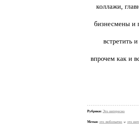
коллажи, гла
бизнесмены и 
встретить и
впрочем как и в
Рубрики:
Это интересно
Метки:
это любопытно
это инт