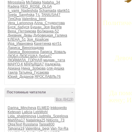
Mirosslava
MsTataka
Nataha_34
Radeia
RED_ROSE_OLGA
s_vami_Nadeshda
Schamada
starik51
Sveta_Savyhska
T-L
TANIUSA47
TimOlya
Valentina_begi
Политичес
Vera_Larionova
Алла_Студентова
Буся_бабуся
Бущан_Зоя
ВалИв
Вера_Петрикова
Волжанка-52
Дневник_Девы
Дубовицкая_Галина
ЕЛЕНА_51
Зоя_Крайсик
Ира_Ивановна
Кахетинка
кот51
Лариса_Виноградова
Лариса_Воронина
Лариса_Коваль
ЛЮБА-ЛЮБУШКА
Люба47
Девоч
ЛЮДМИЛА_ГОРНАЯ
мадам-_тата
МАРГО-К
МАРЬЯША7
Надежда-
Ариана
Нина_Зобкова
оля-душка
таила
Татьяна_Гусакова
Юрий_Дуданов
ЯРОСЛАВЛЬ76
Да помо
Постоянные читатели
-
жену; И
Все (8419)
Darina_Mincheva
ELMED
Inkkognito
Ketevan
Laticia
LebWohl
Lida_shaliminova
Liudmila_Sceglova
Mahhha17
Natalinka25
Nitocris_73
OlgaText
Russlana
Taisia800
Tatyana19
Valentina_begi
Van-Toi-Ra