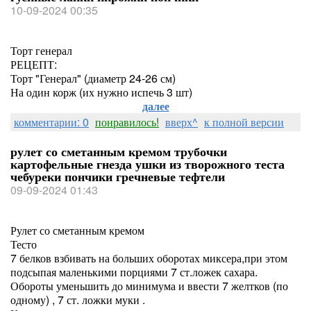
10-09-2024 00:35
Торт генерал
РЕЦЕПТ:
Торт "Генерал" (диаметр 24-26 см)
На один корж (их нужно испечь 3 шт)
далее
комментарии: 0
понравилось!
вверх^
к полной версии
рулет со сметанным кремом трубочки
картофельные гнезда ушки из творожного теста
чебуреки пончики гречневые тефтели
09-09-2024 01:43
Рулет со сметанным кремом
Тесто
7 белков взбивать на больших оборотах миксера,при этом
подсыпая маленькими порциями 7 ст.ложек сахара.
Обороты уменьшить до минимума и ввести 7 желтков (по
одному) , 7 ст. ложки муки .