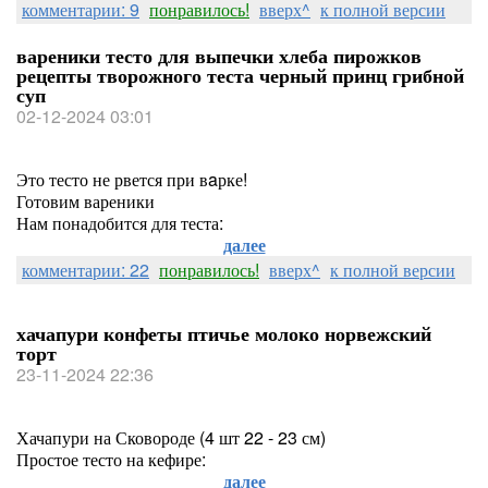
комментарии: 9
понравилось!
вверх^
к полной версии
вареники тесто для выпечки хлеба пирожков
рецепты творожного теста черный принц грибной
суп
02-12-2024 03:01
Это тесто не рвется при вaрке!
Готовим вареники
Нам понадобится для теста:
далее
комментарии: 22
понравилось!
вверх^
к полной версии
хачапури конфеты птичье молоко норвежский
торт
23-11-2024 22:36
Хачапури на Сковороде (4 шт 22 - 23 см)
Простое тесто на кефире:
далее