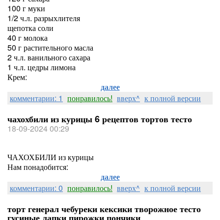
100 г муки
1/2 ч.л. разрыхлителя
щепотка соли
40 г молока
50 г растительного масла
2 ч.л. ванильного сахара
1 ч.л. цедры лимона
Крем:
далее
комментарии: 1
понравилось!
вверх^
к полной версии
чахохбили из курицы 6 рецептов тортов тесто
18-09-2024 00:29
ЧАХОХБИЛИ из курицы
Нам понадобится:
далее
комментарии: 0
понравилось!
вверх^
к полной версии
торт генерал чебуреки кексики творожное тесто
гусиные лапки пирожки пончики