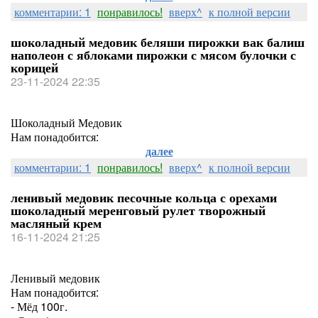
комментарии: 1
понравилось!
вверх^
к полной версии
шоколадный медовик беляши пирожки вак балиш
наполеон с яблоками пирожки с мясом булочки с
корицей
23-11-2024 22:35
Шоколадный Медовик
Нам понадобится:
далее
комментарии: 1
понравилось!
вверх^
к полной версии
ленивый медовик песочные кольца с орехами
шоколадный меренговый рулет творожный
масляный крем
16-11-2024 21:25
Ленивый медовик
Нам понадобится:
- Мёд 100г.