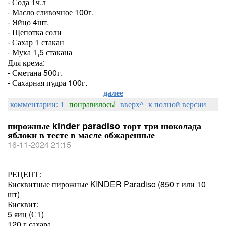
- Сода 1ч.л
- Масло сливочное 100г.
- Яйцо 4шт.
- Щепотка соли
- Сахар 1 стакан
- Мука 1,5 стакана
Для крема:
- Сметана 500г.
- Сахарная пудра 100г.
далее
комментарии: 1
понравилось!
вверх^
к полной версии
пирожные kinder paradiso торт три шоколада
яблоки в тесте в масле обжаренные
16-11-2024 21:15
РЕЦЕПТ:
Бисквитные пирожные KINDER Paradiso (850 г или 10
шт)
Бисквит:
5 яиц (С1)
120 г сахара