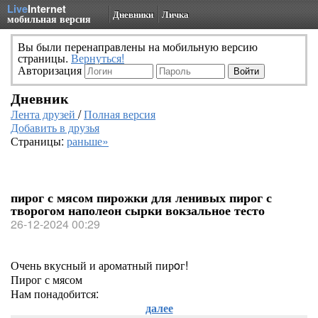
Live
Internet
Дневники
Личка
мобильная версия
Вы были перенаправлены на мобильную версию
страницы.
Вернуться!
Авторизация
Дневник
Лента друзей
/
Полная версия
Добавить в друзья
Страницы:
раньше»
пирог с мясом пирожки для ленивых пирог с
творогом наполеон сырки вокзальное тесто
26-12-2024 00:29
Очень вкусный и ароматный пирoг!
Пирог с мясом
Нам понадобится:
далее