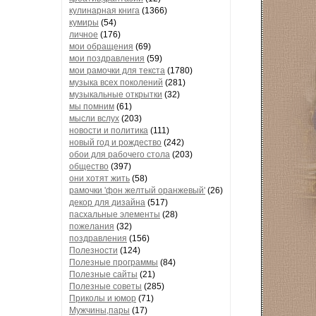
кулинарная книга
(1366)
кумиры
(54)
личное
(176)
мои обращения
(69)
мои поздравления
(59)
мои рамочки для текста
(1780)
музыка всех поколений
(281)
музыкальные открытки
(32)
мы помним
(61)
мысли вслух
(203)
новости и политика
(111)
новый год и рождество
(242)
обои для рабочего стола
(203)
общество
(397)
они хотят жить
(58)
рамочки 'фон желтый оранжевый'
(26)
декор для дизайна
(517)
пасхальные элементы
(28)
пожелания
(32)
поздравления
(156)
Полезности
(124)
Полезные программы
(84)
Полезные сайты
(21)
Полезные советы
(285)
Приколы и юмор
(71)
Мужчины,пары
(17)