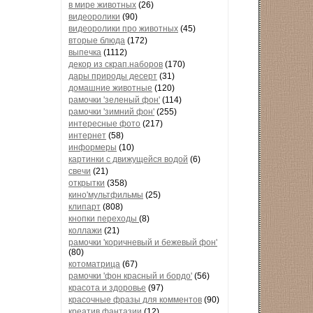
в мире животных
(26)
видеоролики
(90)
видеоролики про животных
(45)
вторые блюда
(172)
выпечка
(1112)
декор из скрап.наборов
(170)
дары природы десерт
(31)
домашние животные
(120)
рамочки 'зеленый фон'
(114)
рамочки 'зимний фон'
(255)
интересные фото
(217)
интернет
(58)
информеры
(10)
картинки с движущейся водой
(6)
свечи
(21)
открытки
(358)
кино'мультфильмы
(25)
клипарт
(808)
кнопки переходы
(8)
коллажи
(21)
рамочки 'коричневый и бежевый фон'
(80)
котоматрица
(67)
рамочки 'фон красный и бордо'
(56)
красота и здоровье
(97)
красочные фразы для комментов
(90)
креатив,фантазии
(12)