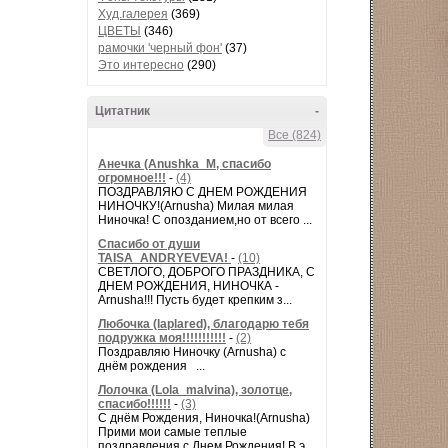
Худ.галерея
(369)
ЦВЕТЫ
(346)
рамочки 'черный фон'
(37)
Это интересно
(290)
Цитатник
-
Все (824)
Анечка (Anushka_M, спасибо
огромное!!!
-
(4)
ПОЗДРАВЛЯЮ С ДНЕМ РОЖДЕНИЯ
НИНОЧКУ!(Arnusha) Милая милая
Ниночка! С опозданием,но от всего ...
Спасибо от души
TAISA_ANDRYEVEVA!
-
(10)
СВЕТЛОГО, ДОБРОГО ПРАЗДНИКА, С
ДНЕМ РОЖДЕНИЯ, НИНОЧКА -
Arnusha!!! Пусть будет крепким з...
Любочка (laplared), благодарю тебя
подружка моя!!!!!!!!!!!
-
(2)
Поздравляю Ниночку (Arnusha) с
днём рождения ...
Лолочка (Lola_malvina), золотце,
спасибо!!!!!!
-
(3)
С днём Рождения, Ниночка!(Аrnusha)
Прими мои самые теплые
поздравления с Днем Рождения! В э...