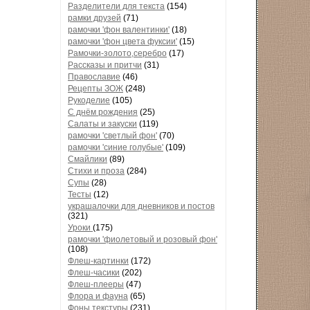
Разделители для текста
(154)
рамки друзей
(71)
рамочки 'фон валентинки'
(18)
рамочки 'фон цвета фуксии'
(15)
Рамочки-золото,серебро
(17)
Рассказы и притчи
(31)
Православие
(46)
Рецепты ЗОЖ
(248)
Рукоделие
(105)
С днём рождения
(25)
Салаты и закуски
(119)
рамочки 'светлый фон'
(70)
рамочки 'синие голубые'
(109)
Смайлики
(89)
Стихи и проза
(284)
Супы
(28)
Тесты
(12)
украшалочки для дневников и постов
(321)
Уроки
(175)
рамочки 'фиолетовый и розовый фон'
(108)
Флеш-картинки
(172)
Флеш-часики
(202)
Флеш-плееры
(47)
Флора и фауна
(65)
Фоны текстуры
(231)