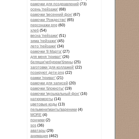
рамочки для поздравлений
(73)
осень 'пейзажи'
(68)
рамочки 'весенний фон'
(67)
рамочки 'Рождество'
(65)
персонажи png
(60)
хлеб
(54)
весна 'пейзажи'
(51)
зима 'пейзажи'
(45)
лето 'пейзажи'
(34)
рамочки '8 Марта'
(27)
для меня 'приват'
(26)
беляши'чебуреки'блины
(25)
заготовки 'для коллажей'
(22)
позируют дети png
(22)
рамки 'приват'
(21)
рамочки для записей
(20)
рамочки 'блокноты'
(19)
рамочки 'музыкальный фон'
(16)
натюрморты
(14)
цветовые коды
(13)
пельмени'манты'вареники
(4)
MORE
(4)
пончики
(2)
sos
(36)
аватары
(29)
анимация
(462)