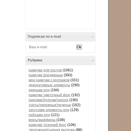
Подписка по e-mail
-
Рубрики
-
рамочки для постов
(1061)
рамочки бордюрные
(393)
мои рамочки с коллажом
(331)
декоративные элементы
(290)
девушки png
(194)
рамочки 'цветочный фон'
(192)
пирожки'булочки'пироги
(190)
торты'пирожные'печенье
(162)
заготовки,элементы png
(129)
пейзажи png
(121)
кексы'маффины
(108)
рамочки 'осенний фон'
(106)
творожная/сырная выпечка
(88)