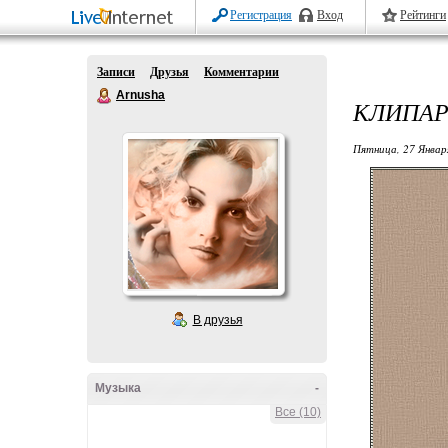
Регистрация
Вход
Рейтинги
Записи
Друзья
Комментарии
Arnusha
КЛИПАР
Пятница, 27 Январ
В друзья
Музыка
-
Все (10)