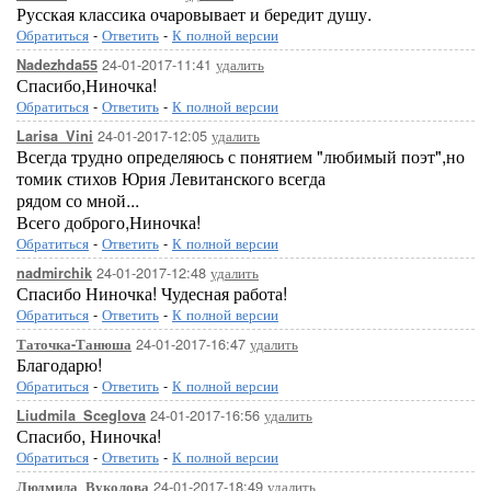
Русская классика очаровывает и бередит душу.
Обратиться
-
Ответить
-
К полной версии
24-01-2017-11:41
удалить
Nadezhda55
Спасибо,Ниночка!
Обратиться
-
Ответить
-
К полной версии
24-01-2017-12:05
удалить
Larisa_Vini
Всегда трудно определяюсь с понятием "любимый поэт",но
томик стихов Юрия Левитанского всегда
рядом со мной...
Всего доброго,Ниночка!
Обратиться
-
Ответить
-
К полной версии
24-01-2017-12:48
удалить
nadmirchik
Спасибо Ниночка! Чудесная работа!
Обратиться
-
Ответить
-
К полной версии
24-01-2017-16:47
удалить
Таточка-Танюша
Благодарю!
Обратиться
-
Ответить
-
К полной версии
24-01-2017-16:56
удалить
Liudmila_Sceglova
Спасибо, Ниночка!
Обратиться
-
Ответить
-
К полной версии
24-01-2017-18:49
удалить
Людмила_Вуколова