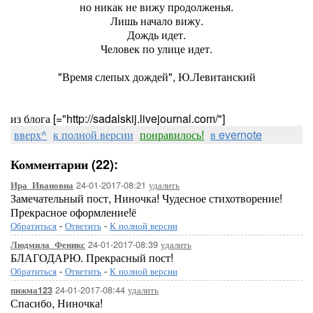
но никак не вижу продолженья.
Лишь начало вижу.
Дождь идет.
Человек по улице идет.
"Время слепых дождей", Ю.Левитанский
из блога [="http://sadalskij.livejournal.com/"]
вверх^
к полной версии
понравилось!
в evernote
Комментарии (22):
24-01-2017-08:21
удалить
Ира_Ивановна
Замечательный пост, Ниночка! Чудесное стихотворение!
Прекрасное оформление!ё
Обратиться
-
Ответить
-
К полной версии
24-01-2017-08:39
удалить
Людмила_Феникс
БЛАГОДАРЮ. Прекрасный пост!
Обратиться
-
Ответить
-
К полной версии
24-01-2017-08:44
удалить
пижма123
Спасибо, Ниночка!