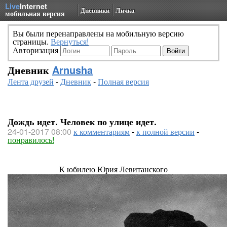
Live
Internet
Дневники
Личка
мобильная версия
Вы были перенаправлены на мобильную версию
страницы.
Вернуться!
Авторизация
Дневник
Arnusha
Лента друзей
-
Дневник
-
Полная версия
Дождь идет. Человек по улице идет.
24-01-2017 08:00
к комментариям
-
к полной версии
-
понравилось!
К юбилею Юрия Левитанского