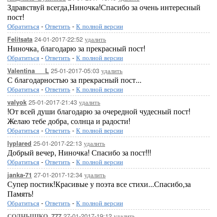
Здравствуй всегда,Ниночка!Спасибо за очень интересный
пост!
Обратиться
-
Ответить
-
К полной версии
24-01-2017-22:52
удалить
Felitsata
Ниночка, благодарю за прекрасный пост!
Обратиться
-
Ответить
-
К полной версии
25-01-2017-05:03
удалить
Valentina___L
С благодарностью за прекрасный пост...
Обратиться
-
Ответить
-
К полной версии
25-01-2017-21:43
удалить
valyok
!От всей души благодарю за очередной чудесный пост!
Желаю тебе добра, солнца и радости!
Обратиться
-
Ответить
-
К полной версии
25-01-2017-22:13
удалить
lyplared
Добрый вечер, Ниночка! Спасибо за пост!!!
Обратиться
-
Ответить
-
К полной версии
27-01-2017-12:34
удалить
janka-71
Супер постик!Красивые у поэта все стихи...Спасибо,за
Память!
Обратиться
-
Ответить
-
К полной версии
27-01-2017-19:12
удалить
СОЛНЫШКО_777