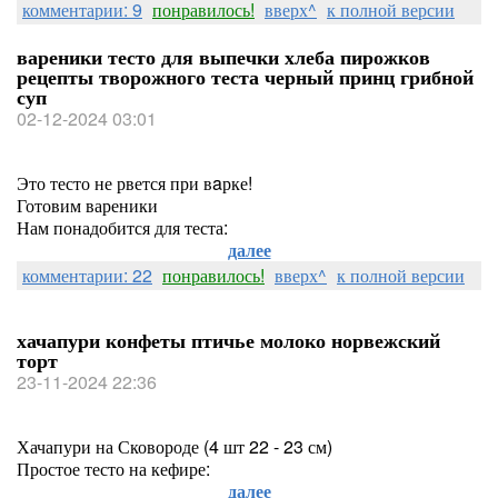
комментарии: 9
понравилось!
вверх^
к полной версии
вареники тесто для выпечки хлеба пирожков
рецепты творожного теста черный принц грибной
суп
02-12-2024 03:01
Это тесто не рвется при вaрке!
Готовим вареники
Нам понадобится для теста:
далее
комментарии: 22
понравилось!
вверх^
к полной версии
хачапури конфеты птичье молоко норвежский
торт
23-11-2024 22:36
Хачапури на Сковороде (4 шт 22 - 23 см)
Простое тесто на кефире:
далее