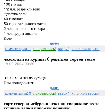
100 г муки
1/2 ч.л. разрыхлителя
щепотка соли
40 г молока
50 г растительного масла
2 ч.л. ванильного сахара
1 ч.л. цедры лимона
Крем:
далее
комментарии: 1
понравилось!
вверх^
к полной версии
чахохбили из курицы 6 рецептов тортов тесто
18-09-2024 00:29
ЧАХОХБИЛИ из курицы
Нам понадобится:
далее
комментарии: 0
понравилось!
вверх^
к полной версии
торт генерал чебуреки кексики творожное тесто
гусиные лапки пирожки пончики