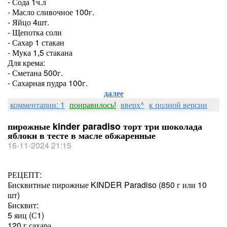
- Сода 1ч.л
- Масло сливочное 100г.
- Яйцо 4шт.
- Щепотка соли
- Сахар 1 стакан
- Мука 1,5 стакана
Для крема:
- Сметана 500г.
- Сахарная пудра 100г.
далее
комментарии: 1
понравилось!
вверх^
к полной версии
пирожные kinder paradiso торт три шоколада
яблоки в тесте в масле обжаренные
16-11-2024 21:15
РЕЦЕПТ:
Бисквитные пирожные KINDER Paradiso (850 г или 10
шт)
Бисквит:
5 яиц (С1)
120 г сахара