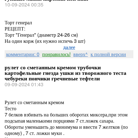
10-09-2024 00:35
Торт генерал
РЕЦЕПТ:
Торт "Генерал" (диаметр 24-26 см)
На один корж (их нужно испечь 3 шт)
далее
комментарии: 0
понравилось!
вверх^
к полной версии
рулет со сметанным кремом трубочки
картофельные гнезда ушки из творожного теста
чебуреки пончики гречневые тефтели
09-09-2024 01:43
Рулет со сметанным кремом
Тесто
7 белков взбивать на больших оборотах миксера,при этом
подсыпая маленькими порциями 7 ст.ложек сахара.
Обороты уменьшить до минимума и ввести 7 желтков (по
одному) , 7 ст. ложки муки .