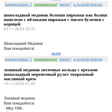
комментарии: 1
понравилось!
вверх^
к полной версии
шоколадный медовик беляши пирожки вак балиш
наполеон с яблоками пирожки с мясом булочки с
корицей
23-11-2024 22:35
Шоколадный Медовик
Нам понадобится:
далее
комментарии: 1
понравилось!
вверх^
к полной версии
ленивый медовик песочные кольца с орехами
шоколадный меренговый рулет творожный
масляный крем
16-11-2024 21:25
Ленивый медовик
Нам понадобится:
- Мёд 100г.