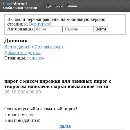
Live
Internet
Дневники
Личка
мобильная версия
Вы были перенаправлены на мобильную версию
страницы.
Вернуться!
Авторизация
Дневник
Лента друзей
/
Полная версия
Добавить в друзья
Страницы:
раньше»
пирог с мясом пирожки для ленивых пирог с
творогом наполеон сырки вокзальное тесто
26-12-2024 00:29
Очень вкусный и ароматный пирoг!
Пирог с мясом
Нам понадобится:
далее