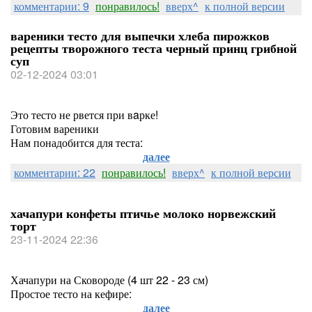
комментарии: 9
понравилось!
вверх^
к полной версии
вареники тесто для выпечки хлеба пирожков
рецепты творожного теста черный принц грибной
суп
02-12-2024 03:01
Это тесто не рвется при вaрке!
Готовим вареники
Нам понадобится для теста:
далее
комментарии: 22
понравилось!
вверх^
к полной версии
хачапури конфеты птичье молоко норвежский
торт
23-11-2024 22:36
Хачапури на Сковороде (4 шт 22 - 23 см)
Простое тесто на кефире:
далее