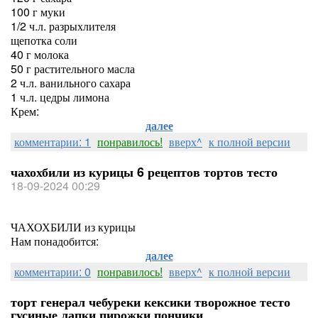
100 г муки
1/2 ч.л. разрыхлителя
щепотка соли
40 г молока
50 г растительного масла
2 ч.л. ванильного сахара
1 ч.л. цедры лимона
Крем:
далее
комментарии: 1
понравилось!
вверх^
к полной версии
чахохбили из курицы 6 рецептов тортов тесто
18-09-2024 00:29
ЧАХОХБИЛИ из курицы
Нам понадобится:
далее
комментарии: 0
понравилось!
вверх^
к полной версии
торт генерал чебуреки кексики творожное тесто
гусиные лапки пирожки пончики