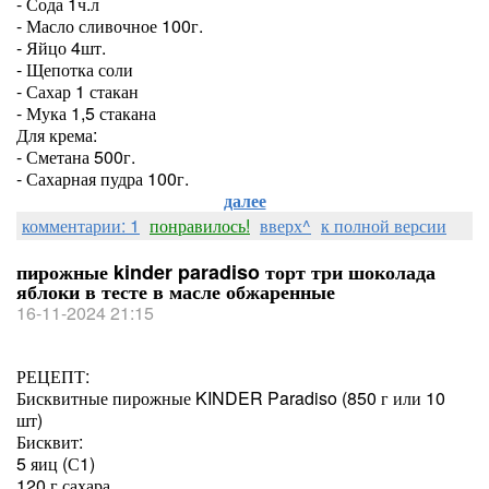
- Сода 1ч.л
- Масло сливочное 100г.
- Яйцо 4шт.
- Щепотка соли
- Сахар 1 стакан
- Мука 1,5 стакана
Для крема:
- Сметана 500г.
- Сахарная пудра 100г.
далее
комментарии: 1
понравилось!
вверх^
к полной версии
пирожные kinder paradiso торт три шоколада
яблоки в тесте в масле обжаренные
16-11-2024 21:15
РЕЦЕПТ:
Бисквитные пирожные KINDER Paradiso (850 г или 10
шт)
Бисквит:
5 яиц (С1)
120 г сахара