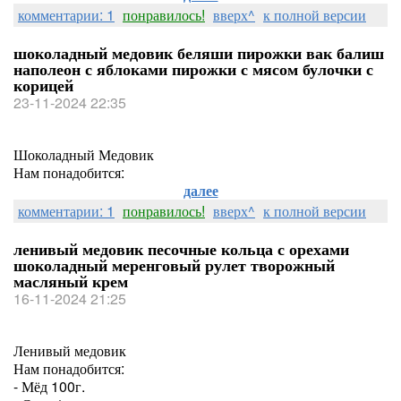
комментарии: 1
понравилось!
вверх^
к полной версии
шоколадный медовик беляши пирожки вак балиш
наполеон с яблоками пирожки с мясом булочки с
корицей
23-11-2024 22:35
Шоколадный Медовик
Нам понадобится:
далее
комментарии: 1
понравилось!
вверх^
к полной версии
ленивый медовик песочные кольца с орехами
шоколадный меренговый рулет творожный
масляный крем
16-11-2024 21:25
Ленивый медовик
Нам понадобится:
- Мёд 100г.