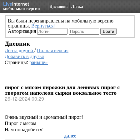
Live
Internet
Дневники
Личка
мобильная версия
Вы были перенаправлены на мобильную версию
страницы.
Вернуться!
Авторизация
Дневник
Лента друзей
/
Полная версия
Добавить в друзья
Страницы:
раньше»
пирог с мясом пирожки для ленивых пирог с
творогом наполеон сырки вокзальное тесто
26-12-2024 00:29
Очень вкусный и ароматный пирoг!
Пирог с мясом
Нам понадобится:
далее