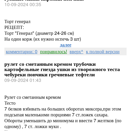
10-09-2024 00:35
Торт генерал
РЕЦЕПТ:
Торт "Генерал" (диаметр 24-26 см)
На один корж (их нужно испечь 3 шт)
далее
комментарии: 0
понравилось!
вверх^
к полной версии
рулет со сметанным кремом трубочки
картофельные гнезда ушки из творожного теста
чебуреки пончики гречневые тефтели
09-09-2024 01:43
Рулет со сметанным кремом
Тесто
7 белков взбивать на больших оборотах миксера,при этом
подсыпая маленькими порциями 7 ст.ложек сахара.
Обороты уменьшить до минимума и ввести 7 желтков (по
одному) , 7 ст. ложки муки .