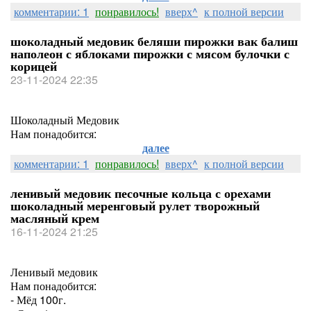
комментарии: 1
понравилось!
вверх^
к полной версии
шоколадный медовик беляши пирожки вак балиш
наполеон с яблоками пирожки с мясом булочки с
корицей
23-11-2024 22:35
Шоколадный Медовик
Нам понадобится:
далее
комментарии: 1
понравилось!
вверх^
к полной версии
ленивый медовик песочные кольца с орехами
шоколадный меренговый рулет творожный
масляный крем
16-11-2024 21:25
Ленивый медовик
Нам понадобится:
- Мёд 100г.