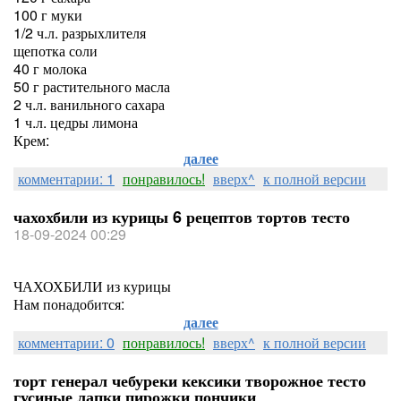
100 г муки
1/2 ч.л. разрыхлителя
щепотка соли
40 г молока
50 г растительного масла
2 ч.л. ванильного сахара
1 ч.л. цедры лимона
Крем:
далее
комментарии: 1
понравилось!
вверх^
к полной версии
чахохбили из курицы 6 рецептов тортов тесто
18-09-2024 00:29
ЧАХОХБИЛИ из курицы
Нам понадобится:
далее
комментарии: 0
понравилось!
вверх^
к полной версии
торт генерал чебуреки кексики творожное тесто
гусиные лапки пирожки пончики