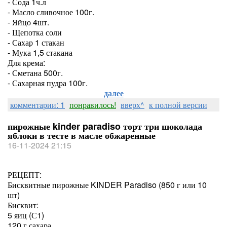
- Сода 1ч.л
- Масло сливочное 100г.
- Яйцо 4шт.
- Щепотка соли
- Сахар 1 стакан
- Мука 1,5 стакана
Для крема:
- Сметана 500г.
- Сахарная пудра 100г.
далее
комментарии: 1
понравилось!
вверх^
к полной версии
пирожные kinder paradiso торт три шоколада
яблоки в тесте в масле обжаренные
16-11-2024 21:15
РЕЦЕПТ:
Бисквитные пирожные KINDER Paradiso (850 г или 10
шт)
Бисквит:
5 яиц (С1)
120 г сахара