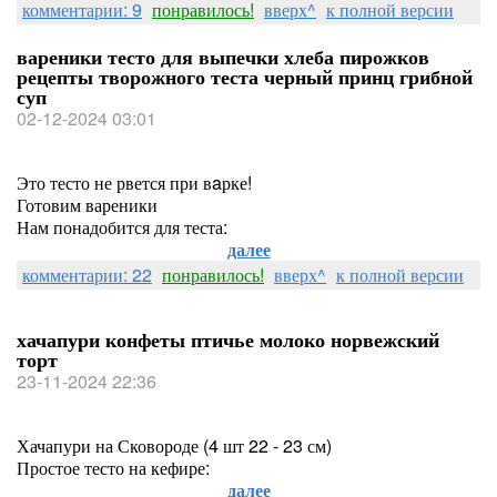
комментарии: 9
понравилось!
вверх^
к полной версии
вареники тесто для выпечки хлеба пирожков
рецепты творожного теста черный принц грибной
суп
02-12-2024 03:01
Это тесто не рвется при вaрке!
Готовим вареники
Нам понадобится для теста:
далее
комментарии: 22
понравилось!
вверх^
к полной версии
хачапури конфеты птичье молоко норвежский
торт
23-11-2024 22:36
Хачапури на Сковороде (4 шт 22 - 23 см)
Простое тесто на кефире:
далее