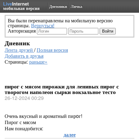
Live
Internet
Дневники
Личка
мобильная версия
Вы были перенаправлены на мобильную версию
страницы.
Вернуться!
Авторизация
Дневник
Лента друзей
/
Полная версия
Добавить в друзья
Страницы:
раньше»
пирог с мясом пирожки для ленивых пирог с
творогом наполеон сырки вокзальное тесто
26-12-2024 00:29
Очень вкусный и ароматный пирoг!
Пирог с мясом
Нам понадобится:
далее