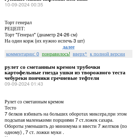
10-09-2024 00:35
Торт генерал
РЕЦЕПТ:
Торт "Генерал" (диаметр 24-26 см)
На один корж (их нужно испечь 3 шт)
далее
комментарии: 0
понравилось!
вверх^
к полной версии
рулет со сметанным кремом трубочки
картофельные гнезда ушки из творожного теста
чебуреки пончики гречневые тефтели
09-09-2024 01:43
Рулет со сметанным кремом
Тесто
7 белков взбивать на больших оборотах миксера,при этом
подсыпая маленькими порциями 7 ст.ложек сахара.
Обороты уменьшить до минимума и ввести 7 желтков (по
одному) , 7 ст. ложки муки .