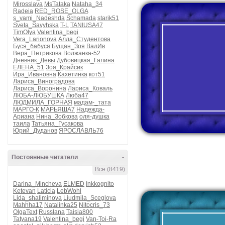
Mirosslava
MsTataka
Nataha_34
Radeia
RED_ROSE_OLGA
s_vami_Nadeshda
Schamada
starik51
Sveta_Savyhska
T-L
TANIUSA47
TimOlya
Valentina_begi
Vera_Larionova
Алла_Студентова
Буся_бабуся
Бущан_Зоя
ВалИв
Вера_Петрикова
Волжанка-52
Дневник_Девы
Дубовицкая_Галина
ЕЛЕНА_51
Зоя_Крайсик
Ира_Ивановна
Кахетинка
кот51
Лариса_Виноградова
Лариса_Воронина
Лариса_Коваль
ЛЮБА-ЛЮБУШКА
Люба47
ЛЮДМИЛА_ГОРНАЯ
мадам-_тата
МАРГО-К
МАРЬЯША7
Надежда-
Ариана
Нина_Зобкова
оля-душка
таила
Татьяна_Гусакова
Юрий_Дуданов
ЯРОСЛАВЛЬ76
Постоянные читатели
-
Все (8419)
Darina_Mincheva
ELMED
Inkkognito
Ketevan
Laticia
LebWohl
Lida_shaliminova
Liudmila_Sceglova
Mahhha17
Natalinka25
Nitocris_73
OlgaText
Russlana
Taisia800
Tatyana19
Valentina_begi
Van-Toi-Ra