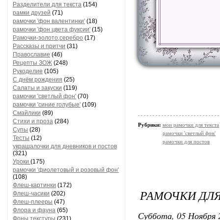
Разделители для текста
(154)
рамки друзей
(71)
рамочки 'фон валентинки'
(18)
рамочки 'фон цвета фуксии'
(15)
Рамочки-золото,серебро
(17)
Рассказы и притчи
(31)
Православие
(46)
Рецепты ЗОЖ
(248)
Рукоделие
(105)
С днём рождения
(25)
Салаты и закуски
(119)
рамочки 'светлый фон'
(70)
рамочки 'синие голубые'
(109)
Смайлики
(89)
Стихи и проза
(284)
Рубрики:
мои рамочки для текста
Супы
(28)
рамочки 'светлый фон'
Тесты
(12)
рамочки для постов
украшалочки для дневников и постов
(321)
Уроки
(175)
рамочки 'фиолетовый и розовый фон'
(108)
Флеш-картинки
(172)
РАМОЧКИ ДЛЯ
Флеш-часики
(202)
Флеш-плееры
(47)
Флора и фауна
(65)
Суббота, 05 Ноября 
Фоны текстуры
(231)