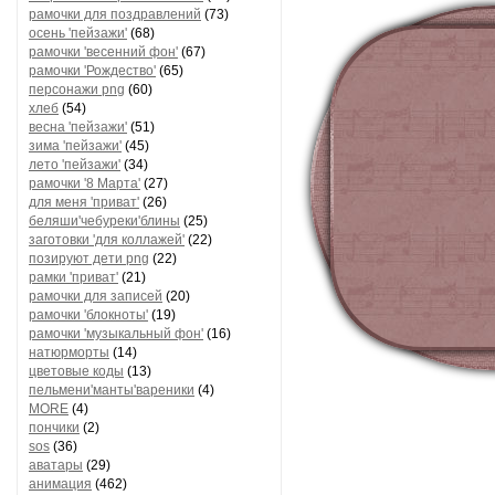
рамочки для поздравлений
(73)
осень 'пейзажи'
(68)
рамочки 'весенний фон'
(67)
рамочки 'Рождество'
(65)
персонажи png
(60)
хлеб
(54)
весна 'пейзажи'
(51)
зима 'пейзажи'
(45)
лето 'пейзажи'
(34)
рамочки '8 Марта'
(27)
для меня 'приват'
(26)
беляши'чебуреки'блины
(25)
заготовки 'для коллажей'
(22)
позируют дети png
(22)
рамки 'приват'
(21)
рамочки для записей
(20)
рамочки 'блокноты'
(19)
рамочки 'музыкальный фон'
(16)
натюрморты
(14)
цветовые коды
(13)
пельмени'манты'вареники
(4)
MORE
(4)
пончики
(2)
sos
(36)
аватары
(29)
анимация
(462)