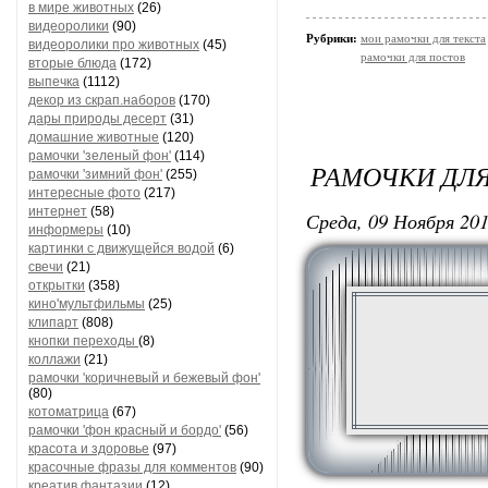
в мире животных
(26)
видеоролики
(90)
Рубрики:
мои рамочки для текста
видеоролики про животных
(45)
рамочки для постов
вторые блюда
(172)
выпечка
(1112)
декор из скрап.наборов
(170)
дары природы десерт
(31)
домашние животные
(120)
рамочки 'зеленый фон'
(114)
РАМОЧКИ ДЛ
рамочки 'зимний фон'
(255)
интересные фото
(217)
интернет
(58)
Среда, 09 Ноября 201
информеры
(10)
картинки с движущейся водой
(6)
свечи
(21)
открытки
(358)
кино'мультфильмы
(25)
клипарт
(808)
кнопки переходы
(8)
коллажи
(21)
рамочки 'коричневый и бежевый фон'
(80)
котоматрица
(67)
рамочки 'фон красный и бордо'
(56)
красота и здоровье
(97)
красочные фразы для комментов
(90)
креатив,фантазии
(12)