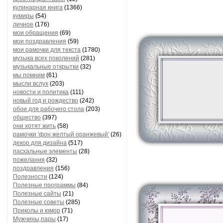
кулинарная книга
(1366)
кумиры
(54)
личное
(176)
мои обращения
(69)
мои поздравления
(59)
мои рамочки для текста
(1780)
музыка всех поколений
(281)
музыкальные открытки
(32)
мы помним
(61)
мысли вслух
(203)
новости и политика
(111)
новый год и рождество
(242)
обои для рабочего стола
(203)
общество
(397)
они хотят жить
(58)
рамочки 'фон желтый оранжевый'
(26)
декор для дизайна
(517)
пасхальные элементы
(28)
пожелания
(32)
поздравления
(156)
Полезности
(124)
Полезные программы
(84)
Полезные сайты
(21)
Полезные советы
(285)
Приколы и юмор
(71)
Мужчины,пары
(17)