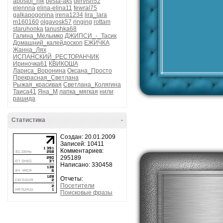
apostol_nik
besta-aks
dervish52
elennna
elina-elina11
fewral75
galkapogonina
irena1234
lira_lara
m160160
olgavosk57
ringing
rottam
staruhonka
tanushka68
Галина_Мелымко
ДЖИПСИ_-_Тасик
Домашний_калейдоскоп
ЕЖИЧКА
Жанна_Лях
ИСПАНСКИЙ_РЕСТОРАНЧИК
Ириночка61
КВИКОША
Лариса_Воронина
Оксана_Просто
Прекрасная_Светлана
Рыжая_красивая
Светлана_Колягина
Таиса41
Яна_М
лапка_мягкая
нили
рашида
Статистика
-
Создан: 20.01.2009
Записей: 10411
Комментариев:
295189
Написано: 330458
Отчеты:
Посетители
Поисковые фразы