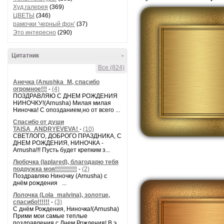
Худ.галерея
(369)
ЦВЕТЫ
(346)
рамочки 'черный фон'
(37)
Это интересно
(290)
Цитатник
-
Все (824)
Анечка (Anushka_M, спасибо
огромное!!!
-
(4)
ПОЗДРАВЛЯЮ С ДНЕМ РОЖДЕНИЯ
НИНОЧКУ!(Arnusha) Милая милая
Ниночка! С опозданием,но от всего ...
Спасибо от души
TAISA_ANDRYEVEVA!
-
(10)
СВЕТЛОГО, ДОБРОГО ПРАЗДНИКА, С
ДНЕМ РОЖДЕНИЯ, НИНОЧКА -
Arnusha!!! Пусть будет крепким з...
Любочка (laplared), благодарю тебя
подружка моя!!!!!!!!!!!
-
(2)
Поздравляю Ниночку (Arnusha) с
днём рождения ...
Лолочка (Lola_malvina), золотце,
спасибо!!!!!!
-
(3)
С днём Рождения, Ниночка!(Аrnusha)
Прими мои самые теплые
поздравления с Днем Рождения! В э...