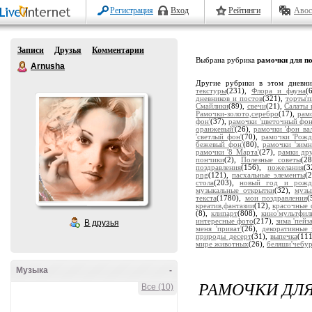
Регистрация
Вход
Рейтинги
Авос
Записи
Друзья
Комментарии
Выбрана рубрика
рамочки для п
Arnusha
Другие рубрики в этом дневн
текстуры
(231),
Флора и фауна
(
дневников и постов
(321),
торты'
Смайлики
(89),
свечи
(21),
Салаты 
Рамочки-золото,серебро
(17),
рам
фон'
(37),
рамочки 'цветочный фон
оранжевый'
(26),
рамочки 'фон ва
'светлый фон'
(70),
рамочки 'Рожд
бежевый фон'
(80),
рамочки 'зимн
рамочки '8 Марта'
(27),
рамки др
пончики
(2),
Полезные советы
(2
поздравления
(156),
пожелания
(
png
(121),
пасхальные элементы
(
стола
(203),
новый год и рожд
музыкальные открытки
(32),
музы
текста
(1780),
мои поздравления
(
креатив,фантазии
(12),
красочные 
(8),
клипарт
(808),
кино'мультфил
интересные фото
(217),
зима 'пейз
В друзья
меня 'приват'
(26),
декоративные 
природы десерт
(31),
выпечка
(11
мире животных
(26),
беляши'чебу
Музыка
-
РАМОЧКИ ДЛЯ
Все (10)