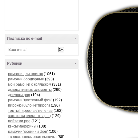
Подписка по e-mail
-
Рубрики
-
рамочки для постов
(1061)
рамочки бордюрные
(393)
мои рамочки с коллажом
(331)
декоративные элементы
(290)
девушки png
(194)
рамочки 'цветочный фон'
(192)
пирожки'булочки'пироги
(190)
торты'пирожные'печенье
(162)
заготовки,элементы png
(129)
пейзажи png
(121)
кексы'маффины
(108)
рамочки 'осенний фон'
(106)
творожная/сырная выпечка
(88)