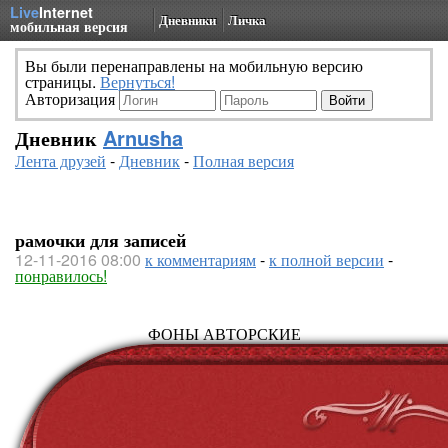
Live
Internet
Дневники
Личка
мобильная версия
Вы были перенаправлены на мобильную версию
страницы.
Вернуться!
Авторизация
Дневник
Arnusha
Лента друзей
-
Дневник
-
Полная версия
рамочки для записей
12-11-2016 08:00
к комментариям
-
к полной версии
-
понравилось!
ФОНЫ АВТОРСКИЕ