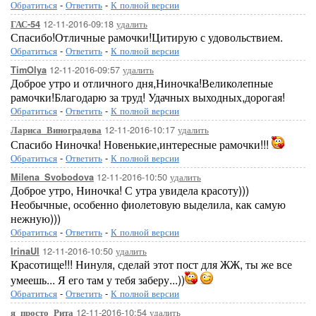
Обратиться
-
Ответить
-
К полной версии
12-11-2016-09:18
удалить
ГАС-54
Спасибо!Отличные рамочки!Цитирую с удовольствием.
Обратиться
-
Ответить
-
К полной версии
12-11-2016-09:57
удалить
TimOlya
Доброе утро и отличного дня,Ниночка!Великолепные
рамочки!Благодарю за труд! Удачных выходных,дорогая!
Обратиться
-
Ответить
-
К полной версии
12-11-2016-10:17
удалить
Лариса_Виноградова
Спасибо Ниночка! Новенькие,интересные рамочки!!!
Обратиться
-
Ответить
-
К полной версии
12-11-2016-10:50
удалить
Milena_Svobodova
Доброе утро, Ниночка! С утра увидела красоту)))
Необычные, особенно фиолетовую выделила, как самую
нежную)))
Обратиться
-
Ответить
-
К полной версии
12-11-2016-10:50
удалить
IrinaUl
Красотище!!! Нинуля, сделай этот пост для ЖЖ, ты же все
умеешь... Я его там у тебя заберу...))
Обратиться
-
Ответить
-
К полной версии
12-11-2016-10:54
удалить
я_просто_Рита