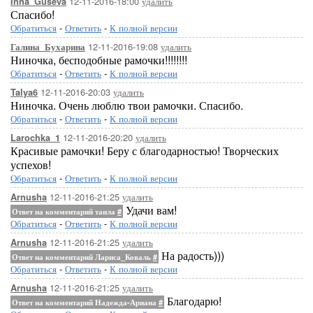
12-11-2016-18:00
удалить
Inna_Guseva
Спасибо!
Обратиться
-
Ответить
-
К полной версии
12-11-2016-19:08
удалить
Галина_Бухарина
Ниночка, бесподобные рамочки!!!!!!!!
Обратиться
-
Ответить
-
К полной версии
12-11-2016-20:03
удалить
Talya6
Ниночка. Очень люблю твои рамочки. Спасибо.
Обратиться
-
Ответить
-
К полной версии
12-11-2016-20:20
удалить
Larochka_1
Красивые рамочки! Беру с благодарностью! Творческих
успехов!
Обратиться
-
Ответить
-
К полной версии
12-11-2016-21:25
удалить
Arnusha
Удачи вам!
Ответ на комментарий таила
#
Обратиться
-
Ответить
-
К полной версии
12-11-2016-21:25
удалить
Arnusha
На радость)))
Ответ на комментарий Лариса_Коваль
#
Обратиться
-
Ответить
-
К полной версии
12-11-2016-21:25
удалить
Arnusha
Благодарю!
Ответ на комментарий Надежда-Ариана
#