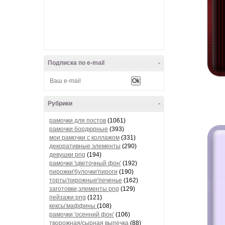
Подписка по e-mail
-
Рубрики
-
рамочки для постов
(1061)
рамочки бордюрные
(393)
мои рамочки с коллажом
(331)
декоративные элементы
(290)
девушки png
(194)
рамочки 'цветочный фон'
(192)
пирожки'булочки'пироги
(190)
торты'пирожные'печенье
(162)
заготовки,элементы png
(129)
пейзажи png
(121)
кексы'маффины
(108)
рамочки 'осенний фон'
(106)
творожная/сырная выпечка
(88)