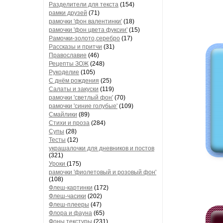
Разделители для текста
(154)
рамки друзей
(71)
рамочки 'фон валентинки'
(18)
рамочки 'фон цвета фуксии'
(15)
Рамочки-золото,серебро
(17)
Рассказы и притчи
(31)
Православие
(46)
Рецепты ЗОЖ
(248)
Рукоделие
(105)
С днём рождения
(25)
Салаты и закуски
(119)
рамочки 'светлый фон'
(70)
рамочки 'синие голубые'
(109)
Смайлики
(89)
Стихи и проза
(284)
Супы
(28)
Тесты
(12)
украшалочки для дневников и постов
(321)
Уроки
(175)
рамочки 'фиолетовый и розовый фон'
(108)
Флеш-картинки
(172)
Флеш-часики
(202)
Флеш-плееры
(47)
Флора и фауна
(65)
Фоны текстуры
(231)