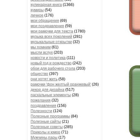
кулинарная книга
(1366)
кумиры
(54)
личное
(176)
мои обращения
(69)
мои поздравления
(59)
мои рамочки для текста
(1780)
музыка всех поколений
(281)
музыкальные открытки
(32)
мы помним
(61)
мысли вслух
(203)
новости и политика
(111)
новый год и рождество
(242)
обои для рабочего стола
(203)
общество
(397)
они хотят жить
(58)
рамочки 'фон желтый оранжевый'
(26)
декор для дизайна
(517)
пасхальные элементы
(28)
пожелания
(32)
поздравления
(156)
Полезности
(124)
Полезные программы
(84)
Полезные сайты
(21)
Полезные советы
(285)
Приколы и юмор
(71)
Мужчины,пары
(17)