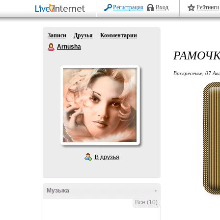
Регистрация
Вход
Рейтинги
Записи
Друзья
Комментарии
Arnusha
РАМОЧК
Воскресенье, 07 Ав
В друзья
Музыка
-
Все (10)