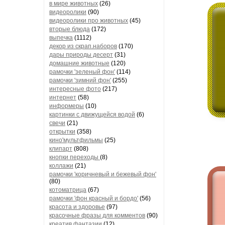
в мире животных
(26)
видеоролики
(90)
видеоролики про животных
(45)
вторые блюда
(172)
выпечка
(1112)
декор из скрап.наборов
(170)
дары природы десерт
(31)
домашние животные
(120)
рамочки 'зеленый фон'
(114)
рамочки 'зимний фон'
(255)
интересные фото
(217)
интернет
(58)
информеры
(10)
картинки с движущейся водой
(6)
свечи
(21)
открытки
(358)
кино'мультфильмы
(25)
клипарт
(808)
кнопки переходы
(8)
коллажи
(21)
рамочки 'коричневый и бежевый фон'
(80)
котоматрица
(67)
рамочки 'фон красный и бордо'
(56)
красота и здоровье
(97)
красочные фразы для комментов
(90)
креатив,фантазии
(12)