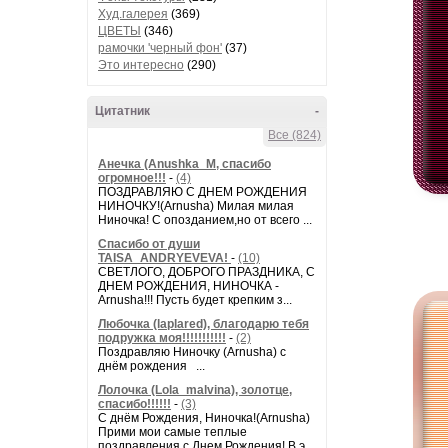
Худ.галерея
(369)
ЦВЕТЫ
(346)
рамочки 'черный фон'
(37)
Это интересно
(290)
Цитатник
-
Все (824)
Анечка (Anushka_M, спасибо
огромное!!!
-
(4)
ПОЗДРАВЛЯЮ С ДНЕМ РОЖДЕНИЯ
НИНОЧКУ!(Arnusha) Милая милая
Ниночка! С опозданием,но от всего ...
Спасибо от души
TAISA_ANDRYEVEVA!
-
(10)
СВЕТЛОГО, ДОБРОГО ПРАЗДНИКА, С
ДНЕМ РОЖДЕНИЯ, НИНОЧКА -
Arnusha!!! Пусть будет крепким з...
Любочка (laplared), благодарю тебя
подружка моя!!!!!!!!!!!
-
(2)
Поздравляю Ниночку (Arnusha) с
днём рождения ...
Лолочка (Lola_malvina), золотце,
спасибо!!!!!!
-
(3)
С днём Рождения, Ниночка!(Аrnusha)
Прими мои самые теплые
поздравления с Днем Рождения! В э...