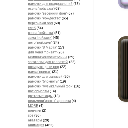
рамочки для поздравлений
(73)
осень 'пейзажи'
(68)
рамочки 'весенний фон'
(67)
рамочки 'Рождество'
(65)
персонажи png
(60)
хлеб
(54)
весна 'пейзажи'
(51)
зима 'пейзажи'
(45)
лето 'пейзажи'
(34)
рамочки '8 Марта'
(27)
для меня 'приват'
(26)
беляши'чебуреки'блины
(25)
заготовки 'для коллажей'
(22)
позируют дети png
(22)
рамки 'приват'
(21)
рамочки для записей
(20)
рамочки 'блокноты'
(19)
рамочки 'музыкальный фон'
(16)
натюрморты
(14)
цветовые коды
(13)
пельмени'манты'вареники
(4)
MORE
(4)
пончики
(2)
sos
(36)
аватары
(29)
анимация
(462)