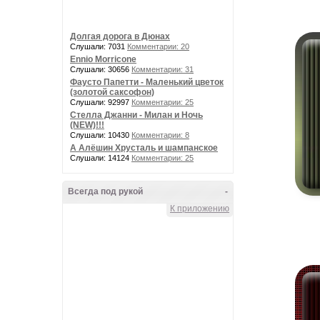
Долгая дорога в Дюнах
Слушали: 7031
Комментарии: 20
Ennio Morricone
Слушали: 30656
Комментарии: 31
Фаусто Папетти - Маленький цветок
(золотой саксофон)
Слушали: 92997
Комментарии: 25
Стелла Джанни - Милан и Ночь
(NEW)!!!
Слушали: 10430
Комментарии: 8
А Алёшин Хрусталь и шампанское
Слушали: 14124
Комментарии: 25
Всегда под рукой
-
К приложению