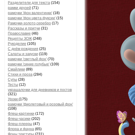
Разделители для текста
(154)
рамки друзей
(71)
рамочки 'фон валентинки'
(18)
рамочки 'фон цвета фуксии'
(15)
Рамочки-золото,серебро
(17)
Рассказы и притчи
(31)
Православие
(46)
Рецепты ЗОЖ
(248)
Рукоделие
(105)
С днём рождения
(25)
Салаты и закуски
(119)
рамочки 'светлый фон'
(70)
рамочки 'синие голубые'
(109)
Смайлики
(89)
Стихи и проза
(284)
Супы
(28)
Тесты
(12)
украшалочки для дневников и постов
(321)
Уроки
(175)
рамочки 'фиолетовый и розовый фон'
(108)
Флеш-картинки
(172)
Флеш-часики
(202)
Флеш-плееры
(47)
Флора и фауна
(65)
Фоны текстуры
(231)