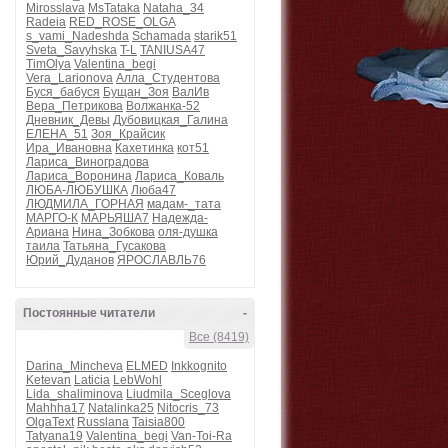
Mirosslava
MsTataka
Nataha_34
Radeia
RED_ROSE_OLGA
s_vami_Nadeshda
Schamada
starik51
Sveta_Savyhska
T-L
TANIUSA47
TimOlya
Valentina_begi
Vera_Larionova
Алла_Студентова
Буся_бабуся
Бущан_Зоя
ВалИв
Вера_Петрикова
Волжанка-52
Дневник_Девы
Дубовицкая_Галина
ЕЛЕНА_51
Зоя_Крайсик
Ира_Ивановна
Кахетинка
кот51
Лариса_Виноградова
Лариса_Воронина
Лариса_Коваль
ЛЮБА-ЛЮБУШКА
Люба47
ЛЮДМИЛА_ГОРНАЯ
мадам-_тата
МАРГО-К
МАРЬЯША7
Надежда-
Ариана
Нина_Зобкова
оля-душка
таила
Татьяна_Гусакова
Юрий_Дуданов
ЯРОСЛАВЛЬ76
Постоянные читатели
-
Все (8419)
Darina_Mincheva
ELMED
Inkkognito
Ketevan
Laticia
LebWohl
Lida_shaliminova
Liudmila_Sceglova
Mahhha17
Natalinka25
Nitocris_73
OlgaText
Russlana
Taisia800
Tatyana19
Valentina_begi
Van-Toi-Ra