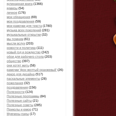
кулинарная книга
(1366)
кумиры
(54)
личное
(176)
мои обращения
(69)
мои поздравления
(59)
мои рамочки для текста
(1780)
музыка всех поколений
(281)
музыкальные открытки
(32)
мы помним
(61)
мысли вслух
(203)
новости и политика
(111)
новый год и рождество
(242)
обои для рабочего стола
(203)
общество
(397)
они хотят жить
(58)
рамочки 'фон желтый оранжевый'
(26)
декор для дизайна
(517)
пасхальные элементы
(28)
пожелания
(32)
поздравления
(156)
Полезности
(124)
Полезные программы
(84)
Полезные сайты
(21)
Полезные советы
(285)
Приколы и юмор
(71)
Мужчины,пары
(17)