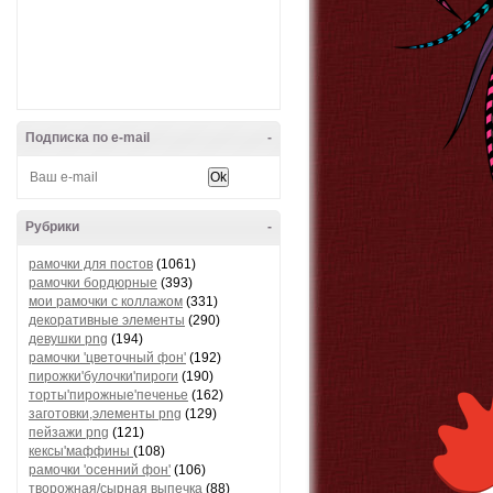
Подписка по e-mail
-
Рубрики
-
рамочки для постов
(1061)
рамочки бордюрные
(393)
мои рамочки с коллажом
(331)
декоративные элементы
(290)
девушки png
(194)
рамочки 'цветочный фон'
(192)
пирожки'булочки'пироги
(190)
торты'пирожные'печенье
(162)
заготовки,элементы png
(129)
пейзажи png
(121)
кексы'маффины
(108)
рамочки 'осенний фон'
(106)
творожная/сырная выпечка
(88)