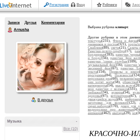
Регистрация
Вход
Рейтинги
Авос
Записи
Друзья
Комментарии
Выбрана рубрика
клипарт
.
Arnusha
Другие рубрики в этом дневн
текстуры
(231),
Флора и фауна
(
дневников и постов
(321),
торты'
Смайлики
(89),
свечи
(21),
Салаты 
Рамочки-золото,серебро
(17),
ра
бордюрные
(393),
рамочки 'черны
и бордо'
(56),
рамочки 'фон жел
рамочки 'синие голубые'
(109),
'музыкальный фон'
(16),
рамочки '
'весенний фон'
(67),
рамочки 'бл
текста
(154),
Приколы и юмор
программы
(84),
Полезности
(124
персонажи png
(60),
пельмени'ман
они хотят жить
(58),
общество
(
натюрморты
(14),
мысли вслух
(20
мои рамочки с коллажом
(331),
'пейзажи'
(34),
кумиры
(54),
кули
здоровье
(97),
котоматрица
(67),
движущейся водой
(6),
информе
В друзья
заготовки 'для коллажей'
(22),
скрап.наборов
(170),
декор для д
видеоролики про животных
(45
анимация
(462),
аватары
(29),
sos
(3
Музыка
-
Все (10)
КРАСОЧНО-И