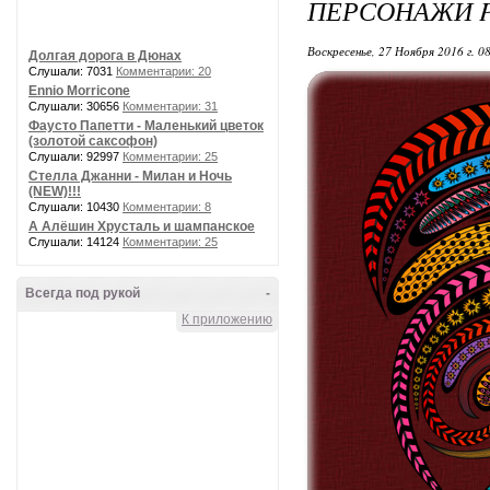
ПЕРСОНАЖИ 
Воскресенье, 27 Ноября 2016 г. 0
Долгая дорога в Дюнах
Слушали: 7031
Комментарии: 20
Ennio Morricone
Слушали: 30656
Комментарии: 31
Фаусто Папетти - Маленький цветок
(золотой саксофон)
Слушали: 92997
Комментарии: 25
Стелла Джанни - Милан и Ночь
(NEW)!!!
Слушали: 10430
Комментарии: 8
А Алёшин Хрусталь и шампанское
Слушали: 14124
Комментарии: 25
Всегда под рукой
-
К приложению