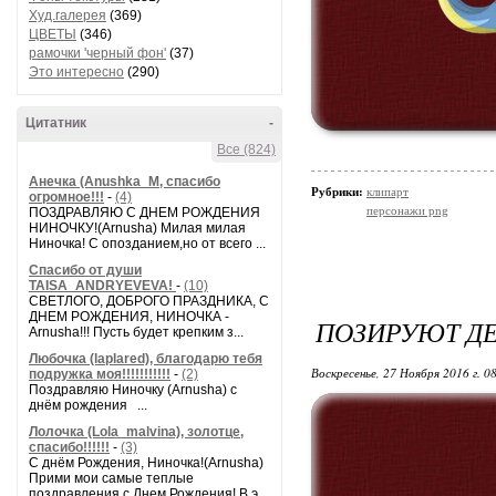
Худ.галерея
(369)
ЦВЕТЫ
(346)
рамочки 'черный фон'
(37)
Это интересно
(290)
Цитатник
-
Все (824)
Анечка (Anushka_M, спасибо
Рубрики:
клипарт
огромное!!!
-
(4)
персонажи png
ПОЗДРАВЛЯЮ С ДНЕМ РОЖДЕНИЯ
НИНОЧКУ!(Arnusha) Милая милая
Ниночка! С опозданием,но от всего ...
Спасибо от души
TAISA_ANDRYEVEVA!
-
(10)
СВЕТЛОГО, ДОБРОГО ПРАЗДНИКА, С
ДНЕМ РОЖДЕНИЯ, НИНОЧКА -
ПОЗИРУЮТ ДЕ
Arnusha!!! Пусть будет крепким з...
Любочка (laplared), благодарю тебя
Воскресенье, 27 Ноября 2016 г. 0
подружка моя!!!!!!!!!!!
-
(2)
Поздравляю Ниночку (Arnusha) с
днём рождения ...
Лолочка (Lola_malvina), золотце,
спасибо!!!!!!
-
(3)
С днём Рождения, Ниночка!(Аrnusha)
Прими мои самые теплые
поздравления с Днем Рождения! В э...