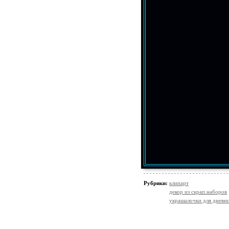
Рубрики:
клипарт
декор из скрап.наборов
украшалочки для дневни