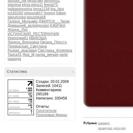
apostol_nik
besta-aks
dervish52
elennna
elina-elina11
fewral75
galkapogonina
irena1234
lira_lara
m160160
olgavosk57
ringing
rottam
staruhonka
tanushka68
Галина_Мелымко
ДЖИПСИ_-_Тасик
Домашний_калейдоскоп
ЕЖИЧКА
Жанна_Лях
ИСПАНСКИЙ_РЕСТОРАНЧИК
Ириночка61
КВИКОША
Лариса_Воронина
Оксана_Просто
Прекрасная_Светлана
Рыжая_красивая
Светлана_Колягина
Таиса41
Яна_М
лапка_мягкая
нили
рашида
Статистика
-
Создан: 20.01.2009
Записей: 10411
Комментариев:
295189
Написано: 330458
Отчеты:
Посетители
Поисковые фразы
Рубрики:
клипарт
позируют дети png