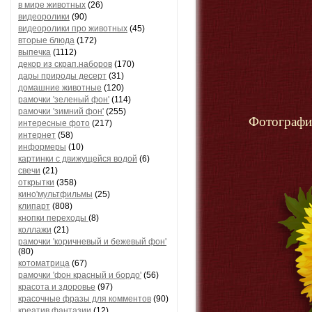
в мире животных
(26)
видеоролики
(90)
видеоролики про животных
(45)
вторые блюда
(172)
выпечка
(1112)
декор из скрап.наборов
(170)
дары природы десерт
(31)
домашние животные
(120)
рамочки 'зеленый фон'
(114)
рамочки 'зимний фон'
(255)
Фотографи
интересные фото
(217)
интернет
(58)
информеры
(10)
картинки с движущейся водой
(6)
свечи
(21)
открытки
(358)
кино'мультфильмы
(25)
клипарт
(808)
кнопки переходы
(8)
коллажи
(21)
рамочки 'коричневый и бежевый фон'
(80)
котоматрица
(67)
рамочки 'фон красный и бордо'
(56)
красота и здоровье
(97)
красочные фразы для комментов
(90)
креатив,фантазии
(12)