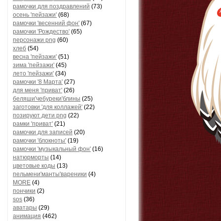
рамочки для поздравлений
(73)
осень 'пейзажи'
(68)
рамочки 'весенний фон'
(67)
рамочки 'Рождество'
(65)
персонажи png
(60)
хлеб
(54)
весна 'пейзажи'
(51)
зима 'пейзажи'
(45)
лето 'пейзажи'
(34)
рамочки '8 Марта'
(27)
для меня 'приват'
(26)
беляши'чебуреки'блины
(25)
заготовки 'для коллажей'
(22)
позируют дети png
(22)
рамки 'приват'
(21)
рамочки для записей
(20)
рамочки 'блокноты'
(19)
рамочки 'музыкальный фон'
(16)
натюрморты
(14)
цветовые коды
(13)
пельмени'манты'вареники
(4)
MORE
(4)
пончики
(2)
sos
(36)
аватары
(29)
анимация
(462)