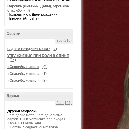
Верочка (Дневник_Девы), огромное
спасибо!
-
(4)
Поздравляю с Днем рождения ,
Ниночка! (Arnusha)
Ссылки
-
Все (215)
С Днем Рождения меня !
-
(7)
УПРАЖНЕНИЯ ПРИ БОЛИ В СПИНЕ
-
(14)
«Спасибо, жизнь!»
-
(9)
«Спасибо, жизнь!»
-
(1)
«Спасибо, жизнь!»
-
(3)
Друзья
-
Все (187)
Друзья оффлайн
Кого давно нет?
Кого добавить?
capten_CHIKA
emuchka
geniavegas
Kamelius
Larisa_Vini
Liudmila_Sceglova
lola-malvina