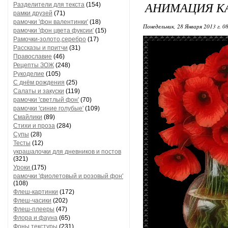
АНИМАЦИЯ К
Разделители для текста
(154)
рамки друзей
(71)
рамочки 'фон валентинки'
(18)
Понедельник, 28 Января 2013 г. 0
рамочки 'фон цвета фуксии'
(15)
Рамочки-золото,серебро
(17)
Рассказы и притчи
(31)
Православие
(46)
Рецепты ЗОЖ
(248)
Рукоделие
(105)
С днём рождения
(25)
Салаты и закуски
(119)
рамочки 'светлый фон'
(70)
рамочки 'синие голубые'
(109)
Смайлики
(89)
Стихи и проза
(284)
Супы
(28)
Тесты
(12)
украшалочки для дневников и постов
(321)
Уроки
(175)
рамочки 'фиолетовый и розовый фон'
(108)
Флеш-картинки
(172)
Флеш-часики
(202)
Флеш-плееры
(47)
Флора и фауна
(65)
Фоны текстуры
(231)