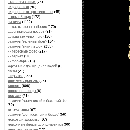
в мире животных
(26)
видеоролики
(90)
видеоролики про животных
(45)
вторые блюда
(172)
выпечка
(1112)
декор из скрап.наборов
(170)
дары природы десерт
(31)
домашние животные
(120)
рамочки 'зеленый фон'
(114)
рамочки 'зимний фон'
(255)
интересные фото
(217)
интернет
(58)
информеры
(10)
картинки с движущейся водой
(6)
свечи
(21)
открытки
(358)
кино'мультфильмы
(25)
клипарт
(808)
кнопки переходы
(8)
коллажи
(21)
рамочки 'коричневый и бежевый фон'
(80)
котоматрица
(67)
рамочки 'фон красный и бордо'
(56)
красота и здоровье
(97)
красочные фразы для комментов
(90)
креатив,фантазии
(12)