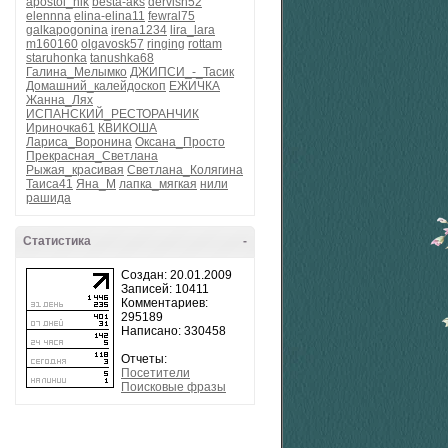
apostol_nik
besta-aks
dervish52
elennna
elina-elina11
fewral75
galkapogonina
irena1234
lira_lara
m160160
olgavosk57
ringing
rottam
staruhonka
tanushka68
Галина_Мелымко
ДЖИПСИ_-_Тасик
Домашний_калейдоскоп
ЕЖИЧКА
Жанна_Лях
ИСПАНСКИЙ_РЕСТОРАНЧИК
Ириночка61
КВИКОША
Лариса_Воронина
Оксана_Просто
Прекрасная_Светлана
Рыжая_красивая
Светлана_Колягина
Таиса41
Яна_М
лапка_мягкая
нили
рашида
Статистика
-
Создан: 20.01.2009
Записей: 10411
Комментариев:
295189
Написано: 330458
Отчеты:
Посетители
Поисковые фразы