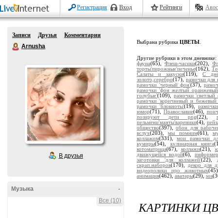
Регистрация
Вход
Рейтинги
Авос
Записи
Друзья
Комментарии
Выбрана рубрика
ЦВЕТЫ
.
Arnusha
Другие рубрики в этом дневнике
фауна
(65),
Флеш-часики
(202),
Ф
торты'пирожные'печенье
(162),
Те
Салаты и закуски
(119),
С дн
золото,серебро
(17),
рамочки для 
рамочки 'черный фон'
(37),
рамоч
рамочки 'фон желтый оранжевый
голубые'
(109),
рамочки 'светлый 
рамочки 'коричневый и бежевый
рамочки 'блокноты'
(19),
рамочки
юмор
(71),
Православие
(46),
пон
позируют дети png
(22),
пельмени'манты'вареники
(4),
пейз
общество
(397),
обои для рабоче
вслух
(203),
мы помним
(61),
м
коллажом
(331),
мои рамочки дл
кумиры
(54),
кулинарная книга
(
котоматрица
(67),
коллажи
(21),
движущейся водой
(6),
информе
В друзья
заготовки 'для коллажей'
(22),
скрап.наборов
(170),
декор для д
видеоролики про животных
(45
анимация
(462),
аватары
(29),
sos
(3
Музыка
-
Все (10)
КАРТИНКИ ЦВ