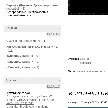
Верочка (Дневник_Девы), огромное
спасибо!
-
(4)
Поздравляю с Днем рождения ,
Ниночка! (Arnusha)
Ссылки
-
Все (215)
С Днем Рождения меня !
-
(7)
УПРАЖНЕНИЯ ПРИ БОЛИ В СПИНЕ
-
(14)
«Спасибо, жизнь!»
-
(9)
Рубрики:
ЦВЕТЫ
«Спасибо, жизнь!»
-
(1)
анимация
«Спасибо, жизнь!»
-
(3)
Метки:
анимация
картинки
ц
Друзья
-
Все (187)
КАРТИНКИ Ц
Друзья оффлайн
Кого давно нет?
Кого добавить?
capten_CHIKA
emuchka
geniavegas
Четверг, 17 Января 2013 г. 08:06
Kamelius
Larisa_Vini
Liudmila_Sceglova
lola-malvina