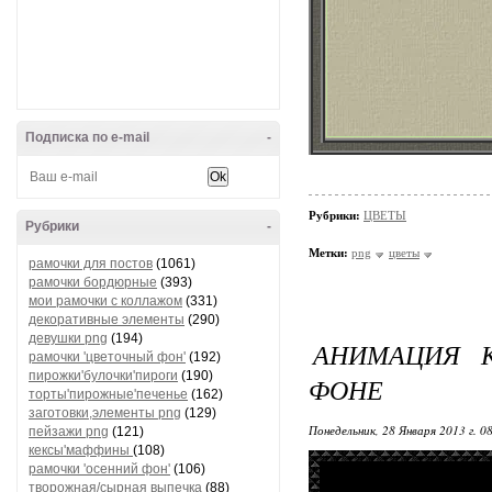
Подписка по e-mail
-
Рубрики:
ЦВЕТЫ
Рубрики
-
Метки:
png
цветы
рамочки для постов
(1061)
рамочки бордюрные
(393)
мои рамочки с коллажом
(331)
декоративные элементы
(290)
девушки png
(194)
АНИМАЦИЯ 
рамочки 'цветочный фон'
(192)
пирожки'булочки'пироги
(190)
ФОНЕ
торты'пирожные'печенье
(162)
заготовки,элементы png
(129)
Понедельник, 28 Января 2013 г. 0
пейзажи png
(121)
кексы'маффины
(108)
рамочки 'осенний фон'
(106)
творожная/сырная выпечка
(88)