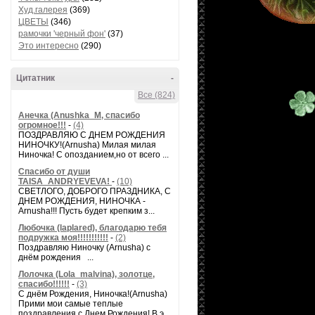
Худ.галерея
(369)
ЦВЕТЫ
(346)
рамочки 'черный фон'
(37)
Это интересно
(290)
Цитатник
-
Все (824)
Анечка (Anushka_M, спасибо
огромное!!!
-
(4)
ПОЗДРАВЛЯЮ С ДНЕМ РОЖДЕНИЯ
НИНОЧКУ!(Arnusha) Милая милая
Ниночка! С опозданием,но от всего ...
Спасибо от души
TAISA_ANDRYEVEVA!
-
(10)
СВЕТЛОГО, ДОБРОГО ПРАЗДНИКА, С
ДНЕМ РОЖДЕНИЯ, НИНОЧКА -
Arnusha!!! Пусть будет крепким з...
Любочка (laplared), благодарю тебя
подружка моя!!!!!!!!!!!
-
(2)
Поздравляю Ниночку (Arnusha) с
днём рождения ...
Лолочка (Lola_malvina), золотце,
спасибо!!!!!!
-
(3)
С днём Рождения, Ниночка!(Аrnusha)
Прими мои самые теплые
поздравления с Днем Рождения! В э...