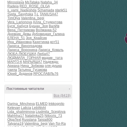
Mirosslava
MsTataka
Nataha_34
Radeia
RED_ROSE_OLGA
s_vami_Nadeshda
Schamada
starik51
Sveta_Savyhska
T-L
TANIUSA47
TimOlya
Valentina_begi
Vera_Larionova
Алла_Студентова
Буся_бабуся
Бущан_Зоя
ВалИв
Вера_Петрикова
Волжанка-52
Дневник_Девы
Дубовицкая_Галина
ЕЛЕНА_51
Зоя_Крайсик
Ира_Ивановна
Кахетинка
кот51
Лариса_Виноградова
Лариса_Воронина
Лариса_Коваль
ЛЮБА-ЛЮБУШКА
Люба47
ЛЮДМИЛА_ГОРНАЯ
мадам-_тата
МАРГО-К
МАРЬЯША7
Надежда-
Ариана
Нина_Зобкова
оля-душка
таила
Татьяна_Гусакова
Юрий_Дуданов
ЯРОСЛАВЛЬ76
Постоянные читатели
-
Все (8419)
Darina_Mincheva
ELMED
Inkkognito
Ketevan
Laticia
LebWohl
Lida_shaliminova
Liudmila_Sceglova
Mahhha17
Natalinka25
Nitocris_73
OlgaText
Russlana
Taisia800
Tatyana19
Valentina_begi
Van-Toi-Ra