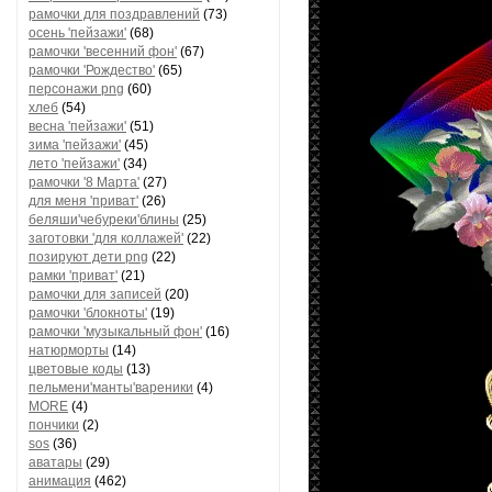
рамочки для поздравлений
(73)
осень 'пейзажи'
(68)
рамочки 'весенний фон'
(67)
рамочки 'Рождество'
(65)
персонажи png
(60)
хлеб
(54)
весна 'пейзажи'
(51)
зима 'пейзажи'
(45)
лето 'пейзажи'
(34)
рамочки '8 Марта'
(27)
для меня 'приват'
(26)
беляши'чебуреки'блины
(25)
заготовки 'для коллажей'
(22)
позируют дети png
(22)
рамки 'приват'
(21)
рамочки для записей
(20)
рамочки 'блокноты'
(19)
рамочки 'музыкальный фон'
(16)
натюрморты
(14)
цветовые коды
(13)
пельмени'манты'вареники
(4)
MORE
(4)
пончики
(2)
sos
(36)
аватары
(29)
анимация
(462)