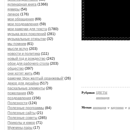
кулинарная книга
(1366)
кумиры
(54)
личное
(176)
мои обращения
(69)
мои поздравления
(59)
мои рамочки для текста
(1780)
музыка всех поколений
(281)
музыкальные открытки
(32)
мы помним
(61)
мысли вслух
(203)
новости и политика
(111)
новый год и рождество
(242)
обои для рабочего стола
(203)
общество
(397)
они хотят жить
(58)
рамочки 'фон желтый оранжевый'
(26)
декор для дизайна
(517)
пасхальные элементы
(28)
Рубрики:
ЦВЕТЫ
пожелания
(32)
анимация
поздравления
(156)
Полезности
(124)
Метки:
анимация
картинки
ц
Полезные программы
(84)
Полезные сайты
(21)
Полезные советы
(285)
Приколы и юмор
(71)
Мужчины,пары
(17)