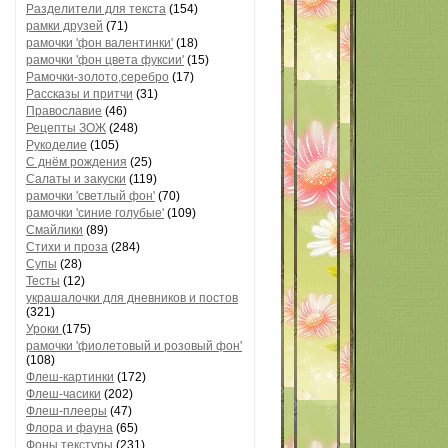
Разделители для текста
(154)
рамки друзей
(71)
рамочки 'фон валентинки'
(18)
рамочки 'фон цвета фуксии'
(15)
Рамочки-золото,серебро
(17)
Рассказы и притчи
(31)
Православие
(46)
Рецепты ЗОЖ
(248)
Рукоделие
(105)
С днём рождения
(25)
Салаты и закуски
(119)
рамочки 'светлый фон'
(70)
рамочки 'синие голубые'
(109)
Смайлики
(89)
Стихи и проза
(284)
Супы
(28)
Тесты
(12)
украшалочки для дневников и постов
(321)
Уроки
(175)
рамочки 'фиолетовый и розовый фон'
(108)
Флеш-картинки
(172)
Флеш-часики
(202)
Флеш-плееры
(47)
Флора и фауна
(65)
Фоны текстуры
(231)