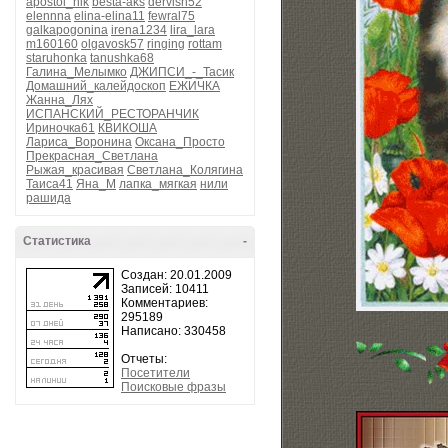
apostol_nik
besta-aks
dervish52
elennna
elina-elina11
fewral75
galkapogonina
irena1234
lira_lara
m160160
olgavosk57
ringing
rottam
staruhonka
tanushka68
Галина_Мелымко
ДЖИПСИ_-_Тасик
Домашний_калейдоскоп
ЕЖИЧКА
Жанна_Лях
ИСПАНСКИЙ_РЕСТОРАНЧИК
Ириночка61
КВИКОША
Лариса_Воронина
Оксана_Просто
Прекрасная_Светлана
Рыжая_красивая
Светлана_Колягина
Таиса41
Яна_М
лапка_мягкая
нили
рашида
Статистика
-
Создан: 20.01.2009
Записей: 10411
Комментариев:
295189
Написано: 330458
Отчеты:
Посетители
Поисковые фразы