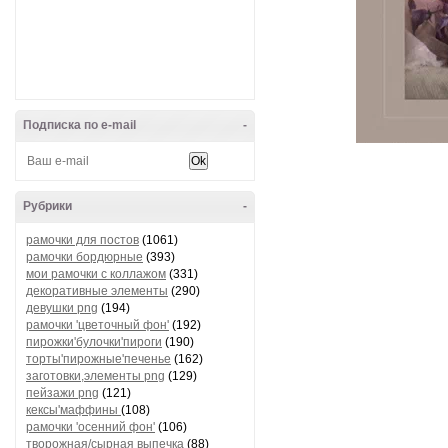
Подписка по e-mail
-
Рубрики
-
рамочки для постов
(1061)
рамочки бордюрные
(393)
мои рамочки с коллажом
(331)
декоративные элементы
(290)
девушки png
(194)
рамочки 'цветочный фон'
(192)
пирожки'булочки'пироги
(190)
торты'пирожные'печенье
(162)
заготовки,элементы png
(129)
пейзажи png
(121)
кексы'маффины
(108)
рамочки 'осенний фон'
(106)
творожная/сырная выпечка
(88)