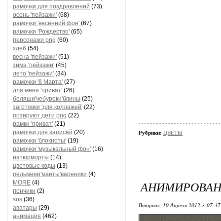
рамочки для поздравлений
(73)
осень 'пейзажи'
(68)
рамочки 'весенний фон'
(67)
рамочки 'Рождество'
(65)
персонажи png
(60)
хлеб
(54)
весна 'пейзажи'
(51)
зима 'пейзажи'
(45)
лето 'пейзажи'
(34)
рамочки '8 Марта'
(27)
для меня 'приват'
(26)
беляши'чебуреки'блины
(25)
заготовки 'для коллажей'
(22)
позируют дети png
(22)
рамки 'приват'
(21)
рамочки для записей
(20)
Рубрики:
ЦВЕТЫ
рамочки 'блокноты'
(19)
рамочки 'музыкальный фон'
(16)
натюрморты
(14)
цветовые коды
(13)
пельмени'манты'вареники
(4)
АНИМИРОВАН
MORE
(4)
пончики
(2)
sos
(36)
Вторник, 10 Апреля 2012 г. 07:3
аватары
(29)
анимация
(462)