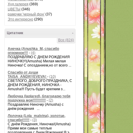
Худ.галерея
(369)
ЦВЕТЫ
(346)
рамочки 'черный фон'
(37)
Это интересно
(290)
Цитатник
-
Все (824)
Анечка (Anushka_M, спасибо
огромное!!!
-
(4)
ПОЗДРАВЛЯЮ С ДНЕМ РОЖДЕНИЯ
НИНОЧКУ!(Arnusha) Милая милая
Ниночка! С опозданием,но от всего ...
Спасибо от души
TAISA_ANDRYEVEVA!
-
(10)
СВЕТЛОГО, ДОБРОГО ПРАЗДНИКА, С
ДНЕМ РОЖДЕНИЯ, НИНОЧКА -
Arnusha!!! Пусть будет крепким з...
Любочка (laplared), благодарю тебя
подружка моя!!!!!!!!!!!
-
(2)
Поздравляю Ниночку (Arnusha) с
днём рождения ...
Лолочка (Lola_malvina), золотце,
спасибо!!!!!!
-
(3)
С днём Рождения, Ниночка!(Аrnusha)
Прими мои самые теплые
поздравления с Днем Рождения! В э...