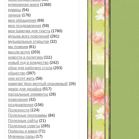
кулинарная книга
(1366)
кумиры
(54)
личное
(176)
мои обращения
(69)
мои поздравления
(59)
мои рамочки для текста
(1780)
музыка всех поколений
(281)
музыкальные открытки
(32)
мы помним
(61)
мысли вслух
(203)
новости и политика
(111)
новый год и рождество
(242)
обои для рабочего стола
(203)
общество
(397)
они хотят жить
(58)
рамочки 'фон желтый оранжевый'
(26)
декор для дизайна
(517)
пасхальные элементы
(28)
пожелания
(32)
поздравления
(156)
Полезности
(124)
Полезные программы
(84)
Полезные сайты
(21)
Полезные советы
(285)
Приколы и юмор
(71)
Мужчины,пары
(17)