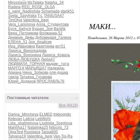
Mirosslava
MsTataka
Nataha_34
Radeia
RED_ROSE_OLGA
s_vami_Nadeshda
Schamada
starik51
Sveta_Savyhska
T-L
TANIUSA47
TimOlya
Valentina_begi
МАКИ...
Vera_Larionova
Алла_Студентова
Буся_бабуся
Бущан_Зоя
ВалИв
Вера_Петрикова
Волжанка-52
Дневник_Девы
Дубовицкая_Галина
Понедельник, 26 Марта 2012 г. 0
ЕЛЕНА_51
Зоя_Крайсик
Ира_Ивановна
Кахетинка
кот51
Лариса_Виноградова
Лариса_Воронина
Лариса_Коваль
ЛЮБА-ЛЮБУШКА
Люба47
ЛЮДМИЛА_ГОРНАЯ
мадам-_тата
МАРГО-К
МАРЬЯША7
Надежда-
Ариана
Нина_Зобкова
оля-душка
таила
Татьяна_Гусакова
Юрий_Дуданов
ЯРОСЛАВЛЬ76
Постоянные читатели
-
Все (8419)
Darina_Mincheva
ELMED
Inkkognito
Ketevan
Laticia
LebWohl
Lida_shaliminova
Liudmila_Sceglova
Mahhha17
Natalinka25
Nitocris_73
OlgaText
Russlana
Taisia800
Tatyana19
Valentina_begi
Van-Toi-Ra