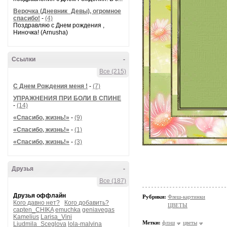
Верочка (Дневник_Девы), огромное
спасибо!
-
(4)
Поздравляю с Днем рождения ,
Ниночка! (Arnusha)
Ссылки
-
Все (215)
С Днем Рождения меня !
-
(7)
УПРАЖНЕНИЯ ПРИ БОЛИ В СПИНЕ
-
(14)
«Спасибо, жизнь!»
-
(9)
«Спасибо, жизнь!»
-
(1)
«Спасибо, жизнь!»
-
(3)
Друзья
-
Все (187)
Друзья оффлайн
Рубрики:
Флеш-картинки
Кого давно нет?
Кого добавить?
ЦВЕТЫ
capten_CHIKA
emuchka
geniavegas
Kamelius
Larisa_Vini
Метки:
флэш
цветы
Liudmila_Sceglova
lola-malvina