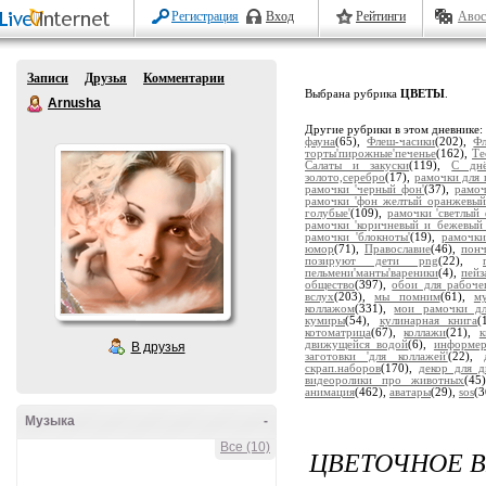
Регистрация
Вход
Рейтинги
Авос
Записи
Друзья
Комментарии
Выбрана рубрика
ЦВЕТЫ
.
Arnusha
Другие рубрики в этом дневнике
фауна
(65),
Флеш-часики
(202),
Ф
торты'пирожные'печенье
(162),
Те
Салаты и закуски
(119),
С дн
золото,серебро
(17),
рамочки для 
рамочки 'черный фон'
(37),
рамоч
рамочки 'фон желтый оранжевый
голубые'
(109),
рамочки 'светлый 
рамочки 'коричневый и бежевый
рамочки 'блокноты'
(19),
рамочки
юмор
(71),
Православие
(46),
пон
позируют дети png
(22),
пельмени'манты'вареники
(4),
пейз
общество
(397),
обои для рабоче
вслух
(203),
мы помним
(61),
м
коллажом
(331),
мои рамочки дл
кумиры
(54),
кулинарная книга
(
котоматрица
(67),
коллажи
(21),
движущейся водой
(6),
информе
В друзья
заготовки 'для коллажей'
(22),
скрап.наборов
(170),
декор для д
видеоролики про животных
(45
анимация
(462),
аватары
(29),
sos
(3
Музыка
-
Все (10)
ЦВЕТОЧНОЕ В