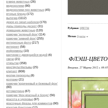
в мире животных
(26)
видеоролики
(90)
видеоролики про животных
(45)
вторые блюда
(172)
выпечка
(1112)
декор из скрап.наборов
(170)
дары природы десерт
(31)
Рубрики:
ЦВЕТЫ
домашние животные
(120)
рамочки 'зеленый фон'
(114)
Метки:
букеты
рамочки 'зимний фон'
(255)
интересные фото
(217)
интернет
(58)
информеры
(10)
картинки с движущейся водой
(6)
ФЛЭШ-ЦВЕТО
свечи
(21)
открытки
(358)
кино'мультфильмы
(25)
Вторник, 27 Марта 2012 г. 08:0
клипарт
(808)
кнопки переходы
(8)
коллажи
(21)
рамочки 'коричневый и бежевый фон'
(80)
котоматрица
(67)
рамочки 'фон красный и бордо'
(56)
красота и здоровье
(97)
красочные фразы для комментов
(90)
креатив,фантазии
(12)