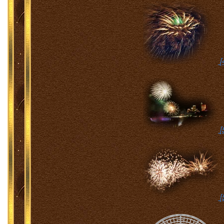
[
[
[