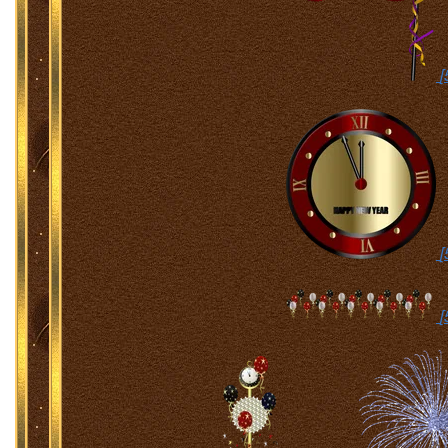
[
[
[