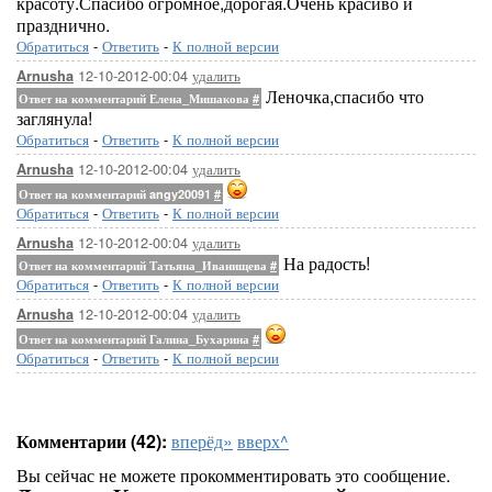
красоту.Спасибо огромное,дорогая.Очень красиво и
празднично.
Обратиться
-
Ответить
-
К полной версии
12-10-2012-00:04
удалить
Arnusha
Леночка,спасибо что
Ответ на комментарий Елена_Мишакова
#
заглянула!
Обратиться
-
Ответить
-
К полной версии
12-10-2012-00:04
удалить
Arnusha
Ответ на комментарий angy20091
#
Обратиться
-
Ответить
-
К полной версии
12-10-2012-00:04
удалить
Arnusha
На радость!
Ответ на комментарий Татьяна_Иванищева
#
Обратиться
-
Ответить
-
К полной версии
12-10-2012-00:04
удалить
Arnusha
Ответ на комментарий Галина_Бухарина
#
Обратиться
-
Ответить
-
К полной версии
Комментарии (42):
вперёд»
вверх^
Вы сейчас не можете прокомментировать это сообщение.