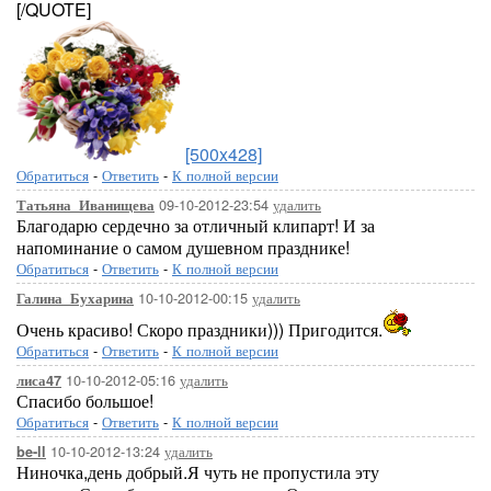
[/QUOTE]
[500x428]
Обратиться
-
Ответить
-
К полной версии
09-10-2012-23:54
удалить
Татьяна_Иванищева
Благодарю сердечно за отличный клипарт! И за
напоминание о самом душевном празднике!
Обратиться
-
Ответить
-
К полной версии
10-10-2012-00:15
удалить
Галина_Бухарина
Очень красиво! Скоро праздники))) Пригодится.
Обратиться
-
Ответить
-
К полной версии
10-10-2012-05:16
удалить
лиса47
Спасибо большое!
Обратиться
-
Ответить
-
К полной версии
10-10-2012-13:24
удалить
be-ll
Ниночка,день добрый.Я чуть не пропустила эту