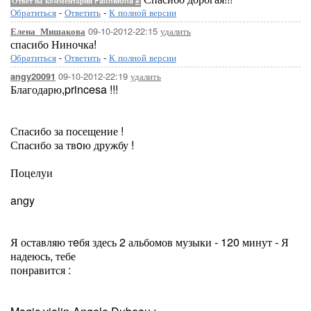
Ответ на комментарий FaithMona
#
Обратиться
-
Ответить
-
К полной версии
09-10-2012-22:15
удалить
Елена_Мишакова
спасибо Ниночка!
Обратиться
-
Ответить
-
К полной версии
09-10-2012-22:19
удалить
angy20091
Благодарю,princesa !!!
Спасибо за посещение !
Спасибо за твoю дружбу !
Поцелуи
angy
Я оставляю тeбя здесь 2 альбомов музыки - 120 минут - Я
надеюсь, тебе
понравится :