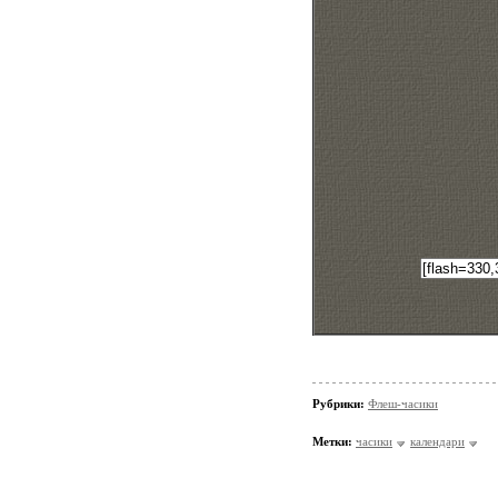
Рубрики:
Флеш-часики
Метки:
часики
календари