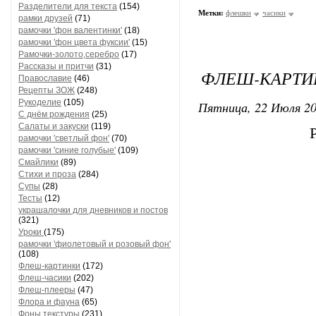
Разделители для текста
(154)
Метки:
флешки
часики
рамки друзей
(71)
рамочки 'фон валентинки'
(18)
рамочки 'фон цвета фуксии'
(15)
Рамочки-золото,серебро
(17)
Рассказы и притчи
(31)
ФЛЕШ-КАРТИН
Православие
(46)
Рецепты ЗОЖ
(248)
Рукоделие
(105)
Пятница, 22 Июля 20
С днём рождения
(25)
Салаты и закуски
(119)
рамочки 'светлый фон'
(70)
рамочки 'синие голубые'
(109)
Смайлики
(89)
Стихи и проза
(284)
Супы
(28)
Тесты
(12)
украшалочки для дневников и постов
(321)
Уроки
(175)
рамочки 'фиолетовый и розовый фон'
(108)
Флеш-картинки
(172)
Флеш-часики
(202)
Флеш-плееры
(47)
Флора и фауна
(65)
Фоны текстуры
(231)