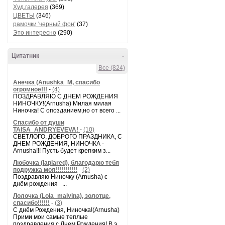
Худ.галерея
(369)
ЦВЕТЫ
(346)
рамочки 'черный фон'
(37)
Это интересно
(290)
Цитатник
-
Все (824)
Анечка (Anushka_M, спасибо
огромное!!!
-
(4)
ПОЗДРАВЛЯЮ С ДНЕМ РОЖДЕНИЯ
НИНОЧКУ!(Arnusha) Милая милая
Ниночка! С опозданием,но от всего ...
Спасибо от души
TAISA_ANDRYEVEVA!
-
(10)
СВЕТЛОГО, ДОБРОГО ПРАЗДНИКА, С
ДНЕМ РОЖДЕНИЯ, НИНОЧКА -
Arnusha!!! Пусть будет крепким з...
Любочка (laplared), благодарю тебя
подружка моя!!!!!!!!!!!
-
(2)
Поздравляю Ниночку (Arnusha) с
днём рождения ...
Лолочка (Lola_malvina), золотце,
спасибо!!!!!!
-
(3)
С днём Рождения, Ниночка!(Аrnusha)
Прими мои самые теплые
поздравления с Днем Рождения! В э...