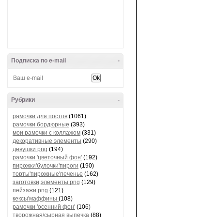
Подписка по e-mail
-
Рубрики
-
рамочки для постов
(1061)
рамочки бордюрные
(393)
мои рамочки с коллажом
(331)
декоративные элементы
(290)
девушки png
(194)
рамочки 'цветочный фон'
(192)
пирожки'булочки'пироги
(190)
торты'пирожные'печенье
(162)
заготовки,элементы png
(129)
пейзажи png
(121)
кексы'маффины
(108)
рамочки 'осенний фон'
(106)
творожная/сырная выпечка
(88)