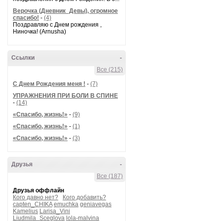
Верочка (Дневник_Девы), огромное
спасибо!
-
(4)
Поздравляю с Днем рождения ,
Ниночка! (Arnusha)
Ссылки
-
Все (215)
С Днем Рождения меня !
-
(7)
УПРАЖНЕНИЯ ПРИ БОЛИ В СПИНЕ
-
(14)
«Спасибо, жизнь!»
-
(9)
«Спасибо, жизнь!»
-
(1)
«Спасибо, жизнь!»
-
(3)
Друзья
-
Все (187)
Друзья оффлайн
Кого давно нет?
Кого добавить?
capten_CHIKA
emuchka
geniavegas
Kamelius
Larisa_Vini
Liudmila_Sceglova
lola-malvina