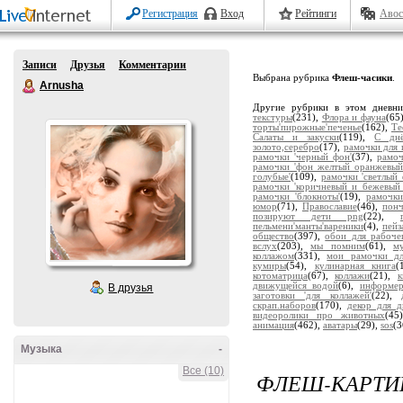
Регистрация
Вход
Рейтинги
Авос
Записи
Друзья
Комментарии
Выбрана рубрика
Флеш-часики
.
Arnusha
Другие рубрики в этом дневн
текстуры
(231),
Флора и фауна
(65
торты'пирожные'печенье
(162),
Те
Салаты и закуски
(119),
С дн
золото,серебро
(17),
рамочки для 
рамочки 'черный фон'
(37),
рамоч
рамочки 'фон желтый оранжевый
голубые'
(109),
рамочки 'светлый 
рамочки 'коричневый и бежевый
рамочки 'блокноты'
(19),
рамочки
юмор
(71),
Православие
(46),
пон
позируют дети png
(22),
пельмени'манты'вареники
(4),
пейз
общество
(397),
обои для рабоче
вслух
(203),
мы помним
(61),
м
коллажом
(331),
мои рамочки дл
кумиры
(54),
кулинарная книга
(
котоматрица
(67),
коллажи
(21),
движущейся водой
(6),
информе
В друзья
заготовки 'для коллажей'
(22),
скрап.наборов
(170),
декор для д
видеоролики про животных
(45
анимация
(462),
аватары
(29),
sos
(3
Музыка
-
Все (10)
ФЛЕШ-КАРТИН