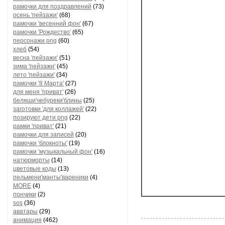
рамочки для поздравлений
(73)
осень 'пейзажи'
(68)
рамочки 'весенний фон'
(67)
рамочки 'Рождество'
(65)
персонажи png
(60)
хлеб
(54)
весна 'пейзажи'
(51)
зима 'пейзажи'
(45)
лето 'пейзажи'
(34)
рамочки '8 Марта'
(27)
для меня 'приват'
(26)
беляши'чебуреки'блины
(25)
заготовки 'для коллажей'
(22)
позируют дети png
(22)
рамки 'приват'
(21)
рамочки для записей
(20)
рамочки 'блокноты'
(19)
рамочки 'музыкальный фон'
(16)
натюрморты
(14)
цветовые коды
(13)
пельмени'манты'вареники
(4)
MORE
(4)
пончики
(2)
sos
(36)
аватары
(29)
анимация
(462)