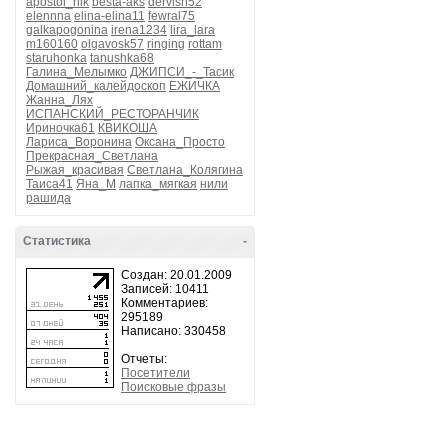
apostol_nik
besta-aks
dervish52
elennna
elina-elina11
fewral75
galkapogonina
irena1234
lira_lara
m160160
olgavosk57
ringing
rottam
staruhonka
tanushka68
Галина_Мелымко
ДЖИПСИ_-_Тасик
Домашний_калейдоскоп
ЕЖИЧКА
Жанна_Лях
ИСПАНСКИЙ_РЕСТОРАНЧИК
Ириночка61
КВИКОША
Лариса_Воронина
Оксана_Просто
Прекрасная_Светлана
Рыжая_красивая
Светлана_Колягина
Таиса41
Яна_М
лапка_мягкая
нили
рашида
Статистика
-
Создан: 20.01.2009
Записей: 10411
Комментариев:
295189
Написано: 330458
Отчеты:
Посетители
Поисковые фразы