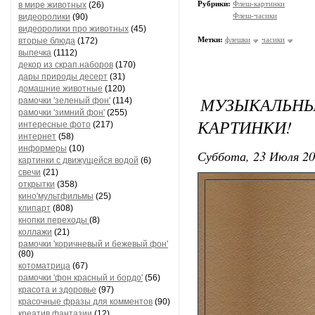
Рубрики:
Флеш-картинки
в мире животных
(26)
Флеш-часики
видеоролики
(90)
видеоролики про животных
(45)
Метки:
флешки
часики
вторые блюда
(172)
выпечка
(1112)
декор из скрап.наборов
(170)
дары природы десерт
(31)
домашние животные
(120)
МУЗЫКАЛЬНЫ
рамочки 'зеленый фон'
(114)
рамочки 'зимний фон'
(255)
КАРТИНКИ!
интересные фото
(217)
интернет
(58)
информеры
(10)
Суббота, 23 Июля 20
картинки с движущейся водой
(6)
свечи
(21)
открытки
(358)
кино'мультфильмы
(25)
клипарт
(808)
кнопки переходы
(8)
коллажи
(21)
рамочки 'коричневый и бежевый фон'
(80)
котоматрица
(67)
рамочки 'фон красный и бордо'
(56)
красота и здоровье
(97)
красочные фразы для комментов
(90)
креатив,фантазии
(12)