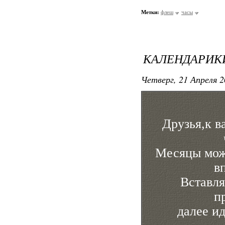
Метки:
флеш
часы
КАЛЕНДАРИКИ 
Четверг, 21 Апреля 2
Друзья,к в
Месяцы мож
в
Вставля
п
далее ид