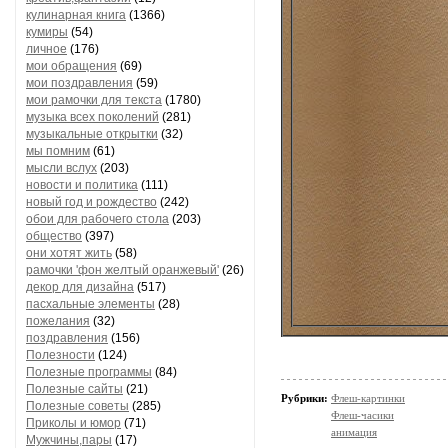
кулинарная книга
(1366)
кумиры
(54)
личное
(176)
мои обращения
(69)
мои поздравления
(59)
мои рамочки для текста
(1780)
музыка всех поколений
(281)
музыкальные открытки
(32)
мы помним
(61)
мысли вслух
(203)
новости и политика
(111)
новый год и рождество
(242)
обои для рабочего стола
(203)
общество
(397)
они хотят жить
(58)
рамочки 'фон желтый оранжевый'
(26)
декор для дизайна
(517)
пасхальные элементы
(28)
пожелания
(32)
поздравления
(156)
Полезности
(124)
Полезные программы
(84)
Полезные сайты
(21)
Рубрики:
Флеш-картинки
Полезные советы
(285)
Флеш-часики
Приколы и юмор
(71)
анимация
Мужчины,пары
(17)