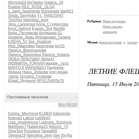
Mirosslava
MsTataka
Nataha_34
Radeia
RED_ROSE_OLGA
s_vami_Nadeshda
Schamada
starik51
Sveta_Savyhska
T-L
TANIUSA47
TimOlya
Valentina_begi
Рубрики:
Флеш-картинки
Vera_Larionova
Алла_Студентова
Флеш-часики
Буся_бабуся
Бущан_Зоя
ВалИв
анимация
Вера_Петрикова
Волжанка-52
Дневник_Девы
Дубовицкая_Галина
ЕЛЕНА_51
Зоя_Крайсик
Метки:
флеш-картинки
часики
Ира_Ивановна
Кахетинка
кот51
Лариса_Виноградова
Лариса_Воронина
Лариса_Коваль
ЛЮБА-ЛЮБУШКА
Люба47
ЛЮДМИЛА_ГОРНАЯ
мадам-_тата
МАРГО-К
МАРЬЯША7
Надежда-
ЛЕТНИЕ ФЛЕШ
Ариана
Нина_Зобкова
оля-душка
таила
Татьяна_Гусакова
Юрий_Дуданов
ЯРОСЛАВЛЬ76
Пятница, 15 Июля 20
Постоянные читатели
-
Все (8419)
Darina_Mincheva
ELMED
Inkkognito
Ketevan
Laticia
LebWohl
Lida_shaliminova
Liudmila_Sceglova
Mahhha17
Natalinka25
Nitocris_73
OlgaText
Russlana
Taisia800
Tatyana19
Valentina_begi
Van-Toi-Ra