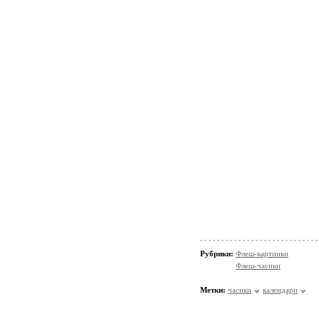
Рубрики:
Флеш-картинки
Флеш-часики
Метки:
часики
календари