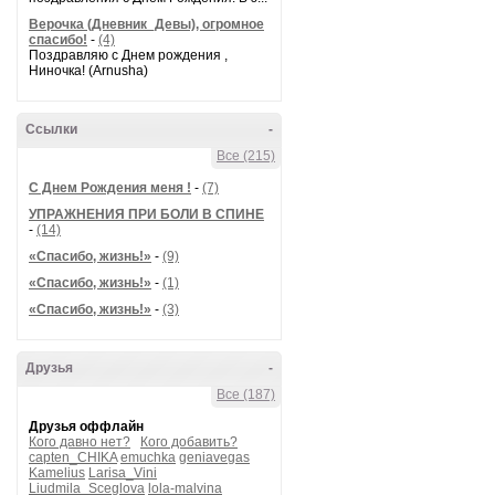
Верочка (Дневник_Девы), огромное
спасибо!
-
(4)
Поздравляю с Днем рождения ,
Ниночка! (Arnusha)
Ссылки
-
Все (215)
С Днем Рождения меня !
-
(7)
УПРАЖНЕНИЯ ПРИ БОЛИ В СПИНЕ
-
(14)
«Спасибо, жизнь!»
-
(9)
«Спасибо, жизнь!»
-
(1)
«Спасибо, жизнь!»
-
(3)
Друзья
-
Все (187)
Друзья оффлайн
Кого давно нет?
Кого добавить?
capten_CHIKA
emuchka
geniavegas
Kamelius
Larisa_Vini
Liudmila_Sceglova
lola-malvina