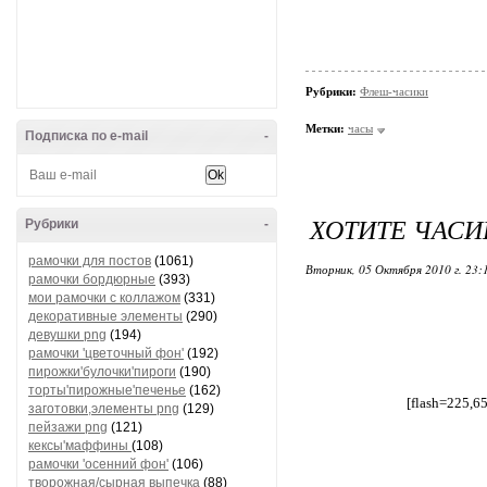
Рубрики:
Флеш-часики
Метки:
часы
Подписка по e-mail
-
ХОТИТЕ ЧАСИ
Рубрики
-
рамочки для постов
(1061)
Вторник, 05 Октября 2010 г. 23
рамочки бордюрные
(393)
мои рамочки с коллажом
(331)
декоративные элементы
(290)
девушки png
(194)
рамочки 'цветочный фон'
(192)
пирожки'булочки'пироги
(190)
торты'пирожные'печенье
(162)
[flash=225,6
заготовки,элементы png
(129)
пейзажи png
(121)
кексы'маффины
(108)
рамочки 'осенний фон'
(106)
творожная/сырная выпечка
(88)