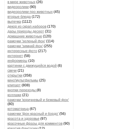
в мире животных
(26)
видеоролики
(90)
видеоролики про животных
(45)
вторые блюда
(172)
выпечка
(1112)
декор из скрап.наборов
(170)
дары природы десерт
(31)
домашние животные
(120)
рамочки 'зеленый фон'
(114)
рамочки 'зимний фон'
(255)
интересные фото
(217)
интернет
(58)
информеры
(10)
картинки с движущейся водой
(6)
свечи
(21)
открытки
(358)
кино'мультфильмы
(25)
клипарт
(808)
кнопки переходы
(8)
коллажи
(21)
рамочки 'коричневый и бежевый фон'
(80)
котоматрица
(67)
рамочки 'фон красный и бордо'
(56)
красота и здоровье
(97)
красочные фразы для комментов
(90)
креатив,фантазии
(12)