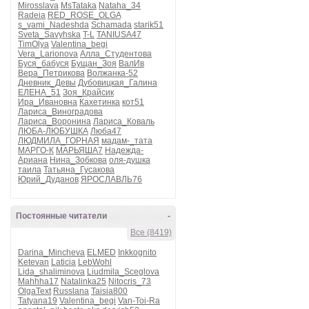
Mirosslava
MsTataka
Nataha_34
Radeia
RED_ROSE_OLGA
s_vami_Nadeshda
Schamada
starik51
Sveta_Savyhska
T-L
TANIUSA47
TimOlya
Valentina_begi
Vera_Larionova
Алла_Студентова
Буся_бабуся
Бущан_Зоя
ВалИв
Вера_Петрикова
Волжанка-52
Дневник_Девы
Дубовицкая_Галина
ЕЛЕНА_51
Зоя_Крайсик
Ира_Ивановна
Кахетинка
кот51
Лариса_Виноградова
Лариса_Воронина
Лариса_Коваль
ЛЮБА-ЛЮБУШКА
Люба47
ЛЮДМИЛА_ГОРНАЯ
мадам-_тата
МАРГО-К
МАРЬЯША7
Надежда-
Ариана
Нина_Зобкова
оля-душка
таила
Татьяна_Гусакова
Юрий_Дуданов
ЯРОСЛАВЛЬ76
Постоянные читатели
-
Все (8419)
Darina_Mincheva
ELMED
Inkkognito
Ketevan
Laticia
LebWohl
Lida_shaliminova
Liudmila_Sceglova
Mahhha17
Natalinka25
Nitocris_73
OlgaText
Russlana
Taisia800
Tatyana19
Valentina_begi
Van-Toi-Ra