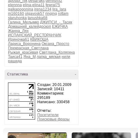
apostol_nik
besta-aks
dervish52
elennna
elina-elina11
fewral75
galkapogonina
irena1234
lira_lara
m160160
olgavosk57
ringing
rottam
staruhonka
tanushka68
Галина_Мелымко
ДЖИПСИ_-_Тасик
Домашний_калейдоскоп
ЕЖИЧКА
Жанна_Лях
ИСПАНСКИЙ_РЕСТОРАНЧИК
Ириночка61
КВИКОША
Лариса_Воронина
Оксана_Просто
Прекрасная_Светлана
Рыжая_красивая
Светлана_Колягина
Таиса41
Яна_М
лапка_мягкая
нили
рашида
Статистика
-
Создан: 20.01.2009
Записей: 10411
Комментариев:
295189
Написано: 330458
Отчеты:
Посетители
Поисковые фразы