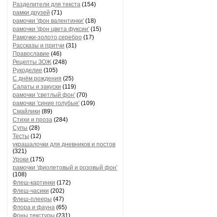
Разделители для текста
(154)
рамки друзей
(71)
рамочки 'фон валентинки'
(18)
рамочки 'фон цвета фуксии'
(15)
Рамочки-золото,серебро
(17)
Рассказы и притчи
(31)
Православие
(46)
Рецепты ЗОЖ
(248)
Рукоделие
(105)
С днём рождения
(25)
Салаты и закуски
(119)
рамочки 'светлый фон'
(70)
рамочки 'синие голубые'
(109)
Смайлики
(89)
Стихи и проза
(284)
Супы
(28)
Тесты
(12)
украшалочки для дневников и постов
(321)
Уроки
(175)
рамочки 'фиолетовый и розовый фон'
(108)
Флеш-картинки
(172)
Флеш-часики
(202)
Флеш-плееры
(47)
Флора и фауна
(65)
Фоны текстуры
(231)