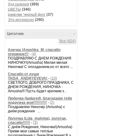
Худ.галерея
(369)
ЦВЕТЫ
(346)
рамочки 'черный фон'
(37)
Это интересно
(290)
Цитатник
-
Все (824)
Анечка (Anushka_M, спасибо
огромное!!!
-
(4)
ПОЗДРАВЛЯЮ С ДНЕМ РОЖДЕНИЯ
НИНОЧКУ!(Arnusha) Милая милая
Ниночка! С опозданием,но от всего ...
Спасибо от души
TAISA_ANDRYEVEVA!
-
(10)
СВЕТЛОГО, ДОБРОГО ПРАЗДНИКА, С
ДНЕМ РОЖДЕНИЯ, НИНОЧКА -
Arnusha!!! Пусть будет крепким з...
Любочка (laplared), благодарю тебя
подружка моя!!!!!!!!!!!
-
(2)
Поздравляю Ниночку (Arnusha) с
днём рождения ...
Лолочка (Lola_malvina), золотце,
спасибо!!!!!!
-
(3)
С днём Рождения, Ниночка!(Аrnusha)
Прими мои самые теплые
поздравления с Днем Рождения! В э...