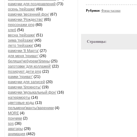
рамочки для поздравлений
(73)
осень 'пейзажи'
(68)
Рубрики:
Флеш-часики
рамочки 'весенний фон'
(67)
рамочки 'Рождество'
(65)
персонажи png
(60)
хлеб
(54)
весна 'пейзажи'
(51)
зима 'пейзажи'
(45)
Страницы:
лето 'пейзажи'
(34)
рамочки '8 Марта'
(27)
для меня 'приват'
(26)
беляши'чебуреки'блины
(25)
заготовки 'для коллажей'
(22)
позируют дети png
(22)
рамки 'приват'
(21)
рамочки для записей
(20)
рамочки 'блокноты'
(19)
рамочки 'музыкальный фон'
(16)
натюрморты
(14)
цветовые коды
(13)
пельмени'манты'вареники
(4)
MORE
(4)
пончики
(2)
sos
(36)
аватары
(29)
анимация
(462)