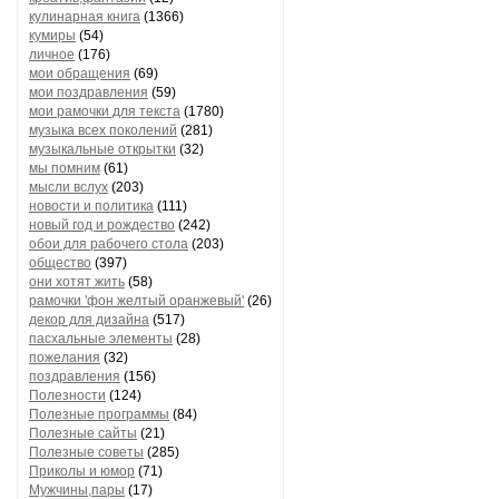
кулинарная книга
(1366)
кумиры
(54)
личное
(176)
мои обращения
(69)
мои поздравления
(59)
мои рамочки для текста
(1780)
музыка всех поколений
(281)
музыкальные открытки
(32)
мы помним
(61)
мысли вслух
(203)
новости и политика
(111)
новый год и рождество
(242)
обои для рабочего стола
(203)
общество
(397)
они хотят жить
(58)
рамочки 'фон желтый оранжевый'
(26)
декор для дизайна
(517)
пасхальные элементы
(28)
пожелания
(32)
поздравления
(156)
Полезности
(124)
Полезные программы
(84)
Полезные сайты
(21)
Полезные советы
(285)
Приколы и юмор
(71)
Мужчины,пары
(17)