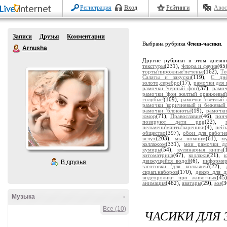
Регистрация
Вход
Рейтинги
Авос
Записи
Друзья
Комментарии
Выбрана рубрика
Флеш-часики
.
Arnusha
Другие рубрики в этом дневн
текстуры
(231),
Флора и фауна
(65
торты'пирожные'печенье
(162),
Те
Салаты и закуски
(119),
С дн
золото,серебро
(17),
рамочки для 
рамочки 'черный фон'
(37),
рамоч
рамочки 'фон желтый оранжевый
голубые'
(109),
рамочки 'светлый 
рамочки 'коричневый и бежевый
рамочки 'блокноты'
(19),
рамочки
юмор
(71),
Православие
(46),
пон
позируют дети png
(22),
пельмени'манты'вареники
(4),
пейз
общество
(397),
обои для рабоче
вслух
(203),
мы помним
(61),
м
коллажом
(331),
мои рамочки дл
кумиры
(54),
кулинарная книга
(
котоматрица
(67),
коллажи
(21),
движущейся водой
(6),
информе
В друзья
заготовки 'для коллажей'
(22),
скрап.наборов
(170),
декор для д
видеоролики про животных
(45
анимация
(462),
аватары
(29),
sos
(3
Музыка
-
Все (10)
ЧАСИКИ ДЛЯ 