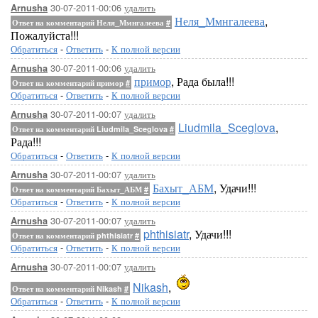
30-07-2011-00:06
удалить
Arnusha
Неля_Ммнгалеева
,
Ответ на комментарий Неля_Ммнгалеева
#
Пожалуйста!!!
Обратиться
-
Ответить
-
К полной версии
30-07-2011-00:06
удалить
Arnusha
примор
, Рада была!!!
Ответ на комментарий примор
#
Обратиться
-
Ответить
-
К полной версии
30-07-2011-00:07
удалить
Arnusha
Liudmila_Sceglova
,
Ответ на комментарий Liudmila_Sceglova
#
Рада!!!
Обратиться
-
Ответить
-
К полной версии
30-07-2011-00:07
удалить
Arnusha
Бахыт_АБМ
, Удачи!!!
Ответ на комментарий Бахыт_АБМ
#
Обратиться
-
Ответить
-
К полной версии
30-07-2011-00:07
удалить
Arnusha
phthisiatr
, Удачи!!!
Ответ на комментарий phthisiatr
#
Обратиться
-
Ответить
-
К полной версии
30-07-2011-00:07
удалить
Arnusha
Nikash
,
Ответ на комментарий Nikash
#
Обратиться
-
Ответить
-
К полной версии