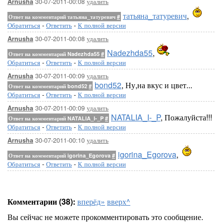
30-07-2011-00:08
удалить
Arnusha
татьяна_татуревич
,
Ответ на комментарий татьяна_татуревич
#
Обратиться
-
Ответить
-
К полной версии
30-07-2011-00:08
удалить
Arnusha
Nadezhda55
,
Ответ на комментарий Nadezhda55
#
Обратиться
-
Ответить
-
К полной версии
30-07-2011-00:09
удалить
Arnusha
bond52
, Ну,на вкус и цвет...
Ответ на комментарий bond52
#
Обратиться
-
Ответить
-
К полной версии
30-07-2011-00:09
удалить
Arnusha
NATALIA_I-_P
, Пожалуйста!!!
Ответ на комментарий NATALIA_I-_P
#
Обратиться
-
Ответить
-
К полной версии
30-07-2011-00:10
удалить
Arnusha
igorina_Egorova
,
Ответ на комментарий igorina_Egorova
#
Обратиться
-
Ответить
-
К полной версии
Комментарии (38):
вперёд»
вверх^
Вы сейчас не можете прокомментировать это сообщение.