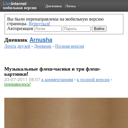
Live
Internet
Дневники
Личка
мобильная версия
Вы были перенаправлены на мобильную версию
страницы.
Вернуться!
Авторизация
Дневник
Arnusha
Лента друзей
-
Дневник
-
Полная версия
Музыкальные флеш-часики и три флеш-
картинки!
23-07-2011 08:07
к комментариям
-
к полной версии
-
понравилось!