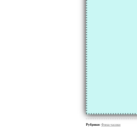
Рубрики:
Флеш-часики