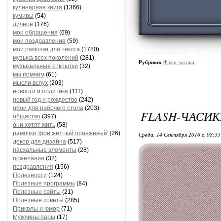
кулинарная книга
(1366)
кумиры
(54)
личное
(176)
мои обращения
(69)
мои поздравления
(59)
мои рамочки для текста
(1780)
музыка всех поколений
(281)
Рубрики:
Флеш-часики
музыкальные открытки
(32)
мы помним
(61)
мысли вслух
(203)
новости и политика
(111)
новый год и рождество
(242)
обои для рабочего стола
(203)
FLASH-ЧАСИ
общество
(397)
они хотят жить
(58)
рамочки 'фон желтый оранжевый'
(26)
Среда, 14 Сентября 2016 г. 08:3
декор для дизайна
(517)
пасхальные элементы
(28)
пожелания
(32)
поздравления
(156)
Полезности
(124)
Полезные программы
(84)
Полезные сайты
(21)
Полезные советы
(285)
Приколы и юмор
(71)
Мужчины,пары
(17)