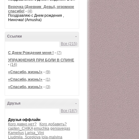
Верочка (Дневник_Девы), огромное
спасибо!
-
(4)
Поздравляю с Днем рождения ,
Ниночка! (Arnusha)
Ссылки
-
Все (215)
С Днем Рождения меня !
-
(7)
УПРАЖНЕНИЯ ПРИ БОЛИ В СПИНЕ
-
(14)
«Спасибо, жизнь!»
-
(9)
«Спасибо, жизнь!»
-
(1)
«Спасибо, жизнь!»
-
(3)
Друзья
-
Все (187)
Друзья оффлайн
Кого давно нет?
Кого добавить?
capten_CHIKA
emuchka
geniavegas
Kamelius
Larisa_Vini
Liudmila_Sceglova
lola-malvina