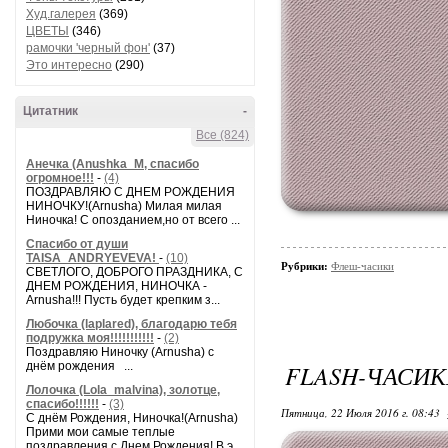
Худ.галерея
(369)
ЦВЕТЫ
(346)
рамочки 'черный фон'
(37)
Это интересно
(290)
Цитатник
-
Все (824)
Анечка (Anushka_M, спасибо
огромное!!!
-
(4)
ПОЗДРАВЛЯЮ С ДНЕМ РОЖДЕНИЯ
НИНОЧКУ!(Arnusha) Милая милая
Ниночка! С опозданием,но от всего ...
Спасибо от души
TAISA_ANDRYEVEVA!
-
(10)
Рубрики:
Флеш-часики
СВЕТЛОГО, ДОБРОГО ПРАЗДНИКА, С
ДНЕМ РОЖДЕНИЯ, НИНОЧКА -
Arnusha!!! Пусть будет крепким з...
Любочка (laplared), благодарю тебя
подружка моя!!!!!!!!!!!
-
(2)
Поздравляю Ниночку (Arnusha) с
днём рождения ...
FLASH-ЧАСИ
Лолочка (Lola_malvina), золотце,
спасибо!!!!!!
-
(3)
Пятница, 22 Июля 2016 г. 08:43
С днём Рождения, Ниночка!(Аrnusha)
Прими мои самые теплые
поздравления с Днем Рождения! В э...