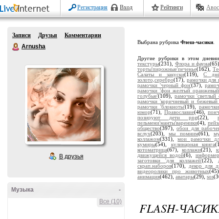
Регистрация
Вход
Рейтинги
Авос
Записи
Друзья
Комментарии
Выбрана рубрика
Флеш-часики
.
Arnusha
Другие рубрики в этом дневн
текстуры
(231),
Флора и фауна
(65
торты'пирожные'печенье
(162),
Те
Салаты и закуски
(119),
С дн
золото,серебро
(17),
рамочки для 
рамочки 'черный фон'
(37),
рамоч
рамочки 'фон желтый оранжевый
голубые'
(109),
рамочки 'светлый 
рамочки 'коричневый и бежевый
рамочки 'блокноты'
(19),
рамочки
юмор
(71),
Православие
(46),
пон
позируют дети png
(22),
пельмени'манты'вареники
(4),
пейз
общество
(397),
обои для рабоче
вслух
(203),
мы помним
(61),
м
коллажом
(331),
мои рамочки дл
кумиры
(54),
кулинарная книга
(
котоматрица
(67),
коллажи
(21),
движущейся водой
(6),
информе
В друзья
заготовки 'для коллажей'
(22),
скрап.наборов
(170),
декор для д
видеоролики про животных
(45
анимация
(462),
аватары
(29),
sos
(3
Музыка
-
Все (10)
FLASH-ЧАСИК