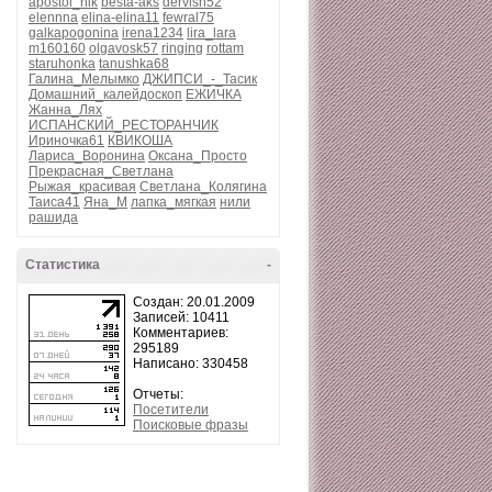
apostol_nik
besta-aks
dervish52
elennna
elina-elina11
fewral75
galkapogonina
irena1234
lira_lara
m160160
olgavosk57
ringing
rottam
staruhonka
tanushka68
Галина_Мелымко
ДЖИПСИ_-_Тасик
Домашний_калейдоскоп
ЕЖИЧКА
Жанна_Лях
ИСПАНСКИЙ_РЕСТОРАНЧИК
Ириночка61
КВИКОША
Лариса_Воронина
Оксана_Просто
Прекрасная_Светлана
Рыжая_красивая
Светлана_Колягина
Таиса41
Яна_М
лапка_мягкая
нили
рашида
Статистика
-
Создан: 20.01.2009
Записей: 10411
Комментариев:
295189
Написано: 330458
Отчеты:
Посетители
Поисковые фразы