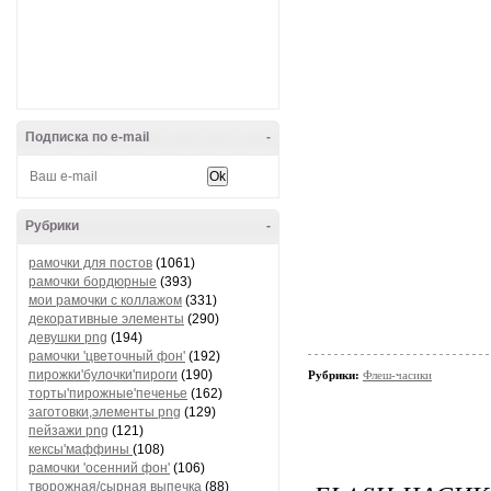
Подписка по e-mail
-
Рубрики
-
рамочки для постов
(1061)
рамочки бордюрные
(393)
мои рамочки с коллажом
(331)
декоративные элементы
(290)
девушки png
(194)
рамочки 'цветочный фон'
(192)
пирожки'булочки'пироги
(190)
Рубрики:
Флеш-часики
торты'пирожные'печенье
(162)
заготовки,элементы png
(129)
пейзажи png
(121)
кексы'маффины
(108)
рамочки 'осенний фон'
(106)
творожная/сырная выпечка
(88)