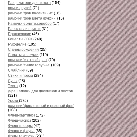
Разделители для текста
(154)
рамки друзей
(71)
рамочки 'фон валентинки'
(18)
рамочки 'фон цвета фуксии'
(15)
Рамочки-золото,серебро
(17)
Рассказы и притчи
(31)
Православие
(46)
Рецепты ЗОЖ
(248)
Рукоделие
(105)
С днём рождения
(25)
Салаты и закуски
(119)
рамочки 'светлый фон'
(70)
рамочки 'синие голубые'
(109)
Смайлики
(89)
Стихи и проза
(284)
Супы
(28)
Тесты
(12)
украшалочки для дневников и постов
(321)
Уроки
(175)
рамочки 'фиолетовый и розовый фон'
(108)
Флеш-картинки
(172)
Флеш-часики
(202)
Флеш-плееры
(47)
Флора и фауна
(65)
Фоны текстуры
(231)