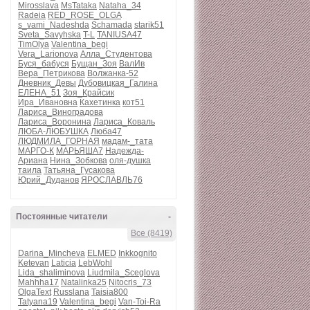
Mirosslava
MsTataka
Nataha_34
Radeia
RED_ROSE_OLGA
s_vami_Nadeshda
Schamada
starik51
Sveta_Savyhska
T-L
TANIUSA47
TimOlya
Valentina_begi
Vera_Larionova
Алла_Студентова
Буся_бабуся
Бущан_Зоя
ВалИв
Вера_Петрикова
Волжанка-52
Дневник_Девы
Дубовицкая_Галина
ЕЛЕНА_51
Зоя_Крайсик
Ира_Ивановна
Кахетинка
кот51
Лариса_Виноградова
Лариса_Воронина
Лариса_Коваль
ЛЮБА-ЛЮБУШКА
Люба47
ЛЮДМИЛА_ГОРНАЯ
мадам-_тата
МАРГО-К
МАРЬЯША7
Надежда-
Ариана
Нина_Зобкова
оля-душка
таила
Татьяна_Гусакова
Юрий_Дуданов
ЯРОСЛАВЛЬ76
Постоянные читатели
-
Все (8419)
Darina_Mincheva
ELMED
Inkkognito
Ketevan
Laticia
LebWohl
Lida_shaliminova
Liudmila_Sceglova
Mahhha17
Natalinka25
Nitocris_73
OlgaText
Russlana
Taisia800
Tatyana19
Valentina_begi
Van-Toi-Ra