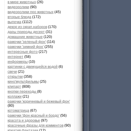
в мире животных
(26)
видеоролики
(90)
видеоролики про животных
(45)
вторые блюда
(172)
выпечка
(1112)
декор из скрап.наборов
(170)
дары природы десерт
(31)
домашние животные
(120)
рамочки 'зеленый фон'
(114)
рамочки 'зимний фон'
(255)
интересные фото
(217)
интернет
(58)
информеры
(10)
картинки с движущейся водой
(6)
свечи
(21)
открытки
(358)
кино'мультфильмы
(25)
клипарт
(808)
кнопки переходы
(8)
коллажи
(21)
рамочки 'коричневый и бежевый фон'
(80)
котоматрица
(67)
рамочки 'фон красный и бордо'
(56)
красота и здоровье
(97)
красочные фразы для комментов
(90)
креатив,фантазии
(12)