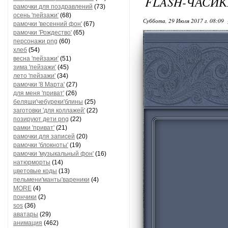
FLASH-ЧАСИК
рамочки для поздравлений
(73)
осень 'пейзажи'
(68)
Суббота, 29 Июля 2017 г. 08:09
рамочки 'весенний фон'
(67)
рамочки 'Рождество'
(65)
персонажи png
(60)
хлеб
(54)
весна 'пейзажи'
(51)
зима 'пейзажи'
(45)
лето 'пейзажи'
(34)
рамочки '8 Марта'
(27)
для меня 'приват'
(26)
беляши'чебуреки'блины
(25)
заготовки 'для коллажей'
(22)
позируют дети png
(22)
рамки 'приват'
(21)
рамочки для записей
(20)
рамочки 'блокноты'
(19)
рамочки 'музыкальный фон'
(16)
натюрморты
(14)
цветовые коды
(13)
пельмени'манты'вареники
(4)
MORE
(4)
пончики
(2)
sos
(36)
аватары
(29)
анимация
(462)