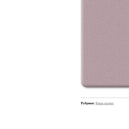
Рубрики:
Флеш-часики