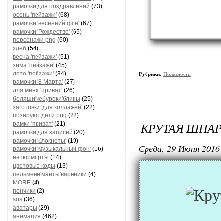
рамочки для поздравлений
(73)
осень 'пейзажи'
(68)
рамочки 'весенний фон'
(67)
рамочки 'Рождество'
(65)
персонажи png
(60)
хлеб
(54)
весна 'пейзажи'
(51)
зима 'пейзажи'
(45)
лето 'пейзажи'
(34)
Рубрики:
Полезности
рамочки '8 Марта'
(27)
для меня 'приват'
(26)
беляши'чебуреки'блины
(25)
заготовки 'для коллажей'
(22)
позируют дети png
(22)
КРУТАЯ ШПАР
рамки 'приват'
(21)
рамочки для записей
(20)
рамочки 'блокноты'
(19)
Среда, 29 Июня 2016 
рамочки 'музыкальный фон'
(16)
натюрморты
(14)
цветовые коды
(13)
пельмени'манты'вареники
(4)
MORE
(4)
пончики
(2)
sos
(36)
аватары
(29)
анимация
(462)