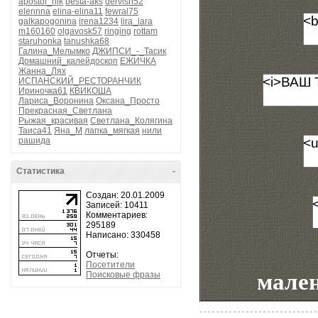
apostol_nik
besta-aks
dervish52
elennna
elina-elina11
fewral75
galkapogonina
irena1234
lira_lara
m160160
olgavosk57
ringing
rottam
staruhonka
tanushka68
Галина_Мелымко
ДЖИПСИ_-_Тасик
Домашний_калейдоскоп
ЕЖИЧКА
Жанна_Лях
ИСПАНСКИЙ_РЕСТОРАНЧИК
Ириночка61
КВИКОША
Лариса_Воронина
Оксана_Просто
Прекрасная_Светлана
Рыжая_красивая
Светлана_Колягина
Таиса41
Яна_М
лапка_мягкая
нили
рашида
Статистика
-
Создан: 20.01.2009
Записей: 10411
Комментариев:
295189
Написано: 330458
Отчеты:
Посетители
мале
Поисковые фразы