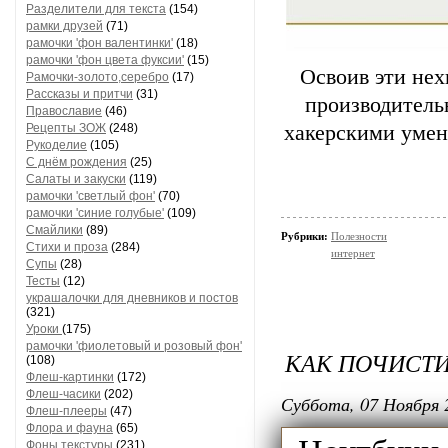
Разделители для текста
(154)
рамки друзей
(71)
рамочки 'фон валентинки'
(18)
рамочки 'фон цвета фуксии'
(15)
Освоив эти нех
Рамочки-золото,серебро
(17)
Рассказы и притчи
(31)
производитель
Православие
(46)
Рецепты ЗОЖ
(248)
хакерскими умен
Рукоделие
(105)
С днём рождения
(25)
Салаты и закуски
(119)
рамочки 'светлый фон'
(70)
рамочки 'синие голубые'
(109)
Смайлики
(89)
Рубрики:
Полезности
Стихи и проза
(284)
интернет
Супы
(28)
Тесты
(12)
украшалочки для дневников и постов
(321)
Уроки
(175)
рамочки 'фиолетовый и розовый фон'
КАК ПОЧИСТИ
(108)
Флеш-картинки
(172)
Флеш-часики
(202)
Суббота, 07 Ноября 
Флеш-плееры
(47)
Флора и фауна
(65)
Фоны текстуры
(231)