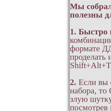
Мы собрал
полезны д
1. Быстро 
комбинации
Во-
формате Д
проделать 
Shift+Alt+T
Во-
2.
Если вы 
набора, то
злую шутку
посмотрев 
"закре