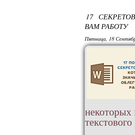
в две стр
минуту, к
17 СЕКРЕТО
Фон у 
ВАМ РАБОТУ
глобусе п
Те
Пятница, 18 Сентябр
некоторых 
текстового