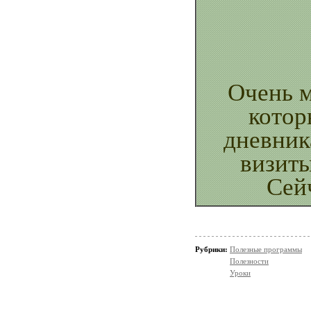
Очень м
котор
дневник
визиты
Сейч
установи
сам код 
визитеро
Рубрики:
Полезные программы
Полезности
было по
Уроки
текст с п
вашего 