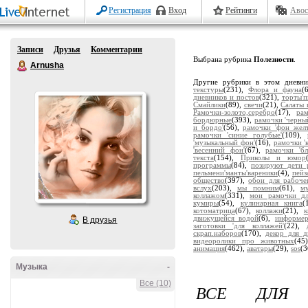
Регистрация
Вход
Рейтинги
Авос
Записи
Друзья
Комментарии
Выбрана рубрика
Полезности
.
Arnusha
Другие рубрики в этом дневн
текстуры
(231),
Флора и фауна
(
дневников и постов
(321),
торты'
Смайлики
(89),
свечи
(21),
Салаты 
Рамочки-золото,серебро
(17),
ра
бордюрные
(393),
рамочки 'черны
и бордо'
(56),
рамочки 'фон жел
рамочки 'синие голубые'
(109),
'музыкальный фон'
(16),
рамочки '
'весенний фон'
(67),
рамочки 'бл
текста
(154),
Приколы и юмор
программы
(84),
позируют дети 
пельмени'манты'вареники
(4),
пейз
общество
(397),
обои для рабоче
вслух
(203),
мы помним
(61),
м
коллажом
(331),
мои рамочки дл
кумиры
(54),
кулинарная книга
(
котоматрица
(67),
коллажи
(21),
движущейся водой
(6),
информе
В друзья
заготовки 'для коллажей'
(22),
скрап.наборов
(170),
декор для д
видеоролики про животных
(45
анимация
(462),
аватары
(29),
sos
(3
Музыка
-
Все (10)
ВСЕ ДЛЯ 