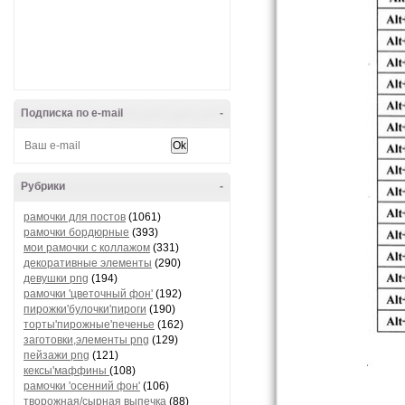
Подписка по e-mail
-
Рубрики
-
рамочки для постов
(1061)
рамочки бордюрные
(393)
мои рамочки с коллажом
(331)
декоративные элементы
(290)
девушки png
(194)
рамочки 'цветочный фон'
(192)
пирожки'булочки'пироги
(190)
торты'пирожные'печенье
(162)
заготовки,элементы png
(129)
пейзажи png
(121)
кексы'маффины
(108)
рамочки 'осенний фон'
(106)
творожная/сырная выпечка
(88)