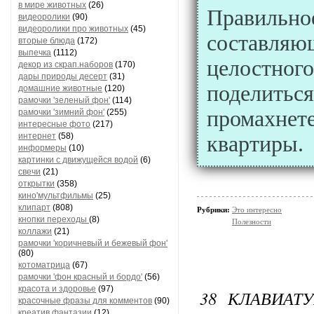
в мире животных
(26)
Правильное
видеоролики
(90)
видеоролики про животных
(45)
составляющ
вторые блюда
(172)
выпечка
(1112)
целостног
декор из скрап.наборов
(170)
дары природы десерт
(31)
поделиться
домашние животные
(120)
рамочки 'зеленый фон'
(114)
промахнете
рамочки 'зимний фон'
(255)
интересные фото
(217)
интернет
(58)
квартиры.
информеры
(10)
картинки с движущейся водой
(6)
свечи
(21)
открытки
(358)
кино'мультфильмы
(25)
клипарт
(808)
Рубрики:
Это интересно
кнопки переходы
(8)
Полезности
коллажи
(21)
рамочки 'коричневый и бежевый фон'
(80)
котоматрица
(67)
рамочки 'фон красный и бордо'
(56)
красота и здоровье
(97)
38 КЛАВИАТ
красочные фразы для комментов
(90)
креатив,фантазии
(12)