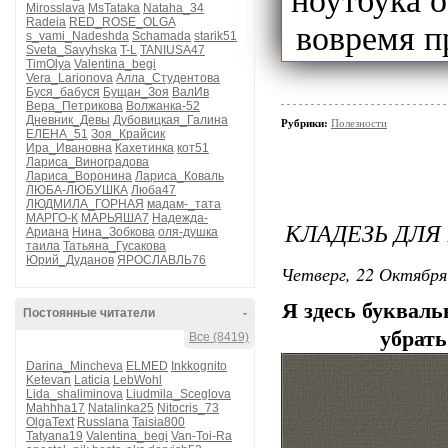
ноутбука о
Mirosslava
MsTataka
Nataha_34
Radeia
RED_ROSE_OLGA
вовремя п
s_vami_Nadeshda
Schamada
starik51
Sveta_Savyhska
T-L
TANIUSA47
TimOlya
Valentina_begi
Vera_Larionova
Алла_Студентова
Буся_бабуся
Бущан_Зоя
ВалИв
Вера_Петрикова
Волжанка-52
Дневник_Девы
Дубовицкая_Галина
Рубрики:
Полезности
ЕЛЕНА_51
Зоя_Крайсик
Ира_Ивановна
Кахетинка
кот51
Лариса_Виноградова
Лариса_Воронина
Лариса_Коваль
ЛЮБА-ЛЮБУШКА
Люба47
ЛЮДМИЛА_ГОРНАЯ
мадам-_тата
МАРГО-К
МАРЬЯША7
Надежда-
КЛАДЕЗЬ ДЛЯ
Ариана
Нина_Зобкова
оля-душка
таила
Татьяна_Гусакова
Юрий_Дуданов
ЯРОСЛАВЛЬ76
Четверг, 22 Октября
Я здесь букваль
Постоянные читатели
-
убрать
Все (8419)
Darina_Mincheva
ELMED
Inkkognito
Ketevan
Laticia
LebWohl
Lida_shaliminova
Liudmila_Sceglova
Mahhha17
Natalinka25
Nitocris_73
OlgaText
Russlana
Taisia800
Tatyana19
Valentina_begi
Van-Toi-Ra