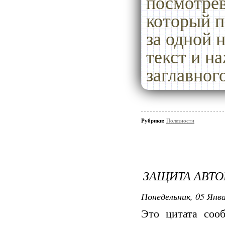
посмотрев
который п
за одной 
100р
текст и на
показа
Вам,
заглавног
scrolla
Рубрики:
Полезности
Так 
текст
ЗАЩИТА АВТО
текс
Понедельник, 05 Янва
к
Это цитата со