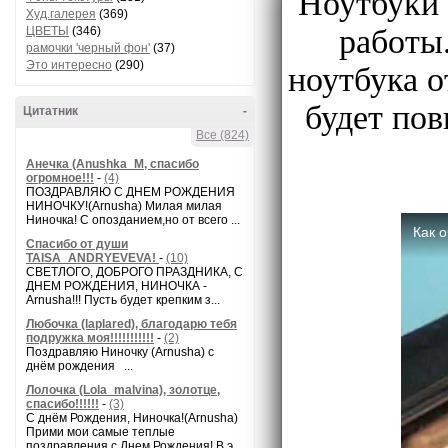
Ноутбуки 
Худ.галерея
(369)
работы
ЦВЕТЫ
(346)
рамочки 'черный фон'
(37)
Это интересно
(290)
ноутбука о
будет пов
Цитатник
-
Все (824)
Анечка (Anushka_M, спасибо
огромное!!!
-
(4)
ПОЗДРАВЛЯЮ С ДНЕМ РОЖДЕНИЯ
НИНОЧКУ!(Arnusha) Милая милая
Ниночка! С опозданием,но от всего ...
Спасибо от души
TAISA_ANDRYEVEVA!
-
(10)
СВЕТЛОГО, ДОБРОГО ПРАЗДНИКА, С
ДНЕМ РОЖДЕНИЯ, НИНОЧКА -
Arnusha!!! Пусть будет крепким з...
Любочка (laplared), благодарю тебя
подружка моя!!!!!!!!!!!
-
(2)
Поздравляю Ниночку (Arnusha) с
днём рождения ...
Лолочка (Lola_malvina), золотце,
спасибо!!!!!!
-
(3)
С днём Рождения, Ниночка!(Аrnusha)
Прими мои самые теплые
поздравления с Днем Рождения! В э...