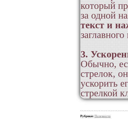
который пр
за одной н
текст и на
заглавного
3. Ускорен
Обычно, ес
т
стрелок, о
ускорить е
стрелкой к
Текст
Рубрики:
Полезности
мышкой