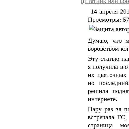
цитатник или со
14 апреля 20
Если
Просмотры: 5
комм
Думаю, что м
воровством кон
Эту статью на
я получила в о
их цветочных 
но последний
решила подня
интернете.
Пару раз за п
встречала ГС,
страница мо