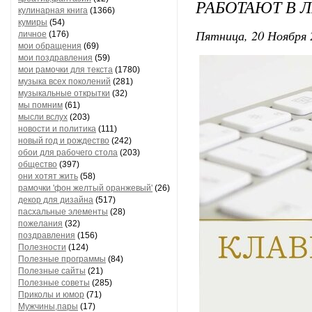
РАБОТАЮТ В 
кулинарная книга
(1366)
кумиры
(54)
Пятница, 20 Ноября 
личное
(176)
мои обращения
(69)
мои поздравления
(59)
мои рамочки для текста
(1780)
музыка всех поколений
(281)
музыкальные открытки
(32)
мы помним
(61)
мысли вслух
(203)
новости и политика
(111)
новый год и рождество
(242)
обои для рабочего стола
(203)
общество
(397)
они хотят жить
(58)
рамочки 'фон желтый оранжевый'
(26)
декор для дизайна
(517)
пасхальные элементы
(28)
пожелания
(32)
поздравления
(156)
Полезности
(124)
Полезные программы
(84)
Полезные сайты
(21)
Полезные советы
(285)
Приколы и юмор
(71)
Мужчины,пары
(17)