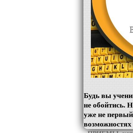
Привет! 
отсту
Будь вы учени
не обойтись. 
уже не первый
возможностях 
скролящийся вв