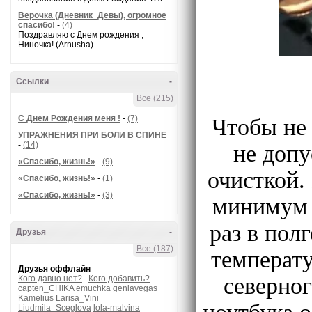
Верочка (Дневник_Девы), огромное
спасибо!
-
(4)
Поздравляю с Днем рождения ,
Ниночка! (Arnusha)
Ссылки
-
Все (215)
С Днем Рождения меня !
-
(7)
Чтобы не 
УПРАЖНЕНИЯ ПРИ БОЛИ В СПИНЕ
-
(14)
не допу
«Спасибо, жизнь!»
-
(9)
очисткой.
«Спасибо, жизнь!»
-
(1)
«Спасибо, жизнь!»
-
(3)
минимум (
раз в пол
Друзья
-
Все (187)
температу
Друзья оффлайн
северно
Кого давно нет?
Кого добавить?
capten_CHIKA
emuchka
geniavegas
Kamelius
Larisa_Vini
Liudmila_Sceglova
lola-malvina