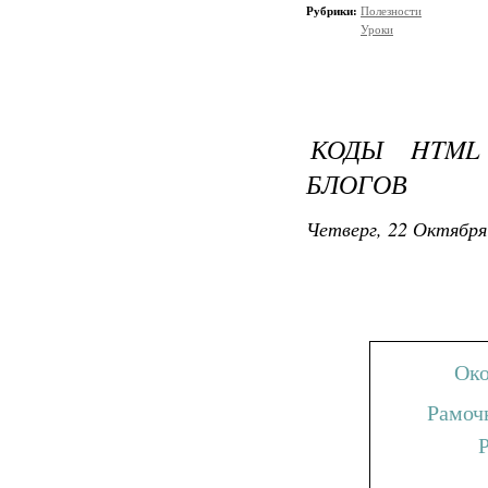
Рубрики:
Полезности
Уроки
Ум
Увели
КОДЫ HTML
БЛОГОВ
Четверг, 22 Октября
Увели
Увелич
Око
Рамочк
Увеличи