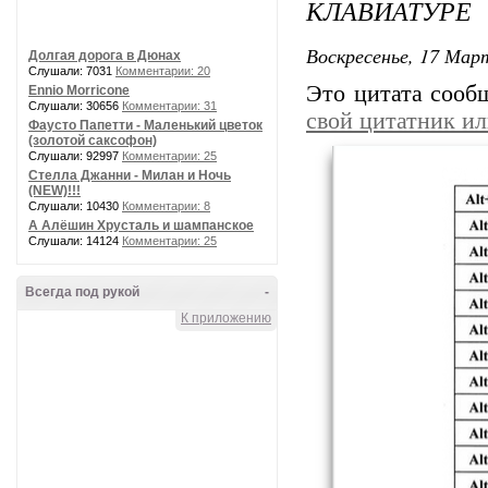
КЛАВИАТУРЕ
Воскресенье, 17 Март
Долгая дорога в Дюнах
Слушали: 7031
Комментарии: 20
Это цитата соо
Ennio Morricone
Слушали: 30656
Комментарии: 31
свой цитатник и
Фаусто Папетти - Маленький цветок
(золотой саксофон)
Слушали: 92997
Комментарии: 25
Стелла Джанни - Милан и Ночь
(NEW)!!!
Слушали: 10430
Комментарии: 8
А Алёшин Хрусталь и шампанское
Слушали: 14124
Комментарии: 25
Всегда под рукой
-
К приложению