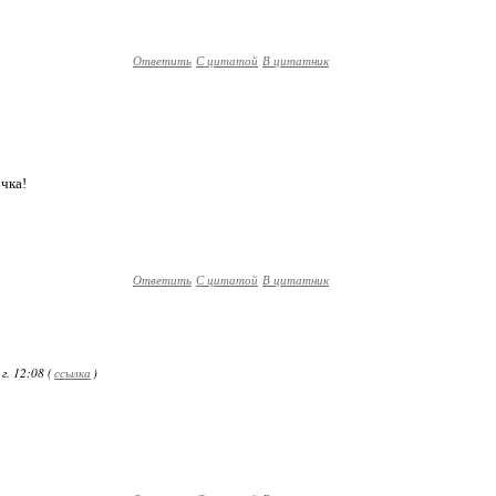
Ответить
С цитатой
В цитатник
чка!
Ответить
С цитатой
В цитатник
. 12:08 (
ссылка
)