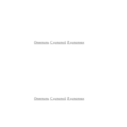
Ответить
С цитатой
В цитатник
Ответить
С цитатой
В цитатник