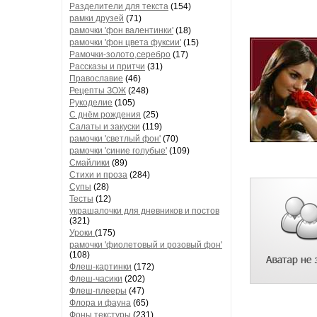
Разделители для текста
(154)
рамки друзей
(71)
рамочки 'фон валентинки'
(18)
рамочки 'фон цвета фуксии'
(15)
Рамочки-золото,серебро
(17)
Рассказы и притчи
(31)
Православие
(46)
Рецепты ЗОЖ
(248)
Рукоделие
(105)
С днём рождения
(25)
Салаты и закуски
(119)
рамочки 'светлый фон'
(70)
рамочки 'синие голубые'
(109)
Смайлики
(89)
Стихи и проза
(284)
Супы
(28)
Тесты
(12)
украшалочки для дневников и постов
(321)
Уроки
(175)
рамочки 'фиолетовый и розовый фон'
(108)
Флеш-картинки
(172)
Флеш-часики
(202)
Флеш-плееры
(47)
Флора и фауна
(65)
Фоны текстуры
(231)