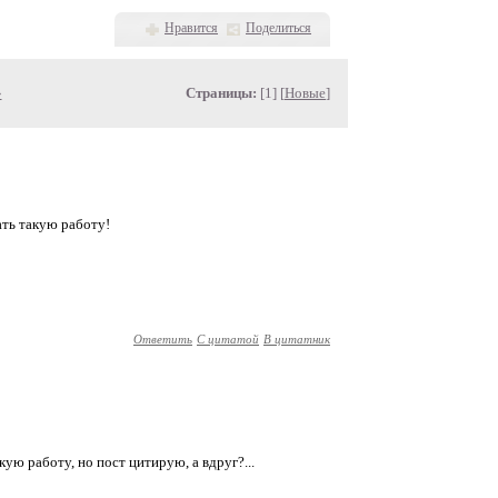
Нравится
Поделиться
»
Страницы:
[1] [
Новые
]
ать такую работу!
Ответить
С цитатой
В цитатник
ую работу, но пост цитирую, а вдруг?...