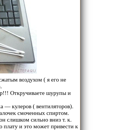
сжатым воздухом ( я его не
.
р!!! Откручиваете шурупы и
а — кулеров ( вентиляторов).
алочек смоченных спиртом.
н слишком сильно вниз т. к.
 плату и это может привести к