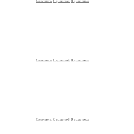
Ответить
С цитатой
В цитатник
Ответить
С цитатой
В цитатник
Ответить
С цитатой
В цитатник