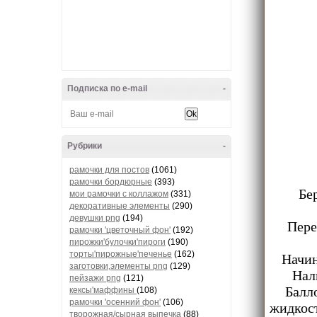
Подписка по e-mail
-
Рубрики
-
рамочки для постов
(1061)
рамочки бордюрные
(393)
Бе
мои рамочки с коллажом
(331)
декоративные элементы
(290)
девушки png
(194)
Пере
рамочки 'цветочный фон'
(192)
пирожки'булочки'пироги
(190)
торты'пирожные'печенье
(162)
Начин
заготовки,элементы png
(129)
Нал
пейзажи png
(121)
Балл
кексы'маффины
(108)
рамочки 'осенний фон'
(106)
жидкост
творожная/сырная выпечка
(88)