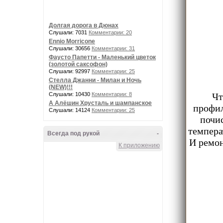
Долгая дорога в Дюнах
Слушали: 7031
Комментарии: 20
Ennio Morricone
Слушали: 30656
Комментарии: 31
Фаусто Папетти - Маленький цветок
(золотой саксофон)
Слушали: 92997
Комментарии: 25
Стелла Джанни - Милан и Ночь
(NEW)!!!
Слушали: 10430
Комментарии: 8
Чт
А Алёшин Хрусталь и шампанское
профил
Слушали: 14124
Комментарии: 25
почис
темпера
Всегда под рукой
-
И ремон
К приложению