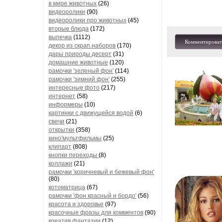
в мире животных
(26)
видеоролики
(90)
видеоролики про животных
(45)
вторые блюда
(172)
выпечка
(1112)
Комментироват
декор из скрап.наборов
(170)
дары природы десерт
(31)
домашние животные
(120)
рамочки 'зеленый фон'
(114)
рамочки 'зимний фон'
(255)
интересные фото
(217)
интернет
(58)
информеры
(10)
картинки с движущейся водой
(6)
свечи
(21)
открытки
(358)
кино'мультфильмы
(25)
клипарт
(808)
кнопки переходы
(8)
коллажи
(21)
рамочки 'коричневый и бежевый фон'
(80)
котоматрица
(67)
рамочки 'фон красный и бордо'
(56)
красота и здоровье
(97)
красочные фразы для комментов
(90)
креатив,фантазии
(12)