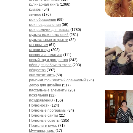
кулинарная книга
(1366)
кумиры
(54)
личное
(176)
мои обращения
(69)
мои поздравления
(59)
мои рамочки для текста
(1780)
музыка всех поколений
(281)
музыкальные открытки
(32)
мы помним
(61)
мысли вслух
(203)
новости и политика
(111)
новый год и рождество
(242)
обои для рабочего стола
(203)
общество
(397)
они хотят жить
(58)
рамочки 'фон желтый оранжевый'
(26)
декор для дизайна
(517)
пасхальные элементы
(28)
пожелания
(32)
поздравления
(156)
Полезности
(124)
Полезные программы
(84)
Полезные сайты
(21)
Полезные советы
(285)
Приколы и юмор
(71)
Мужчины,пары
(17)