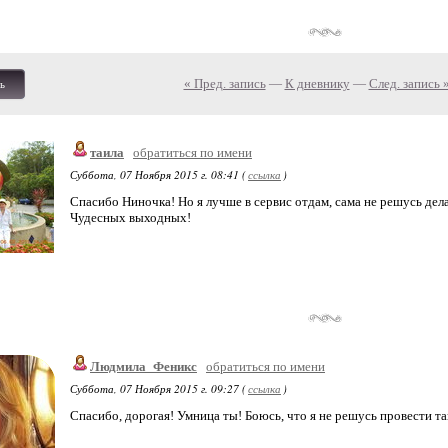
« Пред. запись
—
К дневнику
—
След. запись 
ь
таила
обратиться по имени
Суббота, 07 Ноября 2015 г. 08:41 (
ссылка
)
Спасибо Ниночка! Но я лучше в сервис отдам, сама не решусь дел
Чудесных выходных!
Людмила_Феникс
обратиться по имени
Суббота, 07 Ноября 2015 г. 09:27 (
ссылка
)
Спасибо, дорогая! Умница ты! Боюсь, что я не решусь провести так