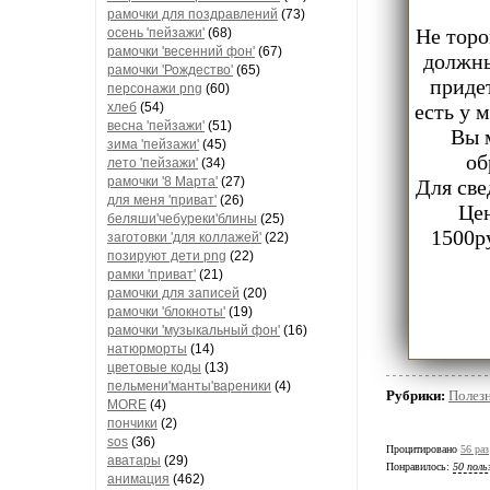
рамочки для поздравлений
(73)
Не торо
осень 'пейзажи'
(68)
рамочки 'весенний фон'
(67)
должны
рамочки 'Рождество'
(65)
придет
персонажи png
(60)
хлеб
(54)
есть у 
весна 'пейзажи'
(51)
Вы 
зима 'пейзажи'
(45)
об
лето 'пейзажи'
(34)
рамочки '8 Марта'
(27)
Для све
для меня 'приват'
(26)
Цен
беляши'чебуреки'блины
(25)
1500р
заготовки 'для коллажей'
(22)
позируют дети png
(22)
рамки 'приват'
(21)
рамочки для записей
(20)
рамочки 'блокноты'
(19)
рамочки 'музыкальный фон'
(16)
натюрморты
(14)
цветовые коды
(13)
пельмени'манты'вареники
(4)
Рубрики:
Полез
MORE
(4)
пончики
(2)
sos
(36)
Процитировано
56 раз
аватары
(29)
Понравилось:
50 поль
анимация
(462)