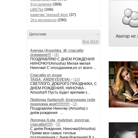
Худ.галерея
(369)
ЦВЕТЫ
(346)
рамочки 'черный фон'
(37)
Это интересно
(290)
Цитатник
-
Все (824)
Анечка (Anushka_M, спасибо
огромное!!!
-
(4)
ПОЗДРАВЛЯЮ С ДНЕМ РОЖДЕНИЯ
НИНОЧКУ!(Arnusha) Милая милая
Ниночка! С опозданием,но от всего ...
Спасибо от души
TAISA_ANDRYEVEVA!
-
(10)
СВЕТЛОГО, ДОБРОГО ПРАЗДНИКА, С
ДНЕМ РОЖДЕНИЯ, НИНОЧКА -
Arnusha!!! Пусть будет крепким з...
Любочка (laplared), благодарю тебя
подружка моя!!!!!!!!!!!
-
(2)
Поздравляю Ниночку (Arnusha) с
днём рождения ...
Лолочка (Lola_malvina), золотце,
спасибо!!!!!!
-
(3)
С днём Рождения, Ниночка!(Аrnusha)
Прими мои самые теплые
поздравления с Днем Рождения! В э...