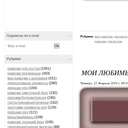
Подписка по e-mail
-
Рубрики:
мои рамочки для текста
рамочки для постов
Рубрики
-
рамочки для постов
(1061)
МОИ ЛЮБИМЫ
рамочки бордюрные
(393)
мои рамочки с коллажом
(331)
Четверг, 22 Февраля 2018 г. 08:
декоративные элементы
(290)
девушки png
(194)
рамочки 'цветочный фон'
(192)
пирожки'булочки'пироги
(190)
торты'пирожные'печенье
(162)
заготовки,элементы png
(129)
пейзажи png
(121)
кексы'маффины
(108)
рамочки 'осенний фон'
(106)
творожная/сырная выпечка
(88)