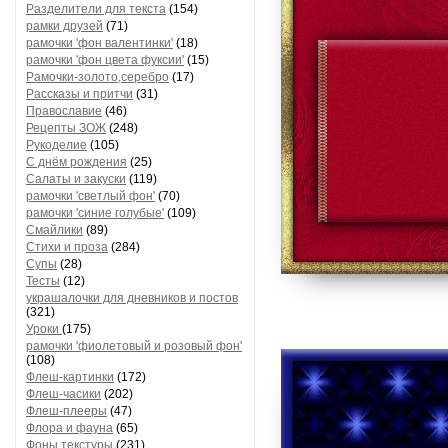
Разделители для текста
(154)
рамки друзей
(71)
рамочки 'фон валентинки'
(18)
рамочки 'фон цвета фуксии'
(15)
Рамочки-золото,серебро
(17)
Рассказы и притчи
(31)
Православие
(46)
Рецепты ЗОЖ
(248)
Рукоделие
(105)
С днём рождения
(25)
Салаты и закуски
(119)
рамочки 'светлый фон'
(70)
рамочки 'синие голубые'
(109)
Смайлики
(89)
Стихи и проза
(284)
Супы
(28)
Тесты
(12)
украшалочки для дневников и постов
(321)
Уроки
(175)
рамочки 'фиолетовый и розовый фон'
(108)
Флеш-картинки
(172)
Флеш-часики
(202)
Флеш-плееры
(47)
Флора и фауна
(65)
Фоны текстуры
(231)