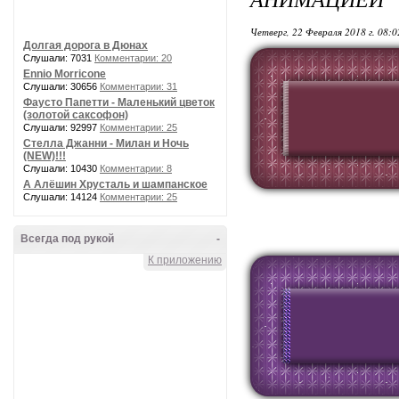
Четверг, 22 Февраля 2018 г. 08:
Долгая дорога в Дюнах
Слушали: 7031
Комментарии: 20
Ennio Morricone
Слушали: 30656
Комментарии: 31
Фаусто Папетти - Маленький цветок
(золотой саксофон)
Слушали: 92997
Комментарии: 25
Стелла Джанни - Милан и Ночь
(NEW)!!!
Слушали: 10430
Комментарии: 8
А Алёшин Хрусталь и шампанское
Слушали: 14124
Комментарии: 25
Всегда под рукой
-
К приложению