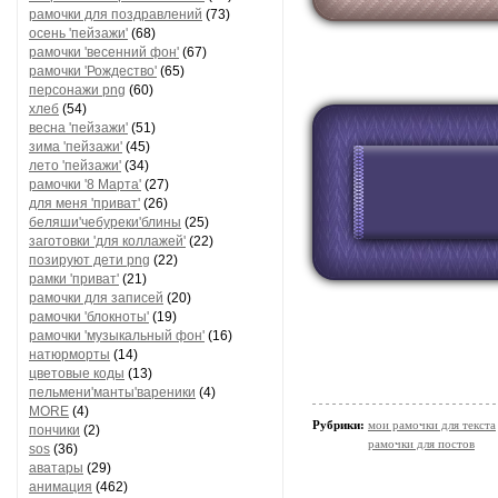
рамочки для поздравлений
(73)
осень 'пейзажи'
(68)
рамочки 'весенний фон'
(67)
рамочки 'Рождество'
(65)
персонажи png
(60)
хлеб
(54)
весна 'пейзажи'
(51)
зима 'пейзажи'
(45)
лето 'пейзажи'
(34)
рамочки '8 Марта'
(27)
для меня 'приват'
(26)
беляши'чебуреки'блины
(25)
заготовки 'для коллажей'
(22)
позируют дети png
(22)
рамки 'приват'
(21)
рамочки для записей
(20)
рамочки 'блокноты'
(19)
рамочки 'музыкальный фон'
(16)
натюрморты
(14)
цветовые коды
(13)
пельмени'манты'вареники
(4)
MORE
(4)
Рубрики:
мои рамочки для текста
пончики
(2)
рамочки для постов
sos
(36)
аватары
(29)
анимация
(462)