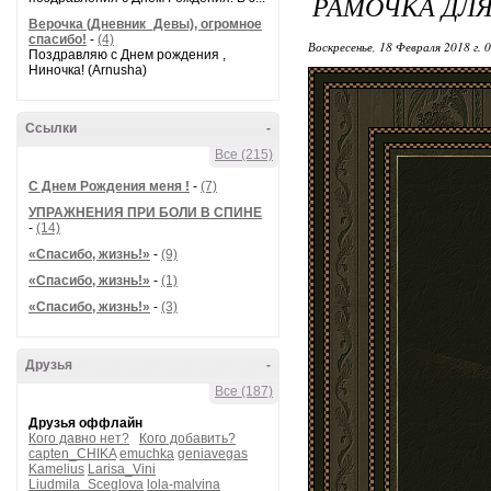
РАМОЧКА ДЛ
Верочка (Дневник_Девы), огромное
спасибо!
-
(4)
Воскресенье, 18 Февраля 2018 г. 
Поздравляю с Днем рождения ,
Ниночка! (Arnusha)
Ссылки
-
Все (215)
С Днем Рождения меня !
-
(7)
УПРАЖНЕНИЯ ПРИ БОЛИ В СПИНЕ
-
(14)
«Спасибо, жизнь!»
-
(9)
«Спасибо, жизнь!»
-
(1)
«Спасибо, жизнь!»
-
(3)
Друзья
-
Все (187)
Друзья оффлайн
Кого давно нет?
Кого добавить?
capten_CHIKA
emuchka
geniavegas
Kamelius
Larisa_Vini
Liudmila_Sceglova
lola-malvina