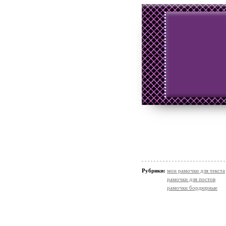
Рубрики:
мои рамочки для текста
рамочки для постов
рамочки бордюрные