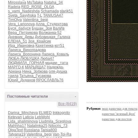
Mirosslava
MsTataka
Nataha_34
Radeia
RED_ROSE_OLGA
s_vami_Nadeshda
Schamada
starik51
Sveta_Savyhska
T-L
TANIUSA47
TimOlya
Valentina_begi
Vera_Larionova
Алла_Студентова
Буся_бабуся
Бущан_Зоя
ВалИв
Вера_Петрикова
Волжанка-52
Дневник_Девы
Дубовицкая_Галина
ЕЛЕНА_51
Зоя_Крайсик
Ира_Ивановна
Кахетинка
кот51
Лариса_Виноградова
Лариса_Воронина
Лариса_Коваль
ЛЮБА-ЛЮБУШКА
Люба47
ЛЮДМИЛА_ГОРНАЯ
мадам-_тата
МАРГО-К
МАРЬЯША7
Надежда-
Ариана
Нина_Зобкова
оля-душка
таила
Татьяна_Гусакова
Юрий_Дуданов
ЯРОСЛАВЛЬ76
Постоянные читатели
-
Все (8419)
Рубрики:
мои рамочки для текста
Darina_Mincheva
ELMED
Inkkognito
рамочки 'зеленый фон'
Ketevan
Laticia
LebWohl
рамочки для постов
Lida_shaliminova
Liudmila_Sceglova
Mahhha17
Natalinka25
Nitocris_73
OlgaText
Russlana
Taisia800
Tatyana19
Valentina_begi
Van-Toi-Ra