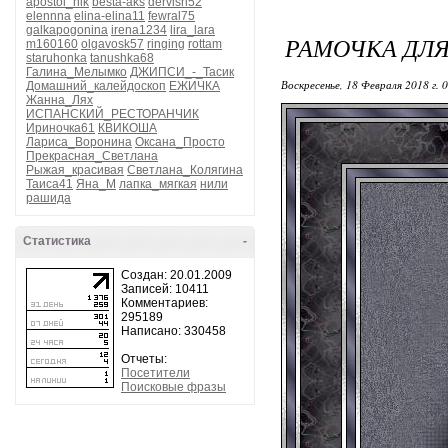
apostol_nik
besta-aks
dervish52
elennna
elina-elina11
fewral75
galkapogonina
irena1234
lira_lara
РАМОЧКА ДЛ
m160160
olgavosk57
ringing
rottam
staruhonka
tanushka68
Галина_Мелымко
ДЖИПСИ_-_Тасик
Воскресенье, 18 Февраля 2018 г. 
Домашний_калейдоскоп
ЕЖИЧКА
Жанна_Лях
ИСПАНСКИЙ_РЕСТОРАНЧИК
Ириночка61
КВИКОША
Лариса_Воронина
Оксана_Просто
Прекрасная_Светлана
Рыжая_красивая
Светлана_Колягина
Таиса41
Яна_М
лапка_мягкая
нили
рашида
Статистика
-
Создан: 20.01.2009
Записей: 10411
Комментариев:
295189
Написано: 330458
Отчеты:
Посетители
Поисковые фразы