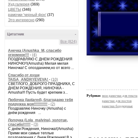
Худ.галерея
(369)
ЦВЕТЫ
(346)
рамочки 'черный фон'
(37)
Это интересно
(290)
Цитатник
-
Все (824)
Анечка (Anushka_M, спасибо
огромное!!!
-
(4)
ПОЗДРАВЛЯЮ С ДНЕМ РОЖДЕНИЯ
НИНОЧКУ!(Arnusha) Милая милая
Ниночка! С опозданием,но от всего ...
Спасибо от души
TAISA_ANDRYEVEVA!
-
(10)
СВЕТЛОГО, ДОБРОГО ПРАЗДНИКА, С
ДНЕМ РОЖДЕНИЯ, НИНОЧКА -
Arnusha!!! Пусть будет крепким з...
Рубрики:
мои рамочки для текста
Любочка (laplared), благодарю тебя
рамочки для постов
подружка моя!!!!!!!!!!!
-
(2)
рамочки бордюрные
Поздравляю Ниночку (Arnusha) с
днём рождения ...
Лолочка (Lola_malvina), золотце,
спасибо!!!!!!
-
(3)
С днём Рождения, Ниночка!(Аrnusha)
Прими мои самые теплые
поздравления с Днем Рождения! В э...