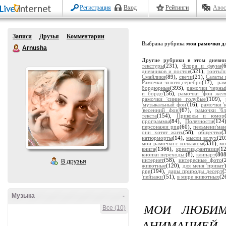
Регистрация
Вход
Рейтинги
Авос
Записи
Друзья
Комментарии
Выбрана рубрика
мои рамочки дл
Arnusha
Другие рубрики в этом дневн
текстуры
(231),
Флора и фауна
(
дневников и постов
(321),
торты'
Смайлики
(89),
свечи
(21),
Салаты 
Рамочки-золото,серебро
(17),
ра
бордюрные
(393),
рамочки 'черны
и бордо'
(56),
рамочки 'фон жел
рамочки 'синие голубые'
(109),
'музыкальный фон'
(16),
рамочки '
'весенний фон'
(67),
рамочки 'бл
текста
(154),
Приколы и юмор
программы
(84),
Полезности
(124
персонажи png
(60),
пельмени'ман
они хотят жить
(58),
общество
(
натюрморты
(14),
мысли вслух
(20
мои рамочки с коллажом
(331),
мо
книга
(1366),
креатив,фантазии
(1
кнопки переходы
(8),
клипарт
(80
интернет
(58),
интересные фото
(
В друзья
животные
(120),
для меня 'приват'
png
(194),
дары природы десерт
(
'пейзажи'
(51),
в мире животных
(2
Музыка
-
МОИ ЛЮБИМ
Все (10)
АНИМАЦИЕЙ