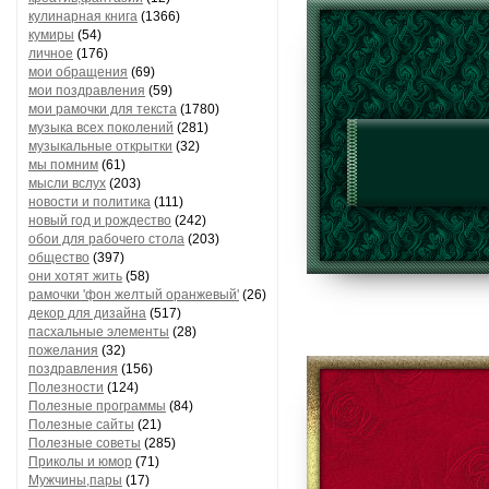
кулинарная книга
(1366)
кумиры
(54)
личное
(176)
мои обращения
(69)
мои поздравления
(59)
мои рамочки для текста
(1780)
музыка всех поколений
(281)
музыкальные открытки
(32)
мы помним
(61)
мысли вслух
(203)
новости и политика
(111)
новый год и рождество
(242)
обои для рабочего стола
(203)
общество
(397)
они хотят жить
(58)
рамочки 'фон желтый оранжевый'
(26)
декор для дизайна
(517)
пасхальные элементы
(28)
пожелания
(32)
поздравления
(156)
Полезности
(124)
Полезные программы
(84)
Полезные сайты
(21)
Полезные советы
(285)
Приколы и юмор
(71)
Мужчины,пары
(17)